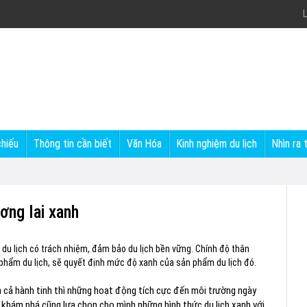
L
chiếu
Thông tin cần biết
Văn Hóa
Kinh nghiệm du lịch
Nhìn ra 
ơng lai xanh
ển du lịch có trách nhiệm, đảm bảo du lịch bền vững. Chính độ thân
 phẩm du lịch, sẽ quyết định mức độ xanh của sản phẩm du lịch đó.
a cả hành tinh thì những hoạt động tích cực đến môi trường ngày
khám phá cũng lựa chọn cho mình những hình thức du lịch xanh với