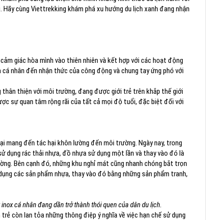
 Hãy cùng Viettrekking khám phá xu hướng du lịch xanh đang nhận
ch cảm giác hòa mình vào thiên nhiên và kết hợp với các hoạt động
 cá nhân đến nhận thức của công động và chung tay ứng phó với
g thân thiện với môi trường, đang được giới trẻ trên khắp
thế giới
ợc sự quan tâm rộng rãi của tất cả mọi độ tuổi, đặc biệt đối với
 lại mang đến tác hại khôn lường đến môi trường. Ngày nay, trong
 sử dụng rác thải nhựa, đồ nhựa sử dụng một lần và thay vào đó là
rường. Bên cạnh đó, những khu nghỉ mát cũng nhanh chóng bắt trọn
ử dụng các sản phẩm nhựa, thay vào đó bằng những sản phẩm tranh,
 inox cá nhân đang dần trở thành thói quen của dân du lịch.
trẻ còn lan tỏa những thông điệp ý nghĩa về việc hạn chế sử dụng