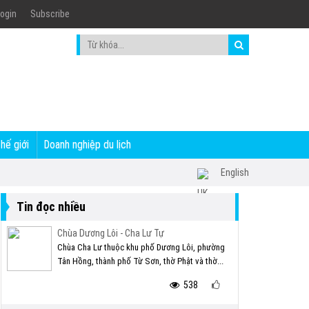
ogin
Subscribe
thế giới
Doanh nghiệp du lịch
English
Tin đọc nhiều
Chùa Dương Lôi - Cha Lư Tự
Chùa Cha Lư thuộc khu phố Dương Lôi, phường
Tân Hồng, thành phố Từ Sơn, thờ Phật và thờ...
538