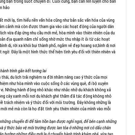
ng bạn trong suốt chuyến đi. Cuối cùng, bạn cần rèn luyện cho bản
àn hảo
ất mới lạ, tìm hiểu nền văn hóa cũng như bản sắc văn hóa của vùng
ngắm cảnh mà còn được tham gia vào các hoạt động của người dân
u lịch vừa đáp ứng nhu cầu mới mẻ, hòa mình vào thiên nhiên của du
 bản địa quanh năm chỉ sống nhờ mức thu nhập ít ỏi từ các hoạt
nh dị, rời xa khói bụi thành phố, ngắm vẻ đẹp hoang sơ,bình dị nơi
ngờ. Đây là một hình thức thể hiện tình yêu đối với thiên nhiên và
 hành trình gắn kết tương lai
h thái, du lịch trải nghiệm ra đời nhằm nâng cao ý thức của mọi
nghiệm như hòa mình vào cuộc sống ở các vùng quê, đi bộ xuyên
ú vị. Những hành động nhỏ khác như nhắc nhở du khách không xả
trồng cây xanh mỗi nơi du khách ghé thăm đã tác động không nhỏ
ề trách nhiệm và ý thức đối với môi trường. Đây không những là
 mới mẻ mà còn là họ đặt tình yêu thiên nhiên của mình vào mỗi
nh những chuyến đi để tâm hồn bạn được nghỉ ngơi, để bên cạnh những
và ý thức bảo vệ môi trường được lan tỏa ở những nơi có dấu chân
ận hưởng những điều mới lạ ở chuyến hành trình khám phá, vừa tạo