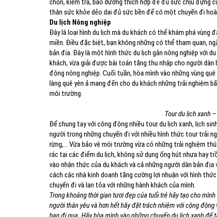
chọn, kiểm tra, bảo dưỡng thích hợp để đủ sức chịu đựng cù
thân sức khỏe dẻo dai đủ sức bền để có một chuyến đi ho
Du lịch Nông nghiệp
Đây là loại hình du lịch mà du khách có thể khám phá vùng đ
miền. Điều đặc biệt, bạn không những có thể tham quan, 
bản địa. Đây là một hình thức du lịch gắn nông nghiệp với d
khách, vừa giải được bài toán tăng thu nhập cho người dân
động nông nghiệp. Cuối tuần, hòa mình vào những vùng quê bì
làng quê yên ả mang đến cho du khách những trải nghiệm bất 
môi trường.
Tour du lịch xanh –
Để chung tay với công động nhiều tour du lịch xanh, lịch sin
người trong những chuyến đi với nhiều hình thức tour trải 
rừng,… Vừa bảo vệ môi trường vừa có những trải nghiệm th
rác tại các điểm du lịch, không sử dụng ống hút nhựa hay 
vào nhận thức của du khách và cả những người dân bản địa v
cách các nhà kinh doanh tăng cường lợi nhuận với hình thức
chuyến đi và lan tỏa với những hành khách của mình.
Trong khoảng thời gian tươi đẹp của tuổi trẻ hãy tạo cho mì
người thân yêu và hơn hết hãy đặt trách nhiệm với cộng động 
bạn đi qua. Hãy hòa mình vào những chuyến du lịch xanh để t