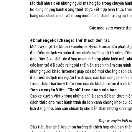
rác thải nhựa đến những người mà họ gặp trong chuyến hành t
họ dùng những hành động thiết thực kết hợp hình thức thân 
hàng của chính mình với mong muốn hình thành trong họ tình
Các mẹo zero waste đang 
#ChallengeForChange: Thử thách dọn rác
Mới đây, một tài khoản Facebook Byron Román đã phát độ
địa điểm du lịch và nhận được nhiều sự ủng hộ từ cộng đồng
ứng. Đây là xu thế tác động mạnh mẽ góp phần biến mất những
các bạn trẻ đã bước ra ngoài thể hiện trách nhiệm của mình
những người khác. Internet giúp xóa bỏ mọi khoảng cách địa
địa điểm du lịch mà người trẻ đi qua, các bạn cũng nhanh ch
trong thác thải bởi ý thức kém của du khách trước đó và trả
Đạp xe xuyên Việt – “Xanh” theo cách của bạn
Đạp xe xuyên Việt không những chỉ là cách để bạn thực hiệ
cách thức cho một hành trình du lịch xanh không khói bụi 
lịch đáng nhớ, bạn cần chuẩn bị cho bản thân những kinh n
Đạp xe xuyên Việt d
Đầu tiên, bạn phải lựa chọn hướng đi thích hợp cho bạn thân