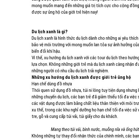
mong muốn mang đến những giá trị tích cực cho cộng đồng.
được sự ủng hộ của giới trẻ hiện nay!
Du lịch xanh là gì?
Du lịch xanh là hình thức du lịch dành cho những ai yêu thí
bảo vệ môi trường với mong muốn lan tỏa sự ảnh hưởng của
biến đổi khí hậu.
Vì thế, xu hướng du lịch xanh với các tour du lịch theo hướn
lựa chọn. Không những giới trẻ mà du lịch xanh càng nhận đư
những người có nhu cầu du lịch trải nghiệm.
Những xu hướng du lịch xanh được giới trẻ ủng hộ
Hạn chế dùng đồ nhựa
Thói quen sử dụng đồ nhựa, túi ni lông tuy tiện dụng nhưng
những chuyến du lịch, các bạn trẻ đã giảm thiểu tối đa việc
các vật dụng được làm bằng chất liệu thân thiện với môi t
xu thế, trong các khu nghỉ dưỡng họ hạn chế tối đa việc s
tre, gỗ và cung cấp túi vải, túi giấy cho du khách.
Mang theo túi vải, bình nước, muỗng nĩa và ống hút
Không những tự thay đổi nhận thức của chính mình, các bạn 