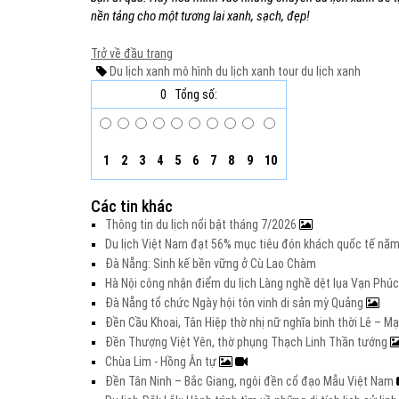
nền tảng cho một tương lai xanh, sạch, đẹp!
Trở về đầu trang
Du lịch xanh
mô hình du lịch xanh
tour du lịch xanh
0
Tổng số:
1
2
3
4
5
6
7
8
9
10
Các tin khác
Thông tin du lịch nổi bật tháng 7/2026
Du lịch Việt Nam đạt 56% mục tiêu đón khách quốc tế nă
Đà Nẵng: Sinh kế bền vững ở Cù Lao Chàm
Hà Nội công nhận điểm du lịch Làng nghề dệt lụa Vạn Phúc
Đà Nẵng tổ chức Ngày hội tôn vinh di sản mỳ Quảng
Đền Cầu Khoai, Tân Hiệp thờ nhị nữ nghĩa binh thời Lê – M
Đền Thượng Việt Yên, thờ phụng Thạch Linh Thần tướng
Chùa Lim - Hồng Ân tự
Đền Tân Ninh – Bắc Giang, ngôi đền cổ đạo Mẫu Việt Nam