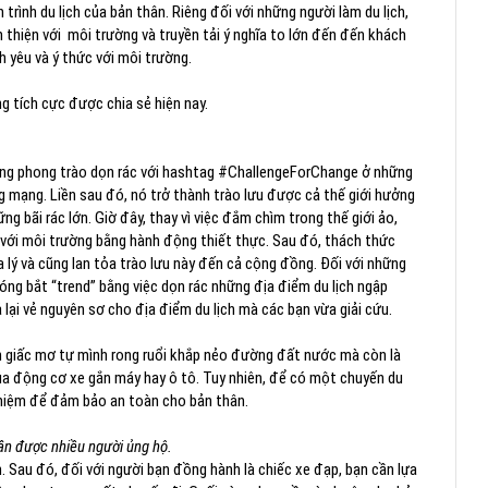
rình du lịch của bản thân. Riêng đối với những người làm du lịch,
thiện với môi trường và truyền tải ý nghĩa to lớn đến đến khách
 yêu và ý thức với môi trường.
tích cực được chia sẻ hiện nay.
ng phong trào dọn rác với hashtag #ChallengeForChange ở những
 mạng. Liền sau đó, nó trở thành trào lưu được cả thế giới hưởng
 bãi rác lớn. Giờ đây, thay vì việc đắm chìm trong thế giới ảo,
 với môi trường bằng hành động thiết thực. Sau đó, thách thức
 lý và cũng lan tỏa trào lưu này đến cả cộng đồng. Đối với những
óng bắt “trend” bằng việc dọn rác những địa điểm du lịch ngập
 lại vẻ nguyên sơ cho địa điểm du lịch mà các bạn vừa giải cứu.
n giấc mơ tự mình rong ruổi khắp nẻo đường đất nước mà còn là
của động cơ xe gắn máy hay ô tô. Tuy nhiên, để có một chuyến du
ghiệm để đảm bảo an toàn cho bản thân.
ần được nhiều người ủng hộ.
. Sau đó, đối với người bạn đồng hành là chiếc xe đạp, bạn cần lựa