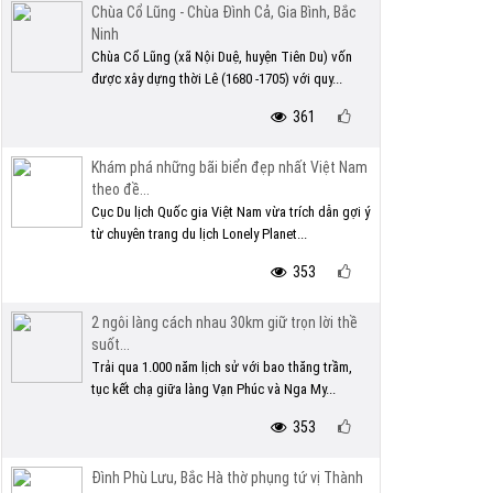
Chùa Cổ Lũng - Chùa Đình Cả, Gia Bình, Bắc
Ninh
Chùa Cổ Lũng (xã Nội Duệ, huyện Tiên Du) vốn
được xây dựng thời Lê (1680 -1705) với quy...
361
Khám phá những bãi biển đẹp nhất Việt Nam
theo đề...
Cục Du lịch Quốc gia Việt Nam vừa trích dẫn gợi ý
từ chuyên trang du lịch Lonely Planet...
353
2 ngôi làng cách nhau 30km giữ trọn lời thề
suốt...
Trải qua 1.000 năm lịch sử với bao thăng trầm,
tục kết chạ giữa làng Vạn Phúc và Nga My...
353
Đình Phù Lưu, Bắc Hà thờ phụng tứ vị Thành