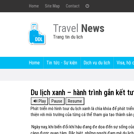
Home
Site Map
Contact
Travel
News
Trang tin du lịch
Home
Tin tức - Sự kiện
Dịch vụ du lịch
Visa, hộ 
Du lịch xanh – hành trình gắn kết tư
Phát triển mô hình tour du lịch xanh là chìa khóa để phát tri
thiện với môi trường của từng cá thể tham gia tạo thành sản
Ngày nay, khi biến đổi khí hậu đang đe dọa đến sự sống củ
càng được quan tâm. Đặc biệt, những người đam mê du lịch 