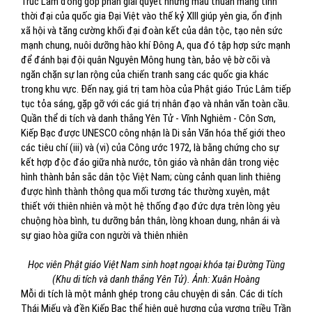
Trúc Lâm đóng góp phần giải quyết những mâu thuẫn mang tính
thời đại của quốc gia Đại Việt vào thế kỷ XIII giúp yên gia, ổn định
xã hội và tăng cường khối đại đoàn kết của dân tộc, tạo nên sức
mạnh chung, nuôi dưỡng hào khí Đông A, qua đó tập hợp sức mạnh
để đánh bại đội quân Nguyên Mông hung tàn, bảo vệ bờ cõi và
ngăn chặn sự lan rộng của chiến tranh sang các quốc gia khác
trong khu vực. Đến nay, giá trị tam hòa của Phật giáo Trúc Lâm tiếp
tục tỏa sáng, gặp gỡ với các giá trị nhân đạo và nhân văn toàn cầu.
Quần thể di tích và danh thắng Yên Tử - Vĩnh Nghiêm - Côn Sơn,
Kiếp Bạc được UNESCO công nhận là Di sản Văn hóa thế giới theo
các tiêu chí (iii) và (vi) của Công ước 1972, là bằng chứng cho sự
kết hợp độc đáo giữa nhà nước, tôn giáo và nhân dân trong việc
hình thành bản sắc dân tộc Việt Nam; cùng cảnh quan linh thiêng
được hình thành thông qua mối tương tác thường xuyên, mật
thiết với thiên nhiên và một hệ thống đạo đức dựa trên lòng yêu
chuộng hòa bình, tu dưỡng bản thân, lòng khoan dung, nhân ái và
sự giao hòa giữa con người và thiên nhiên
Học viên Phật giáo Việt Nam sinh hoạt ngoại khóa tại Đường Tùng
(Khu di tích và danh thắng Yên Tử). Ảnh: Xuân Hoàng
Mỗi di tích là một mảnh ghép trong câu chuyện di sản. Các di tích
Thái Miếu và đền Kiếp Bạc thể hiện quê hương của vương triều Trần