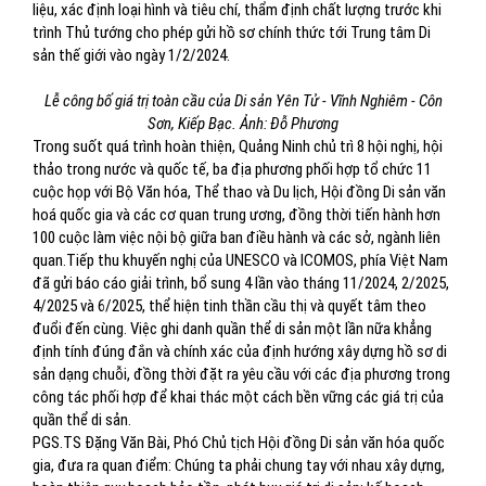
liệu, xác định loại hình và tiêu chí, thẩm định chất lượng trước khi
trình Thủ tướng cho phép gửi hồ sơ chính thức tới Trung tâm Di
sản thế giới vào ngày 1/2/2024.
Lễ công bố giá trị toàn cầu của Di sản Yên Tử - Vĩnh Nghiêm - Côn
Sơn, Kiếp Bạc. Ảnh: Đỗ Phương
Trong suốt quá trình hoàn thiện, Quảng Ninh chủ trì 8 hội nghị, hội
thảo trong nước và quốc tế, ba địa phương phối hợp tổ chức 11
cuộc họp với Bộ Văn hóa, Thể thao và Du lịch, Hội đồng Di sản văn
hoá quốc gia và các cơ quan trung ương, đồng thời tiến hành hơn
100 cuộc làm việc nội bộ giữa ban điều hành và các sở, ngành liên
quan.Tiếp thu khuyến nghị của UNESCO và ICOMOS, phía Việt Nam
đã gửi báo cáo giải trình, bổ sung 4 lần vào tháng 11/2024, 2/2025,
4/2025 và 6/2025, thể hiện tinh thần cầu thị và quyết tâm theo
đuổi đến cùng. Việc ghi danh quần thể di sản một lần nữa khẳng
định tính đúng đắn và chính xác của định hướng xây dựng hồ sơ di
sản dạng chuỗi, đồng thời đặt ra yêu cầu với các địa phương trong
công tác phối hợp để khai thác một cách bền vững các giá trị của
quần thể di sản.
PGS.TS Đặng Văn Bài, Phó Chủ tịch Hội đồng Di sản văn hóa quốc
gia, đưa ra quan điểm: Chúng ta phải chung tay với nhau xây dựng,