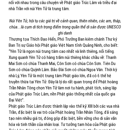
nối với nhau trong câu chuyện về Phật giáo Trúc Lâm và triều đại
nhà Trần với núi Yên Tử là trung tâm.
Núi Yên Tử, hội tụ các giá trị về cảnh quan, thiên nhiên, các am, tháp,
chùa...là cụm di tích trọng điểm trong quần thể di sản được UNESCO
ghi danh
Thượng tọa Thích Đạo Hiển, Phó Trưởng Ban kiêm chánh Thư ký
Ban Trị sự Giáo hội Phật giáo Việt Nam tỉnh Quảng Ninh, cho biết:
“Yên Tử là ngọn núi trung tâm cao nhất và linh thiêng, nổi tiếng.
Xung quanh Yên Tử có hàng trăm núi thiêng khác chầu về: Thanh
Mai Sơn có chùa Thanh Mai, Côn Sơn có chùa Côn Sơn. Tiên Du
Sơn có chùa Quỳnh Lâm. Bảo Đài Sơn có chùa Ngọa Vân. Thời kỳ
nhà Lý, Yên Tử là một trung tâm Phật giáo lớn, đã có 6 thế hệ
truyền thừa tại Yên Tử. Đây là lý do rất quan trọng để Phật hoàng
Trần Nhân Tông chọn Yên Tử làm nơi tu hành, phát tích, sáng lập
của Phật giáo Trúc Lâm, nền Phật giáo thống nhất của quốc gia
Đại Việt”.
Phật giáo Trúc Lâm được thành lập vào thế kỷ XIII bởi các vua nhà
Trần, đặc biệt là vai trò của Phật hoàng Trần Nhân Tông, đã sáng
tạo nên nhiều giá trị, đóng góp đặc biệt, bền vững cho di sản văn
hóa và tinh thần của nhân loại. Tư tưởng tam hòa của Phật giáo