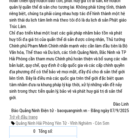
hoàn thiện quy hoạch bảo tồn, phát huy giá trị di sản; kế hoạch
quản lý quần thể di sản cho tương lai. Không phải từng tỉnh, thành
riêng biệt, chúng ta phải cùng nhau hợp tác để hình thành một hệ
sinh thái du lịch tâm linh mà theo tôi đó là du lịch di sản Phật giáo
Trúc Lâm.
Chỉ đạo triển khai một loạt các giải pháp nhằm bảo tồn và phát
huy tối đa giá trị của quẩn thể di sản được công nhận, Thủ tướng
Chính phủ Phạm Minh Chính nhấn mạnh việc cần làm đầu tiên là Bộ
Văn hóa, Thể thao và Du lịch, các tỉnh Quảng Ninh, Bắc Ninh và TP
Hải Phòng cần tham mưu Chính phủ hoàn thiện và bổ sung các văn
bản luật, quy chế, quy định ở cấp quốc gia và các cấp chính quyền
địa phương để có thể bảo vệ mọi mặt, đầy đủ cho di sản thế giới
liên tỉnh. Đây là điều mà các quốc gia trên thế giới đặc biệt quan
tâm nhằm đưa ra khung pháp lý kịp thời, xử lý những vấn đề nảy
sinh trong thực tiễn quản lý, bảo vệ và phát huy giá trị di sản thế
giới.
Đào Linh
Báo Quảng Ninh Điện tử - baoquangninh.vn - Đăng ngày 07/9/2025
Trở về đầu trang
Quảng Ninh
Hải Phòng
Yên Tử - Vĩnh Nghiêm - Côn Sơn
0
Tổng số: