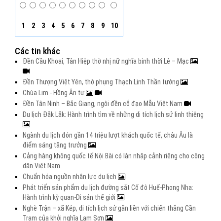
1
2
3
4
5
6
7
8
9
10
Các tin khác
Đền Cầu Khoai, Tân Hiệp thờ nhị nữ nghĩa binh thời Lê – Mạc
Đền Thượng Việt Yên, thờ phụng Thạch Linh Thần tướng
Chùa Lim - Hồng Ân tự
Đền Tân Ninh – Bắc Giang, ngôi đền cổ đạo Mẫu Việt Nam
Du lịch Đắk Lắk: Hành trình tìm về những di tích lịch sử linh thiêng
Ngành du lịch đón gần 14 triệu lượt khách quốc tế, châu Âu là
điểm sáng tăng trưởng
Cảng hàng không quốc tế Nội Bài có làn nhập cảnh riêng cho công
dân Việt Nam
Chuẩn hóa nguồn nhân lực du lịch
Phát triển sản phẩm du lịch đường sắt Cố đô Huế-Phong Nha:
Hành trình kỳ quan-Di sản thế giới
Nghè Trận – xã Kép, di tích lịch sử gắn liền với chiến thắng Cần
Trạm của khởi nghĩa Lam Sơn