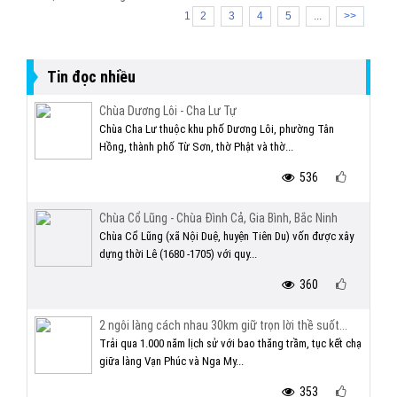
1
2
3
4
5
...
>>
Tin đọc nhiều
Chùa Dương Lôi - Cha Lư Tự
Chùa Cha Lư thuộc khu phố Dương Lôi, phường Tân
Hồng, thành phố Từ Sơn, thờ Phật và thờ...
536
Chùa Cổ Lũng - Chùa Đình Cả, Gia Bình, Bắc Ninh
Chùa Cổ Lũng (xã Nội Duệ, huyện Tiên Du) vốn được xây
dựng thời Lê (1680 -1705) với quy...
360
2 ngôi làng cách nhau 30km giữ trọn lời thề suốt...
Trải qua 1.000 năm lịch sử với bao thăng trầm, tục kết chạ
giữa làng Vạn Phúc và Nga My...
353