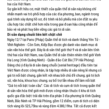
hai của Việt Nam.
Sự gắn kết hữu cơ, mật thiết của quần thể di sản này không chỉ
nhấn mạnh vai trò phối hợp của các địa phương, ban, ngành trong
quá trình xây dựng hồ sơ, đệ trình và bỏ phiếu mà còn đặt ra yêu
cầu hợp tác chặt chẽ hơn nữa trong giai đoạn hậu công nhận để
bảo vệ và phát huy bền vững các giá trị di sản.
Di sản dạng chuỗi liên kết chặt chẽ
Ngày 12/7 tại Paris (Pháp) Quần thể di tích và danh thắng Yên Tử -
Vĩnh Nghiêm - Côn Sơn, Kiếp Bạc được ghi danh vào danh mục di
sản văn hóa thế giới. Đây là di sản thế giới thứ 9 và di sản liên tỉnh
thứ hai của Việt Nam, sau Quần thể di sản thiên nhiên thế giới Vịnh
Hạ Long (tỉnh Quảng Ninh) - Quần đảo Cát Bà (TP Hải Phòng).
Đáng chú ý đây là di sản dạng chuỗi (serial heritage) đầu tiên tại
Việt Nam được công nhận, là tập hợp nhiều di sản riêng lẻ nhưng có
giá trị nổi bật chung, gắn kết với nhau bởi chủ đề chung; giá trị lịch
sử, văn hóa, khoa học chung; sự bổ trợ lẫn nhau để làm nổi bật
“Giá trị nổi bật toàn cầu”. Các di tích và cụm di tích trong quần thể
di sản văn hóa thế giới mới được công nhận thuộc 6 khu di tích
quốc gia đặc biệt trải dài trên địa phận 3 địa phương là tỉnh Quảng
Ninh, Bắc Ninh và TP Hải Phòng, gồm 12 điểm, cụm di tích có diện
tích vùng lõi 525,75ha và vùng đệm 4.380,19ha. Tất cả được kết