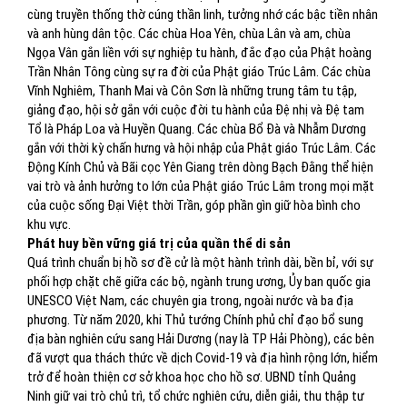
cùng truyền thống thờ cúng thần linh, tưởng nhớ các bậc tiền nhân
và anh hùng dân tộc. Các chùa Hoa Yên, chùa Lân và am, chùa
Ngọa Vân gắn liền với sự nghiệp tu hành, đắc đạo của Phật hoàng
Trần Nhân Tông cùng sự ra đời của Phật giáo Trúc Lâm. Các chùa
Vĩnh Nghiêm, Thanh Mai và Côn Sơn là những trung tâm tu tập,
giảng đạo, hội sở gắn với cuộc đời tu hành của Đệ nhị và Đệ tam
Tổ là Pháp Loa và Huyền Quang. Các chùa Bổ Đà và Nhẫm Dương
gắn với thời kỳ chấn hưng và hội nhập của Phật giáo Trúc Lâm. Các
Động Kính Chủ và Bãi cọc Yên Giang trên dòng Bạch Đằng thể hiện
vai trò và ảnh hưởng to lớn của Phật giáo Trúc Lâm trong mọi mặt
của cuộc sống Đại Việt thời Trần, góp phần gìn giữ hòa bình cho
khu vực.
Phát huy bền vững giá trị của quần thể di sản
Quá trình chuẩn bị hồ sơ đề cử là một hành trình dài, bền bỉ, với sự
phối hợp chặt chẽ giữa các bộ, ngành trung ương, Ủy ban quốc gia
UNESCO Việt Nam, các chuyên gia trong, ngoài nước và ba địa
phương. Từ năm 2020, khi Thủ tướng Chính phủ chỉ đạo bổ sung
địa bàn nghiên cứu sang Hải Dương (nay là TP Hải Phòng), các bên
đã vượt qua thách thức về dịch Covid-19 và địa hình rộng lớn, hiểm
trở để hoàn thiện cơ sở khoa học cho hồ sơ. UBND tỉnh Quảng
Ninh giữ vai trò chủ trì, tổ chức nghiên cứu, diễn giải, thu thập tư