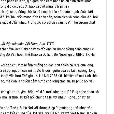
; góp phần chia sẻ, gửi gắm tình cảm bằng nhiều hình thức khác
trong đó có các cơn bão và đợt mưa lũ hiện nay.
ạnh nội sinh, đồng thời là sức mạnh liên kết, sức mạnh đoàn kết
 đổi khí hậu vốn mang tính toàn dân, toàn diện và toàn cầu, đòi hỏi
 giúp đỡ lẫn nhau, trong đó có sợi dây văn hóa", Thủ tướng phát
thuật đặc sắc của Việt Nam. Ảnh: TITC
athan Wallace Baker bày tỏ rất vinh dự được đồng hành cùng Lễ
ừng Bộ Văn hóa, Thể thao và Du lịch, Bộ Ngoại giao, UBND TP. Hà
ới các khu vực bị ảnh hưởng do các đợt thiên tai vừa qua, ông
 về cội nguồn của mình, đó là cội nguồn của sự kiên cường, lòng
 Lễ hội Văn hoá Thế giới tại Hà Nội 2025 đã thể hiện rõ nét tinh thần
tạo, mà còn là nguồn cảm hứng cho lòng trắc ẩn, sự phục hồi và
 các giá trị truyền thống và đổi mới sáng tạo. Để lắng nghe nhau, và
, mà lại thực sự kết nối chúng ta lại với nhau” - ông Jonathan
n hóa Thế giới Hà Nội với thông điệp "sự sáng tạo và nhân văn
ện cam kết chung của UNESCO với Hà Nội và với Việt Nam: Đặt văn