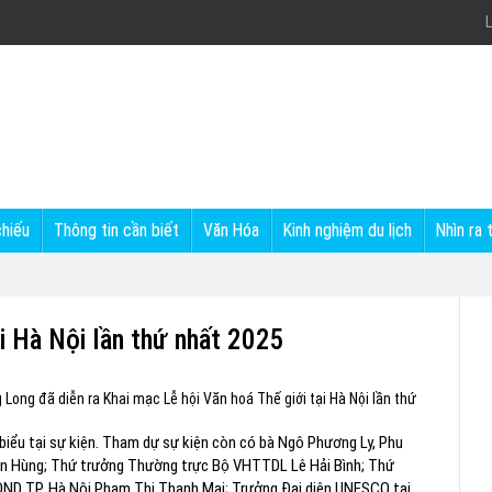
L
chiếu
Thông tin cần biết
Văn Hóa
Kinh nghiệm du lịch
Nhìn ra 
ại Hà Nội lần thứ nhất 2025
 Long đã diễn ra Khai mạc Lễ hội Văn hoá Thế giới tại Hà Nội lần thứ
iểu tại sự kiện. Tham dự sự kiện còn có bà Ngô Phương Ly, Phu
n Hùng; Thứ trưởng Thường trực Bộ VHTTDL Lê Hải Bình; Thứ
ND TP. Hà Nội Phạm Thị Thanh Mai; Trưởng Đại diện UNESCO tại