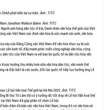
Chính phát biểu tại sự kiện. Ảnh : TITC
 Nam Jonathan Wallace Baker. Ảnh: TITC
Người anh hùng dân tộc vĩ đại, Danh nhân văn hóa thế giới của Việt
ộng sản Việt Nam xác định văn hóa là sức mạnh nội sinh, văn hóa
 hóa này của Đảng Cộng sản Việt Nam để văn hóa thực sự là sức
i các nền kinh tế; đẩy mạnh phát triển công nghiệp văn hóa, công
ắc dân tộc của Việt Nam ra với bạn bè quốc tế và dân tộc hóa văn
n được hưởng thụ nhiều hơn nữa văn hóa dân tộc, văn minh thế
ng và đặc biệt là các nước, đối tác quốc tế tiếp tục hưởng ứng Lễ
 mạc Lễ hội Văn hoá Thế giới tại Hà Nội 2025. Ảnh: TITC
ng Bí thư Tô Lâm đã có ý tưởng rất tốt đẹp về Lễ hội Văn hoá thế
i tại Việt Nam đã góp phần tổ chức Lễ hội.
hể hiện đậm đà bản sắc văn hóa Việt Nam, trong đó có văn hóa sẻ