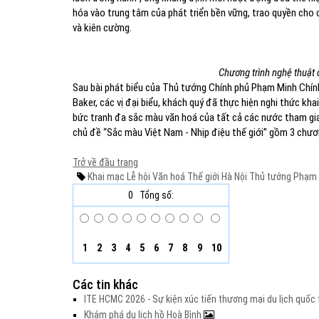
hóa vào trung tâm của phát triển bền vững, trao quyền cho
và kiên cường.
Chương trình nghệ thuật 
Sau bài phát biểu của Thủ tướng Chính phủ Phạm Minh Chín
Baker, các vị đại biểu, khách quý đã thực hiện nghi thức kh
bức tranh đa sắc màu văn hoá của tất cả các nước tham gia.
chủ đề “Sắc màu Việt Nam - Nhịp điệu thế giới” gồm 3 chương:
Trở về đầu trang
Khai mạc
Lễ hội
Văn hoá Thế giới
Hà Nội
Thủ tướng
Phạm 
0
Tổng số:
1
2
3
4
5
6
7
8
9
10
Các tin khác
ITE HCMC 2026 - Sự kiện xúc tiến thương mại du lịch quố
Khám phá du lịch hồ Hoà Bình