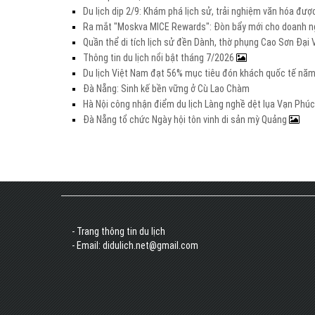
Du lịch dịp 2/9: Khám phá lịch sử, trải nghiệm văn hóa đư
Ra mắt "Moskva MICE Rewards": Đòn bẩy mới cho doanh ng
Quần thể di tích lịch sử đền Dành, thờ phụng Cao Sơn Đạ
Thông tin du lịch nổi bật tháng 7/2026
Du lịch Việt Nam đạt 56% mục tiêu đón khách quốc tế nă
Đà Nẵng: Sinh kế bền vững ở Cù Lao Chàm
Hà Nội công nhận điểm du lịch Làng nghề dệt lụa Vạn Phúc
Đà Nẵng tổ chức Ngày hội tôn vinh di sản mỳ Quảng
- Trang thông tin du lịch
- Email: didulich.net@gmail.com