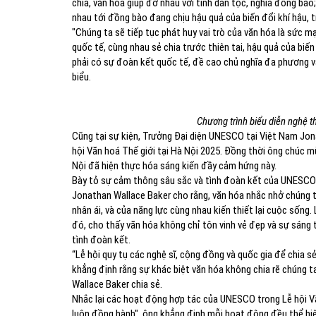
chia, văn hóa giúp đỡ nhau với tình dân tộc, nghĩa đồng bào
nhau tới đồng bào đang chịu hậu quả của biến đổi khí hậu, 
"Chúng ta sẽ tiếp tục phát huy vai trò của văn hóa là sức m
quốc tế, cùng nhau sẻ chia trước thiên tai, hậu quả của biến
phải có sự đoàn kết quốc tế, đề cao chủ nghĩa đa phương và
biểu.
Chương trình biểu diễn nghệ 
Cũng tại sự kiện, Trưởng Đại diện UNESCO tại Việt Nam Jon
hội Văn hoá Thế giới tại Hà Nội 2025. Đồng thời ông chúc m
Nội đã hiện thực hóa sáng kiến đầy cảm hứng này.
Bày tỏ sự cảm thông sâu sắc và tình đoàn kết của UNESCO v
Jonathan Wallace Baker cho rằng, văn hóa nhắc nhở chúng ta
nhân ái, và của năng lực cùng nhau kiến thiết lại cuộc sống.
đó, cho thấy văn hóa không chỉ tôn vinh vẻ đẹp và sự sáng 
tình đoàn kết.
“Lễ hội quy tụ các nghệ sĩ, cộng đồng và quốc gia để chia sẻ
khẳng định rằng sự khác biệt văn hóa không chia rẽ chúng ta
Wallace Baker chia sẻ.
Nhắc lại các hoạt động hợp tác của UNESCO trong Lễ hội Vă
luôn đồng hành", ông khẳng định mỗi hoạt động đều thể hi