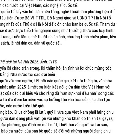
 các nước tại Việt Nam, các nghệ sĩ quốc tế.
m quốc tế, lấy văn hóa làm nền tảng, nghệ thuật làm phương tiện để
ần đầu tiên được Bộ VHTTDL, Bộ Ngoại giao và UBND TP. Hà Nội tổ
ợng nhất của Thủ đô Hà Nội để đón chào bạn bè quốc tế. Tham dự
h sẽ được trực tiếp trải nghiệm cũng như thưởng thức các loại hình
 trang, triển lãm nghệ thuật nhiếp ảnh, chương trình chiếu phim, liên
sách, lễ hội dân ca, dân vũ quốc tế…
hế giới tại Hà Nội 2025. Ảnh: TITC
ển lời chào trân trọng, lời thăm hỏi ân tình và lời chúc mừng tốt
Đảng, Nhà nước tới các đại biểu.
ười với con người, kết nối các quốc gia, kết nối thế giới; văn hóa
ứ nhất năm 2025 là một sự kiện kết nối giữa dân tộc Việt Nam với
ặt của các đại biểu và cho rằng dù "vạn sự khởi đầu nan" song các
và từ đó đem lại niềm vui, sự hưởng thụ văn hóa của các dân tộc
ộc, các nước trên thế giới.
 bão, lũ lụt chồng lũ lụt", quý III vừa qua Việt Nam phải hứng chịu
gười dân đang phải vật lộn với những khó khăn do thiên tai gây ra,
địa phương, gia đình có mất mát, thiệt hại về người và tài sản;
g bào cả nước, của bạn bè quốc tế đối với những người đang chịu