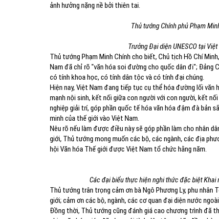
ảnh hưởng nặng nề bởi thiên tai.
Thủ tướng Chính phủ Phạm Minh 
Trưởng Đại diện UNESCO tại Việt
Thủ tướng Phạm Minh Chính cho biết, Chủ tịch Hồ Chí Minh, 
Nam đã chỉ rõ "văn hóa soi đường cho quốc dân đi"; Đảng C
có tính khoa học, có tính dân tộc và có tính đại chúng.
Hiện nay, Việt Nam đang tiếp tục cụ thể hóa đường lối văn
mạnh nội sinh, kết nối giữa con người với con người, kết nố
nghiệp giải trí, góp phần quốc tế hóa văn hóa đậm đà bản s
minh của thế giới vào Việt Nam.
Nêu rõ nếu làm được điều này sẽ góp phần làm cho nhân dâ
giới, Thủ tướng mong muốn các bộ, các ngành, các địa phươ
hội Văn hóa Thế giới được Việt Nam tổ chức hằng năm.
Các đại biểu thực hiện nghi thức đặc biệt Khai
Thủ tướng trân trọng cảm ơn bà Ngô Phương Ly, phu nhân Tổ
giới; cảm ơn các bộ, ngành, các cơ quan đại diện nước ngoà
Đồng thời, Thủ tướng cũng đánh giá cao chương trình đã t