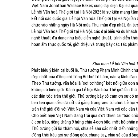
Việt Nam Jonathan Wallace Baker; cùng đại diện Đại sứ quán
Lễ hội Văn hoá Thế giới tại Hà Nội 2025 là sự kiên mang tầ
kết nối các quốc gia. Lễ hội Văn hóa Thế giới tại Hà Nội l
chức vào những ngày Hà Nội mùa Thu, mùa đẹp nhất, ấn tư
Lễ hội Văn hoá Thế giới tại Hà Nội, các đại biểu và du khác
nghệ thuật đa dạng như biểu diễn nghệ thuật, trình diễn thời
hoan ẩm thực quốc tế, giới thiệu và trưng bày các tác phẩm 
Khai mạc Lễ hội Văn hoá T
Phát biểu ý kiến tại buổi lễ, Thủ tướng Phạm Minh Chính chuy
đẹp nhất của đồng chí Tổng Bí thư Tô Lâm, các vị lãnh đạo 
Theo Thủ tướng, văn hóa là "sợi tơ hồng" kết nối giữa con ng
không có biên giới. Đánh giá Lễ hội Văn hóa Thế giới lần th
các dân tộc trên thế giới, Thủ tướng bày tỏ cảm ơn sự có m
bên liên quan đều đã rất cố gắng trong việc tổ chức Lễ hội 
trên thế giới đối với Việt Nam và của Việt Nam với các dân t
Cho biết hiện Việt Nam đang trải qua đợt thiên tai "bão chồng
8 cơn bão, riêng tháng 9 hứng chịu 4 cơn bão, một bộ phận n
Thủ tướng gửi lời thăm hỏi, chia sẻ sâu sắc nhất đến những 
đồng thời kêu gọi sự đóng góp, chung tay, chia sẻ của đồn