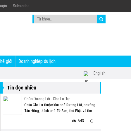
ogin
Subscribe
thế giới
Doanh nghiệp du lịch
English
Tin đọc nhiều
Chùa Dương Lôi - Cha Lư Tự
Chùa Cha Lư thuộc khu phố Dương Lôi, phường
Tân Hồng, thành phố Từ Sơn, thờ Phật và thờ...
543