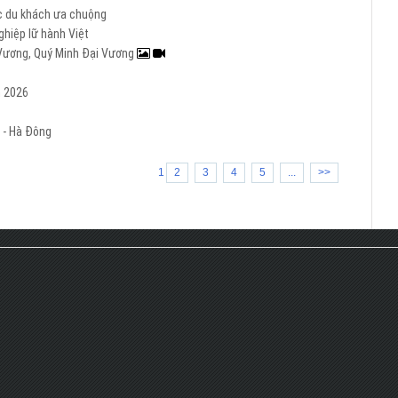
ợc du khách ưa chuộng
hiệp lữ hành Việt
i Vương, Quý Minh Đại Vương
m 2026
 - Hà Đông
1
2
3
4
5
...
>>