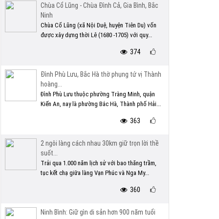
Chùa Cổ Lũng - Chùa Đình Cả, Gia Bình, Bắc
Ninh
Chùa Cổ Lũng (xã Nội Duệ, huyện Tiên Du) vốn
được xây dựng thời Lê (1680 -1705) với quy...
374
Đình Phù Lưu, Bắc Hà thờ phụng tứ vị Thành
hoàng...
Đình Phù Lưu thuộc phường Tràng Minh, quận
Kiến An, nay là phường Bắc Hà, Thành phố Hải...
363
2 ngôi làng cách nhau 30km giữ trọn lời thề
suốt...
Trải qua 1.000 năm lịch sử với bao thăng trầm,
tục kết chạ giữa làng Vạn Phúc và Nga My...
360
Ninh Bình: Giữ gìn di sản hơn 900 năm tuổi