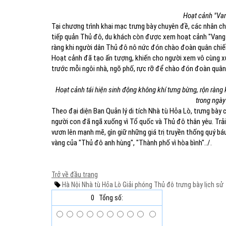
Hoạt cảnh "Van
Tại chương trình khai mạc trưng bày chuyên đề, các nhân chứ
tiếp quản Thủ đô, du khách còn được xem hoạt cảnh "Vang m
ràng khi người dân Thủ đô nô nức đón chào đoàn quân chiến
Hoạt cảnh đã tạo ấn tượng, khiến cho người xem vô cùng xú
trước mỗi ngôi nhà, ngõ phố, rực rỡ để chào đón đoàn quân 
Hoạt cảnh tái hiện sinh động không khí tưng bừng, rộn ràng
trong ngày
Theo đại diện Ban Quản lý di tích Nhà tù Hỏa Lò, trưng bày 
người con đã ngã xuống vì Tổ quốc và Thủ đô thân yêu. Trải
vươn lên mạnh mẽ, gìn giữ những giá trị truyền thống quý báu
vàng của "Thủ đô anh hùng", "Thành phố vì hòa bình"../.
Trở về đầu trang
Hà Nội
Nhà tù Hỏa Lò
Giải phóng Thủ đô
trưng bày
lịch sử
0
Tổng số: