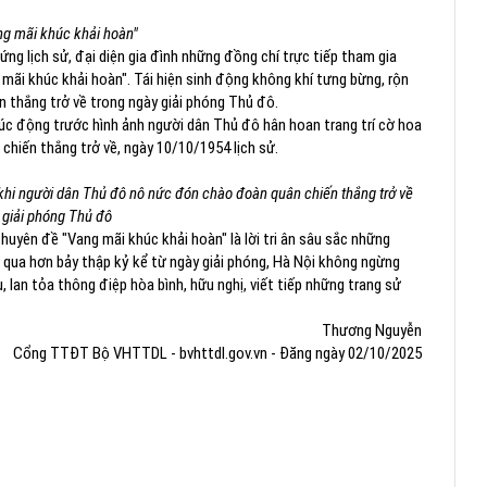
g mãi khúc khải hoàn"
ng lịch sử, đại diện gia đình những đồng chí trực tiếp tham gia
ãi khúc khải hoàn". Tái hiện sinh động không khí tưng bừng, rộn
 thắng trở về trong ngày giải phóng Thủ đô.
c động trước hình ảnh người dân Thủ đô hân hoan trang trí cờ hoa
chiến thắng trở về, ngày 10/10/1954 lịch sử.
 khi người dân Thủ đô nô nức đón chào đoàn quân chiến thắng trở về
 giải phóng Thủ đô
chuyên đề "Vang mãi khúc khải hoàn" là lời tri ân sâu sắc những
 qua hơn bảy thập kỷ kể từ ngày giải phóng, Hà Nội không ngừng
, lan tỏa thông điệp hòa bình, hữu nghị, viết tiếp những trang sử
Thương Nguyễn
Cổng TTĐT Bộ VHTTDL - bvhttdl.gov.vn - Đăng ngày 02/10/2025