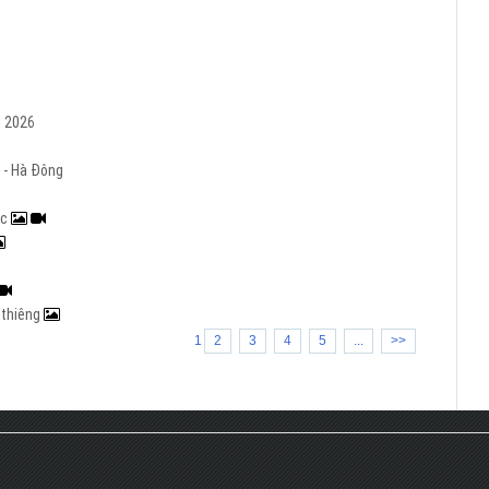
m 2026
 - Hà Đông
ạc
h thiêng
1
2
3
4
5
...
>>