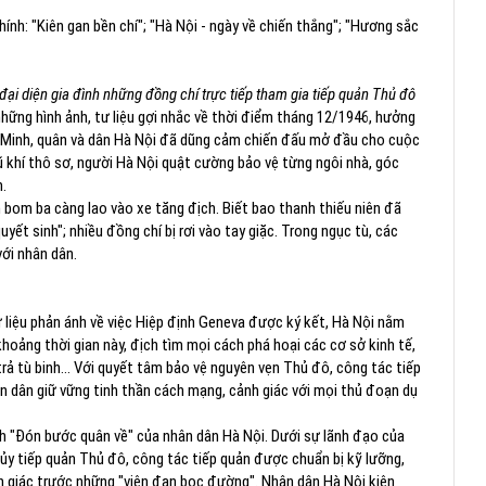
nh: "Kiên gan bền chí"; "Hà Nội - ngày về chiến thắng"; "Hương sắc
đại diện gia đình những đồng chí trực tiếp tham gia tiếp quản Thủ đô
những hình ảnh, tư liệu gợi nhắc về thời điểm tháng 12/1946, hưởng
í Minh, quân và dân Hà Nội đã dũng cảm chiến đấu mở đầu cho cuộc
ũ khí thô sơ, người Hà Nội quật cường bảo vệ từng ngôi nhà, góc
.
om ba càng lao vào xe tăng địch. Biết bao thanh thiếu niên đã
yết sinh"; nhiều đồng chí bị rơi vào tay giặc. Trong ngục tù, các
với nhân dân.
ư liệu phản ánh về việc Hiệp định Geneva được ký kết, Hà Nội nằm
hoảng thời gian này, địch tìm mọi cách phá hoại các cơ sở kinh tế,
 trả tù binh… Với quyết tâm bảo vệ nguyên vẹn Thủ đô, công tác tiếp
ân dân giữ vững tinh thần cách mạng, cảnh giác với mọi thủ đoạn dụ
ình "Đón bước quân về" của nhân dân Hà Nội. Dưới sự lãnh đạo của
 ủy tiếp quản Thủ đô, công tác tiếp quản được chuẩn bị kỹ lưỡng,
ảnh giác trước những "viên đạn bọc đường". Nhân dân Hà Nội kiên