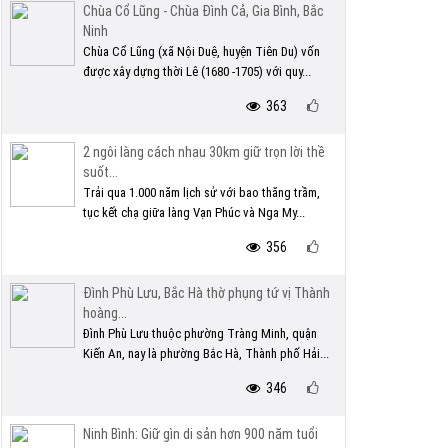
Chùa Cổ Lũng - Chùa Đình Cả, Gia Bình, Bắc
Ninh
Chùa Cổ Lũng (xã Nội Duệ, huyện Tiên Du) vốn
được xây dựng thời Lê (1680 -1705) với quy...
363
2 ngôi làng cách nhau 30km giữ trọn lời thề
suốt...
Trải qua 1.000 năm lịch sử với bao thăng trầm,
tục kết chạ giữa làng Vạn Phúc và Nga My...
356
Đình Phù Lưu, Bắc Hà thờ phụng tứ vị Thành
hoàng...
Đình Phù Lưu thuộc phường Tràng Minh, quận
Kiến An, nay là phường Bắc Hà, Thành phố Hải...
346
Ninh Bình: Giữ gìn di sản hơn 900 năm tuổi