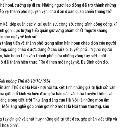
há hoại, cưỡng ép di cư. Những người lao động đã trở thành những
bảo vệ thành phố nguyên vẹn, chờ đón đoàn quân chiến thắng trở
kê, tiếp quản các vị trí: quân sự, công sở, công trình công cộng, xí
anh gọn. Lực lượng tiếp quản giữ vững phẩm chất "người kháng
ị cho ngày về lịch sử.
n thắng tiến về thành phố trong niềm hân hoan chào đón của người
lồng, cổng chào được dựng ở các cửa ô, tuyến phố... Người người
i, hân hoan tiến vào thành phố giữa những vòng tay siết chặt,
đô đã thành hiện thực: "Ra đi hẹn một ngày về, Ba Đình còn đó,
 Giải phóng Thủ đô 10/10/1954
ánh Thủ đô Hà Nội - nơi hội tụ, kết tinh những giá trị lịch sử, văn
oa giữa cổ kính và hiện đại, giữa bản sắc văn hóa truyền thống và
ng trong tiết trời Thu lãng đãng của Hà Nội, là những món ẩm
… Mỗi làng nghề góp phần gợi nhớ một Hà Nội thân thương, sâu
tay gìn giữ và phát huy những giá trị tốt đẹp, góp phần viết tiếp và
 hòa bình".