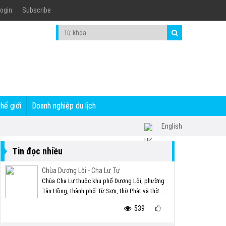
ogin
Subscribe
thế giới
Doanh nghiệp du lịch
English
Tin đọc nhiều
Chùa Dương Lôi - Cha Lư Tự
Chùa Cha Lư thuộc khu phố Dương Lôi, phường
Tân Hồng, thành phố Từ Sơn, thờ Phật và thờ...
539