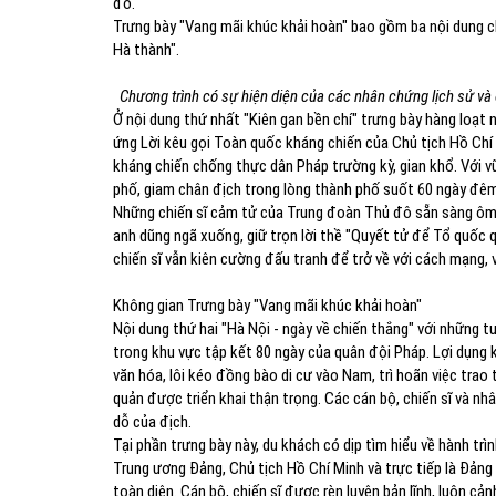
đô.
Trưng bày "Vang mãi khúc khải hoàn" bao gồm ba nội dung chí
Hà thành".
Chương trình có sự hiện diện của các nhân chứng lịch sử và 
Ở nội dung thứ nhất "Kiên gan bền chí" trưng bày hàng loạt 
ứng Lời kêu gọi Toàn quốc kháng chiến của Chủ tịch Hồ Ch
kháng chiến chống thực dân Pháp trường kỳ, gian khổ. Với v
phố, giam chân địch trong lòng thành phố suốt 60 ngày đêm
Những chiến sĩ cảm tử của Trung đoàn Thủ đô sẵn sàng ôm b
anh dũng ngã xuống, giữ trọn lời thề "Quyết tử để Tổ quốc qu
chiến sĩ vẫn kiên cường đấu tranh để trở về với cách mạng, 
Không gian Trưng bày "Vang mãi khúc khải hoàn"
Nội dung thứ hai "Hà Nội - ngày về chiến thắng" với những t
trong khu vực tập kết 80 ngày của quân đội Pháp. Lợi dụng k
văn hóa, lôi kéo đồng bào di cư vào Nam, trì hoãn việc trao
quản được triển khai thận trọng. Các cán bộ, chiến sĩ và nh
dỗ của địch.
Tại phần trưng bày này, du khách có dịp tìm hiểu về hành tr
Trung ương Đảng, Chủ tịch Hồ Chí Minh và trực tiếp là Đảng
toàn diện. Cán bộ, chiến sĩ được rèn luyện bản lĩnh, luôn c