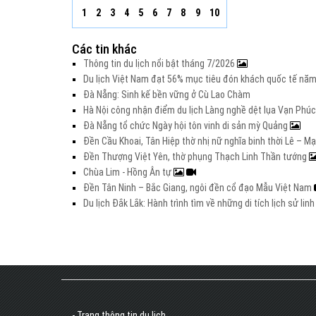
1
2
3
4
5
6
7
8
9
10
Các tin khác
Thông tin du lịch nổi bật tháng 7/2026
Du lịch Việt Nam đạt 56% mục tiêu đón khách quốc tế nă
Đà Nẵng: Sinh kế bền vững ở Cù Lao Chàm
Hà Nội công nhận điểm du lịch Làng nghề dệt lụa Vạn Phúc
Đà Nẵng tổ chức Ngày hội tôn vinh di sản mỳ Quảng
Đền Cầu Khoai, Tân Hiệp thờ nhị nữ nghĩa binh thời Lê – M
Đền Thượng Việt Yên, thờ phụng Thạch Linh Thần tướng
Chùa Lim - Hồng Ân tự
Đền Tân Ninh – Bắc Giang, ngôi đền cổ đạo Mẫu Việt Nam
Du lịch Đắk Lắk: Hành trình tìm về những di tích lịch sử lin
- Trang thông tin du lịch