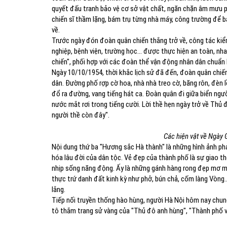
quyết đấu tranh bảo vệ cơ sở vật chất, ngăn chặn âm mưu p
chiến sĩ thầm lặng, bám trụ từng nhà máy, công trường để 
về.
Trước ngày đón đoàn quân chiến thắng trở về, công tác kiểm 
nghiệp, bệnh viện, trường học… được thực hiện an toàn, nh
chiến", phối hợp với các đoàn thể vận động nhân dân chuẩn b
Ngày 10/10/1954, thời khắc lịch sử đã đến, đoàn quân chiế
dân. Đường phố rợp cờ hoa, nhà nhà treo cờ, băng rôn, đèn 
đổ ra đường, vang tiếng hát ca. Đoàn quân đi giữa biển ngườ
nước mắt rơi trong tiếng cười. Lời thề hẹn ngày trở về Thủ 
người thề còn đây".
Các hiện vật về Ngày
Nội dung thứ ba "Hương sắc Hà thành" là những hình ảnh phản 
hóa lâu đời của dân tộc. Vẻ đẹp của thành phố là sự giao th
nhịp sống năng động. Ấy là những gánh hàng rong đẹp mơ mà
thực trứ danh đất kinh kỳ như phở, bún chả, cốm làng Vòng
lắng.
Tiếp nối truyền thống hào hùng, người Hà Nội hôm nay chung 
tô thắm trang sử vàng của "Thủ đô anh hùng", "Thành phố vì