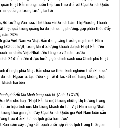
ứ quán Nhật Bản mong muốn tiếp tục trao đổi với Cục Du lịch Quốc
 hai quốc gia trong tương lai tới.
lịch, Bộ trưởng Văn hóa, Thể thao và Du lịch Lâm Thị Phương Thanh
rất hiệu quả trong quảng bá du lịch song phương, góp phần thúc đẩy
ng năm 2026.
lịch giữa Việt Nam và Nhật Bản đang tăng trưởng mạnh mẽ. Năm
g 680.000 lượt, trong khi đó, lượng khách du lịch Nhật Bản đến
hách hai chiều Việt-Nhật đều tăng so với năm trước.
 sách 24 điểm đến được hưởng gói chính sách của Chính phủ Nhật
nh đề nghị phía Nhật Bản chia sẻ thêm kinh nghiệm triển khai cơ
u lịch. Ngoài ra, tạo điều kiện về đi lại, kết nối hàng không, hợp
i khách hai bên.
ành phố Hồ Chí Minh bằng xích lô. (Ảnh: TTXVN)
oa Mai cho hay: "Nhật Bản là một trong những thị trường trọng
iều tín hiệu tích cực khi lượng khách du lịch Việt Nam sang Nhật
rong thời gian gần đây. Cục Du lịch Quốc gia Việt Nam luôn sẵn
ng trao đổi khách du lịch giữa hai nước".
Bản sớm xây dựng kế hoạch phối hợp về du lịch trong thời gian