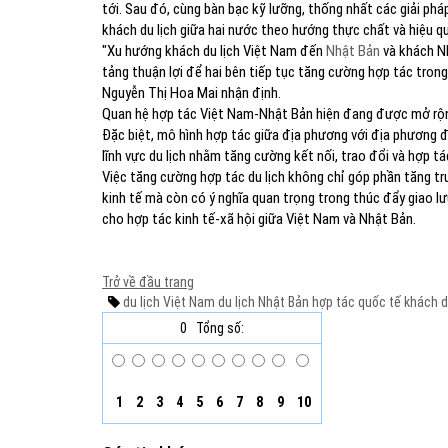
tới. Sau đó, cùng bàn bạc kỹ lưỡng, thống nhất các giải ph
khách du lịch giữa hai nước theo hướng thực chất và hiệu q
"Xu hướng khách du lịch Việt Nam đến
Nhật Bản
và khách Nh
tảng thuận lợi để hai bên tiếp tục tăng cường hợp tác trong
Nguyễn Thị Hoa Mai nhận định.
Quan hệ hợp tác Việt Nam-Nhật Bản hiện đang được mở rộng 
Đặc biệt, mô hình hợp tác giữa địa phương với địa phương đ
lĩnh vực du lịch nhằm tăng cường kết nối, trao đổi và hợp t
Việc tăng cường hợp tác du lịch không chỉ góp phần tăng tr
kinh tế mà còn có ý nghĩa quan trọng trong thúc đẩy giao lư
cho hợp tác kinh tế-xã hội giữa Việt Nam và Nhật Bản.​
Trở về đầu trang
du lịch Việt Nam
du lịch Nhật Bản
hợp tác quốc tế
khách d
0
Tổng số:
1
2
3
4
5
6
7
8
9
10