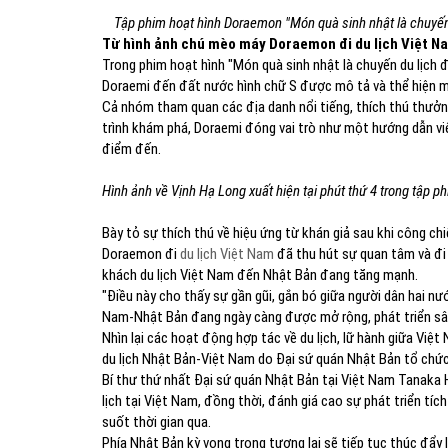
Tập phim hoạt hình Doraemon "Món quà sinh nhật là chuyến
Từ hình ảnh chú mèo máy Doraemon đi du lịch Việt Na
Trong phim hoạt hình "Món quà sinh nhật là chuyến du lịch 
Doraemi đến đất nước hình chữ S được mô tả và thể hiện m
Cả nhóm tham quan các địa danh nổi tiếng, thích thú thưở
trình khám phá, Doraemi đóng vai trò như một hướng dẫn viê
điểm đến.
Hình ảnh về Vịnh Hạ Long xuất hiện tại phút thứ 4 trong tập 
Bày tỏ sự thích thú về hiệu ứng từ khán giả sau khi công ch
Doraemon đi
du lịch Việt Nam
đã thu hút sự quan tâm và đi 
khách du lịch Việt Nam đến Nhật Bản đang tăng mạnh.
"Điều này cho thấy sự gần gũi, gắn bó giữa người dân hai nư
Nam-Nhật Bản đang ngày càng được mở rộng, phát triển sâu 
Nhìn lại các hoạt động hợp tác về du lịch, lữ hành giữa Việ
du lịch Nhật Bản-Việt Nam do Đại sứ quán Nhật Bản tổ chức 
Bí thư thứ nhất Đại sứ quán Nhật Bản tại Việt Nam Tanaka 
lịch tại Việt Nam, đồng thời, đánh giá cao sự phát triển t
suốt thời gian qua.
Phía Nhật Bản kỳ vọng trong tương lai sẽ tiếp tục thúc đẩy 