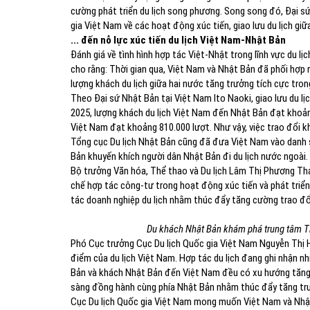
cường phát triển du lịch song phương. Song song đó, Đại s
gia Việt Nam về các hoạt động xúc tiến, giao lưu du lịch giữa
​... đến nỗ lực xúc tiến du lịch Việt Nam-Nhật Bản
Đánh giá về tình hình hợp tác Việt-Nhật trong ​lĩnh vực du 
cho rằng: Thời gian qua, Việt Nam và Nhật Bản đã phối hợp 
lượng khách du lịch giữa hai nước tăng trưởng tích cực tro
Theo Đại sứ Nhật Bản tại Việt Nam Ito Naoki, giao lưu du 
2025, lượng khách du lịch Việt Nam đến Nhật Bản đạt khoản
Việt Nam đạt khoảng 810.000 lượt. Như vậy, việc trao đổi k
Tổng cục Du lịch Nhật Bản cũng đã đưa Việt Nam vào danh
Bản khuyến khích người dân Nhật Bản đi du lịch nước ngoài.
Bộ trưởng Văn hóa, Thể thao và Du lịch Lâm Thị Phương Tha
chế hợp tác công-tư trong hoạt động xúc tiến và phát triển d
tác doanh nghiệp du lịch nhằm thúc đẩy tăng cường trao đổ
Du khách Nhật Bản khám phá trung tâm Th
Phó Cục trưởng Cục Du lịch Quốc gia Việt Nam Nguyễn Thị H
điểm của du lịch Việt Nam. Hợp tác du lịch đang ghi nhận nh
Bản và khách Nhật Bản đến Việt Nam đều có xu hướng tăng t
sàng đồng hành cùng phía Nhật Bản nhằm thúc đẩy tăng trưở
Cục Du lịch Quốc gia Việt Nam mong muốn Việt Nam và Nhật 