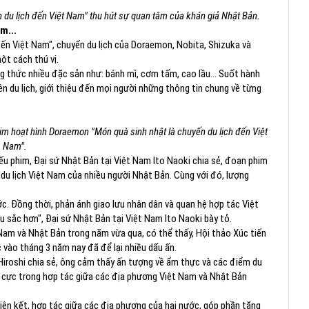
 du lịch đến Việt Nam" thu hút sự quan tâm của khán giả Nhật Bản.
m...
đến Việt Nam",
chuyến du lịch của Doraemon, Nobita, Shizuka và
ột cách thú vị.
ng thức nhiều đặc sản như: bánh mì, cơm tấm, cao lầu… Suốt hành
n du lịch, giới thiệu đến mọi người những thông tin chung về từng
phim hoạt hình Doraemon "Món quà sinh nhật là chuyến du lịch đến Việt
Nam".
iếu phim, Đại sứ Nhật Bản tại Việt Nam Ito Naoki chia sẻ, đoạn phim
du lịch Việt Nam của nhiều người Nhật Bản. Cùng với đó, lượng
ớc. Đồng thời, phản ánh giao lưu nhân dân và quan hệ hợp tác Việt
sắc hơn", Đại sứ Nhật Bản tại Việt Nam Ito Naoki bày tỏ.
t Nam và Nhật Bản trong năm vừa qua, có thể thấy, Hội thảo Xúc tiến
vào tháng 3 năm nay đã để lại nhiều dấu ấn.
Hiroshi chia sẻ, ông cảm thấy ấn tượng về ẩm thực và các điểm du
ích cực trong hợp tác giữa các địa phương Việt Nam và Nhật Bản
liên kết, hợp tác giữa các địa phương của hai nước, góp phần tăng