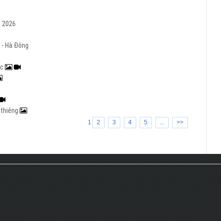
m 2026
 - Hà Đông
ạc
h thiêng
1
2
3
4
5
...
>>