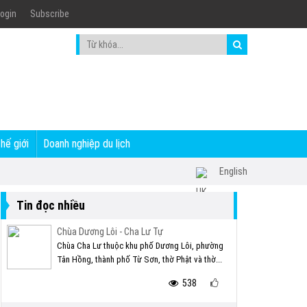
ogin
Subscribe
thế giới
Doanh nghiệp du lịch
English
Tin đọc nhiều
Chùa Dương Lôi - Cha Lư Tự
Chùa Cha Lư thuộc khu phố Dương Lôi, phường
Tân Hồng, thành phố Từ Sơn, thờ Phật và thờ...
538