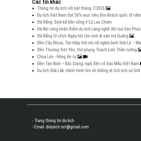
Các tin khác
Thông tin du lịch nổi bật tháng 7/2026
Du lịch Việt Nam đạt 56% mục tiêu đón khách quốc tế nă
Đà Nẵng: Sinh kế bền vững ở Cù Lao Chàm
Hà Nội công nhận điểm du lịch Làng nghề dệt lụa Vạn Phúc
Đà Nẵng tổ chức Ngày hội tôn vinh di sản mỳ Quảng
Đền Cầu Khoai, Tân Hiệp thờ nhị nữ nghĩa binh thời Lê – M
Đền Thượng Việt Yên, thờ phụng Thạch Linh Thần tướng
Chùa Lim - Hồng Ân tự
Đền Tân Ninh – Bắc Giang, ngôi đền cổ đạo Mẫu Việt Nam
Du lịch Đắk Lắk: Hành trình tìm về những di tích lịch sử lin
- Trang thông tin du lịch
- Email: didulich.net@gmail.com