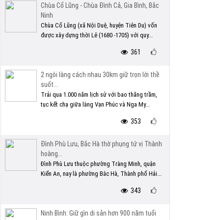
Chùa Cổ Lũng - Chùa Đình Cả, Gia Bình, Bắc
Ninh
Chùa Cổ Lũng (xã Nội Duệ, huyện Tiên Du) vốn
được xây dựng thời Lê (1680 -1705) với quy...
361
2 ngôi làng cách nhau 30km giữ trọn lời thề
suốt...
Trải qua 1.000 năm lịch sử với bao thăng trầm,
tục kết chạ giữa làng Vạn Phúc và Nga My...
353
Đình Phù Lưu, Bắc Hà thờ phụng tứ vị Thành
hoàng...
Đình Phù Lưu thuộc phường Tràng Minh, quận
Kiến An, nay là phường Bắc Hà, Thành phố Hải...
343
Ninh Bình: Giữ gìn di sản hơn 900 năm tuổi