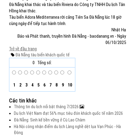
Đà Nẵng khai thác và tàu biển Riviera do Công ty TNHH Du lịch Tân
Hồng khai thác.
Tàu biển Adora Mediterranea rời cảng Tiên Sa Đà Nẵng lúc 18 giờ
cùng ngày để tiếp tục hành trình.
Nhật Hạ
Báo và Phát thanh, truyền hình Đà Nẵng - baodanang.vn - Ngày
06/10/2025
Trở về đầu trang
Đà Nẵng
tàu biển
khách quốc tế
0
Tổng số:
1
2
3
4
5
6
7
8
9
10
Các tin khác
Thông tin du lịch nổi bật tháng 7/2026
Du lịch Việt Nam đạt 56% mục tiêu đón khách quốc tế năm 2026
Đà Nẵng: Sinh kế bền vững ở Cù Lao Chàm
Hà Nội công nhận điểm du lịch Làng nghề dệt lụa Vạn Phúc - Hà
Đông