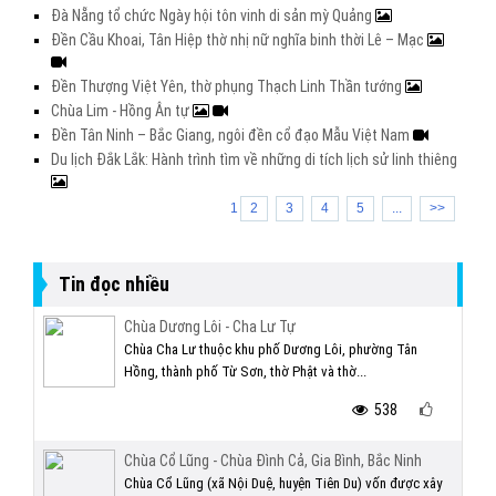
Đà Nẵng tổ chức Ngày hội tôn vinh di sản mỳ Quảng
Đền Cầu Khoai, Tân Hiệp thờ nhị nữ nghĩa binh thời Lê – Mạc
Đền Thượng Việt Yên, thờ phụng Thạch Linh Thần tướng
Chùa Lim - Hồng Ân tự
Đền Tân Ninh – Bắc Giang, ngôi đền cổ đạo Mẫu Việt Nam
Du lịch Đắk Lắk: Hành trình tìm về những di tích lịch sử linh thiêng
1
2
3
4
5
...
>>
Tin đọc nhiều
Chùa Dương Lôi - Cha Lư Tự
Chùa Cha Lư thuộc khu phố Dương Lôi, phường Tân
Hồng, thành phố Từ Sơn, thờ Phật và thờ...
538
Chùa Cổ Lũng - Chùa Đình Cả, Gia Bình, Bắc Ninh
Chùa Cổ Lũng (xã Nội Duệ, huyện Tiên Du) vốn được xây