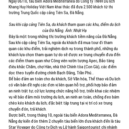
Ngày 06/10, tàu biển Adora Mediterranea do Công ty TNHH Du lịch
Khang Huy Holiday Việt Nam khai thác đã đưa 2.500 khách từ thị
trường Trung Quốc cập cảng Tiên Sa, Đà Nẵng.
Sau khi cập cảng Tiên Sa, du khách tham quan các khu, điểm du lịch
của Đà Nẵng. Ảnh: Nhật Hạ
Đây là một trong những thị trường khách tiềm năng của Đà Nẵng.
Sau khi cập cảng Tiên Sa, ngoài du khách đã mua tour đi tham
quan các khu điểm, trải nghiệm dịch vụ trong thành phố, những du
khách lựa chọn tham quan tự do sẽ được xe trung chuyển đưa đến
các điểm tham quan như Công viên vườn tượng Apec, Bảo tàng
điêu khắc Chăm, chợ Hàn, nhà thờ Chính tòa (Con Gà); các điểm
dọc theo tuyến đường chính Bạch Đằng, Trần Phú…
Để bảo đảm an toàn cho du khách, Sở Văn hóa, Thể thao và Du lịch
có văn bản đề nghị các đơn vị liên quan hỗ trợ, phối hợp bảo đảm
an ninh trật tự; cử lực lượng chức năng hỗ trợ, triển khai các nhiệm
vụ về bảo đảm môi trường du lịch, an ninh an toàn, chống đeo bám
chèo kéo khách du lịch; đặc biệt tập trung tại vị trí có xe trung
chuyển đón, trả khách.
Được biết, trong tháng 10, ngoài tàu biển Adora Mediterranea, Đà
Nẵng dự kiến đón thêm 2 chuyến tàu biển lớn đưa khách đến là tàu
Star Voyager do Công ty Dịch vụ Lữ hành Saigontourist chi nhánh