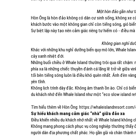
Một hòn đảo gần như tá
Hòn Ông là hòn đảo không có dân cư sinh sống, không xe cộ 
khách bước vào một không gian chỉ còn tiếng sóng, gió biển 
Sự biệt lập này tạo nên cảm giác riêng tư hiếm có - điều m
Không gian nghỉ dưỡ
Khác với những khu nghỉ dưỡng biển quy mô lớn, Whale Islan
cây xanh nhiệt đới.
Những buổi chiều ở Whale Island thường trôi qua rất chậm: m
phía xa là những chiếc thuyền đánh cá lặng lẽ trở về giữa v
tối bên tiếng sóng luôn là điều khó quên nhất. Ánh đèn vàng
yên tĩnh.
Không lịch trình dày đặc. Không âm thanh ồn ào. Chỉ có biển,
du khách nhớ đến Whale Island như một “eco slow island ret
Tìm hiểu thêm về Hòn Ông: https://whaleislandresort.com/
Sự hiếu khách mang cảm giác “nhà” giữa đảo xa
Điều khiến nhiều du khách nhớ nhất về Whale Island không ch
Không mang phong cách phục vụ công nghiệp thường thấy ở n
người dân địa phương chất phác. Họ gần gũi và chân thành 