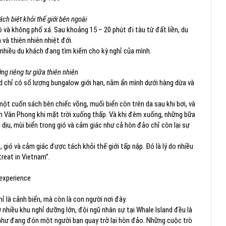
ch biệt khỏi thế giới bên ngoài
và không phố xá. Sau khoảng 15 – 20 phút đi tàu từ đất liền, du
và thiên nhiên nhiệt đới.
à nhiều du khách đang tìm kiếm cho kỳ nghỉ của mình.
ng riêng tư giữa thiên nhiên
d chỉ có số lượng bungalow giới hạn, nằm ẩn mình dưới hàng dừa và
ột cuốn sách bên chiếc võng, muối biển còn trên da sau khi bơi, và
ịnh Vân Phong khi mặt trời xuống thấp. Và khi đêm xuống, những bữa
 dịu, mùi biển trong gió và cảm giác như cả hòn đảo chỉ còn lại sự
 gió và cảm giác được tách khỏi thế giới tấp nập. Đó là lý do nhiều
reat in Vietnam”.
experience
ỉ là cảnh biển, mà còn là con người nơi đây.
hiều khu nghỉ dưỡng lớn, đội ngũ nhân sự tại Whale Island đều là
như đang đón một người bạn quay trở lại hòn đảo. Những cuộc trò