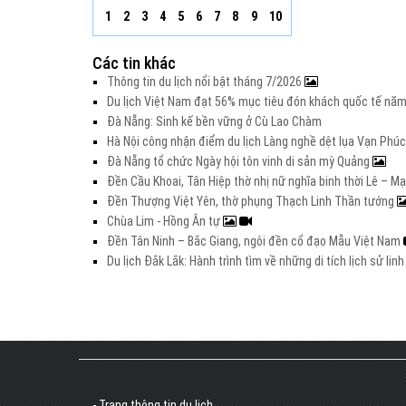
1
2
3
4
5
6
7
8
9
10
Các tin khác
Thông tin du lịch nổi bật tháng 7/2026
Du lịch Việt Nam đạt 56% mục tiêu đón khách quốc tế nă
Đà Nẵng: Sinh kế bền vững ở Cù Lao Chàm
Hà Nội công nhận điểm du lịch Làng nghề dệt lụa Vạn Phúc
Đà Nẵng tổ chức Ngày hội tôn vinh di sản mỳ Quảng
Đền Cầu Khoai, Tân Hiệp thờ nhị nữ nghĩa binh thời Lê – M
Đền Thượng Việt Yên, thờ phụng Thạch Linh Thần tướng
Chùa Lim - Hồng Ân tự
Đền Tân Ninh – Bắc Giang, ngôi đền cổ đạo Mẫu Việt Nam
Du lịch Đắk Lắk: Hành trình tìm về những di tích lịch sử lin
- Trang thông tin du lịch