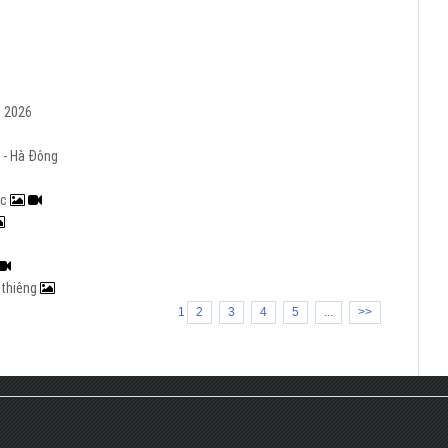
m 2026
 - Hà Đông
ạc
h thiêng
1
2
3
4
5
...
>>