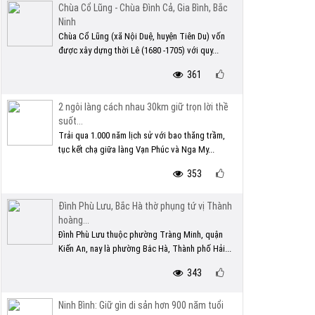
Chùa Cổ Lũng - Chùa Đình Cả, Gia Bình, Bắc
Ninh
Chùa Cổ Lũng (xã Nội Duệ, huyện Tiên Du) vốn
được xây dựng thời Lê (1680 -1705) với quy...
361
2 ngôi làng cách nhau 30km giữ trọn lời thề
suốt...
Trải qua 1.000 năm lịch sử với bao thăng trầm,
tục kết chạ giữa làng Vạn Phúc và Nga My...
353
Đình Phù Lưu, Bắc Hà thờ phụng tứ vị Thành
hoàng...
Đình Phù Lưu thuộc phường Tràng Minh, quận
Kiến An, nay là phường Bắc Hà, Thành phố Hải...
343
Ninh Bình: Giữ gìn di sản hơn 900 năm tuổi