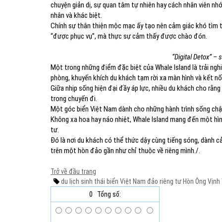
chuyện giản dị, sự quan tâm tự nhiên hay cách nhân viên nhớ
nhân và khác biệt.
Chính sự thân thiện mộc mạc ấy tạo nên cảm giác khó tìm 
“được phục vụ”, mà thực sự cảm thấy được chào đón.
“Digital Detox” –
Một trong những điểm đặc biệt của Whale Island là trải nghi
phòng, khuyến khích du khách tạm rời xa màn hình và kết nối
Giữa nhịp sống hiện đại đầy áp lực, nhiều du khách cho rằng 
trong chuyến đi.
Một góc biển Việt Nam dành cho những hành trình sống ch
Không xa hoa hay náo nhiệt, Whale Island mang đến một hình 
tư.
Đó là nơi du khách có thể thức dậy cùng tiếng sóng, dành c
trên một hòn đảo gần như chỉ thuộc về riêng mình./.
Trở về đầu trang
du lịch sinh thái
biển
Việt Nam
đảo riêng tư
Hòn Ông
Vịnh
0
Tổng số: