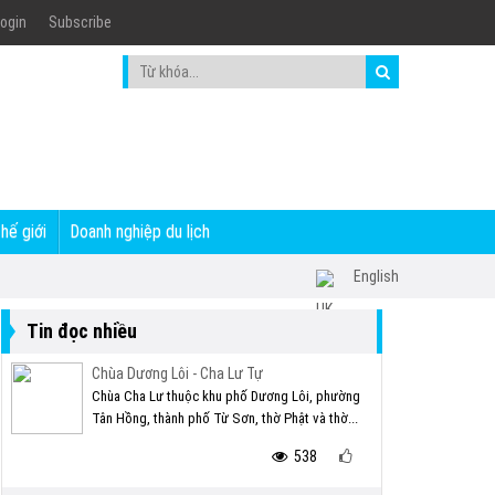
ogin
Subscribe
thế giới
Doanh nghiệp du lịch
English
Tin đọc nhiều
Chùa Dương Lôi - Cha Lư Tự
Chùa Cha Lư thuộc khu phố Dương Lôi, phường
Tân Hồng, thành phố Từ Sơn, thờ Phật và thờ...
538