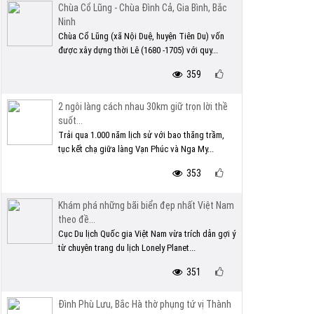
Chùa Cổ Lũng - Chùa Đình Cả, Gia Bình, Bắc
Ninh
Chùa Cổ Lũng (xã Nội Duệ, huyện Tiên Du) vốn
được xây dựng thời Lê (1680 -1705) với quy...
359
2 ngôi làng cách nhau 30km giữ trọn lời thề
suốt...
Trải qua 1.000 năm lịch sử với bao thăng trầm,
tục kết chạ giữa làng Vạn Phúc và Nga My...
353
Khám phá những bãi biển đẹp nhất Việt Nam
theo đề...
Cục Du lịch Quốc gia Việt Nam vừa trích dẫn gợi ý
từ chuyên trang du lịch Lonely Planet...
351
Đình Phù Lưu, Bắc Hà thờ phụng tứ vị Thành