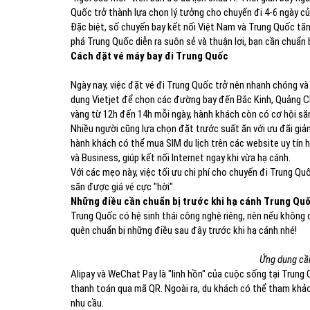
Quốc trở thành lựa chọn lý tưởng cho chuyến đi 4-6 ngày củ
Đặc biệt, số chuyến bay kết nối Việt Nam và Trung Quốc tăng
phá Trung Quốc diễn ra suôn sẻ và thuận lợi, bạn cần chuẩn 
Cách đặt vé máy bay đi Trung Quốc
Ngày nay, việc đặt vé đi Trung Quốc trở nên nhanh chóng và
dụng Vietjet để chọn các đường bay đến Bắc Kinh, Quảng 
vàng từ 12h đến 14h mỗi ngày, hành khách còn có cơ hội săn 
Nhiều người cũng lựa chọn đặt trước suất ăn với ưu đãi gi
hành khách có thể mua SIM du lịch trên các website uy tín
và Business, giúp kết nối Internet ngay khi vừa hạ cánh.
Với các mẹo này, việc tối ưu chi phí cho chuyến đi Trung Qu
săn được giá vé cực "hời".
Những điều cần chuẩn bị trước khi hạ cánh Trung Qu
Trung Quốc có hệ sinh thái công nghệ riêng, nên nếu không c
quên chuẩn bị những điều sau đây trước khi hạ cánh nhé!
Ứng dụng cần
Alipay và WeChat Pay là "linh hồn" của cuộc sống tại Trung
thanh toán qua mã QR. Ngoài ra, du khách có thể tham khảo
nhu cầu.