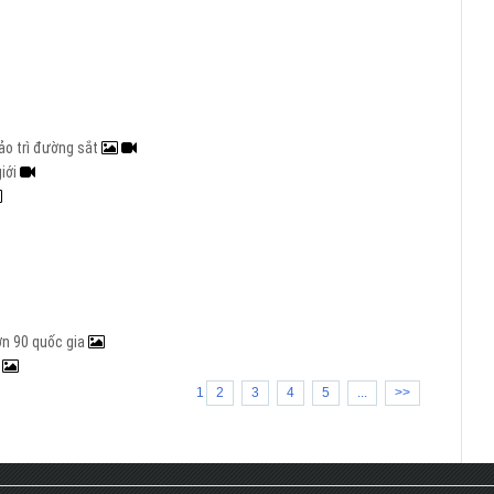
ảo trì đường sắt
giới
hơn 90 quốc gia
h
1
2
3
4
5
...
>>