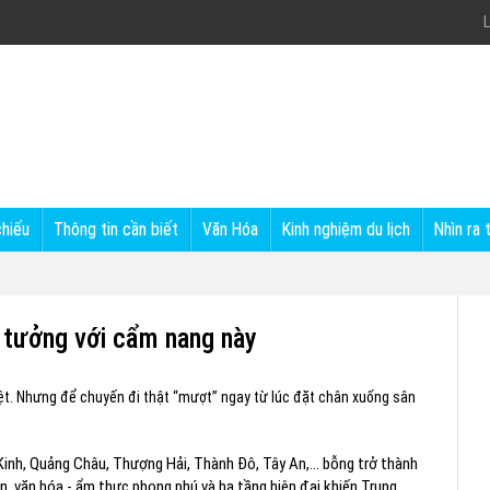
L
chiếu
Thông tin cần biết
Văn Hóa
Kinh nghiệm du lịch
Nhìn ra 
g tưởng với cẩm nang này
Việt. Nhưng để chuyến đi thật “mượt” ngay từ lúc đặt chân xuống sân
inh, Quảng Châu, Thượng Hải, Thành Đô, Tây An,… bỗng trở thành
ắn, văn hóa - ẩm thực phong phú và hạ tầng hiện đại khiến Trung