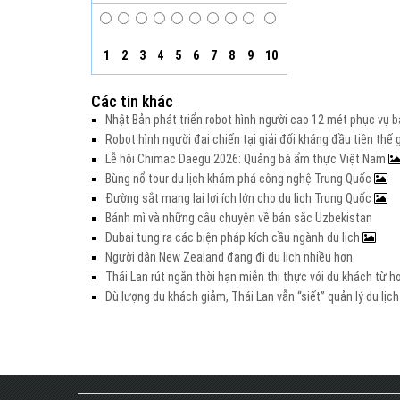
1
2
3
4
5
6
7
8
9
10
Các tin khác
Nhật Bản phát triển robot hình người cao 12 mét phục vụ b
Robot hình người đại chiến tại giải đối kháng đầu tiên thế 
Lễ hội Chimac Daegu 2026: Quảng bá ẩm thực Việt Nam
Bùng nổ tour du lịch khám phá công nghệ Trung Quốc
Đường sắt mang lại lợi ích lớn cho du lịch Trung Quốc
Bánh mì và những câu chuyện về bản sắc Uzbekistan
Dubai tung ra các biện pháp kích cầu ngành du lịch
Người dân New Zealand đang đi du lịch nhiều hơn
Thái Lan rút ngắn thời hạn miễn thị thực với du khách từ 
Dù lượng du khách giảm, Thái Lan vẫn “siết” quản lý du lịc