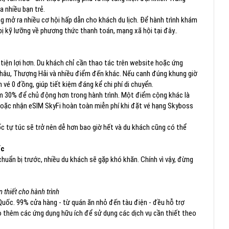
a nhiều bạn trẻ.
 mở ra nhiều cơ hội hấp dẫn cho khách du lịch. Để hành trình khám
bị kỹ lưỡng về phương thức thanh toán, mạng xã hội tại đây..
 tiện lợi hơn. Du khách chỉ cần thao tác trên website hoặc ứng
Châu, Thượng Hải và nhiều điểm đến khác. Nếu canh đúng khung giờ
vé 0 đồng, giúp tiết kiệm đáng kể chi phí di chuyển.
ảm 30% để chủ động hơn trong hành trình. Một điểm cộng khác là
 hoặc nhận eSIM SkyFi hoàn toàn miễn phí khi đặt vé hạng Skyboss
ốc tự túc sẽ trở nên dễ hơn bao giờ hết và du khách cũng có thể
ốc
huẩn bị trước, nhiều du khách sẽ gặp khó khăn. Chính vì vậy, đừng
 thiết cho hành trình
 Quốc. 99% cửa hàng - từ quán ăn nhỏ đến tàu điện - đều hỗ trợ
 thêm các ứng dụng hữu ích để sử dụng các dịch vụ cần thiết theo