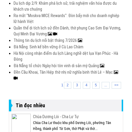
Du lịch dịp 2/9: Khám phá lịch sử, trải nghiệm văn hóa được du
khách ưa chuộng
Ra mắt "Moskva MICE Rewards": Đòn bẩy mới cho doanh nghiệp
lữ hành Việt
Quần thể di tích lịch sử đền Dành, thờ phụng Cao Sơn Đại Vương,
Quý Minh Đại Vương
Thông tin du lịch nổi bật tháng 7/2026
Đà Nẵng: Sinh kế bền vững ở Cù Lao Chàm
Hà Nội công nhận điểm du lịch Làng nghề dệt lụa Vạn Phúc - Hà
Đông
Đà Nẵng tổ chức Ngày hội tôn vinh di sản mỳ Quảng
Đền Cầu Khoai, Tân Hiệp thờ nhị nữ nghĩa binh thời Lê – Mạc
1
2
3
4
5
...
>>
Tin đọc nhiều
Chùa Dương Lôi - Cha Lư Tự
Chùa Cha Lư thuộc khu phố Dương Lôi, phường Tân
Hồng, thành phố Từ Sơn, thờ Phật và thờ...