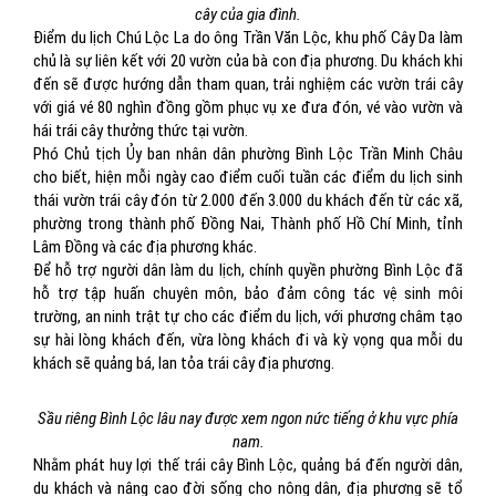
cây của gia đình.
Điểm du lịch Chú Lộc La do ông Trần Văn Lộc, khu phố Cây Da làm
chủ là sự liên kết với 20 vườn của bà con địa phương. Du khách khi
đến sẽ được hướng dẫn tham quan, trải nghiệm các vườn trái cây
với giá vé 80 nghìn đồng gồm phục vụ xe đưa đón, vé vào vườn và
hái trái cây thưởng thức tại vườn.
Phó Chủ tịch Ủy ban nhân dân phường Bình Lộc Trần Minh Châu
cho biết, hiện mỗi ngày cao điểm cuối tuần các điểm du lịch sinh
thái vườn trái cây đón từ 2.000 đến 3.000 du khách đến từ các xã,
phường trong thành phố Đồng Nai, Thành phố Hồ Chí Minh, tỉnh
Lâm Đồng và các địa phương khác.
Để hỗ trợ người dân làm du lịch, chính quyền phường Bình Lộc đã
hỗ trợ tập huấn chuyên môn, bảo đảm công tác vệ sinh môi
trường, an ninh trật tự cho các điểm du lịch, với phương châm tạo
sự hài lòng khách đến, vừa lòng khách đi và kỳ vọng qua mỗi du
khách sẽ quảng bá, lan tỏa trái cây địa phương.
Sầu riêng Bình Lộc lâu nay được xem ngon nức tiếng ở khu vực phía
nam.
Nhằm phát huy lợi thế trái cây Bình Lộc, quảng bá đến người dân,
du khách và nâng cao đời sống cho nông dân, địa phương sẽ tổ