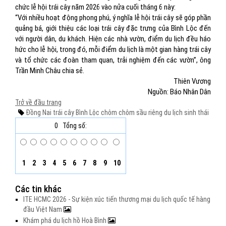
chức lễ hội trái cây năm 2026 vào nửa cuối tháng 6 này:
“Với nhiều hoạt động phong phú, ý nghĩa lễ hội trái cây sẽ góp phần
quảng bá, giới thiệu các loại trái cây đặc trưng của Bình Lộc đến
với người dân, du khách. Hiện các nhà vườn, điểm du lịch đều háo
hức cho lễ hội, trong đó, mỗi điểm du lịch là một gian hàng trái cây
và tổ chức các đoàn tham quan, trải nghiệm đến các vườn”, ông
Trần Minh Châu chia sẻ.
Thiên Vương
Nguồn: Báo Nhân Dân
Trở về đầu trang
Đồng Nai
trái cây
Bình Lộc
chôm chôm
sầu riêng
du lịch sinh thái
0
Tổng số:
1
2
3
4
5
6
7
8
9
10
Các tin khác
ITE HCMC 2026 - Sự kiện xúc tiến thương mại du lịch quốc tế hàng
đầu Việt Nam
Khám phá du lịch hồ Hoà Bình