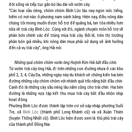
đời sống và tiếp tục gắn bó lâu dài với vườn cây.
“Các loại sầu riêng, chôm chôm Bình Lộc lâu nay ngon nức tiếng,
hiếm có nơi nào ở phương nam sánh bằng. Hiện nay, điều nông dân
chúng tôi mong muốn được hỗ trợ để quảng bá, lan tỏa nhiều hơn
nữa về trái cây Bình Lộc. Cùng với đó, ngành chuyên môn hỗ trợ về
phân bón chính xác để trúng mùa trái cây. Bởi lẽ, trên thị trường
phân bón giả nhiều, khi nông dân mua phải sử dụng sẽ ảnh hưởng
đến cả vụ trái cây”, ông Hải nói.
Những quả chôm chôm vườn ông Huỳnh Kim Hải bắt đầu chín.
Từ vườn trái cây ông Hải, đi trên những con đường nhựa ở các khu
phố 2, 3, 4, Cây Da, những ngày này du khách sẽ chứng kiến hai bên
đường những cây chôm chôm với nhánh quả trĩu nặng bắt đầu chín.
Cạnh đó là những cây sầu riêng lâu năm cũng cho trái chín. Hai bên
đường là những vựa tập kết thu mua trái cây bắt đầu nhộn nhịp
hoạt động.
Phường Bình Lộc được thành lập trên cơ sở sáp nhập phường Suối
Tre, xã
Bình Lộc
(thành phố Long Khánh cũ) và xã Xuân Thiện
(huyện Thống Nhất cũ). Bình Lộc hiện được xem là thủ phủ trái cây
của thành phố Đồng Nai.