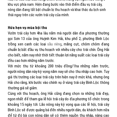
khu vực phía nam. Hiện đang bước vào thời điểm đầu vụ trái cây,
nông dân đang tất bật chuẩn bị thu hoạch và khai thác du lịch sinh
thái ngay trên các vườn trái cây của mình.
Hứa hẹn vụ mùa bội thu
Vườn trái cây hơn 4ha lâu năm mà người dân địa phương thường
gọi Sơn 13 của ông Huỳnh Kim Hải, khu phố 2, phường Bình Lộc
trồng xen canh các loại
sầu riêng
, măng cụt, chôm chôm đang
chuẩn bị bắt đầu vụ thu hoạch với nhiều cây cho trái chín. Ông Hải
cho biết, năm nay nhờ thời tiết thuận lợi năng suất các loại trái cây
đều cao hơn những năm trước.
Với mức thu từ khoảng 200 triệu đồng/1ha những năm trước,
người nông dân này kỳ vọng năm nay sẽ cho thu nhập cao hơn. Tuy
giá thị trường các loại trái cây trên hiện nay ở mức khá, nhưng ông
Hải cho rằng, khi bước vào chính vụ ở vùng trái cây Bình Lộc thông
thường giá sẽ giảm.
Cùng với thu hoạch, ông Hải cũng đang chọn ra những trái đẹp,
ngon nhất để tham gia lễ hội trái cây do địa phương tổ chức trong
khoảng 15 ngày tới. Lão nông này kỳ vọng qua các lễ hội, trái cây
Bình Lộc sẽ được quảng bá đến nhiều người dân, du khách hơn nữa
để từ đó bà con nông dân sẽ có thêm nguồn thu nhập, nâng cao