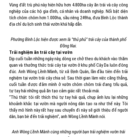
Vùng đất trù phú này hiện hữu hơn 4.800ha cây ăn trái và cây công
nghiệp của các hộ gia đình, cá nhân và doanh nghiệp. Nổi bật diện
tích chôm chôm hơn 1.000ha, sầu riêng 249ha, đưa Bình Lộc thành
địa chỉ du lịch sinh thái vườn khá hấp dẫn.
Phường Bình Lộc hiện được xem là "thủ phủ" trái cây của thành phố
Đồng Nai.
Trải nghiệm ăn trái cây tại vườn
Dịp cuối tuần những ngày này, dòng xe chở theo du khách vào thăm
quan và thưởng thức trái cây tại vườn ở khu phố Cây Da luôn đông
đúc. Anh Wòng Lềnh Mành, từ xã Định Quán, lần đầu tiên đến trải
nghiệm tại vườn trái cây chia sẻ: Sau thời gian làm việc căng thẳng,
cuối tuần được đắm mình ở vườn chôm chôm trái đang trĩu quả,
tự tay hái những quả ăn tạo cảm giác rất thoải mái.
“Thú thật tôi rất thích thú tự tay hái quả, chụp ảnh lưu lại những
khoảnh khắc tại vườn mà người nông dân tạo ra như thế này. Tôi
thấy mô hình này rất hay sau chuyến đi này sẽ giới thiệu để người
dân, bạn bè đến trải nghiệm”, anh Wòng Lềnh Mành nói.
Anh Wòng Lềnh Mành cùng những người bạn trải nghiệm vườn trái