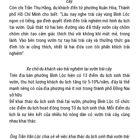
cây.
Còn chị Trần Thu Hằng, du khách đến từ phường Xuân Hòa, Thành
phố Hồ Chí Minh cho biết: ''Lâu nay nghe trái cây vùng Bình Lộc
ngon có tiếng, gia đình quyết định đến trải nghiệm mô hình du lịch
tại vườn. Quả thật từ hai bên đường vào đã thấy vườn cây chôm
chôm chín tạo cảm giác thích thú với không khí mát mẻ, trong
lành. Vào bên trong vườn tự tay hái trái cây và thưởng thức gia
đình tôi ai cũng thích, nhất là hai đứa con tôi phấn khích trải
nghiệm''.
Xe chở du khách vào trải nghiệm tại vườn trái cây.
Trên địa bàn phường Bình Lộc hiện có 13 điểm du lịch sinh thái
vườn, thu hút lượng khách du lịch tăng từ 5-10%/năm, đây là thế
mạnh riêng có của địa phương mà ít nơi trong thành phố Đồng Nai
sở hữu.
Để khai thác du lịch sinh thái tại vườn, phường Bình Lộc tổ chức
các điểm du lịch hoạt động trong Tổ du lịch sinh thái. Mỗi điểm du
lịch là sự liên kết của nhiều hộ nông dân có vườn trái cây, cùng
nhau khai thác.
Ông Trần Văn Lộc chia sẻ về việc khai thác du lịch sinh thái vườn trái