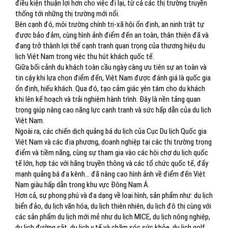
điều kiện thuận lợi hơn cho việc đi lại, từ cả các thị trường truyền
thống tới những thị trường mới nổi.
Bên cạnh đó, môi trường chính trị-xã hội ổn định, an ninh trật tự
được bảo đảm, cùng hình ảnh điểm đến an toàn, thân thiện đã và
đang trở thành lợi thế cạnh tranh quan trọng của thương hiệu du
lịch Việt Nam trong việc thu hút khách quốc tế.
Giữa bối cảnh du khách toàn cầu ngày càng ưu tiên sự an toàn và
tin cậy khi lựa chọn điểm đến, Việt Nam được đánh giá là quốc gia
ổn định, hiếu khách. Qua đó, tạo cảm giác yên tâm cho du khách
khi lên kế hoạch và trải nghiệm hành trình. Đây là nền tảng quan
trọng giúp nâng cao năng lực cạnh tranh và sức hấp dẫn của du lịch
Việt Nam.
Ngoài ra, các chiến dịch quảng bá du lịch của Cục Du lịch Quốc gia
Việt Nam và các địa phương, doanh nghiệp tại các thị trường trọng
điểm và tiềm năng, cùng sự tham gia vào các hội chợ du lịch quốc
tế lớn, hợp tác với hãng truyền thông và các tổ chức quốc tế, đẩy
mạnh quảng bá đa kênh... đã nâng cao hình ảnh về điểm đến Việt
Nam giàu hấp dẫn trong khu vực Đông Nam Á.
Hơn cả, sự phong phú và đa dạng về loại hình, sản phẩm như: du lịch
biển đảo, du lịch văn hóa, du lịch thiên nhiên, du lịch đô thị cùng với
các sản phẩm du lịch mới mẻ như du lịch MICE, du lịch nông nghiệp,
du lịch đường sắt, du lịch y tế và chăm sóc sức khỏe, du lịch golf,