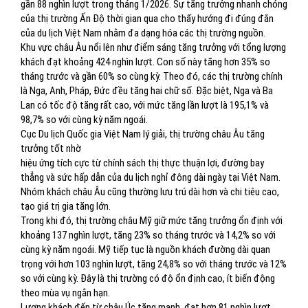
gần 88 nghìn lượt trong tháng 1/2026. Sự tăng trưởng nhanh chóng
của thị trường Ấn Độ thời gian qua cho thấy hướng đi đúng đắn
của du lịch Việt Nam nhằm đa dạng hóa các thị trường nguồn.
Khu vực châu Âu nổi lên như điểm sáng tăng trưởng với tổng lượng
khách đạt khoảng 424 nghìn lượt. Con số này tăng hơn 35% so
tháng trước và gần 60% so cùng kỳ. Theo đó, các thị trường chính
là Nga, Anh, Pháp, Đức đều tăng hai chữ số. Đặc biệt, Nga và Ba
Lan có tốc độ tăng rất cao, với mức tăng lần lượt là 195,1% và
98,7% so với cùng kỳ năm ngoái.
Cục Du lịch Quốc gia Việt Nam lý giải, thị trường châu Âu tăng
trưởng tốt nhờ
hiệu ứng tích cực từ chính sách thị thực thuận lợi, đường bay
thẳng và sức hấp dẫn của du lịch nghỉ đông dài ngày tại Việt Nam.
Nhóm khách châu Âu cũng thường lưu trú dài hơn và chi tiêu cao,
tạo giá trị gia tăng lớn.
Trong khi đó, thị trường châu Mỹ giữ mức tăng trưởng ổn định với
khoảng 137 nghìn lượt, tăng 23% so tháng trước và 14,2% so với
cùng kỳ năm ngoái. Mỹ tiếp tục là nguồn khách đường dài quan
trọng với hơn 103 nghìn lượt, tăng 24,8% so với tháng trước và 12%
so với cùng kỳ. Đây là thị trường có độ ổn định cao, ít biến động
theo mùa vụ ngắn hạn.
Lượng khách đến từ châu Úc tăng mạnh, đạt hơn 81 nghìn lượt,