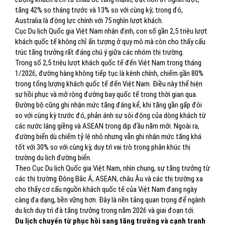
tăng 42% so tháng trước và 13% so với cùng kỳ; trong đó,
Australia là động lực chính với 75 nghìn lượt khách.
Cục Du lịch Quốc gia Việt Nam nhận định, con số gần 2,5 triệu lượt
khách quốc tế không chỉ ấn tượng ở quy mô mà còn cho thấy cấu
trúc tăng trưởng rất đáng chú ý giữa các nhóm thị trường.
Trong số 2,5 triệu lượt khách quốc tế đến Việt Nam trong tháng
1/2026, đường hàng không tiếp tục là kênh chính, chiếm gần 80%
trong tổng lượng khách quốc tế đến Việt Nam. Điều này thể hiện
sự hồi phục và mở rộng đường bay quốc tế trong thời gian qua.
Đường bộ cũng ghi nhận mức tăng đáng kể, khi tăng gần gấp đôi
so với cùng kỳ trước đó, phản ánh sự sôi động của dòng khách từ
các nước láng giềng và ASEAN trong dịp đầu năm mới. Ngoài ra,
đường biển dù chiếm tỷ lệ nhỏ nhưng vẫn ghi nhận mức tăng khá
tốt với 30% so với cùng kỳ, duy trì vai trò trong phân khúc thị
trường du lịch đường biển.
Theo Cục Du lịch Quốc gia Việt Nam, nhìn chung, sự tăng trưởng từ
các thị trường Đông Bắc Á, ASEAN, châu Âu và các thị trường xa
cho thấy cơ cấu nguồn khách quốc tế của Việt Nam đang ngày
càng đa dạng, bền vững hơn. Đây là nền tảng quan trọng để ngành
du lịch duy trì đà tăng trưởng trong năm 2026 và giai đoạn tới.
Du lịch chuyển từ phục hồi sang tăng trưởng và cạnh tranh