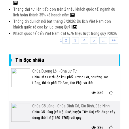
Tháng thứ tư liên tiếp đón trên 2 triệu khách quốc tế, ngành du
lịch hoàn thành 35% kế hoạch năm
Thông tin du lịch nổi bật tháng 3/2026: Du lịch Việt Nam đón
khách quốc tế cao kỷ lục trong Quý I
Khách quốc tế đến Việt Nam đạt 6,76 triệu lượt trong quý I/2026
1
2
3
4
5
...
>>
Tin đọc nhiều
Chùa Dương Lôi - Cha Lư Tự
Chùa Cha Lư thuộc khu phố Dương Lôi, phường Tân
Hồng, thành phố Từ Sơn, thờ Phật và thờ...
550
Chùa Cổ Lũng - Chùa Đình Cả, Gia Bình, Bắc Ninh
Chùa Cổ Lũng (xã Nội Duệ, huyện Tiên Du) vốn được xây
dựng thời Lê (1680 -1705) với quy...
386