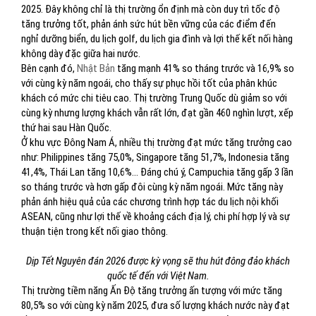
2025. Đây không chỉ là thị trường ổn định mà còn duy trì tốc độ
tăng trưởng tốt, phản ánh sức hút bền vững của các điểm đến
nghỉ dưỡng biển, du lịch golf, du lịch gia đình và lợi thế kết nối hàng
không dày đặc giữa hai nước.
Bên cạnh đó,
Nhật Bản
tăng mạnh 41% so tháng trước và 16,9% so
với cùng kỳ năm ngoái, cho thấy sự phục hồi tốt của phân khúc
khách có mức chi tiêu cao. Thị trường Trung Quốc dù giảm so với
cùng kỳ nhưng lượng khách vẫn rất lớn, đạt gần 460 nghìn lượt, xếp
thứ hai sau Hàn Quốc.
Ở khu vực Đông Nam Á, nhiều thị trường đạt mức tăng trưởng cao
như: Philippines tăng 75,0%, Singapore tăng 51,7%, Indonesia tăng
41,4%, Thái Lan tăng 10,6%... Đáng chú ý, Campuchia tăng gấp 3 lần
so tháng trước và hơn gấp đôi cùng kỳ năm ngoái. Mức tăng này
phản ánh hiệu quả của các chương trình hợp tác du lịch nội khối
ASEAN, cũng như lợi thế về khoảng cách địa lý, chi phí hợp lý và sự
thuận tiện trong kết nối giao thông.
Dịp Tết Nguyên đán 2026 được kỳ vọng sẽ thu hút đông đảo khách
quốc tế đến với Việt Nam.
Thị trường tiềm năng Ấn Độ tăng trưởng ấn tượng với mức tăng
80,5% so với cùng kỳ năm 2025, đưa số lượng khách nước này đạt