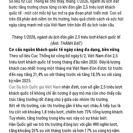
Số liệu từ Cục Thống kê cho thấy, tháng 1/2026, ngành du lịch đạt
bước tăng trưởng chưa từng có khi đón gần 2,5 triệu lượt khách
quốc tế - một cột mốc kỷ lục mở ra giai đoạn phát triển mới. Con số
trên đã phản ánh niềm tin thị trường, hiệu quả chính sách và sức hút
ngày càng mạnh mẽ của Việt Nam trên bản đồ du lịch toàn cầu.
Tháng 1/2026, ngành du lịch đón gần 2,5 triệu lượt khách quốc tế.
(Ảnh: THÀNH ĐẠT)
Cơ cấu nguồn khách quốc tế ngày càng đa dạng, bền vững
Theo số liệu Cục Thống kê công bố ngày 6/2, Việt Nam đón 2,5
triệu lượt khách quốc tế trong tháng đầu năm 2026. Đây là lượng
khách cao nhất trong một tháng mà Việt Nam đón được từ trước
đến nay, tăng 21,4% so với tháng trước và tăng 18,5% so với cùng
kỳ năm 2025.
Cục Du lịch Quốc gia Việt Nam
nhận định, con số gần 2,5 triệu lượt
khách quốc tế không chỉ ấn tượng ở quy mô mà còn cho thấy cấu
trúc tăng trưởng rất đáng chú ý giữa các nhóm thị trường.
Xét về thị trường, các thị trường gần ở khu vực châu Á tiếp tục là
trụ cột với khoảng 1,8 triệu lượt, chiếm hơn 73% tổng lượng khách.
Tuy nhiên, tăng trưởng trong khu vực này có sự khác biệt.
Hàn Quốc giữ vai trò thị trường động lực với gần 490 nghìn lượt,
tăng khoảng 26% so với tháng trước và hơn 17% so cùng kỳ năm