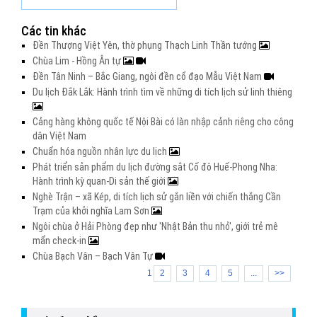
Các tin khác
Đền Thượng Việt Yên, thờ phụng Thạch Linh Thần tướng
Chùa Lim - Hồng Ân tự
Đền Tân Ninh – Bắc Giang, ngôi đền cổ đạo Mẫu Việt Nam
Du lịch Đắk Lắk: Hành trình tìm về những di tích lịch sử linh thiêng
Cảng hàng không quốc tế Nội Bài có làn nhập cảnh riêng cho công
dân Việt Nam
Chuẩn hóa nguồn nhân lực du lịch
Phát triển sản phẩm du lịch đường sắt Cố đô Huế-Phong Nha:
Hành trình kỳ quan-Di sản thế giới
Nghè Trận – xã Kép, di tích lịch sử gắn liền với chiến thắng Cần
Trạm của khởi nghĩa Lam Sơn
Ngôi chùa ở Hải Phòng đẹp như 'Nhật Bản thu nhỏ', giới trẻ mê
mẩn check-in
Chùa Bạch Vân – Bạch Vân Tự
1
2
3
4
5
...
>>