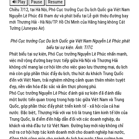
Chiều 7/12, tại Hà Nội, Phó Cục trưởng Cục Du lịch Quốc gia Việt Nam
Nguyễn Lê Phúc đã tham dự và phát biểu tại Lễ giới thiệu đường bay
mới Thượng Hải - Hà Nội/TP. Hồ Chí Minh của Hãng hàng không Cát
Tường (Juneyao Air).
Phó Cục trưởng Cục Du lịch Quốc gia Việt Nam Nguyễn Lê Phúc phát
biểu tại sự kiện. Ảnh: TITC
Phát biểu tại sự kiện, Phó Cục trưởng Nguyễn Lê Phúc nhấn mạnh,
việc mở rộng đường bay trực tiếp giữa Hà Nội và Thượng Hải
không chỉ mang lại cơ hội lớn cho việc giao lưu thương mại, du lịch
mà còn góp phần thúc đẩy du lịch, thu hút du khách Trung Quốc
đến với Việt Nam, trải nghiệm những cảnh quan thiên nhiên tuyệt
đẹp, nền văn hóa đặc sắc và ẩm thực phong phú.
Phó Cục trưởng Nguyễn Lê Phúc đánh giá sự kiện đã đánh dấu
một bước tiến quan trọng trong hợp tác giữa Việt Nam và Trung
Quốc, góp phần thúc đẩy phát triển kinh tế - xã hội của cả hai
nước. Đặc biệt, Thượng Hải với vai trò là trung tâm kinh tế lớn của
Trung Quốc, là điểm đến hấp dẫn đối với các doanh nghiệp, du
khách và nhà đầu tư từ Việt Nam. Đường bay mới này không chỉ
mở ra cơ hội hợp tác kinh doanh mới cho doanh nghiệp hai nước,
đồng thời cũng giúp cho ngành du lịch hai nước tăng cường hợp