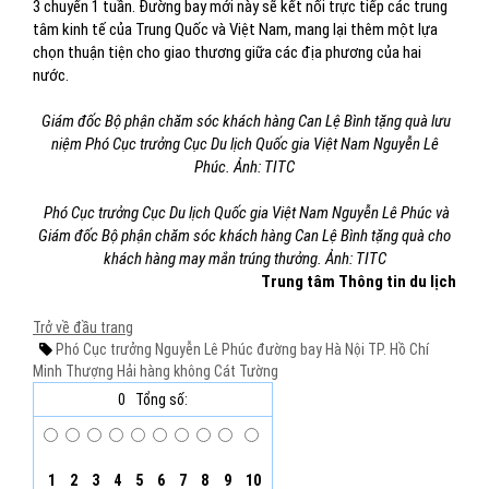
3 chuyến 1 tuần. Đường bay mới này sẽ kết nối trực tiếp các trung
tâm kinh tế của Trung Quốc và Việt Nam, mang lại thêm một lựa
chọn thuận tiện cho giao thương giữa các địa phương của hai
nước.
Giám đốc Bộ phận chăm sóc khách hàng Can Lệ Bình tặng quà lưu
niệm Phó Cục trưởng Cục Du lịch Quốc gia Việt Nam Nguyễn Lê
Phúc. Ảnh: TITC
Phó Cục trưởng Cục Du lịch Quốc gia Việt Nam Nguyễn Lê Phúc và
Giám đốc Bộ phận chăm sóc khách hàng Can Lệ Bình tặng quà cho
khách hàng may mắn trúng thưởng. Ảnh: TITC
Trung tâm Thông tin du lịch
Trở về đầu trang
Phó Cục trưởng
Nguyễn Lê Phúc
đường bay
Hà Nội
TP. Hồ Chí
Minh
Thượng Hải
hàng không
Cát Tường
0
Tổng số:
1
2
3
4
5
6
7
8
9
10