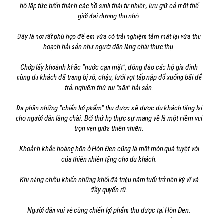
hô lập tức biến thành các hồ sinh thái tự nhiên, lưu giữ cả một thế
giới đại dương thu nhỏ.
Đây là nơi rất phù hợp để em vừa có trải nghiệm tắm mát lại vừa thu
hoạch hải sản như người dân làng chài thực thụ.
Chớp lấy khoảnh khắc "nước cạn mặt", đông đảo các hộ gia đình
cùng du khách đã trang bị xô, chậu, lưới vợt tấp nập đổ xuống bãi để
trải nghiệm thú vui "săn" hải sản.
Đa phần những "chiến lợi phẩm" thu được sẽ được du khách tặng lại
cho người dân làng chài. Bởi thứ họ thực sự mang về là một niềm vui
trọn vẹn giữa thiên nhiên.
Khoảnh khắc hoàng hôn ở Hòn Đen cũng là một món quà tuyệt vời
của thiên nhiên tặng cho du khách.
Khi nắng chiều khiến những khối đá triệu năm tuổi trở nên kỳ vĩ và
đầy quyến rũ.
Người dân vui vẻ cùng chiến lợi phẩm thu được tại Hòn Đen.