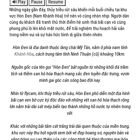
Những ngày gần đây, thủy triều rút sâu khiến mỗi buổi chiều tại khu
vực Hòn Đen (Nam Khánh Hòa) trở nên vô cùng nhộn nhịp. Người dân
cùng du khách đã tranh thủ thời điểm hệ sinh thái bãi cạn vô cùng
phong phú lộ lên khỏi mặt nước, để trải nghiệm thu hoạch hải sản
trong niềm vui và sự háo hức bình dị giữa thiên nhiên.
Hòn Đen là địa danh thuộc làng chài Mỹ Tân, nằm ở phía nam tỉnh
Khánh Hòa
, cách trung tâm tỉnh Ninh Thuận (cũ) khoảng 10km.
Nguồn gốc của tên gọi "Hòn Đen" bắt nguồn từ những khối đá trầm
tích và thềm san hô hóa thạch mang sắc đen tuyền đặc trưng, vươn
mình gai góc cản sóng bao đời nay.
Nhìn từ flycam, khi thủy triều rút sâu, Hòn Đen phô diễn một địa hình
bãi cạn ven bờ cực kỳ độc đáo với những vệt san hô hóa thạch rộng
lớn nằm trải dài sát mép biển tạo thành những hồ nước tự nhiên trong
vắt.
Khác với những bãi tắm cát trắng trải dài quen thuộc của miền trung,
khu vực này thu hút người xem bởi vẻ đẹp hoang sơ, nguyên bản và
vắng bóng sự can thiệp của các công trình bê tông thương mại hóa.