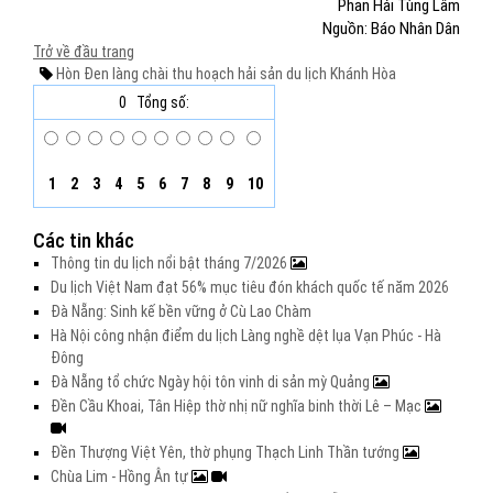
Phan Hải Tùng Lâm
Nguồn: Báo Nhân Dân
Trở về đầu trang
Hòn Đen
làng chài
thu hoạch hải sản
du lịch
Khánh Hòa
0
Tổng số:
1
2
3
4
5
6
7
8
9
10
Các tin khác
Thông tin du lịch nổi bật tháng 7/2026
Du lịch Việt Nam đạt 56% mục tiêu đón khách quốc tế năm 2026
Đà Nẵng: Sinh kế bền vững ở Cù Lao Chàm
Hà Nội công nhận điểm du lịch Làng nghề dệt lụa Vạn Phúc - Hà
Đông
Đà Nẵng tổ chức Ngày hội tôn vinh di sản mỳ Quảng
Đền Cầu Khoai, Tân Hiệp thờ nhị nữ nghĩa binh thời Lê – Mạc
Đền Thượng Việt Yên, thờ phụng Thạch Linh Thần tướng
Chùa Lim - Hồng Ân tự