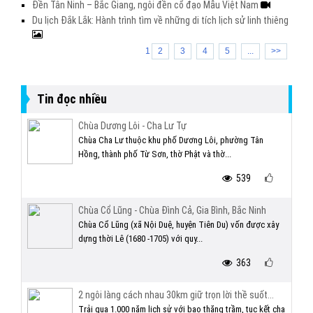
Đền Tân Ninh – Bắc Giang, ngôi đền cổ đạo Mẫu Việt Nam
Du lịch Đắk Lắk: Hành trình tìm về những di tích lịch sử linh thiêng
1
2
3
4
5
...
>>
Tin đọc nhiều
Chùa Dương Lôi - Cha Lư Tự
Chùa Cha Lư thuộc khu phố Dương Lôi, phường Tân
Hồng, thành phố Từ Sơn, thờ Phật và thờ...
539
Chùa Cổ Lũng - Chùa Đình Cả, Gia Bình, Bắc Ninh
Chùa Cổ Lũng (xã Nội Duệ, huyện Tiên Du) vốn được xây
dựng thời Lê (1680 -1705) với quy...
363
2 ngôi làng cách nhau 30km giữ trọn lời thề suốt...
Trải qua 1.000 năm lịch sử với bao thăng trầm, tục kết chạ