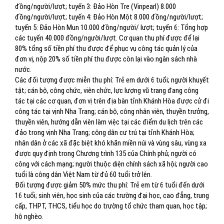
đồng/người/lượt; tuyến 3: Đảo Hòn Tre (Vinpearl) 8.000
đồng/người/lượt; tuyến 4: Đảo Hòn Một 8.000 đồng/người/lượt;
tuyến 5: Đảo Hòn Mun 10.000 đồng/người/ lượt; tuyến 6: Tổng hợp
các tuyến 40.000 đồng/người/lượt. Cơ quan thu phí được để lại
80% tổng số tiền phí thu được để phục vụ công tác quản lý của
đơn vị, nộp 20% số tiền phí thu được còn lại vào ngân sách nhà
nước.
Các đối tượng được miễn thu phí: Trẻ em dưới 6 tuổi; người khuyết
tật; cán bộ, công chức, viên chức, lực lượng vũ trang đang công
tác tại các cơ quan, đơn vị trên địa bàn tỉnh Khánh Hòa được cử đi
công tác tại vịnh Nha Trang; cán bộ, công nhân viên, thuyền trưởng,
thuyền viên, hướng dẫn viên làm việc tại các điểm du lịch trên các
đảo trong vịnh Nha Trang; công dân cư trú tại tỉnh Khánh Hòa;
nhân dân ở các xã đặc biệt khó khăn miền núi và vùng sâu, vùng xa
được quy định trong Chương trình 135 của Chính phủ; người có
công với cách mạng; người thuộc diện chính sách xã hội; người cao
tuổi là công dân Việt Nam từ đủ 60 tuổi trở lên.
Đối tượng được giảm 50% mức thu phí: Trẻ em từ 6 tuổi đến dưới
16 tuổi; sinh viên, học sinh của các trường đại học, cao đẳng, trung
cấp, THPT, THCS, tiểu học do trường tổ chức tham quan, học tập;
hộ nghèo.