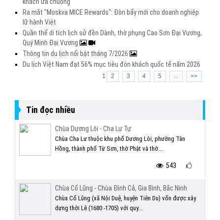
khách ưa chuộng
Ra mắt "Moskva MICE Rewards": Đòn bẩy mới cho doanh nghiệp
lữ hành Việt
Quần thể di tích lịch sử đền Dành, thờ phụng Cao Sơn Đại Vương,
Quý Minh Đại Vương
Thông tin du lịch nổi bật tháng 7/2026
Du lịch Việt Nam đạt 56% mục tiêu đón khách quốc tế năm 2026
1
2
3
4
5
...
>>
Tin đọc nhiều
Chùa Dương Lôi - Cha Lư Tự
Chùa Cha Lư thuộc khu phố Dương Lôi, phường Tân
Hồng, thành phố Từ Sơn, thờ Phật và thờ...
543
Chùa Cổ Lũng - Chùa Đình Cả, Gia Bình, Bắc Ninh
Chùa Cổ Lũng (xã Nội Duệ, huyện Tiên Du) vốn được xây
dựng thời Lê (1680 -1705) với quy...