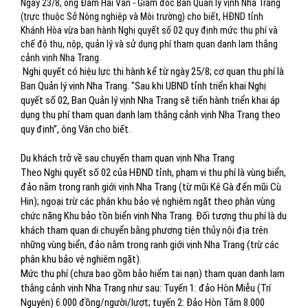
Ngày 23/8, ông Đàm Hải Vân - Giám đốc Ban Quản lý vịnh Nha Trang
(trực thuộc Sở Nông nghiệp và Môi trường) cho biết, HĐND tỉnh
Khánh Hòa vừa ban hành Nghị quyết số 02 quy định mức thu phí và
chế độ thu, nộp, quản lý và sử dụng phí tham quan danh lam thắng
cảnh vịnh Nha Trang.
Nghị quyết có hiệu lực thi hành kể từ ngày 25/8; cơ quan thu phí là
Ban Quản lý vịnh Nha Trang. "Sau khi UBND tỉnh triển khai Nghị
quyết số 02, Ban Quản lý vịnh Nha Trang sẽ tiến hành triển khai áp
dụng thu phí tham quan danh lam thắng cảnh vịnh Nha Trang theo
quy định”, ông Vân cho biết.
Du khách trở về sau chuyến tham quan vịnh Nha Trang
Theo Nghị quyết số 02 của HĐND tỉnh, phạm vi thu phí là vùng biển,
đảo nằm trong ranh giới vịnh Nha Trang (từ mũi Kê Gà đến mũi Cù
Hin); ngoại trừ các phân khu bảo vệ nghiêm ngặt theo phân vùng
chức năng Khu bảo tồn biển vịnh Nha Trang. Đối tượng thu phí là du
khách tham quan di chuyển bằng phương tiện thủy nội địa trên
những vùng biển, đảo nằm trong ranh giới vịnh Nha Trang (trừ các
phân khu bảo vệ nghiêm ngặt).
Mức thu phí (chưa bao gồm bảo hiểm tai nạn) tham quan danh lam
thắng cảnh vịnh Nha Trang như sau: Tuyến 1: đảo Hòn Miễu (Trí
Nguyên) 6.000 đồng/người/lượt; tuyến 2: Đảo Hòn Tằm 8.000