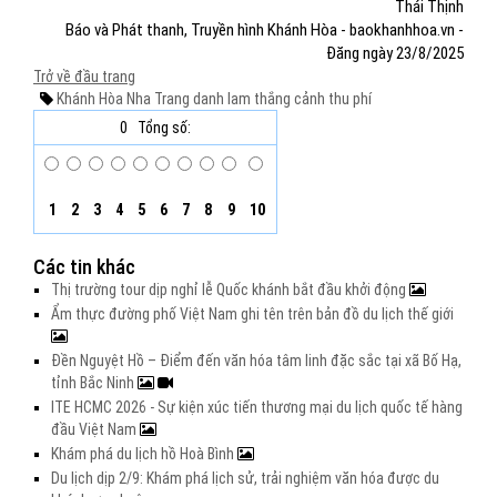
Thái Thịnh
Báo và Phát thanh, Truyền hình Khánh Hòa - baokhanhhoa.vn -
Đăng ngày 23/8/2025
Trở về đầu trang
Khánh Hòa
Nha Trang
danh lam thắng cảnh
thu phí
0
Tổng số:
1
2
3
4
5
6
7
8
9
10
Các tin khác
Thị trường tour dịp nghỉ lễ Quốc khánh bắt đầu khởi động
Ẩm thực đường phố Việt Nam ghi tên trên bản đồ du lịch thế giới
Đền Nguyệt Hồ – Điểm đến văn hóa tâm linh đặc sắc tại xã Bố Hạ,
tỉnh Bắc Ninh
ITE HCMC 2026 - Sự kiện xúc tiến thương mại du lịch quốc tế hàng
đầu Việt Nam
Khám phá du lịch hồ Hoà Bình
Du lịch dịp 2/9: Khám phá lịch sử, trải nghiệm văn hóa được du