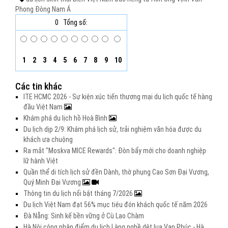
Phong
Đông Nam Á
0
Tổng số:
1
2
3
4
5
6
7
8
9
10
Các tin khác
ITE HCMC 2026 - Sự kiện xúc tiến thương mại du lịch quốc tế hàng
đầu Việt Nam
Khám phá du lịch hồ Hoà Bình
Du lịch dịp 2/9: Khám phá lịch sử, trải nghiệm văn hóa được du
khách ưa chuộng
Ra mắt "Moskva MICE Rewards": Đòn bẩy mới cho doanh nghiệp
lữ hành Việt
Quần thể di tích lịch sử đền Dành, thờ phụng Cao Sơn Đại Vương,
Quý Minh Đại Vương
Thông tin du lịch nổi bật tháng 7/2026
Du lịch Việt Nam đạt 56% mục tiêu đón khách quốc tế năm 2026
Đà Nẵng: Sinh kế bền vững ở Cù Lao Chàm
Hà Nội công nhận điểm du lịch Làng nghề dệt lụa Vạn Phúc - Hà