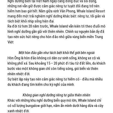
Nghỉ dưỡng biển tại Việt Nam ngày càng đông đúc và sôi động,
những nơi vẫn giữ được cảm giác riêng tư tuyệt đối đang trở nên
hiếm hơn bao giờ hết. Nằm giữa vịnh Vân Phong, Whale Island Resort
mang đến một trải nghiệm nghỉ dưỡng khác biệt: riêng tư, tối giản và
tách biệt khỏi nhịp sống hiện đại.
Ra đời từ hơn 20 năm trước, Whale Island vẫn kiên trì theo đuổi mô
hình nghỉ dưỡng gần gũi với thiên nhiên. Chính sự nguyên bản ấy đã
tạo nên sức hút riêng cho hòn đảo nhỏ giữa vùng biển miền Trung
Việt
Một hòn đảo gần như tách biệt khỏi thế giới bên ngoài
Hòn Ông là hòn đảo không có dân cư sinh sống, không xe cộ và
không phố xá. Sau khoảng 15 – 20 phút đi tàu từ đất liền, du khách
bước vào một không gian chỉ còn tiếng sóng, gió biển và thiên
nhiên nhiệt đới.
Sự biệt lập này tạo nên cảm giác riêng tư hiếm có - điều mà nhiều
du khách đang tìm kiếm cho kỳ nghỉ của mình.
Không gian nghỉ dưỡng riêng tư giữa thiên nhiên
Khác với những khu nghỉ dưỡng biển quy mô lớn, Whale Island chỉ
có số lượng bungalow giới hạn, nằm ẩn mình dưới hàng dừa và cây
xanh nhiệt đới.