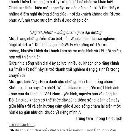
khách khiến trải nghiệm ở đây trở nên rất cá nhân và khác biệt.
Chính sự thân thiện mộc mạc ấy tạo nên cảm giác khó tìm thấy ở
những điểm nghỉ dưỡng đông đúc - nơi du khách không chỉ “được
phục vụ”, mà thực sự cảm thấy được chào đón.
“Digital Detox” – sống chậm giữa đại dương
Một trong những điểm đặc biệt của Whale Island là trải nghiệm
“digital detox”. Khu nghỉ hạn chế Wi-Fi và không có TV trong
phòng, khuyến khích du khách tạm rời xa màn hình và kết nối nhiều
hơn với thiên nhiên.
Giữa nhịp sống hiện đại đầy áp lực, nhiều du khách cho rằng chính
sự “mất kết nối” này lại trở thành trải nghiệm đáng giá nhất trong
chuyến đi.
Một góc biển Việt Nam dành cho những hành trình sống chậm
Không xa hoa hay náo nhiệt, Whale Island mang đến một hình ảnh
khác của du lịch biển Việt Nam - yên bình, nguyên bản và riêng tư.
Đó là nơi du khách có thể thức dậy cùng tiếng sóng, dành cả ngày
giữa biển trời và tận hưởng cảm giác được sống chậm lại trên một
hòn đảo gần như chỉ thuộc về riêng mình./.
Trung tâm Thông tin du lịch
Trở về đầu trang
du lịch sinh thái
biển
Việt Nam
đảo riêng tư
Hòn Ông
Vịnh Vân