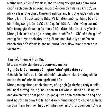
Những buổi chiều ở Whale Island thường trôi qua rất chậm: một
cuốn sách bên chiếc võng, muối biển còn trên da sau khi bơi, và
phía xa là những chiếc thuyền đánh cá lặng lẽ trở về giữa vịnh Vân
Phong khi mặt trời xuống thấp. Và khi đêm xuống, những bữa tối
bên tiếng sóng luôn là điều khó quên nhất. Ánh đèn vàng dịu, mùi
biển trong gió và cảm giác như cả hòn đảo chỉ còn lại sự yên tĩnh.
Không lịch trình dày đặc. Không âm thanh ồn ào. Chỉ có biển, gió và
cảm giác được tách khỏi thế giới tấp nập. Đó là lý do nhiều du
khách nhớ đến Whale Island như một “eco slow island retreat in
Vietnam”.
Tìm hiểu thêm về Hòn Ông:
https://whaleislandresort.com/experience
Sự hiếu khách mang cảm giác “nhà” giữa đảo xa
Điều khiến nhiều du khách nhớ nhất về Whale Island không chỉ là
cảnh biển, mà còn là con người nơi đây.
Không mang phong cách phục vụ công nghiệp thường thấy ở nhiều
khu nghỉ dưỡng lớn, đội ngũ nhân sự tại Whale Island đều là người
dân địa phương chất phác. Họ gần gũi và chân thành như đang đón
một người bạn quay trở lại hòn đảo. Những cuộc trò chuyện giản dị,
sự quan tâm tự nhiên hay cách nhân viên nhớ thói quen của từng vị