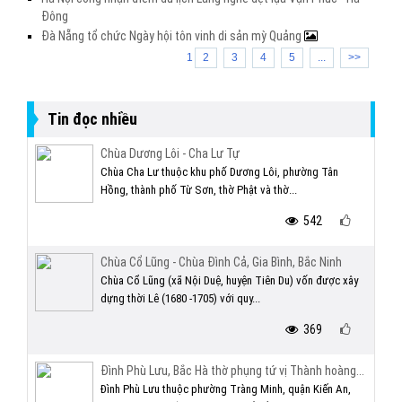
Đông
Đà Nẵng tổ chức Ngày hội tôn vinh di sản mỳ Quảng
1
2
3
4
5
...
>>
Tin đọc nhiều
Chùa Dương Lôi - Cha Lư Tự
Chùa Cha Lư thuộc khu phố Dương Lôi, phường Tân
Hồng, thành phố Từ Sơn, thờ Phật và thờ...
542
Chùa Cổ Lũng - Chùa Đình Cả, Gia Bình, Bắc Ninh
Chùa Cổ Lũng (xã Nội Duệ, huyện Tiên Du) vốn được xây
dựng thời Lê (1680 -1705) với quy...
369
Đình Phù Lưu, Bắc Hà thờ phụng tứ vị Thành hoàng...
Đình Phù Lưu thuộc phường Tràng Minh, quận Kiến An,