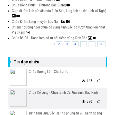
Chùa Hồng Phúc – Phường Bắc Giang
Cụm di tích lịch sử văn hóa Tiên Sơn, lung linh huyền tích xứ Nghệ
Chùa Khám Lạng - huyện Lục Nam
Chiêm ngưỡng ngôi chùa cổ vùng Kinh Bắc có vườn tháp lớn nhất
Việt Nam
Chùa Bổ Đà - Danh lam cổ tự nổi tiếng vùng Kinh Bắc
1
2
3
4
5
...
>>
Tin đọc nhiều
Chùa Dương Lôi - Cha Lư Tự
542
Chùa Cổ Lũng - Chùa Đình Cả, Gia Bình, Bắc Ninh
370
Đình Phù Lưu, Bắc Hà thờ phụng tứ vị Thành hoàng