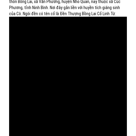
thôn Bồng Lai, xã Văn Phương, huyện Nho Quan, nay thuộc xã Cúc
Phương, tỉnh Ninh Bình. Nơi đây gắn liền với huyền tích giáng sinh
của Cô. Ngôi đền có tên cổ là Đền Thượng Bồng Lai Cổ Linh Từ.