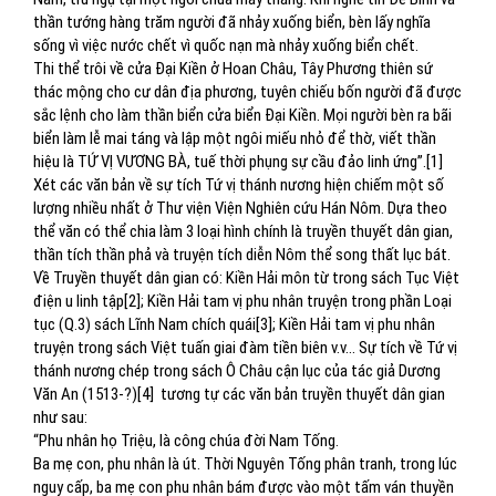
thần tướng hàng trăm người đã nhảy xuống biển, bèn lấy nghĩa
sống vì việc nước chết vì quốc nạn mà nhảy xuống biển chết.
Thi thể trôi về cửa Đại Kiền ở Hoan Châu, Tây Phương thiên sứ
thác mộng cho cư dân địa phương, tuyên chiếu bốn người đã được
sắc lệnh cho làm thần biển cửa biển Đại Kiền. Mọi người bèn ra bãi
biển làm lễ mai táng và lập một ngôi miếu nhỏ để thờ, viết thần
hiệu là TỨ VỊ VƯƠNG BÀ, tuế thời phụng sự cầu đảo linh ứng”.[1]
Xét các văn bản về sự tích Tứ vị thánh nương hiện chiếm một số
lượng nhiều nhất ở Thư viện Viện Nghiên cứu Hán Nôm. Dựa theo
thể văn có thể chia làm 3 loại hình chính là truyền thuyết dân gian,
thần tích thần phả và truyện tích diễn Nôm thể song thất lục bát.
Về Truyền thuyết dân gian có: Kiền Hải môn từ trong sách Tục Việt
điện u linh tập[2]; Kiền Hải tam vị phu nhân truyện trong phần Loại
tục (Q.3) sách Lĩnh Nam chích quái[3]; Kiền Hải tam vị phu nhân
truyện trong sách Việt tuấn giai đàm tiền biên v.v… Sự tích về Tứ vị
thánh nương chép trong sách Ô Châu cận lục của tác giả Dương
Văn An (1513-?)[4] tương tự các văn bản truyền thuyết dân gian
như sau:
“Phu nhân họ Triệu, là công chúa đời Nam Tống.
Ba mẹ con, phu nhân là út. Thời Nguyên Tống phân tranh, trong lúc
nguy cấp, ba mẹ con phu nhân bám được vào một tấm ván thuyền