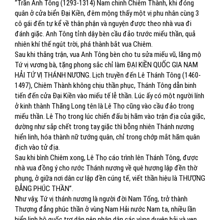
“Trần Anh Tông (1293-1314) Nam chinh Chiêm Thành, khi đóng
quân ở cửa biển Đại Kiền, đêm mộng thấy một vị phu nhân cùng 3
cô gái đến tự kể về thân phận và nguyện được theo nhà vua đi
đánh giặc. Anh Tông tỉnh dậy bèn cầu đảo trước miếu thần, quả
nhiên khí thế ngút trời, phá thành bắt vua Chiêm.
Sau khi thắng trận, vua Anh Tông bèn cho tu sửa miếu vũ, lăng mộ
Tứ vị vương bà, tặng phong sắc chỉ làm ĐẠI KIỀN QUỐC GIA NAM
HẢI TỨ VỊ THÁNH NƯƠNG. Lịch truyền đến Lê Thánh Tông (1460-
1497), Chiêm Thành không chịu thần phục, Thánh Tông dẫn binh
tiến đến cửa Đại Kiền vào miếu tế lễ thần. Lúc ấy có một người lính
ở kinh thành Thăng Long tên là Lê Thọ cũng vào cầu đảo trong
miếu thần. Lê Thọ trong lúc chiến đấu bị hãm vào trận địa của giặc,
dường như sắp chết trong tay giặc thì bỗng nhiên Thánh nương
hiển linh, hóa thành nữ tướng quân, chỉ trong chớp mắt hãm quân
địch vào tử địa.
Sau khi bình Chiêm xong, Lê Thọ cáo trình lên Thánh Tông, được
nhà vua đồng ý cho rước Thánh nương về quê hương lập đền thờ
phụng, ở giữa nơi dân cư lập đền cúng tế, viết thần hiệu là THƯỢNG
ĐẲNG PHÚC THẦN”.
Như vậy, Tứ vị thánh nương là người đời Nam Tống, trở thành
Thượng đẳng phúc thần ở vùng Nam Hải nước Nam ta, nhiều lần
hiển linh hộ quốc trợ dân nên nhân dân các vùng duyên hải và ven