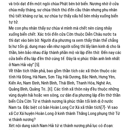
và trôi dạt đến một ngôi chùa Phật bên bờ biển. Nương nhờ ở cửa
chùa mấy tháng, sư chùa thích thú đến cầu thân nhưng phu nhân
thủ tiết kháng cự lại, sư chùa tự thấy xấu hổ bèn nhảy xuống biển
tự tử.
Mẹ con phu nhân thấy sư chùa vì mình mà chết nên cùng nhảy
xuống biển chết. Xác trôi đến cửa Cờn thuộc Diễn Châu nước ta
thì dạt vào bên bờ. Người địa phương ra xem thấy thân thể chẳng
bị hư tổn gì, dung mạo vẫn như người sống thì lấy làm kinh dị cho là
thần, bèn bảo nhau đắp thành phần mộ và lập đền thờ. Đến nay các
cửa biển đều lập đền thờ cúng tế. Đây là vị phúc thần anh linh nhất
ở Nam Hải vậy” [5].
Về thần tích thần phả, bao gồm thần tích các xã thôn thuộc các
tỉnh Hà Đông, Hà Nam, Sơn Tây, Hải Dương, Bắc Ninh, Hưng Yên,
Kiến An, Nam Định, Ninh Bình, Thái Bình, Thanh Hóa, Nghệ An,
Quảng Bình, Quảng Trị…[6]. Các tỉnh xã thôn này đều thuộc những
vùng duyên hải hoặc ven sông, cư dân địa phương lập đền thờ thần
biển Cửa Cờn Tứ vị thánh nương là phúc thần tối linh dị ở nước
Nam ta. Đặc biệt có bản Hoàn Long Cơ Xá xã thần tích[7]- Vì sao
xã Cơ Xá huyện Hoàn Long ở kinh thành Thăng Long phụng thờ Tứ
vị thánh nương?
Xét nội dung sách Nam Hải tứ vị thánh nương phả lục có đoạn: