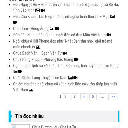
Đền Nguyệt Hồ – Điểm đến văn hóa tâm linh đặc sắc tại xã Bố Hạ,
tỉnh Bắc Ninh
Đền Cầu Khoai, Tân Hiệp thờ nhị nữ nghĩa binh thời Lê – Mạc
Chùa Lim - Hồng Ân tự
Đền Tân Ninh – Bắc Giang, ngôi đền cổ đạo Mẫu Việt Nam
Ngôi chùa ở Hải Phòng đẹp như 'Nhật Bản thu nhỏ', giới trẻ mê
mẩn check-in
Chùa Bạch Vân – Bạch Vân Tự
Chùa Hồng Phúc – Phường Bắc Giang
Cụm di tích lịch sử văn hóa Tiên Sơn, lung linh huyền tích xứ Nghệ
Chùa Khám Lạng - huyện Lục Nam
Chiêm ngưỡng ngôi chùa cổ vùng Kinh Bắc có vườn tháp lớn nhất
Việt Nam
1
2
3
4
5
...
>>
Tin đọc nhiều
Chùa Dương Lôi - Cha Lư Tự