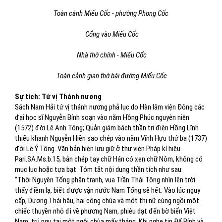
Toàn cảnh Miếu Cốc - phường Phong Cốc
Cổng vào Miếu Cốc
Nhà thờ chính - Miếu Cốc
Toàn cảnh gian thờ bái đường Miếu Cốc
Sự tích: Tứ vị Thánh nương
Sách Nam Hải tứ vị thánh nương phả lục do Hàn lâm viện Đông các
đại học sĩ Nguyễn Bính soạn vào năm Hồng Phúc nguyên niên
(1572) đời Lê Anh Tông; Quản giám bách thần tri điện Hồng Lĩnh
thiếu khanh Nguyễn Hiền sao chép vào năm Vĩnh Hựu thứ ba (1737)
đời Lê Ý Tông. Văn bản hiện lưu giữ ở thư viện Pháp kí hiệu
Pari.SA.Ms.b.15, bản chép tay chữ Hán có xen chữ Nôm, không có
mục lục hoặc tựa bạt. Tóm tắt nội dung thần tích như sau:
“Thời Nguyên Tống phân tranh, vua Trần Thái Tông nhìn lên trời
thấy điềm lạ, biết được vận nước Nam Tống sẽ hết. Vào lúc nguy
cấp, Dương Thái hậu, hai công chúa và một thị nữ cùng ngồi một
chiếc thuyền nhỏ đi về phương Nam, phiêu dạt đến bờ biển Việt
Nam, trú ngụ tại một ngôi chùa mấy tháng. Khi nghe tin Đế Bính và