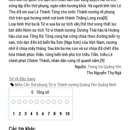
sông lập đền thờ phụng, ngàn năm hương khói. Và người lính tên Lê
Thọ đã xin vua Lê Thánh Tông cho rước Thánh nương về phụng
thờ trên quê hương mình nơi kinh thành Thăng Long xưa[8].
Loại hình thứ ba là Tứ vị vua bà sự tích văn,thể thơ song thất lục
bát diễn Nôm sự tích Tứ vị thánh nương: Dương Thái hậu là Hoàng
hậu của vua Tống Độ Tông cùng hai công chúa theo đường biển tỵ
nạn, trôi dạt đến bờ biển Na Sơn (Nga Sơn) của Việt Nam, nương
nhờ ở chùa mấy tháng. Sau khi ba mẹ con và sư chùa đã chết đều
hóa thành phúc thần, từng hiển linh phù trợ triều Trần, triều Lê
chinh phạt Chiêm Thành, nhân dân cúng tế quanh năm.[9]
Nguồn:
Trang tin Quảng Yên
Ths Nguyễn Thy Ngà
Trở về đầu trang
Miếu Cốc
thờ phụng
Tứ vị Thánh nương
Quảng Yên
Quảng Ninh
0
Tổng số:
1
2
3
4
5
6
7
8
9
10
Các tin khác