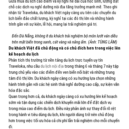
Giữa mùa du lịch cao điểm và kỳ nghỉ hè dài của học sinh, lượng đặt
chỗ các dịch vụ nghỉ dưỡng nội địa tăng trưởng mạnh mẽ. Theo ghi
nhận từ Traveloka, du khách Việt ngày càng ưu tiên các chuyến du
lịch biển đảo chất lượng, kỳ nghỉ tại các đô thị lớn và những hành
trình gắn với sự kiện, lễ hội, mang lại trải nghiệm giá trị.
Đến Đà Nẵng, không ít du khách trải nghiệm bộ môn lướt ván diều
trên mặt biển trong xanh, cát vàng và nắng ấm. (Ảnh: TÙNG LÂM)
Du khách Việt đã chủ động và có chủ đích hơn trong việc lên
kế hoạch du lịch
Phân tích thị trường từ nền tảng du lịch trực tuyến uy tín
Traveloka, nhu cầu
du lịch nội địa
trong tháng 6 và tháng 7 này tập
trung chủ yếu vào các điểm đến ven biển nổi bật và những trung
tâm đô thị lớn. Du khách ngày càng có xu hướng lựa chọn những
hành trình gắn với các hệ sinh thái nghỉ dưỡng cao cấp, sự kiện văn
hóa đặc sắc.
Quan trọng hơn cả, du khách ngày càng có xu hướng lên kế hoạch
sớm và tận dụng các chiến dịch khuyến mãi lớn để đặt dịch vụ
trong mùa cao điểm du lịch. Điều này phản ánh sự thay đổi rõ rệt
trong hành vi tiêu dùng du lịch, khi người dùng trở nên chủ động
hơn trong việc tối ưu hóa cả chi phí lẫn trải nghiệm cho mỗi chuyến
đi.