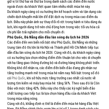
giữ vị trí thứ hai và thứ ba trong danh sách các điểm đến nước
ngoài được du khách Việt quan tâm nhiều nhất mùa hè này.
Du khách ngày càng có xu hướng lên kế hoạch sớm và tận dụng các
chiến dịch khuyến mãi lớn để đặt dịch vụ trong mùa cao điểm du
lịch. Điều này phản ánh sự thay đổi rõ rệt trong hành vi tiêu dùng du
lịch, khi người dùng trở nên chủ động hơn trong việc tối ưu hóa cả
chi phí lẫn trải nghiệm cho mỗi chuyến đi.
Phú Quốc, Đà Nẵng dẫn đầu làn sóng du lịch hè 2026
Các điểm đến ven biển nổi bật như Phú Quốc, Đà Nẵng và những
trung tâm đô thị lớn là Hà Nội và Thành phố Hồ Chí Minh tiếp tục
dẫn đầu làn sóng du lịch hè 2026. Cùng với đó, du khách ngày càng
có xu hướng lựa chọn những điểm đến thuận lợi cho việc di chuyển
với hạ tầng giao thông đường bộ và đường hàng không phát triển.
Không khó để nhận ra, các điểm đến biển đảo đang ghi nhận sự
tăng trưởng mạnh mẽ trong mùa hè năm nay. Nổi bật trong số đó
có
Phú Quốc
, khi sở hữu mức tăng trưởng cao nhất cả nước về
lượng tìm kiếm vé máy bay mùa hè: tăng 56%. Theo sau đó là Côn
Đảo với mức tăng 42%. Điều này cho thấy các kỳ nghỉ biển đảo
chất lượng cao tiếp tục là lựa chọn hàng đầu của du khách Việt
trong mùa nắng nóng.
Cùng với đó, khẳng định vị thế là điểm đến mùa hè hàng đầu Việt
Nam, Đà Nẵng chính thức vươn lên vị trí số 1 trong danh sách các