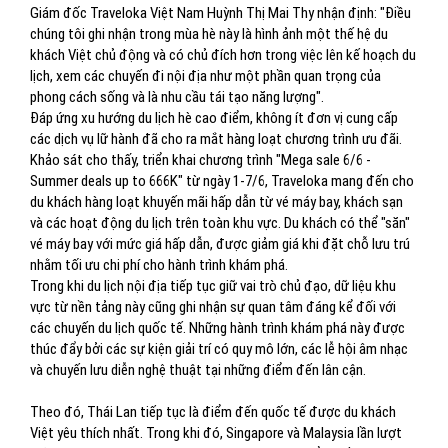
Giám đốc Traveloka Việt Nam Huỳnh Thị Mai Thy nhận định: "Điều
chúng tôi ghi nhận trong mùa hè này là hình ảnh một thế hệ du
khách Việt chủ động và có chủ đích hơn trong việc lên kế hoạch du
lịch, xem các chuyến đi nội địa như một phần quan trọng của
phong cách sống và là nhu cầu tái tạo năng lượng".
Đáp ứng xu hướng du lịch hè cao điểm, không ít đơn vị cung cấp
các dịch vụ lữ hành đã cho ra mắt hàng loạt chương trình ưu đãi.
Khảo sát cho thấy, triển khai chương trình "Mega sale 6/6 -
Summer deals up to 666K" từ ngày 1-7/6, Traveloka mang đến cho
du khách hàng loạt khuyến mãi hấp dẫn từ vé máy bay, khách sạn
và các hoạt động du lịch trên toàn khu vực. Du khách có thể "săn"
vé máy bay với mức giá hấp dẫn, được giảm giá khi đặt chỗ lưu trú
nhằm tối ưu chi phí cho hành trình khám phá.
Trong khi du lịch nội địa tiếp tục giữ vai trò chủ đạo, dữ liệu khu
vực từ nền tảng này cũng ghi nhận sự quan tâm đáng kể đối với
các chuyến du lịch quốc tế. Những hành trình khám phá này được
thúc đẩy bởi các sự kiện giải trí có quy mô lớn, các lễ hội âm nhạc
và chuyến lưu diễn nghệ thuật tại những điểm đến lân cận.
Theo đó, Thái Lan tiếp tục là điểm đến quốc tế được du khách
Việt yêu thích nhất. Trong khi đó, Singapore và Malaysia lần lượt