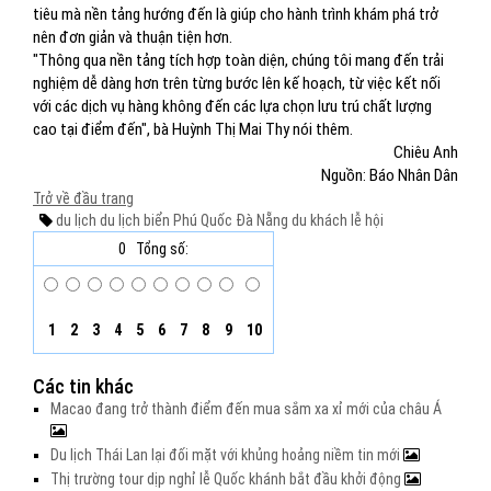
tiêu mà nền tảng hướng đến là giúp cho hành trình khám phá trở
nên đơn giản và thuận tiện hơn.
"Thông qua nền tảng tích hợp toàn diện, chúng tôi mang đến trải
nghiệm dễ dàng hơn trên từng bước lên kế hoạch, từ việc kết nối
với các dịch vụ hàng không đến các lựa chọn lưu trú chất lượng
cao tại điểm đến", bà Huỳnh Thị Mai Thy nói thêm.
Chiêu Anh
Nguồn: Báo Nhân Dân
Trở về đầu trang
du lịch
du lịch biển
Phú Quốc
Đà Nẵng
du khách
lễ hội
0
Tổng số:
1
2
3
4
5
6
7
8
9
10
Các tin khác
Macao đang trở thành điểm đến mua sắm xa xỉ mới của châu Á
Du lịch Thái Lan lại đối mặt với khủng hoảng niềm tin mới
Thị trường tour dịp nghỉ lễ Quốc khánh bắt đầu khởi động