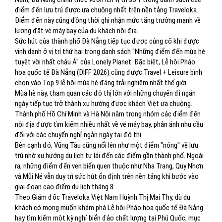
điểm đến lưu trú được ưa chuộng nhất trên nền tảng Traveloka.
Điểm đến này cũng đồng thời ghi nhận mức tăng trưởng mạnh về
lượng đặt vé máy bay của du khách nội địa.
Sức hút của thành phố Đà Nẵng tiếp tục được củng cố khi được
vinh danh ở vị trí thứ hai trong danh sách "Những điểm đến mùa hè
tuyệt vời nhất châu Á" của Lonely Planet. Đặc biệt, Lễ hội Pháo
hoa quốc tế Đà Nẵng (DIFF 2026) cũng được Travel + Leisure bình
chọn vào Top 9 lễ hội mùa hè đáng trải nghiệm nhất thế giới.
Mùa hè này, tham quan các đô thị lớn với những chuyến đi ngắn
ngày tiếp tục trở thành xu hướng được khách Việt ưa chuộng.
Thành phố Hồ Chí Minh và Hà Nội nằm trong nhóm các điểm đến
nội địa được tìm kiếm nhiều nhất về vé máy bay, phản ánh nhu cầu
đối với các chuyến nghỉ ngắn ngày tại đô thị.
Bên cạnh đó, Vũng Tàu cũng nổi lên như một điểm "nóng" về lưu
trú nhờ xu hướng du lịch tự lái đến các điểm gần thành phố. Ngoài
ra, những điểm đến ven biển quen thuộc như Nha Trang, Quy Nhơn
và Mũi Né vẫn duy trì sức hút ổn định trên nền tảng khi bước vào
giai đoạn cao điểm du lịch tháng 8.
Theo Giám đốc Traveloka Việt Nam Huỳnh Thị Mai Thy, dù du
khách có mong muốn khám phá Lễ hội Pháo hoa quốc tế Đà Nẵng
hay tìm kiếm một kỳ nghỉ biển đảo chất lượng tại Phú Quốc, mục