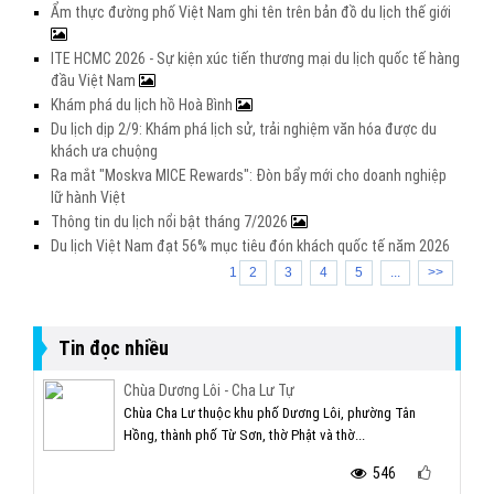
Ẩm thực đường phố Việt Nam ghi tên trên bản đồ du lịch thế giới
ITE HCMC 2026 - Sự kiện xúc tiến thương mại du lịch quốc tế hàng
đầu Việt Nam
Khám phá du lịch hồ Hoà Bình
Du lịch dịp 2/9: Khám phá lịch sử, trải nghiệm văn hóa được du
khách ưa chuộng
Ra mắt "Moskva MICE Rewards": Đòn bẩy mới cho doanh nghiệp
lữ hành Việt
Thông tin du lịch nổi bật tháng 7/2026
Du lịch Việt Nam đạt 56% mục tiêu đón khách quốc tế năm 2026
1
2
3
4
5
...
>>
Tin đọc nhiều
Chùa Dương Lôi - Cha Lư Tự
Chùa Cha Lư thuộc khu phố Dương Lôi, phường Tân
Hồng, thành phố Từ Sơn, thờ Phật và thờ...
546