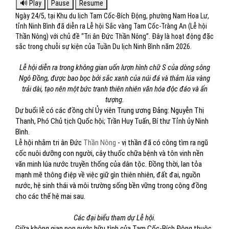
Ngày 24/5, tại Khu du lịch Tam Cốc-Bích Động, phường Nam Hoa Lư,
tỉnh Ninh Bình đã diễn ra Lễ hội Sắc vàng Tam Cốc-Tràng An (Lễ hội
Thần Nông) với chủ đề “Tri ân Đức Thần Nông”. Đây là hoạt động đặc
sắc trong chuỗi sự kiện của Tuần Du lịch Ninh Bình năm 2026.
Lễ hội diễn ra trong không gian uốn lượn hình chữ S của dòng sông
Ngô Đồng, được bao bọc bởi sắc xanh của núi đá và thảm lúa vàng
trải dài, tạo nên một bức tranh thiên nhiên văn hóa độc đáo và ấn
tượng.
Dự buổi lễ có các đồng chí Ủy viên Trung ương Đảng: Nguyễn Thị
Thanh, Phó Chủ tịch Quốc hội; Trần Huy Tuấn, Bí thư Tỉnh ủy Ninh
Bình.
Lễ hội nhằm tri ân Đức
Thần Nông
- vị thần đã có công tìm ra ngũ
cốc nuôi dưỡng con người, cây thuốc chữa bệnh và tôn vinh nền
văn minh lúa nước truyền thống của dân tộc. Đồng thời, lan tỏa
mạnh mẽ thông điệp về việc giữ gìn thiên nhiên, đất đai, nguồn
nước, hệ sinh thái và môi trường sống bền vững trong cộng đồng
cho các thế hệ mai sau.
Các đại biểu tham dự Lễ hội.
Giữa không gian non nước hữu tình của Tam Cốc-Bích Động thuộc