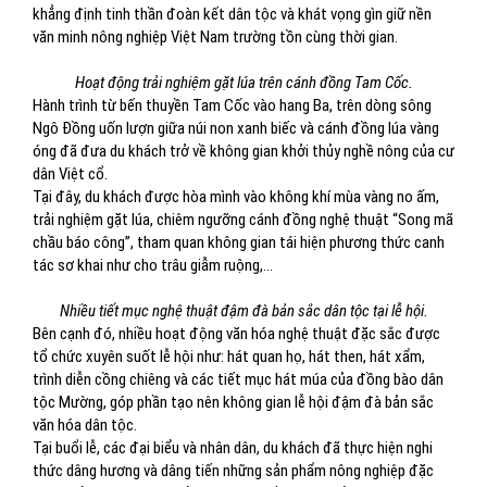
khẳng định tinh thần đoàn kết dân tộc và khát vọng gìn giữ nền
văn minh nông nghiệp Việt Nam trường tồn cùng thời gian.
Hoạt động trải nghiệm gặt lúa trên cánh đồng Tam Cốc.
Hành trình từ bến thuyền Tam Cốc vào hang Ba, trên dòng sông
Ngô Đồng uốn lượn giữa núi non xanh biếc và cánh đồng lúa vàng
óng đã đưa du khách trở về không gian khởi thủy nghề nông của cư
dân Việt cổ.
Tại đây, du khách được hòa mình vào không khí mùa vàng no ấm,
trải nghiệm gặt lúa, chiêm ngưỡng cánh đồng nghệ thuật “Song mã
chầu báo công”, tham quan không gian tái hiện phương thức canh
tác sơ khai như cho trâu giẫm ruộng,…
Nhiều tiết mục nghệ thuật đậm đà bản sắc dân tộc tại lễ hội.
Bên cạnh đó, nhiều hoạt động văn hóa nghệ thuật đặc sắc được
tổ chức xuyên suốt lễ hội như: hát quan họ, hát then, hát xẩm,
trình diễn cồng chiêng và các tiết mục hát múa của đồng bào dân
tộc Mường, góp phần tạo nên không gian lễ hội đậm đà bản sắc
văn hóa dân tộc.
Tại buổi lễ, các đại biểu và nhân dân, du khách đã thực hiện nghi
thức dâng hương và dâng tiến những sản phẩm nông nghiệp đặc