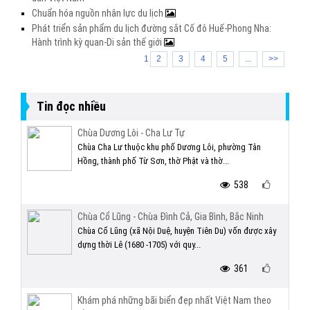
Chuẩn hóa nguồn nhân lực du lịch
Phát triển sản phẩm du lịch đường sắt Cố đô Huế-Phong Nha:
Hành trình kỳ quan-Di sản thế giới
1
2
3
4
5
...
>>
Tin đọc nhiều
Chùa Dương Lôi - Cha Lư Tự
Chùa Cha Lư thuộc khu phố Dương Lôi, phường Tân
Hồng, thành phố Từ Sơn, thờ Phật và thờ...
538
Chùa Cổ Lũng - Chùa Đình Cả, Gia Bình, Bắc Ninh
Chùa Cổ Lũng (xã Nội Duệ, huyện Tiên Du) vốn được xây
dựng thời Lê (1680 -1705) với quy...
361
Khám phá những bãi biển đẹp nhất Việt Nam theo