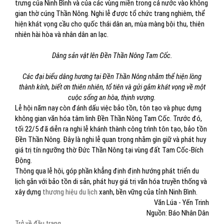
trưng của Ninh Bình và của các vùng miền trong cả nước vào không
gian thờ cúng Thần Nông. Nghi lễ được tổ chức trang nghiêm, thể
hiện khát vọng cầu cho quốc thái dân an, mùa màng bội thu, thiên
nhiên hài hòa và nhân dân an lạc.
Dâng sản vật lên Đền Thần Nông Tam Cốc.
Các đại biểu dâng hương tại Đền Thần Nông nhằm thể hiện lòng
thành kính, biết ơn thiên nhiên, tổ tiên và gửi gắm khát vọng về một
cuộc sống an hòa, thịnh vượng.
Lễ hội năm nay còn đánh dấu việc bảo tồn, tôn tạo và phục dựng
không gian văn hóa tâm linh Đền Thần Nông Tam Cốc. Trước đó,
tối 22/5 đã diễn ra nghi lễ khánh thành công trình tôn tạo, bảo tồn
Đền Thần Nông. Đây là nghi lễ quan trọng nhằm gìn giữ và phát huy
giá trị tín ngưỡng thờ Đức Thần Nông tại vùng đất Tam Cốc-Bích
Động.
Thông qua lễ hội, góp phần khẳng định định hướng phát triển du
lịch gắn với bảo tồn di sản, phát huy giá trị văn hóa truyền thống và
xây dựng
thương hiệu du lịch
xanh, bền vững của tỉnh Ninh Bình.
Văn Lúa - Yến Trinh
Nguồn: Báo Nhân Dân
Trở về đầu trang