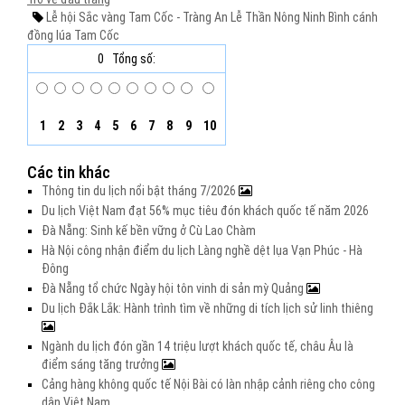
Lễ hội Sắc vàng Tam Cốc - Tràng An
Lễ Thần Nông
Ninh Bình
cánh
đồng lúa Tam Cốc
0
Tổng số:
1
2
3
4
5
6
7
8
9
10
Các tin khác
Thông tin du lịch nổi bật tháng 7/2026
Du lịch Việt Nam đạt 56% mục tiêu đón khách quốc tế năm 2026
Đà Nẵng: Sinh kế bền vững ở Cù Lao Chàm
Hà Nội công nhận điểm du lịch Làng nghề dệt lụa Vạn Phúc - Hà
Đông
Đà Nẵng tổ chức Ngày hội tôn vinh di sản mỳ Quảng
Du lịch Đắk Lắk: Hành trình tìm về những di tích lịch sử linh thiêng
Ngành du lịch đón gần 14 triệu lượt khách quốc tế, châu Âu là
điểm sáng tăng trưởng
Cảng hàng không quốc tế Nội Bài có làn nhập cảnh riêng cho công
dân Việt Nam