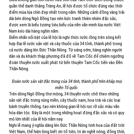
quần thể danh thắng Tràng An, lễ hội được tổ chức đúng vào thời
điểm mùa lúa chín đẹp nhất trong năm. Những cánh đồng vàng trải
dài bên dòng Ngô Đồng tạo nên bức tranh thiên nhiên đặc sắc,
được xem là biểu tượng tiêu biểu của nền văn minh lúa nước Việt
Nam kéo dài hàng nghìn năm.
Điểm nhấn nổi bật của lễ hội là nghi thức rước rồng trên sông kết
hợp Đại lễ rước sản vật và cây thuốc của 34 tỉnh, thành phố trong
cả nước dâng lên Đức Thần Nông. Từ sáng sớm, hàng nghìn người
dân và du khách thập phương đã đổ về Tam Cốc để chiêm ngưỡng
đoàn thuyền rước xuất phát từ bến thuyền Tam Cốc tiến vào Đền
Thần Nông.
Đoàn rước sản vật đặc trưng của 34 tỉnh, thành phố trên khắp mọi
miền Tổ quốc.
Trên dòng Ngô Đồng thơ mộng, 34 thuyền rước chở theo những
sản vật đặc trưng vùng miền, cây thuốc nam, hoa trái và các loại
bánh truyền thống, tạo nên không gian lễ hội rực rỡ sắc màu văn
hóa dân tộc. Đây là một trong những hoạt động đặc sắc và có quy
mô lớn nhất của lễ hội năm nay.
Nghi lễ mang ý nghĩa dâng lên Đức Thần Nông tinh hoa của đất trời
Việt Nam, thể hiện lòng biết ơn tổ tiên, tri ân nghề nông; đồng thời,