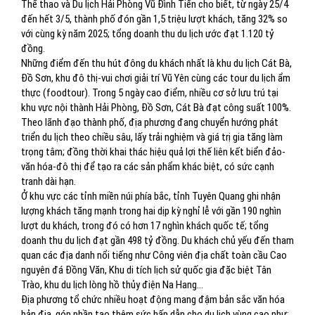
Thể thao và Du lịch Hải Phòng Vũ Đình Tiến cho biết, từ ngày 25/4
đến hết 3/5, thành phố đón gần 1,5 triệu lượt khách, tăng 32% so
với cùng kỳ năm 2025; tổng doanh thu du lịch ước đạt 1.120 tỷ
đồng.
Những điểm đến thu hút đông du khách nhất là khu du lịch Cát Bà,
Đồ Sơn, khu đô thị-vui chơi giải trí Vũ Yên cùng các tour du lịch ẩm
thực (foodtour). Trong 5 ngày cao điểm, nhiều cơ sở lưu trú tại
khu vực nội thành Hải Phòng, Đồ Sơn, Cát Bà đạt công suất 100%.
Theo lãnh đạo thành phố, địa phương đang chuyển hướng phát
triển du lịch theo chiều sâu, lấy trải nghiệm và giá trị gia tăng làm
trọng tâm; đồng thời khai thác hiệu quả lợi thế liên kết biển đảo-
văn hóa-đô thị để tạo ra các sản phẩm khác biệt, có sức cạnh
tranh dài hạn.
Ở khu vực các tỉnh miền núi phía bắc, tỉnh Tuyên Quang ghi nhận
lượng khách tăng mạnh trong hai dịp kỳ nghỉ lễ với gần 190 nghìn
lượt du khách, trong đó có hơn 17 nghìn khách quốc tế; tổng
doanh thu du lịch đạt gần 498 tỷ đồng. Du khách chủ yếu đến tham
quan các địa danh nổi tiếng như Công viên địa chất toàn cầu Cao
nguyên đá Đồng Văn, Khu di tích lịch sử quốc gia đặc biệt Tân
Trào, khu du lịch lòng hồ thủy điện Na Hang…
Địa phương tổ chức nhiều hoạt động mang đậm bản sắc văn hóa
bản địa, góp phần tạo thêm sức hấp dẫn cho du lịch vùng cao như: