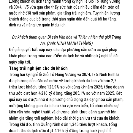
Lượng khách du lịch tăng mạnh trong kỳ nghỉ lễ Giỗ Tổ Hùng Vương
và 30/4, 1/5 vừa qua cho thấy sức hút của nhiều điểm đến trên cả
nước nhờ đổi mới sản phẩm, gia tăng trải nghiệm. Tuy nhiên, lượng
khách đông cục bộ trong thời gian ngắn dẫn đến quá tải hạ tầng,
dịch vụ và năng lực quản lý du lịch.
Du khách tham quan Di sản Văn hóa và Thiên nhiên thế giới Tràng
An. (Ảnh: NINH MẠNH THẮNG)
Để giải quyết bất cập này, các địa phương cần sớm có giải pháp
khắc phục trong mùa cao điểm du lịch hè và những kỳ nghỉ lễ dài
ngày sắp tới.
Tăng trải nghiệm cho du khách
Trong hai kỳ nghỉ lễ Giỗ Tổ Hùng Vương và 30/4, 1/5, Ninh Bình là
địa phương dẫn đầu cả nước về lượng khách
du lịch
với hơn 2,7
triệu lượt khách, tăng 123,9% so với cùng kỳ năm 2025; tổng doanh
thu ước đạt hơn 4.216 tỷ đồng, tăng 205,1% so với năm 2025. Kết
quả này có được nhờ địa phương chủ động đa dạng hóa sản phẩm,
mở rộng không gian du lịch ra khu vực ven biển, tổ chức nhiều sự
kiện văn hóa-nghệ thuật và chương trình thực cảnh quy mô lớn
nhằm gia tăng trải nghiệm, kéo dài thời gian lưu trú của du khách.
Trong khi đó, tỉnh Quảng Ninh đón 1,345 triệu lượt khách, tổng
doanh thu du lịch ước đạt 4.165 tỷ đồng trong hai kỳ nghỉ lễ.