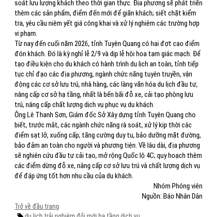
soát lưu lượng khách theo thời gian thực. Địa phương sẽ phát triển
thêm các sản phẩm, điểm đến mới để giãn khách; siết chặt kiểm
tra, yêu cầu niêm yết giá công khai và xử lý nghiêm các trường hợp
vi phạm.
Từ nay đến cuối năm 2026, tỉnh Tuyên Quang có hai đợt cao điểm
đón khách. Đó là kỳ nghỉ lễ 2/9 và dịp lễ hội hoa tam giác mạch. Để
tạo điều kiện cho du khách có hành trình du lịch an toàn, tỉnh tiếp
tục chỉ đạo các địa phương, ngành chức năng tuyên truyền, vận
động các cơ sở lưu trú, nhà hàng, các làng văn hóa du lịch đầu tư,
nâng cấp cơ sở hạ tầng, nhất là bến bãi đỗ xe, cải tạo phòng lưu
trú, nâng cấp chất lượng dịch vụ phục vụ du khách.
Ông Lê Thanh Sơn, Giám đốc Sở Xây dựng tỉnh Tuyên Quang cho
biết, trước mắt, các ngành chức năng rà soát, xử lý kịp thời các
điểm sạt lở, xuống cấp; tăng cường duy tu, bảo dưỡng mặt đường,
bảo đảm an toàn cho người và phương tiện. Về lâu dài, địa phương
sẽ nghiên cứu đầu tư cải tạo, mở rộng Quốc lộ 4C; quy hoạch thêm
các điểm dừng đỗ xe, nâng cấp cơ sở lưu trú và chất lượng dịch vụ
để đáp ứng tốt hơn nhu cầu của du khách.
Nhóm Phóng viên
Nguồn: Báo Nhân Dân
Trở về đầu trang
du lịch
trải nghiệm
đổi mới
hạ tầng
dịch vụ