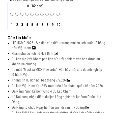
0
Tổng số:
1
2
3
4
5
6
7
8
9
10
Các tin khác
ITE HCMC 2026 - Sự kiện xúc tiến thương mại du lịch quốc tế hàng
đầu Việt Nam
Khám phá du lịch hồ Hoà Bình
Du lịch dịp 2/9: Khám phá lịch sử, trải nghiệm văn hóa được du
khách ưa chuộng
Ra mắt "Moskva MICE Rewards": Đòn bẩy mới cho doanh nghiệp
lữ hành Việt
Thông tin du lịch nổi bật tháng 7/2026
Du lịch Việt Nam đạt 56% mục tiêu đón khách quốc tế năm 2026
Đà Nẵng: Sinh kế bền vững ở Cù Lao Chàm
Hà Nội công nhận điểm du lịch Làng nghề dệt lụa Vạn Phúc - Hà
Đông
Đà Nẵng tổ chức Ngày hội tôn vinh di sản mỳ Quảng