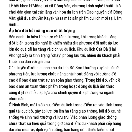
Lễ hội khèn H’Mông tại xã Đồng Văn; chương trình nghệ thuật, trò
chơi dân gian tại các làng văn hóa du lịch trên Cao nguyên đá Đồng
Văn; giải đua thuyền Kayak và ra mắt sản phẩm du lịch mới tại Lâm
Bình...
Áp lực đòi hỏi nâng cao chất lượng
Bên cạnh tín hiệu tích cực về tăng trưởng, thì lượng khách tăng
đột biến trong dịp nghỉ lễ khiến nhiều địa phương đối mặt áp lực
lớn do quá tải hạ tầng và dịch vụ du lịch. Khu du lịch Cát Bà (Hải
Phòng) xảy ra tình trạng “cháy” phòng lưu trú, nhiều du khách phải
thuê nhà dân với giá cao.
Các tuyến đường quanh khu du lịch Đồ Sơn thường xuyên bị ùn ứ
phương tiện; lực lượng chức năng phải hoạt động với cường độ
cao để bảo đảm trật tự an toàn giao thông. Trong khi đó, vấn đề
bảo đảm an toàn thực phẩm trong hoạt động du lịch ẩm thực
cũng đặt ra nhiều áp lực cho chính quyền địa phương và ngành
chức năng.
Ở Ninh Bình, một số khu, điểm du lịch trọng điểm rơi vào tình trạng
quá tải cục bộ, gây áp lực lớn lên hạ tầng giao thông, bãi đỗ xe, hệ
thống vệ sinh môi trường và lưu trú. Việc phân luồng giao thông
chưa thật sự hiệu quả trong giờ cao điểm; du khách phải xếp hàng
dài chờ mua vé; dịch vụ ăn uống, bán hàng còn thiếu kiểm soát