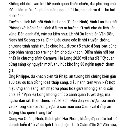
Không chỉ dựa vào lợi thế cảnh quan thiên nhiên, địa phương chủ
động làm mới sản phẩm, nâng cao chất lượng dịch vụ để thu hút
du khách.
Tuyến du lịch kết nối Vịnh Hạ Long (Quảng Ninh)-Vịnh Lan Hạ (Hải
Phòng) với bốn hành trình đã mở ra hướng đi mới cho du lịch liên
vùng. Bên cạnh đó, các sự kiện như: Lễ hội Du lịch biển Vân Đồn,
Ngày hội Soóng cọ tại Bình Liêu cùng các lễ hội truyền thống,
chương trình nghệ thuật chào hè… được tổ chức đồng loạt cũng
góp phần nâng cao trải nghiệm cho du khách. Điểm nhấn nổi bật
nhất là chương trình Carnaval Hạ Long 2026 với chủ đề “Kỳ quan
bừng sáng kỷ nguyên mới”, thu hút khoảng 80 nghìn người tham
gia.
Ông Philippe, du khách đến từ Pháp, ấn tượng khi chứng kiến gần
100 tàu du lịch đồng loạt thắp sáng, diễu hành trên vịnh, kết hợp
hiệu ứng ánh sáng, âm nhạc và pháo hoa giữa không gian di sản
chia sẻ: “Vịnh Hạ Long không chỉ có cảnh quan tuyệt đẹp, mà
người dân rất thân thiện, hiếu khách. Đến đây và được hòa mình
vào không khí sôi động, rực rỡ sắc màu của Carnaval để lại ấn
tượng khó quên trong tôi”.
Cùng với Quảng Ninh, thành phố Hải Phòng khẳng định sức hút của
du lịch biển đảo và du lịch trải nghiệm. Phó Giám đốc Sở Văn hóa,