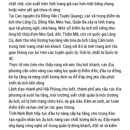
chặt chẽ, còn xuất hiện tình trạng giá cao hơn mặt bằng chung
hoặc niêm yết giá chưa rõ ràng.
Tại Cao nguyên đá Đồng Văn (Tuyên Quang), các xã trọng điểm du
lịch như Lũng Cú, Đồng Văn, Mèo Vạc, Quản Bạ xảy ra tình trạng
quá tải phòng nghỉ, nhà hàng. Một số điểm du lịch nổi tiếng như
lòng hồ thủy điện Nho Quế, dốc Thẩm Mã, cột cờ quốc gia Lũng
Cú, dinh thự nhà Vương hay làng văn hóa du lịch Lũng Cẩm luôn
trong tình trạng chật kín khách. Cùng với đó là tình trạng ách tắc
giao thông cục bộ trên các tuyến quốc lộ, tỉnh lộ, nhất là Quốc lộ
4C.
Thực tế nêu trên cho thấy cùng với việc thu hút khách, các địa
phương cần sớm nâng cao năng lực quản lý điểm đến, đầu tư đồng
bộ hạ tầng và nâng chất lượng dịch vụ để đáp ứng yêu cầu phát
triển du lịch bền vững.
Lãnh đạo thành phố Hải Phòng cho biết, thành phố yêu cầu các địa
phương rà soát hạ tầng, môi trường; siết chặt quản lý môi trường
du lịch, xử lý tình trạng chèo kéo, ép giá; bảo đảm an ninh, an toàn
điểm đến và hạn chế ùn tắc giao thông.
Tỉnh Ninh Bình tiếp tục đầu tư nâng cấp hạ tầng; chú trọng đào
tạo nguồn nhân lực du lịch, nâng cao chất lượng dịch vụ; đẩy mạnh
ứng dụng công nghệ số trong quản lý dòng khách, đặt vé và kiểm