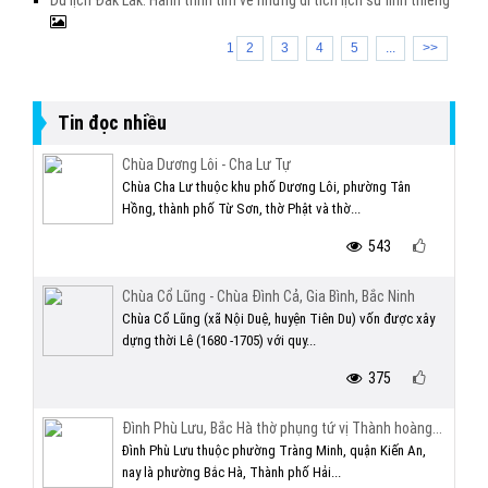
Du lịch Đắk Lắk: Hành trình tìm về những di tích lịch sử linh thiêng
1
2
3
4
5
...
>>
Tin đọc nhiều
Chùa Dương Lôi - Cha Lư Tự
Chùa Cha Lư thuộc khu phố Dương Lôi, phường Tân
Hồng, thành phố Từ Sơn, thờ Phật và thờ...
543
Chùa Cổ Lũng - Chùa Đình Cả, Gia Bình, Bắc Ninh
Chùa Cổ Lũng (xã Nội Duệ, huyện Tiên Du) vốn được xây
dựng thời Lê (1680 -1705) với quy...
375
Đình Phù Lưu, Bắc Hà thờ phụng tứ vị Thành hoàng...
Đình Phù Lưu thuộc phường Tràng Minh, quận Kiến An,
nay là phường Bắc Hà, Thành phố Hải...