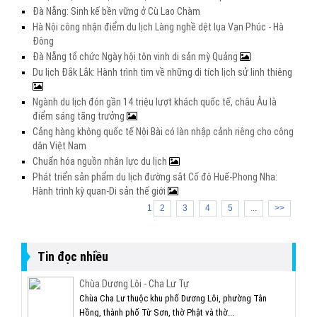
Đà Nẵng: Sinh kế bền vững ở Cù Lao Chàm
Hà Nội công nhận điểm du lịch Làng nghề dệt lụa Vạn Phúc - Hà
Đông
Đà Nẵng tổ chức Ngày hội tôn vinh di sản mỳ Quảng
Du lịch Đắk Lắk: Hành trình tìm về những di tích lịch sử linh thiêng
Ngành du lịch đón gần 14 triệu lượt khách quốc tế, châu Âu là
điểm sáng tăng trưởng
Cảng hàng không quốc tế Nội Bài có làn nhập cảnh riêng cho công
dân Việt Nam
Chuẩn hóa nguồn nhân lực du lịch
Phát triển sản phẩm du lịch đường sắt Cố đô Huế-Phong Nha:
Hành trình kỳ quan-Di sản thế giới
1
2
3
4
5
...
>>
Tin đọc nhiều
Chùa Dương Lôi - Cha Lư Tự
Chùa Cha Lư thuộc khu phố Dương Lôi, phường Tân
Hồng, thành phố Từ Sơn, thờ Phật và thờ...