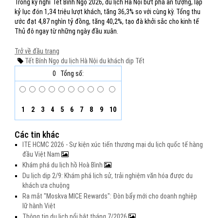
Trong kỳ nghỉ Tết Bính Ngọ 2026, du lịch Hà Nội bứt phá ấn tượng, lập
kỷ lục đón 1,34 triệu lượt khách, tăng 36,3% so với cùng kỳ. Tổng thu
ước đạt 4,87 nghìn tỷ đồng, tăng 40,2%, tạo đà khởi sắc cho kinh tế
Thủ đô ngay từ những ngày đầu xuân.
Trở về đầu trang
Tết Bính Ngọ
du lịch Hà Nội
du khách dịp Tết
0
Tổng số:
1
2
3
4
5
6
7
8
9
10
Các tin khác
ITE HCMC 2026 - Sự kiện xúc tiến thương mại du lịch quốc tế hàng
đầu Việt Nam
Khám phá du lịch hồ Hoà Bình
Du lịch dịp 2/9: Khám phá lịch sử, trải nghiệm văn hóa được du
khách ưa chuộng
Ra mắt "Moskva MICE Rewards": Đòn bẩy mới cho doanh nghiệp
lữ hành Việt
Thông tin du lịch nổi bật tháng 7/2026