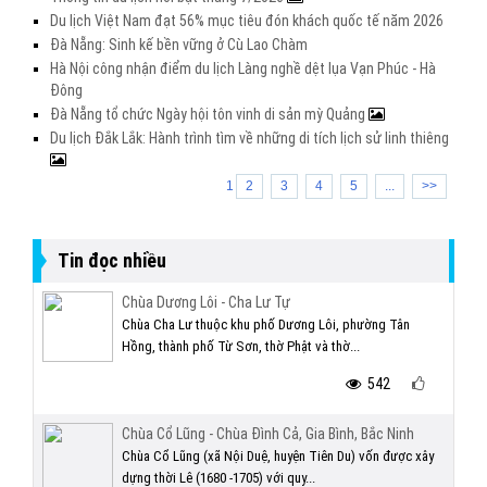
Du lịch Việt Nam đạt 56% mục tiêu đón khách quốc tế năm 2026
Đà Nẵng: Sinh kế bền vững ở Cù Lao Chàm
Hà Nội công nhận điểm du lịch Làng nghề dệt lụa Vạn Phúc - Hà
Đông
Đà Nẵng tổ chức Ngày hội tôn vinh di sản mỳ Quảng
Du lịch Đắk Lắk: Hành trình tìm về những di tích lịch sử linh thiêng
1
2
3
4
5
...
>>
Tin đọc nhiều
Chùa Dương Lôi - Cha Lư Tự
Chùa Cha Lư thuộc khu phố Dương Lôi, phường Tân
Hồng, thành phố Từ Sơn, thờ Phật và thờ...
542
Chùa Cổ Lũng - Chùa Đình Cả, Gia Bình, Bắc Ninh
Chùa Cổ Lũng (xã Nội Duệ, huyện Tiên Du) vốn được xây
dựng thời Lê (1680 -1705) với quy...