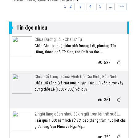
1
2
3
4
5
...
>>
Tin đọc nhiều
Chùa Dương Lôi - Cha Lư Tự
Chùa Cha Lư thuộc khu phố Dương Lôi, phường Tân
Hồng, thành phố Từ Sơn, thờ Phật và thờ...
538
Chùa Cổ Lũng - Chùa Đình Cả, Gia Bình, Bắc Ninh
Chùa Cổ Lũng (xã Nội Duệ, huyện Tiên Du) vốn được xây
dựng thời Lê (1680 -1705) với quy...
361
2 ngôi làng cách nhau 30km giữ trọn lời thề suốt...
Trải qua 1.000 năm lịch sử với bao thăng trầm, tục kết chạ
giữa làng Vạn Phúc và Nga My...
353