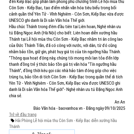
đền Kiếp Bạc góp phần làm phong phú chương trình Lễ hội mùa thu
Côn Sơn - Kiếp Bạc, tạo điểm nhấn văn hóa tiêu biểu trong bối
cảnh quần thể Yên Tử - Vĩnh Nghiêm - Côn Sơn, Kiếp Bạc vừa được
UNESCO ghi danh là Di sản Văn hóa Thế giới.
Hầu chúc Thánh trong đêm đầu tiên tại Liên hoan, Nghệ nhân ưu
tú Đặng Ngọc Anh (Hà Nội) cho biết: Liên hoan diễn xướng hầu
Thánh tại Lễ hội mùa thu Côn Sơn - Kiếp Bạc nhằm tri ân công lao
của Đức Thánh Trần, đã có công với nước, với dân, từ đó cũng
nhằm bảo tồn, giữ gìn, phát huy giá trị của tín ngưỡng hầu Thánh.
“Thông qua hoạt động này, chúng tôi mong mỏi lan tỏa đến lớp
thanh đồng trẻ ý thức bảo tồn giá trị văn hóa “Tín ngưỡng hầu
Thánh”, đồng thời kêu gọi các nhà hảo tâm đóng góp cho việc
trùng tu, bảo tồn di tích Côn Sơn - Kiếp Bạc trong quần thể di tích
Yên Tử - Vĩnh Nghiêm - Côn Sơn, Kiếp Bạc vừa được UNESCO ghi
danh là Di sản Văn hóa Thế giới”- Nghệ nhân ưu tú Đặng Ngọc Anh
chia sẻ.
An An
Báo Văn hóa - baovanhoa.vn - Đăng ngày 09/10/2025
Trở về đầu trang
Hải Phòng
Lễ hội mùa thu
Côn Sơn - Kiếp Bạc
diễn xướng
hầu
Thánh