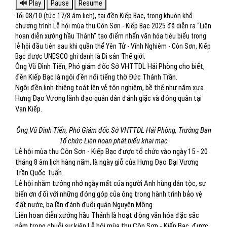
Tối 08/10 (tức 17/8 âm lịch), tại đền Kiếp Bạc, trong khuôn khổ
chương trình Lễ hội mùa thu Côn Sơn - Kiếp Bạc 2025 đã diễn ra “Liên
hoan diễn xướng hầu Thánh” tạo điểm nhấn văn hóa tiêu biểu trong
lễ hội đầu tiên sau khi quần thể Yên Tử - Vĩnh Nghiêm - Côn Sơn, Kiếp
Bạc được UNESCO ghi danh là Di sản Thế giới.
Ông Vũ Đình Tiến, Phó giám đốc Sở VHTTDL Hải Phòng cho biết,
đền Kiếp Bạc là ngôi đền nổi tiếng thờ Đức Thánh Trần.
Ngôi đền linh thiêng toát lên vẻ tôn nghiêm, bề thế như năm xưa
Hưng Đạo Vương lãnh đạo quân dân đánh giặc và đóng quân tại
Vạn Kiếp.
Ông Vũ Đình Tiến, Phó Giám đốc Sở VHTTDL Hải Phòng, Trưởng Ban
Tổ chức Liên hoan phát biểu khai mạc
Lễ hội mùa thu Côn Sơn - Kiếp Bạc được tổ chức vào ngày 15 - 20
tháng 8 âm lịch hàng năm, là ngày giỗ của Hưng Đạo Đại Vương
Trần Quốc Tuấn.
Lễ hội nhằm tưởng nhớ ngày mất của người Anh hùng dân tộc, sự
biến ơn đối với những đóng góp của ông trong hành trình bảo vệ
đất nước, ba lần đánh đuổi quân Nguyên Mông.
Liên hoan diễn xướng hầu Thánh là hoạt động văn hóa đặc sắc
nằm trong chuỗi sự kiện Lễ hội mùa thu Côn Sơn - Kiếp Bạc, được