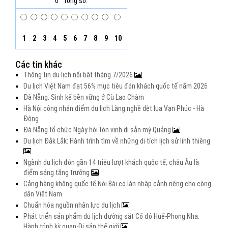
0
Tổng số:
1
2
3
4
5
6
7
8
9
10
Các tin khác
Thông tin du lịch nổi bật tháng 7/2026
Du lịch Việt Nam đạt 56% mục tiêu đón khách quốc tế năm 2026
Đà Nẵng: Sinh kế bền vững ở Cù Lao Chàm
Hà Nội công nhận điểm du lịch Làng nghề dệt lụa Vạn Phúc - Hà
Đông
Đà Nẵng tổ chức Ngày hội tôn vinh di sản mỳ Quảng
Du lịch Đắk Lắk: Hành trình tìm về những di tích lịch sử linh thiêng
Ngành du lịch đón gần 14 triệu lượt khách quốc tế, châu Âu là
điểm sáng tăng trưởng
Cảng hàng không quốc tế Nội Bài có làn nhập cảnh riêng cho công
dân Việt Nam
Chuẩn hóa nguồn nhân lực du lịch
Phát triển sản phẩm du lịch đường sắt Cố đô Huế-Phong Nha:
Hành trình kỳ quan-Di sản thế giới