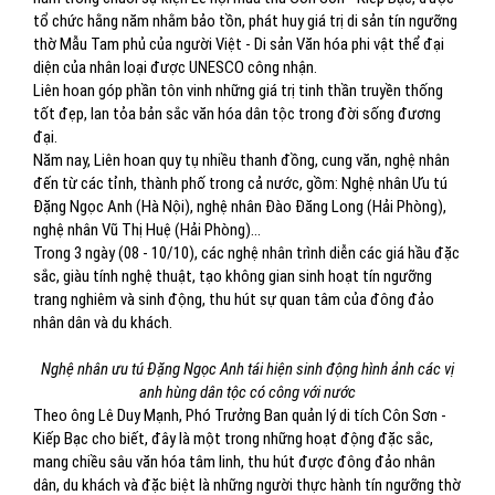
tổ chức hằng năm nhằm bảo tồn, phát huy giá trị di sản tín ngưỡng
thờ Mẫu Tam phủ của người Việt - Di sản Văn hóa phi vật thể đại
diện của nhân loại được UNESCO công nhận.
Liên hoan góp phần tôn vinh những giá trị tinh thần truyền thống
tốt đẹp, lan tỏa bản sắc văn hóa dân tộc trong đời sống đương
đại.
Năm nay, Liên hoan quy tụ nhiều thanh đồng, cung văn, nghệ nhân
đến từ các tỉnh, thành phố trong cả nước, gồm: Nghệ nhân Ưu tú
Đặng Ngọc Anh (Hà Nội), nghệ nhân Đào Đăng Long (Hải Phòng),
nghệ nhân Vũ Thị Huệ (Hải Phòng)…
Trong 3 ngày (08 - 10/10), các nghệ nhân trình diễn các giá hầu đặc
sắc, giàu tính nghệ thuật, tạo không gian sinh hoạt tín ngưỡng
trang nghiêm và sinh động, thu hút sự quan tâm của đông đảo
nhân dân và du khách.
Nghệ nhân ưu tú Đặng Ngọc Anh tái hiện sinh động hình ảnh các vị
anh hùng dân tộc có công với nước
Theo ông Lê Duy Mạnh, Phó Trưởng Ban quản lý di tích Côn Sơn -
Kiếp Bạc cho biết, đây là một trong những hoạt động đặc sắc,
mang chiều sâu văn hóa tâm linh, thu hút được đông đảo nhân
dân, du khách và đặc biệt là những người thực hành tín ngưỡng thờ