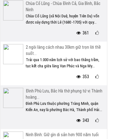
Chùa Cổ Lũng - Chùa Đình Cả, Gia Bình, Bắc
Ninh
Chùa Cổ Lũng (xã Nội Duệ, huyện Tiên Du) vốn
được xây dựng thời Lê (1680 -1705) với quy...
361
2 ngôi làng cách nhau 30km giữ trọn lời thề
suốt...
Trải qua 1.000 năm lịch sử với bao thăng trầm,
tục kết chạ giữa làng Vạn Phúc và Nga My...
353
Đình Phù Lưu, Bắc Hà thờ phụng tứ vị Thành
hoàng...
Đình Phù Lưu thuộc phường Tràng Minh, quận
Kiến An, nay là phường Bắc Hà, Thành phố Hải...
343
Ninh Bình: Giữ gìn di sản hơn 900 năm tuổi