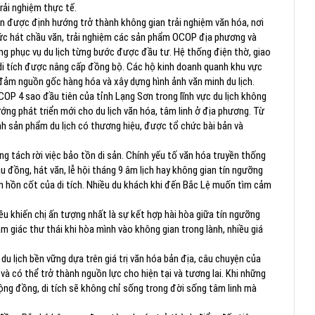
rải nghiệm thực tế.
 được định hướng trở thành không gian trải nghiệm văn hóa, nơi
hức hát chầu văn, trải nghiệm các sản phẩm OCOP địa phương và
ầng phục vụ du lịch từng bước được đầu tư. Hệ thống điện thờ, giao
 di tích được nâng cấp đồng bộ. Các hộ kinh doanh quanh khu vực
ảm nguồn gốc hàng hóa và xây dựng hình ảnh văn minh du lịch.
P 4 sao đầu tiên của tỉnh Lạng Sơn trong lĩnh vực du lịch không
ớng phát triển mới cho du lịch văn hóa, tâm linh ở địa phương. Từ
h sản phẩm du lịch có thương hiệu, được tổ chức bài bản và
ông tách rời việc bảo tồn di sản. Chính yếu tố văn hóa truyền thống
u đồng, hát văn, lễ hội tháng 9 âm lịch hay không gian tín ngưỡng
n hồn cốt của di tích. Nhiều du khách khi đến Bắc Lệ muốn tìm cảm
.
ều khiến chị ấn tượng nhất là sự kết hợp hài hòa giữa tín ngưỡng
m giác thư thái khi hòa mình vào không gian trong lành, nhiều giá
u lịch bền vững dựa trên giá trị văn hóa bản địa, câu chuyện của
à có thể trở thành nguồn lực cho hiện tại và tương lai. Khi những
cộng đồng, di tích sẽ không chỉ sống trong đời sống tâm linh mà