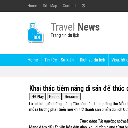
Home
Site Map
Contact
Travel
News
Trang tin du lịch
Home
Tin tức - Sự kiện
Dịch vụ du lịch
Visa, hộ 
Khai thác tiềm năng di sản để thúc 
Là nơi lưu giữ những giá trị đặc sắc của Tín ngưỡng thờ Mẫu
mở ra hướng phát triển mới khi trở thành sản phẩm du lịch O
Thực hành Tín ngưỡng thờ Mẫ
Mang đậm dấu ấn văn hóa dân gian, khu di tích đang từng b