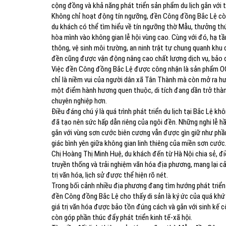
cộng đồng và khả năng phát triển sản phẩm du lịch gắn với t
Không chỉ hoạt động tín ngưỡng, đền Công đồng Bắc Lệ còn
du khách có thể tìm hiểu về tín ngưỡng thờ Mẫu, thưởng t
hòa mình vào không gian lễ hội vùng cao. Cùng với đó, hạ t
thông, vệ sinh môi trường, an ninh trật tự chung quanh khu
đền cũng được vận động nâng cao chất lượng dịch vụ, bảo đ
Việc đền Công đồng Bắc Lệ được công nhận là sản phẩm OCO
chỉ là niềm vui của người dân xã Tân Thành mà còn mở ra hư
một điểm hành hương quen thuộc, di tích đang dần trở thàn
chuyên nghiệp hơn.
Điều đáng chú ý là quá trình phát triển du lịch tại Bắc Lệ kh
đã tạo nên sức hấp dẫn riêng của ngôi đền. Những nghi lễ hầ
gắn với vùng sơn cước biên cương vẫn được gìn giữ như phầ
giác bình yên giữa không gian linh thiêng của miền sơn cước
Chị Hoàng Thị Minh Huệ, du khách đến từ Hà Nội chia sẻ, đi
truyền thống và trải nghiệm văn hóa địa phương, mang lại cả
trị văn hóa, lịch sử được thể hiện rõ nét.
Trong bối cảnh nhiều địa phương đang tìm hướng phát triển d
đền Công đồng Bắc Lệ cho thấy di sản là ký ức của quá khứ v
giá trị văn hóa được bảo tồn đúng cách và gắn với sinh kế 
còn góp phần thúc đẩy phát triển kinh tế-xã hội.