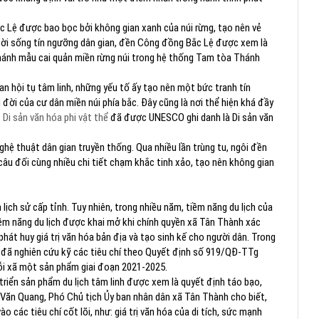
 Lệ được bao bọc bởi không gian xanh của núi rừng, tạo nên vẻ
đời sống tín ngưỡng dân gian, đền Công đồng Bắc Lệ được xem là
hánh mẫu cai quản miền rừng núi trong hệ thống Tam tòa Thánh
an hội tụ tâm linh, những yếu tố ấy tạo nên một bức tranh tín
đời của cư dân miền núi phía bắc. Đây cũng là nơi thể hiện khá đầy
-
Di sản văn hóa phi vật thể
đã được UNESCO ghi danh là Di sản văn
nghệ thuật dân gian truyền thống. Qua nhiều lần trùng tu, ngôi đền
câu đối cùng nhiều chi tiết chạm khắc tinh xảo, tạo nên không gian
ịch sử cấp tỉnh. Tuy nhiên, trong nhiều năm, tiềm năng du lịch của
iềm năng du lịch được khai mở khi chính quyền xã Tân Thành xác
phát huy giá trị văn hóa bản địa và tạo sinh kế cho người dân. Trong
 đã nghiên cứu kỹ các tiêu chí theo Quyết định số 919/QĐ-TTg
ỗi xã một sản phẩm giai đoạn 2021-2025.
triển sản phẩm du lịch tâm linh được xem là quyết định táo bạo,
Văn Quang, Phó Chủ tịch Ủy ban nhân dân xã Tân Thành cho biết,
các tiêu chí cốt lõi, như: giá trị văn hóa của di tích, sức mạnh