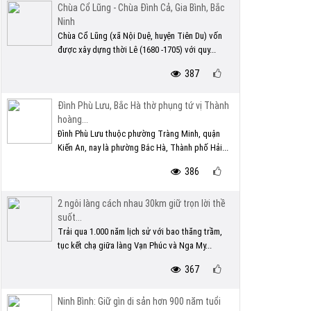
Chùa Cổ Lũng - Chùa Đình Cả, Gia Bình, Bắc
Ninh
Chùa Cổ Lũng (xã Nội Duệ, huyện Tiên Du) vốn
được xây dựng thời Lê (1680 -1705) với quy...
387
Đình Phù Lưu, Bắc Hà thờ phụng tứ vị Thành
hoàng...
Đình Phù Lưu thuộc phường Tràng Minh, quận
Kiến An, nay là phường Bắc Hà, Thành phố Hải...
386
2 ngôi làng cách nhau 30km giữ trọn lời thề
suốt...
Trải qua 1.000 năm lịch sử với bao thăng trầm,
tục kết chạ giữa làng Vạn Phúc và Nga My...
367
Ninh Bình: Giữ gìn di sản hơn 900 năm tuổi