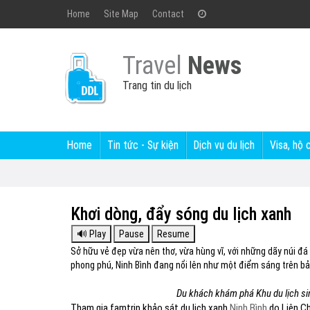
Home
Site Map
Contact
Travel
News
Trang tin du lịch
Home
Tin tức - Sự kiện
Dịch vụ du lịch
Visa, hộ 
Khơi dòng, đẩy sóng du lịch xanh
Sở hữu vẻ đẹp vừa nên thơ, vừa hùng vĩ, với những dãy núi đá
phong phú, Ninh Bình đang nổi lên như một điểm sáng trên bả
Du khách khám phá Khu du lịch si
Tham gia famtrip khảo sát du lịch xanh
Ninh Bình
do Liên Ch