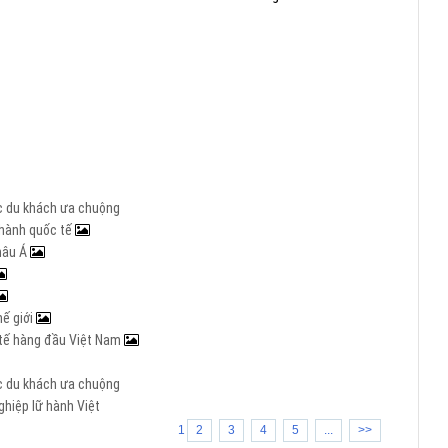
ợc du khách ưa chuộng
 hành quốc tế
hâu Á
hế giới
c tế hàng đầu Việt Nam
ợc du khách ưa chuộng
hiệp lữ hành Việt
1
2
3
4
5
...
>>