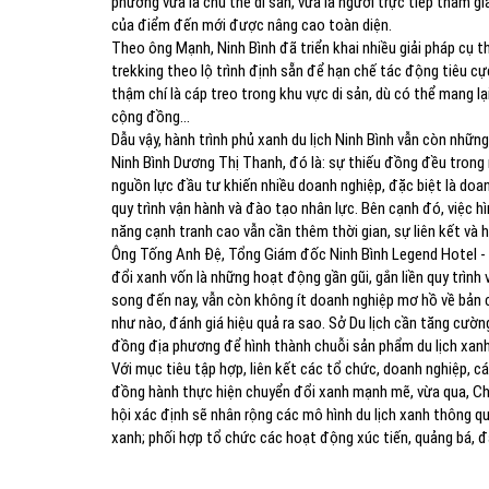
phương vừa là chủ thể di sản, vừa là người trực tiếp tham gi
của điểm đến mới được nâng cao toàn diện.
Theo ông Mạnh, Ninh Bình đã triển khai nhiều giải pháp cụ th
trekking theo lộ trình định sẵn để hạn chế tác động tiêu cự
thậm chí là cáp treo trong khu vực di sản, dù có thể mang lại
cộng đồng...
Dẫu vậy, hành trình phủ xanh du lịch Ninh Bình vẫn còn nhữn
Ninh Bình Dương Thị Thanh, đó là: sự thiếu đồng đều trong
nguồn lực đầu tư khiến nhiều doanh nghiệp, đặc biệt là doa
quy trình vận hành và đào tạo nhân lực. Bên cạnh đó, việc h
năng cạnh tranh cao vẫn cần thêm thời gian, sự liên kết và 
Ông Tống Anh Đệ, Tổng Giám đốc Ninh Bình Legend Hotel - đ
đổi xanh vốn là những hoạt động gần gũi, gắn liền quy trình
song đến nay, vẫn còn không ít doanh nghiệp mơ hồ về bản c
như nào, đánh giá hiệu quả ra sao. Sở Du lịch cần tăng cường
đồng địa phương để hình thành chuỗi sản phẩm du lịch xanh t
Với mục tiêu tập hợp, liên kết các tổ chức, doanh nghiệp, cá
đồng hành thực hiện chuyển đổi xanh mạnh mẽ, vừa qua, Chi 
hội xác định sẽ nhân rộng các mô hình du lịch xanh thông qu
xanh; phối hợp tổ chức các hoạt động xúc tiến, quảng bá, đà