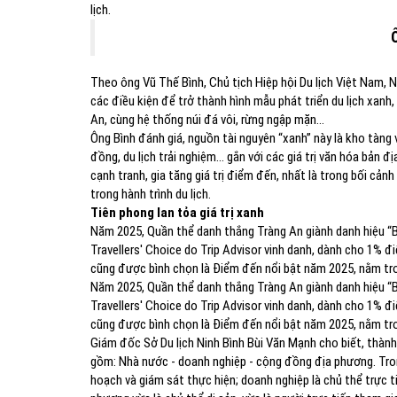
lịch.
Theo ông Vũ Thế Bình, Chủ tịch Hiệp hội Du lịch Việt Nam, 
các điều kiện để trở thành hình mẫu phát triển du lịch xanh,
An, cùng hệ thống núi đá vôi, rừng ngập mặn...
Ông Bình đánh giá, nguồn tài nguyên “xanh” này là kho tàng v
đồng, du lịch trải nghiệm... gắn với các giá trị văn hóa bản 
cạnh tranh, gia tăng giá trị điểm đến, nhất là trong bối cả
trong hành trình du lịch.
Tiên phong lan tỏa giá trị xanh
Năm 2025, Quần thể danh thắng Tràng An giành danh hiệu “B
Travellers' Choice do Trip Advisor vinh danh, dành cho 1% 
cũng được bình chọn là Điểm đến nổi bật năm 2025, nằm tr
Năm 2025, Quần thể danh thắng Tràng An giành danh hiệu “B
Travellers' Choice do Trip Advisor vinh danh, dành cho 1% 
cũng được bình chọn là Điểm đến nổi bật năm 2025, nằm tr
Giám đốc Sở Du lịch Ninh Bình Bùi Văn Mạnh cho biết, thành
gồm: Nhà nước - doanh nghiệp - cộng đồng địa phương. Tro
hoạch và giám sát thực hiện; doanh nghiệp là chủ thể trực t