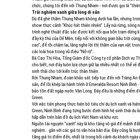
chức, chúng tôi đến với Thung Nham - nơi được gọi là “thiê
Trải nghiệm xanh giữa lòng di sản
Dù đã ghé thăm Thung Nham không dưới hai lần, nhưng trong
show thực cảnh “Khúc hát thiên nhiên”. Lấy núi rừng, sôn
trình nghệ thuật đặc sắc được kết nối qua bốn trạm dừng 
đầy kỳ thú của Dế Mèn; tiếp nối với không gian bầu trời cù
cao”; để rồi chậm lại, lắng nghe lời thì thầm của vạn vật tro
các loài hoa trong vũ điệu “Nở rộ”…
Bà Cao Thị Hòa, Tổng Giám đốc Công ty cổ phần Dịch vụ Thư
cho biết, nơi đây luôn lựa chọn giữ lại nhiều nhất có thể vẻ
sinh thái cho tới kiến trúc thân thiện.
Rời Thung Nham, đoàn khảo sát tiếp tục đến với Tràng An-Bá
sản, để rồi khép lại hành trình ở Emeralda Resort Ninh Bìn
bảo tồn đất ngập nước Vân Long. Đây đều là những điểm đến
Green.
Với việc tiên phong thực hiện bộ tiêu chí du lịch xanh và h
Green, Ninh Bình đang từng bước định hình hệ sinh thái du l
hấp dẫn trên bản đồ du lịch Việt Nam và khu vực.
Nguồn tài nguyên “xanh” này là kho tàng vô giá để mảnh đất cố
nghiệm... gắn với các giá trị văn hóa bản địa. Đây cũng là hư
tăng giá trị điểm đến, nhất là trong bối cảnh du khách ngày