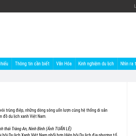
L
chiếu
Thông tin cần biết
Văn Hóa
Kinh nghiệm du lịch
Nhìn ra 
 vôi trùng điệp, những dòng sông uốn lượn cùng hệ thống di sản
n đồ du lịch xanh Việt Nam.
nh thái Tràng An, Ninh Bình (Ảnh TUẤN LÊ)
i hội Du lịch Xanh Việt Nam phối hợp Hiệp hội Du lịch địa phương tổ