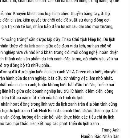
a bảo tồn, khai thác di sản. Chỉ khi cả ba bên cùng đồng hành, vị thế
ể, như: Khuyến khích các loại hình chèo thuyền bằng tay, đi bộ
c đến di sản; kiên quyết từ chối các đề xuất sử dụng động cơ,
 giá trị kinh tế lớn, nhằm bảo đảm lợi ích lâu dài cho môi trường,
g “khoảng trống” cần được lấp đầy. Theo Chủ tịch Hiệp hội Du lịch
 nhận thức về
du lịch xanh
giữa các đơn vị du lịch; sự hạn chế về
nh nghiệp vừa và nhỏ khó khăn trong đổi mới công nghệ, hoàn thiện
ình thành các sản phẩm du lịch xanh đặc trưng, có chiều sâu và khả
hỗ trợ đồng bộ từ nhiều phía…
ơn vị đã được gắn biển du lịch xanh VITA Green cho biết, chuyển
 vận hành của doanh nghiệp, bắt đầu từ những việc làm nhỏ nhất,
hất của du lịch xanh, hoặc không biết bắt đầu từ đâu, triển khai
 liên kết giữa các doanh nghiệp lưu trú, lữ hành, điểm đến, cộng
rên tất cả các mắt xích của hành trình du lịch.
 nhân hoạt động trong lĩnh vực du lịch xanh trên địa bàn tỉnh cùng
hội Du lịch xanh tỉnh Ninh Bình đã chính thức được thành lập. Chi
a vận động, hướng dẫn các hội viên thực hiện các tiêu chí du lịch
o tạo, hội thảo, liên kết hợp tác phát triển du lịch xanh…
Trang Anh
Nguồn: Báo Nhân Dân