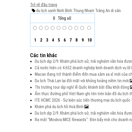
Trở về đầu trang
du lịch xanh
Ninh Bình
Thung Nham
Tràng An
di sản
0
Tổng số:
1
2
3
4
5
6
7
8
9
10
Các tin khác
Du lịch dịp 2/9: Khám phá lịch sử, trải nghiệm văn hóa đư
Cả nước hiện có 4.652 doanh nghiệp kinh doanh dịch vụ lữ
Macao đang trở thành điểm đến mua sắm xa xỉ mới của c
Du lịch Thái Lan lại đối mặt với khủng hoảng niềm tin mới
Thị trường tour dịp nghỉ lễ Quốc khánh bắt đầu khởi động
Ẩm thực đường phố Việt Nam ghi tên trên bản đồ du lịch t
ITE HCMC 2026 - Sự kiện xúc tiến thương mại du lịch quố
Khám phá du lịch hồ Hoà Bình
Du lịch dịp 2/9: Khám phá lịch sử, trải nghiệm văn hóa đư
Ra mắt "Moskva MICE Rewards": Đòn bẩy mới cho doanh ng