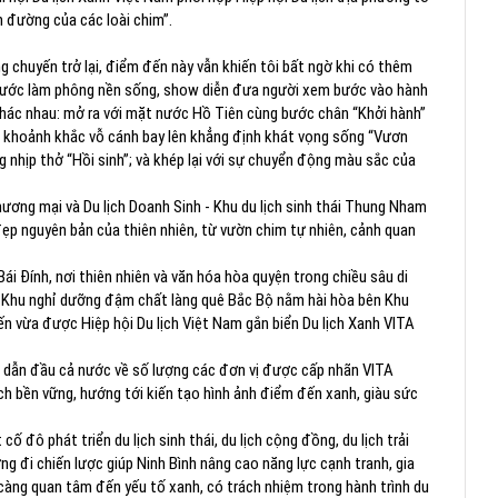
n đường của các loài chim”.
 chuyến trở lại, điểm đến này vẫn khiến tôi bất ngờ khi có thêm
g nước làm phông nền sống, show diễn đưa người xem bước vào hành
khác nhau: mở ra với mặt nước Hồ Tiên cùng bước chân “Khởi hành”
ng khoảnh khắc vỗ cánh bay lên khẳng định khát vọng sống “Vươn
ng nhịp thở “Hồi sinh”; và khép lại với sự chuyển động màu sắc của
ơng mại và Du lịch Doanh Sinh - Khu du lịch sinh thái Thung Nham
 đẹp nguyên bản của thiên nhiên, từ vườn chim tự nhiên, cảnh quan
i Đính, nơi thiên nhiên và văn hóa hòa quyện trong chiều sâu di
h - Khu nghỉ dưỡng đậm chất làng quê Bắc Bộ nằm hài hòa bên Khu
 vừa được Hiệp hội Du lịch Việt Nam gắn biển Du lịch Xanh VITA
iện dẫn đầu cả nước về số lượng các đơn vị được cấp nhãn VITA
ịch bền vững, hướng tới kiến tạo hình ảnh điểm đến xanh, giàu sức
 đô phát triển du lịch sinh thái, du lịch cộng đồng, du lịch trải
ớng đi chiến lược giúp Ninh Bình nâng cao năng lực cạnh tranh, gia
 càng quan tâm đến yếu tố xanh, có trách nhiệm trong hành trình du