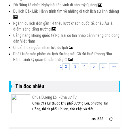
Đà Nẵng tổ chức Ngày hội tôn vinh di sản mỳ Quảng
Du lịch Đắk Lắk: Hành trình tìm về những di tích lịch sử linh thiêng
Ngành du lịch đón gần 14 triệu lượt khách quốc tế, châu Âu là
điểm sáng tăng trưởng
Cảng hàng không quốc tế Nội Bài có làn nhập cảnh riêng cho công
dân Việt Nam
Chuẩn hóa nguồn nhân lực du lịch
Phát triển sản phẩm du lịch đường sắt Cố đô Huế-Phong Nha:
Hành trình kỳ quan-Di sản thế giới
1
2
3
4
5
...
>>
Tin đọc nhiều
Chùa Dương Lôi - Cha Lư Tự
Chùa Cha Lư thuộc khu phố Dương Lôi, phường Tân
Hồng, thành phố Từ Sơn, thờ Phật và thờ...
538