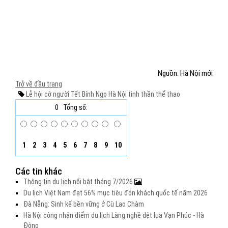
Nguồn: Hà Nội mới
Trở về đầu trang
Lễ hội cờ người
Tết Bính Ngọ
Hà Nội
tinh thần thể thao
0
Tổng số:
1
2
3
4
5
6
7
8
9
10
Các tin khác
Thông tin du lịch nổi bật tháng 7/2026
Du lịch Việt Nam đạt 56% mục tiêu đón khách quốc tế năm 2026
Đà Nẵng: Sinh kế bền vững ở Cù Lao Chàm
Hà Nội công nhận điểm du lịch Làng nghề dệt lụa Vạn Phúc - Hà
Đông