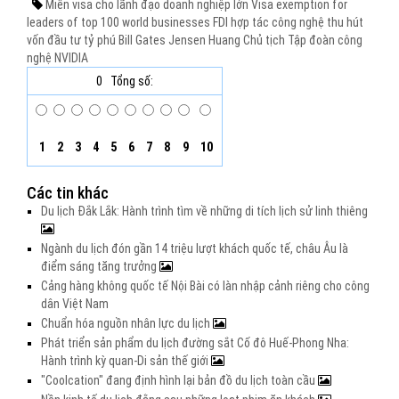
Miễn visa cho lãnh đạo doanh nghiệp lớn
Visa exemption for
leaders of top 100 world businesses
FDI
hợp tác công nghệ
thu hút
vốn đầu tư
tỷ phú Bill Gates
Jensen Huang
Chủ tịch Tập đoàn công
nghệ NVIDIA
0
Tổng số:
1
2
3
4
5
6
7
8
9
10
Các tin khác
Du lịch Đắk Lắk: Hành trình tìm về những di tích lịch sử linh thiêng
Ngành du lịch đón gần 14 triệu lượt khách quốc tế, châu Âu là
điểm sáng tăng trưởng
Cảng hàng không quốc tế Nội Bài có làn nhập cảnh riêng cho công
dân Việt Nam
Chuẩn hóa nguồn nhân lực du lịch
Phát triển sản phẩm du lịch đường sắt Cố đô Huế-Phong Nha:
Hành trình kỳ quan-Di sản thế giới
"Coolcation" đang định hình lại bản đồ du lịch toàn cầu