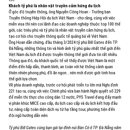
Khách tỷ phú là nhân vật truyền cảm hứng du lịch
Ở góc độ truyền thông, ông Nguyễn Công Hoan - Trưởng ban
Truyền thông Hiệp Hội du lịch Việt Nam - cho rằng, cùng với việc
miễn visa thì nên coi lãnh đạo các doanh nghiệp thuộc top 100 thế
giới, các triệu phú và tỷ phú là nhân vật truyền cảm hứng du lịch,
tạo cơ hội cho truyền thông quốc tế quảng bá về Việt Nam.
Ông Hoan dẫn chứng, đầu tháng 3/2024 tỷ phú Bill Gates đến TP.
Đà Nẵng, những thông tin và hình ảnh tỷ phú giàu nhất thế giới đến
Việt Nam du lịch đã được truyền thông thế giới đưa tin rất nhiều.
Thông qua đó, du khách quốc tế sẽ thấy được Việt Nam là một
điểm đến hấp dẫn, thanh bình, an toàn với hệ thống cảnh quan
thiên nhiên phong phú, đồ ăn ngon... nên mới được giới tinh hoa
thế giới lựa chọn.
Về phía doanh nghiệp, trước cơ hội phát triển to lớn mà Nghị định
221 tạo ra, cùng với việc Chính phủ vừa ban hành Nghị quyết số 229
để miễn thị thực cho công dân 12 nước, PYS Travel đang đẩy mạnh
vị phân khúc MICE cao cấp, du lịch cao cấp và du lịch kết hợp đầu
tư; nâng cấp toàn diện dịch vụ từ hạ tầng tour, phương tiện đến
đội ngũ hướng dẫn viên.
Tỷ phú Bill Gates cùng bạn gái tại đỉnh núi Bàn Cờ ở TP. Đà Nẵng năm