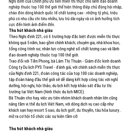
Nghị định của Chính phủ ưu tiên miễn thị thực cho lãnh đạo doanh
nghiệp thuộc top 100 thế giới thể hiện thông điệp chủ động hội nhập,
chào đón dòng khách quốc tế chất lượng cao - những tỷ phú, triệu
phú có nhu cầu chi tiêu nhiều, lưu trú dài ngày và có ảnh hưởng tích
cực đến hình ảnh điểm đến.
Thu hút khách nhà giàu
Theo Nghị định 221, có 6 trường hợp đặc biệt được miễn thị thực
không quá 5 năm, bao gồm chính khách; chuyên gia, nhà khoa học,
tổng công trình sư, nhân lực công nghệ số chất lượng cao và lãnh
đạo doanh nghiệp thuộc top 100 thế giới.
Trao đổi với Tiền Phong, bà Lâm Thị Thuận - Giám đốc kinh doanh
Công ty Du lịch PYS Travel - đánh giá, với chính sách miễn thị thực
của Nghị định 221, đoàn công tác của top 100 các doanh nghiệp,
tập đoàn hàng đầu thế giới sẽ dễ dàng kết hợp công tác với nghỉ
dưỡng, hội nghị, hội thảo, du lịch kết hợp khảo sát đầu tư thị
trường tại Việt Nam (hình thức du lịch MICE).
Bà Thuận cho hay, việc ưu tiên nhóm khách doanh nhân lớn cũng
nâng tầm vị thế du lịch Việt Nam, với dòng dịch vụ cao cấp như
khách sạn hay resort 5 sao, du lịch golf, du thuyền, tàu hỏa luxury…
mở ra cơ hội tổ chức các sự kiện tầm cỡ.
Thu hút khách nhà giàu