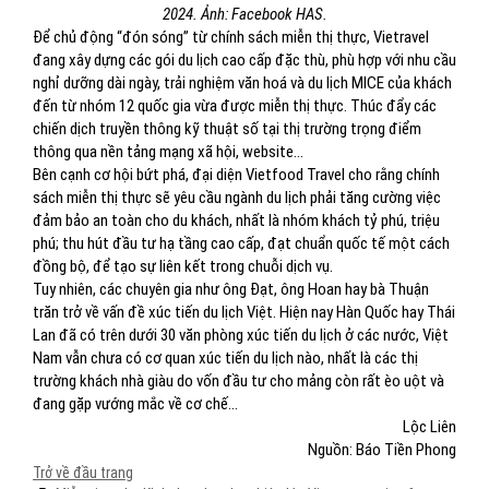
2024. Ảnh: Facebook HAS.
Để chủ động “đón sóng” từ chính sách miễn thị thực, Vietravel
đang xây dựng các gói du lịch cao cấp đặc thù, phù hợp với nhu cầu
nghỉ dưỡng dài ngày, trải nghiệm văn hoá và du lịch MICE của khách
đến từ nhóm 12 quốc gia vừa được miễn thị thực. Thúc đẩy các
chiến dịch truyền thông kỹ thuật số tại thị trường trọng điểm
thông qua nền tảng mạng xã hội, website...
Bên cạnh cơ hội bứt phá, đại diện Vietfood Travel cho rằng chính
sách miễn thị thực sẽ yêu cầu ngành du lịch phải tăng cường việc
đảm bảo an toàn cho du khách, nhất là nhóm khách tỷ phú, triệu
phú; thu hút đầu tư hạ tầng cao cấp, đạt chuẩn quốc tế một cách
đồng bộ, để tạo sự liên kết trong chuỗi dịch vụ.
Tuy nhiên, các chuyên gia như ông Đạt, ông Hoan hay bà Thuận
trăn trở về vấn đề xúc tiến du lịch Việt. Hiện nay Hàn Quốc hay Thái
Lan đã có trên dưới 30 văn phòng xúc tiến du lịch ở các nước, Việt
Nam vẫn chưa có cơ quan xúc tiến du lịch nào, nhất là các thị
trường khách nhà giàu do vốn đầu tư cho mảng còn rất èo uột và
đang gặp vướng mắc về cơ chế...
Lộc Liên
Nguồn: Báo Tiền Phong
Trở về đầu trang