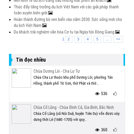
Nền kinh tế du lịch đằng sau những loạt phim ăn khách
Thúc đẩy tăng trưởng du lịch Việt Nam với các giải pháp thanh
toán xuyên biên giới
Hoàn thành đường bộ ven biển vào năm 2030: Sức sống mới cho
du lịch Việt Nam
Du khách trải nghiệm văn hóa Cơ tu tại Ngày hội Đông Giang
1
2
3
4
5
...
>>
Tin đọc nhiều
Chùa Dương Lôi - Cha Lư Tự
Chùa Cha Lư thuộc khu phố Dương Lôi, phường Tân
Hồng, thành phố Từ Sơn, thờ Phật và thờ...
536
Chùa Cổ Lũng - Chùa Đình Cả, Gia Bình, Bắc Ninh
Chùa Cổ Lũng (xã Nội Duệ, huyện Tiên Du) vốn được xây
dựng thời Lê (1680 -1705) với quy...
360