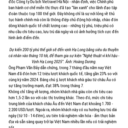
đốc Công ty Du lịch Vietravel Hà Nội - nhận định, việc Chính phủ
ban hành cơ chế miễn thị thực đã tạo “làn xanh” cho lãnh đạo tập
đoàn thuộc top 100 thế giới. Đây không chỉ là sự nới lỏng về thủ
tục hành chính mà còn là thông điệp chủ động hội nhập, chào đón
dòng khách quốc tế chất lượng cao - những tỷ phú, triệu phú có
nhu cầu chi tiêu cao, lưu trú dài ngày và có ảnh hưởng tích cực đến
hình ảnh điểm đến.
Dự kiến 200 tỷ phú thế giới sẽ đến vịnh Hạ Long bằng siêu du thuyền
cá nhân vào tháng 10 tới, để tham gia sự kiện “Nghệ thuật vì khí hậu -
Vịnh Hạ Long 2025”. Ảnh: Hoàng Dương.
Ông Phạm Văn Bảy dẫn chứng, trong 7 tháng đầu năm nay Việt
Nam đã đón hơn 12 triệu lượt khách quốc tế, tăng gần 23% so với
cùng kỳ năm 2024. Đáng chú ý, lượt khách nhà giàu từ châu Âu có
sự tăng trưởng mạnh, đạt 38% trong tháng 7.
Không chỉ tăng về lượng, nhóm khách nhà giàu còn chi tiêu cao
hơn 1,5-2 lần so với các thị trường khác. Theo đó, mức chi tiêu
trung bình của khách châu Âu đến Việt Nam đạt khoảng 1.700 -
2.200 USD/lượt. Ngoài ra, nhóm khách này có xu hướng lưu trú dài
ngày (từ 10 - 14 đêm), ưu tiên trải nghiệm văn hóa - ẩm thực bản
địa và sẵn sàng quay trở lại Việt Nam nhiều lần nếu có trải nghiệm
tốt.