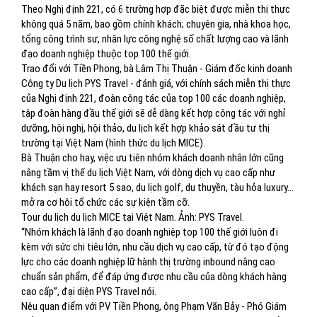
Theo Nghị định 221, có 6 trường hợp đặc biệt được miễn thị thực
không quá 5 năm, bao gồm chính khách; chuyên gia, nhà khoa học,
tổng công trình sư, nhân lực công nghệ số chất lượng cao và lãnh
đạo doanh nghiệp thuộc top 100 thế giới.
Trao đổi với Tiền Phong, bà Lâm Thị Thuận - Giám đốc kinh doanh
Công ty Du lịch PYS Travel - đánh giá, với chính sách miễn thị thực
của Nghị định 221, đoàn công tác của top 100 các doanh nghiệp,
tập đoàn hàng đầu thế giới sẽ dễ dàng kết hợp công tác với nghỉ
dưỡng, hội nghị, hội thảo, du lịch kết hợp khảo sát đầu tư thị
trường tại Việt Nam (hình thức du lịch MICE).
Bà Thuận cho hay, việc ưu tiên nhóm khách doanh nhân lớn cũng
nâng tầm vị thế du lịch Việt Nam, với dòng dịch vụ cao cấp như
khách sạn hay resort 5 sao, du lịch golf, du thuyền, tàu hỏa luxury…
mở ra cơ hội tổ chức các sự kiện tầm cỡ.
Tour du lịch du lịch MICE tại Việt Nam. Ảnh: PYS Travel.
“Nhóm khách là lãnh đạo doanh nghiệp top 100 thế giới luôn đi
kèm với sức chi tiêu lớn, nhu cầu dịch vụ cao cấp, từ đó tạo động
lực cho các doanh nghiệp lữ hành thị trường inbound nâng cao
chuẩn sản phẩm, để đáp ứng được nhu cầu của dòng khách hàng
cao cấp”, đại diện PYS Travel nói.
Nêu quan điểm với PV Tiền Phong, ông Phạm Văn Bảy - Phó Giám