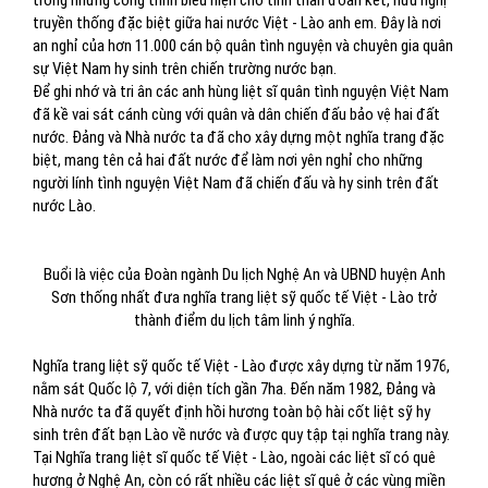
trong những công trình biểu hiện cho tinh thần đoàn kết, hữu nghị
truyền thống đặc biệt giữa hai nước Việt - Lào anh em. Đây là nơi
an nghỉ của hơn 11.000 cán bộ quân tình nguyện và chuyên gia quân
sự Việt Nam hy sinh trên chiến trường nước bạn.
Để ghi nhớ và tri ân các anh hùng liệt sĩ quân tình nguyện Việt Nam
đã kề vai sát cánh cùng với quân và dân chiến đấu bảo vệ hai đất
nước. Đảng và Nhà nước ta đã cho xây dựng một nghĩa trang đặc
biệt, mang tên cả hai đất nước để làm nơi yên nghỉ cho những
người lính tình nguyện Việt Nam đã chiến đấu và hy sinh trên đất
nước Lào.
Buổi là việc của Đoàn ngành Du lịch Nghệ An và UBND huyện Anh
Sơn thống nhất đưa nghĩa trang liệt sỹ quốc tế Việt - Lào trở
thành điểm du lịch tâm linh ý nghĩa.
Nghĩa trang liệt sỹ quốc tế Việt - Lào được xây dựng từ năm 1976,
nằm sát Quốc lộ 7, với diện tích gần 7ha. Đến năm 1982, Đảng và
Nhà nước ta đã quyết định hồi hương toàn bộ hài cốt liệt sỹ hy
sinh trên đất bạn Lào về nước và được quy tập tại nghĩa trang này.
Tại Nghĩa trang liệt sĩ quốc tế Việt - Lào, ngoài các liệt sĩ có quê
hương ở Nghệ An, còn có rất nhiều các liệt sĩ quê ở các vùng miền