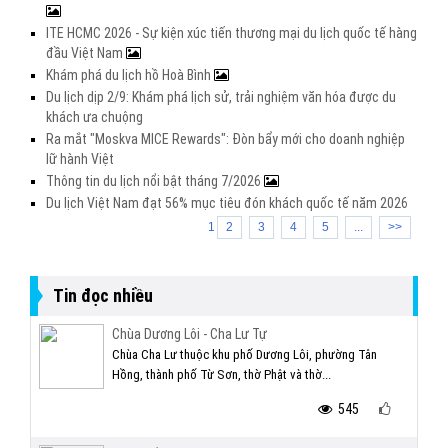
ITE HCMC 2026 - Sự kiện xúc tiến thương mại du lịch quốc tế hàng
đầu Việt Nam
Khám phá du lịch hồ Hoà Bình
Du lịch dịp 2/9: Khám phá lịch sử, trải nghiệm văn hóa được du
khách ưa chuộng
Ra mắt "Moskva MICE Rewards": Đòn bẩy mới cho doanh nghiệp
lữ hành Việt
Thông tin du lịch nổi bật tháng 7/2026
Du lịch Việt Nam đạt 56% mục tiêu đón khách quốc tế năm 2026
1
2
3
4
5
...
>>
Tin đọc nhiều
Chùa Dương Lôi - Cha Lư Tự
Chùa Cha Lư thuộc khu phố Dương Lôi, phường Tân
Hồng, thành phố Từ Sơn, thờ Phật và thờ...
545