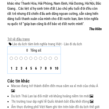
khác như Thanh Hóa, Hải Phòng, Nam Định, Hải Dương, Hà Nội, Bắc
Giang... Các liệt sĩ hy sinh trên đất Lào chủ yếu tuổi đời đều còn
rất trẻ nhưng đã chiến đấu anh dũng ngoan cường, sẵn sàng hiến
dâng tuổi thanh xuân của mình cho đất nước bạn, làm tròn nghĩa
vụ quốc tế "giúp bạn cũng là để bảo vệ đất nước mình".
Thu Hiền
Trở về đầu trang
Lào
du lịch tâm linh
nghĩa trang Việt - Lào
đi du lịch
0
Tổng số:
1
2
3
4
5
6
7
8
9
10
Các tin khác
Macao đang trở thành điểm đến mua sắm xa xỉ mới của châu Á
Du lịch Thái Lan lại đối mặt với khủng hoảng niềm tin mới
Thị trường tour dịp nghỉ lễ Quốc khánh bắt đầu khởi động
Ẩm thực đường phố Việt Nam ghi tên trên bản đồ du lịch thế giới