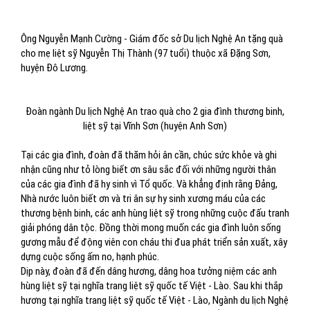
Ông Nguyễn Mạnh Cường - Giám đốc sở Du lịch Nghệ An tặng quà
cho mẹ liệt sỹ Nguyễn Thị Thành (97 tuổi) thuộc xã Đặng Sơn,
huyện Đô Lương.
Đoàn ngành Du lịch Nghệ An trao quà cho 2 gia đình thương binh,
liệt sỹ tại Vĩnh Sơn (huyện Anh Sơn)
Tại các gia đình, đoàn đã thăm hỏi ân cần, chúc sức khỏe và ghi
nhận cũng như tỏ lòng biết ơn sâu sắc đối với những người thân
của các gia đình đã hy sinh vì Tổ quốc. Và khẳng định rằng Đảng,
Nhà nước luôn biết ơn và tri ân sự hy sinh xương máu của các
thương bệnh binh, các anh hùng liệt sỹ trong những cuộc đấu tranh
giải phóng dân tộc. Đồng thời mong muốn các gia đình luôn sống
gương mẫu để động viên con cháu thi đua phát triển sản xuất, xây
dựng cuộc sống ấm no, hạnh phúc.
Dịp này, đoàn đã đến dâng hương, dâng hoa tưởng niệm các anh
hùng liệt sỹ tại nghĩa trang liệt sỹ quốc tế Việt - Lào. Sau khi thắp
hương tại nghĩa trang liệt sỹ quốc tế Việt - Lào, Ngành du lịch Nghệ