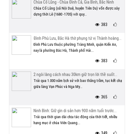
Chùa Cổ Lũng - Chùa Đình Cả, Gia Bình, Bắc Ninh
Chùa Cổ Lũng (xã Nội Duệ, huyện Tiên Du) vốn được xây
dựng thời Lê (1680 -1705) với quy...
383
Đình Phù Lưu, Bắc Hà thờ phụng tứ vị Thành hoàng...
Đình Phù Lưu thuộc phường Tràng Minh, quận Kiến An,
nay là phường Bắc Hà, Thành phố Hải...
383
2 ngôi làng cách nhau 30km giữ trọn lời thề suốt...
Trải qua 1.000 năm lịch sử với bao thăng trầm, tục kết chạ
giữa làng Vạn Phúc và Nga My...
365
Ninh Bình: Giữ gìn di sản hơn 900 năm tuổi trước...
Trải qua thời gian dài chịu tác động của thời tiết, nhiều
hạng mục ở chùa Viên Quang...
349