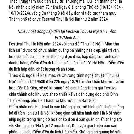
Theo Trung tâm Xúc tiến Đầu tư, Thương mại, Du lịch thành phố Hà
Nội, nhân dịp kỷ niệm 70 năm Ngày Giải phóng Thủ đô (10/10/1954 -
10/10/2024), vào giữa tháng 9 tới đây, đơn vị tiếp tục tham mưu
Thành phố tổ chức Festival Thu Hà Nội lần thứ 2 năm 2024.
Nhiều hoạt động hấp dẫn tại Festival Thu Hà Nội lần 1. Ảnh:
VGP/Minh Anh
Festival Thu Hà Nội năm 2024 với chủ đề "Thu Hà Nội - Mùa thu
lịch sử" được tổ chức nhằm quảng bá những nét đẹp, giá trị văn
hóa lịch sử, du lịch, khai thác sự độc đáo, hấp dẫn, tôn vinh các
danh thắng, điểm đến di tích, di sản của Thủ đô Hà Nội - điểm đến
du lịch hấp dẫn, chất lượng và an toàn.
Theo đó, ngoài lễ khai mạc và Chương trình nghệ thuật "Thu Hà
Nội" diễn ra từ 19h30 đến 22h ngày 13/9 tại sân khấu khu vực vườn
hoa đền Bà Kiệu, sẽ có khoảng 150 gian hàng tham gia Festival
chia thành các khu vực theo thiết kế và dàn dựng dọc phố Đinh
Tiên Hoàng, phố Lê Thạch và khu vực nhà Bát Giác.
Điểm nhấn của Festival là các không gian, mô hình giới thiệu quảng
bá di tích lịch sử Hà Nội; không gian tái hiện hình ảnh Hà Nội nhộn
nhịp ngập trong rừng cờ hoa chào đón đoàn quân chiến thắng trở
về; Không gian "Hà Nội 12 mùa hoa"; Khu vực giới thiệu các sản
phẩm du lịch, điểm đến du lịch tiêu biểu. Không gian quảng bá sản