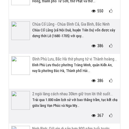
Hồng, thành phố Từ Sơn, thờ Phật và thờ...
550
Chùa Cổ Lũng - Chùa Đình Cả, Gia Bình, Bắc Ninh
Chùa Cổ Lũng (xã Nội Duệ, huyện Tiên Du) vốn được xây
dựng thời Lê (1680 -1705) với quy...
386
Đình Phù Lưu, Bắc Hà thờ phụng tứ vị Thành hoàng...
Đình Phù Lưu thuộc phường Tràng Minh, quận Kiến An,
nay là phường Bắc Hà, Thành phố Hải...
386
2 ngôi làng cách nhau 30km giữ trọn lời thề suốt...
Trải qua 1.000 năm lịch sử với bao thăng trầm, tục kết chạ
giữa làng Vạn Phúc và Nga My...
367
Ninh Bình: Giữ gìn di sản hơn 900 năm tuổi trước...