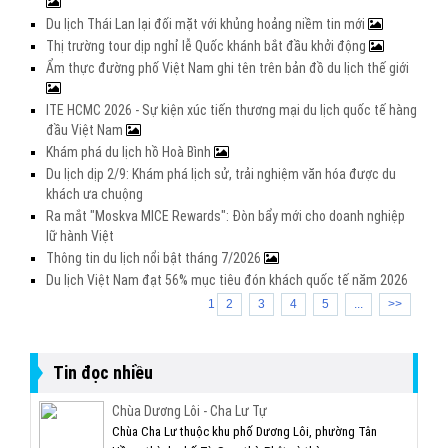
Du lịch Thái Lan lại đối mặt với khủng hoảng niềm tin mới
Thị trường tour dịp nghỉ lễ Quốc khánh bắt đầu khởi động
Ẩm thực đường phố Việt Nam ghi tên trên bản đồ du lịch thế giới
ITE HCMC 2026 - Sự kiện xúc tiến thương mại du lịch quốc tế hàng
đầu Việt Nam
Khám phá du lịch hồ Hoà Bình
Du lịch dịp 2/9: Khám phá lịch sử, trải nghiệm văn hóa được du
khách ưa chuộng
Ra mắt "Moskva MICE Rewards": Đòn bẩy mới cho doanh nghiệp
lữ hành Việt
Thông tin du lịch nổi bật tháng 7/2026
Du lịch Việt Nam đạt 56% mục tiêu đón khách quốc tế năm 2026
1
2
3
4
5
...
>>
Tin đọc nhiều
Chùa Dương Lôi - Cha Lư Tự
Chùa Cha Lư thuộc khu phố Dương Lôi, phường Tân