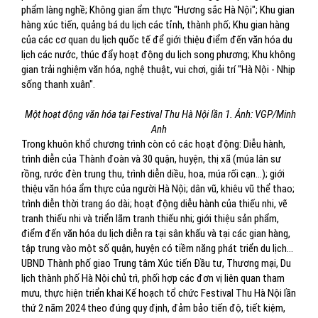
phẩm làng nghề; Không gian ẩm thực "Hương sắc Hà Nội"; Khu gian
hàng xúc tiến, quảng bá du lịch các tỉnh, thành phố; Khu gian hàng
của các cơ quan du lịch quốc tế để giới thiệu điểm đến văn hóa du
lịch các nước, thúc đẩy hoạt động du lịch song phương; Khu không
gian trải nghiệm văn hóa, nghệ thuật, vui chơi, giải trí "Hà Nội - Nhịp
sống thanh xuân".
Một hoạt động văn hóa tại Festival Thu Hà Nội lần 1. Ảnh: VGP/Minh
Anh
Trong khuôn khổ chương trình còn có các hoạt động: Diễu hành,
trình diễn của Thành đoàn và 30 quận, huyện, thị xã (múa lân sư
rồng, rước đèn trung thu, trình diễn diều, hoa, múa rối cạn...); giới
thiệu văn hóa ẩm thực của người Hà Nội; dân vũ, khiêu vũ thể thao;
trình diễn thời trang áo dài; hoạt động diễu hành của thiếu nhi, vẽ
tranh thiếu nhi và triển lãm tranh thiếu nhi; giới thiệu sản phẩm,
điểm đến văn hóa du lịch diễn ra tại sân khấu và tại các gian hàng,
tập trung vào một số quận, huyện có tiềm năng phát triển du lịch…
UBND Thành phố giao Trung tâm Xúc tiến Đầu tư, Thương mại, Du
lịch thành phố Hà Nội chủ trì, phối hợp các đơn vị liên quan tham
mưu, thực hiện triển khai Kế hoạch tổ chức Festival Thu Hà Nội lần
thứ 2 năm 2024 theo đúng quy định, đảm bảo tiến độ, tiết kiệm,