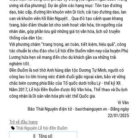
ương và địa phương). Dự án gồm các hạng mục: Tôn tạo đường
dạo, bậc cấp, đường lên khuôn viên Di tích; cải tạo đường dạo, lan
can và khuôn viên hồ Bán Nguyệt… Qua đó tạo cảnh quan khang
trang, bảo đảm thuận lợi cho sinh hoạt văn hóa, tín ngưỡng của
nhân dân, góp phần lưu giữ những giá trị văn hóa, lịch sử truyền
thống của dân tộc.
Với phương châm “trang trọng, an toàn, tiết kiệm, hiệu quả”, công
tác chuẩn bị chu đáo cho Lễ hội đền Đuổm năm nay của huyện Phú
Lương hứa hẹn sẽ mang đến cho du khách gần xa những trải
nghiệm tốt.
Đền Đuổm là nơi thờ Anh hùng dân tộc Dương Tự Minh, người có
công lao to lớn trong việc đánh đuổi giặc ngoại xâm, bảo vệ vững
chắc biên cương phía Bắc của Tổ quốc dưới triều Lý - thế kỷ XII.
Năm 2017, Lễ hội Đền Đuổm được Bộ Văn hóa, Thể thao và Du lịch
công nhận là Di sản văn hóa phi vật thể Quốc gia.
Vi Vân
Báo Thái Nguyên điện tử - baothainguyen.vn - Đăng ngày
22/01/2025
Trở về đầu trang
Thái Nguyên
Lễ hội đền Đuổm
0
Tổng số: