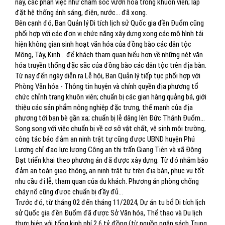
này, các phần việc như chăm sóc vườn hoa trong khuôn viên; lắp
đặt hệ thống ánh sáng, điện, nước… đã xong.
Bên cạnh đó, Ban Quản lý Di tích lịch sử Quốc gia đền Đuổm cũng
phối hợp với các đơn vị chức năng xây dựng xong các mô hình tái
hiện không gian sinh hoạt văn hóa của đồng bào các dân tộc
Mông, Tày, Kinh… để khách tham quan hiểu hơn về những nét văn
hóa truyền thống đặc sắc của đồng bào các dân tộc trên địa bàn.
Từ nay đến ngày diễn ra Lễ hội, Ban Quản lý tiếp tục phối hợp với
Phòng Văn hóa - Thông tin huyện và chính quyền địa phương tổ
chức chỉnh trang khuôn viên; chuẩn bị các gian hàng quảng bá, giới
thiệu các sản phẩm nông nghiệp đặc trưng, thế mạnh của địa
phương tới bạn bè gần xa; chuẩn bị lễ dâng lên Đức Thánh Đuổm…
Song song với việc chuẩn bị về cơ sở vật chất, vệ sinh môi trường,
công tác bảo đảm an ninh trật tự cũng được UBND huyện Phú
Lương chỉ đạo lực lượng Công an thị trấn Giang Tiên và xã Động
Đạt triển khai theo phương án đã được xây dựng. Từ đó nhằm bảo
đảm an toàn giao thông, an ninh trật tự trên địa bàn, phục vụ tốt
nhu cầu đi lễ, tham quan của du khách. Phương án phòng chống
cháy nổ cũng được chuẩn bị đầy đủ…
Trước đó, từ tháng 02 đến tháng 11/2024, Dự án tu bổ Di tích lịch
sử Quốc gia đền Đuổm đã được Sở Văn hóa, Thể thao và Du lịch
thực hiện với tổng kinh phí 2,6 tỷ đồng (từ nguồn ngân sách Trung