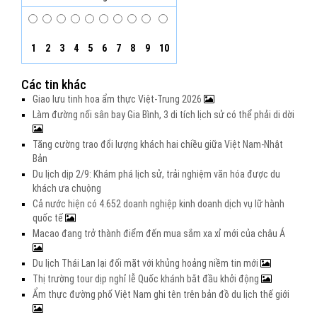
1
2
3
4
5
6
7
8
9
10
Các tin khác
Giao lưu tinh hoa ẩm thực Việt-Trung 2026
Làm đường nối sân bay Gia Bình, 3 di tích lịch sử có thể phải di dời
Tăng cường trao đổi lượng khách hai chiều giữa Việt Nam-Nhật
Bản
Du lịch dịp 2/9: Khám phá lịch sử, trải nghiệm văn hóa được du
khách ưa chuộng
Cả nước hiện có 4.652 doanh nghiệp kinh doanh dịch vụ lữ hành
quốc tế
Macao đang trở thành điểm đến mua sắm xa xỉ mới của châu Á
Du lịch Thái Lan lại đối mặt với khủng hoảng niềm tin mới
Thị trường tour dịp nghỉ lễ Quốc khánh bắt đầu khởi động
Ẩm thực đường phố Việt Nam ghi tên trên bản đồ du lịch thế giới