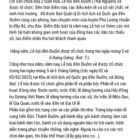
Chỉ còn chưa đầy 2 tuần nữa, Lễ hội đền Đuổm (Thái Nguyên) sẽ
được tổ chức. Đến thời điểm này, các điều kiện về cơ sở vật chất, vệ
sinh môi trường… đã được Ban Quản lý Di tích lịch sử Quốc gia đền
Đuổm cùng các phòng, ban chuyên môn của huyện Phú Lương chuẩn
bị đầy đủ, chu đáo. Điểm đặc biệt là năm nay, Lễ hội có thêm các mô
hình tái hiện không gian sinh hoạt của đồng bào các dân tộc thiểu
số, tạo điểm nhấn thu hút khách tham quan.
Hằng năm, Lễ hội đền Đuổm được tổ chức trong hai ngày mùng 5 và
6 tháng Giêng. Ảnh: T.L
Cũng như mọi năm, năm nay, Lễ hội đền Đuổm sẽ được tổ chức
trong hai ngày mùng 5 và 6 tháng Giêng (tức ngày 02 và
03/02/2025) tại Khu di tích lịch sử Quốc gia đền Đuổm, xã Động
Đạt. Lễ hội được tổ chức gồm phần lễ và phần hội. Phần lễ có các
hoạt động như: Rước nước; rước đất; lễ dâng hương của Hội đồng
họ Dương Việt Nam; lễ dâng hương của các xã, thị trấn; lễ Mộc Dục;
lễ Gia Quan; rước lễ vào đền và đại tế lễ.
Phần hội gồm hội tung còn và các phần thi như: Trưng bày mâm lễ
cung tiến Đức Thánh Đuổm; giã bánh dày; gói bánh chưng; làm các
loại bánh dân tộc, bánh có sử dụng nguyên liệu từ trà xanh; trình
diễn trang phục truyền thống; văn nghệ. Ngoài ra còn có các trò
chơi dân gian, thi đấu thể thao (đẩy gậy, kéo co…).