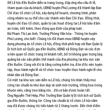
Để Lễ hội đền Đuổm diễn ra trang trọng, đáp ứng nhu cầu đi lễ,
tham quan của du khách, UBND huyện Phú Lương đã thành lập Ban
Chỉ đạo tổ chức Lễ hội, xây dựng kế hoạch, chương trình, phân
công nhiệm vụ cụ thể cho các thành viên Ban Chỉ đạo. Đồng thời,
huyện chỉ đạo tổ chức, quản lý các hoạt động tại Lễ hội bảo đảm
an toàn, tiết kiệm, theo đúng quy định của pháp luật…
Bà Phạm Thị Lan Anh, Trưởng Phòng Văn hóa - Thông tin huyện
Phú Lương, cho biết: Chúng tôi đã tham mưu UBND huyện xây
dựng phương án tổ chức Lễ hội, đồng thời phối hợp với Ban Quản lý
Di tích lịch sử Quốc gia đền Đuổm, UBND xã Động Đạt và các đơn
vị liên quan tổ chức trang trí khánh tiết, bố trí không gian trưng bày,
quảng bá các sản phẩm thế mạnh của địa phương tại khu vực sân
đền Đuổm. Cùng với đó là tăng cường kiểm tra, đôn đốc việc luyện
tập, thực hành nghi lễ và tổ chức trao truyền thực hành nghi lễ cho
nhân dân xã Động Đạt…
Có mặt tại khu vực sân diễn ra Lễ hội, chúng tôi nhận thấy mọi
công tác chuẩn bị như dọn dẹp vệ sinh môi trường, trồng hoa trong
khuôn viên, căng treo băng rôn… đã cơ bản được hoàn tất.
Ông Nguyễn Thế Hiệp, Phó Trưởng Ban Quản lý Di tích lịch sử Quốc
gia đền Đuổm, thông tin: Công tác chuẩn bị tổ chức Lễ hội năm
nay đã được chúng tôi tiến hành từ 2 tháng trước. Đến thời điểm