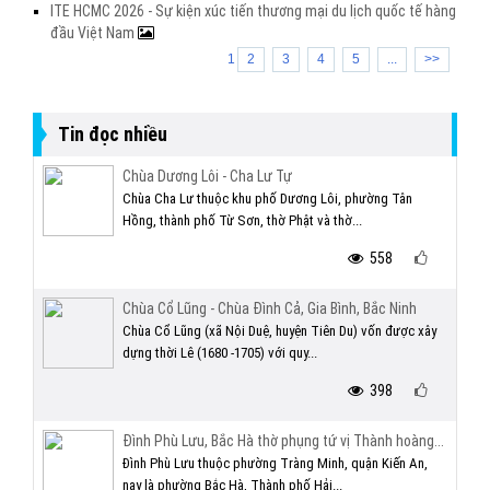
ITE HCMC 2026 - Sự kiện xúc tiến thương mại du lịch quốc tế hàng
đầu Việt Nam
1
2
3
4
5
...
>>
Tin đọc nhiều
Chùa Dương Lôi - Cha Lư Tự
Chùa Cha Lư thuộc khu phố Dương Lôi, phường Tân
Hồng, thành phố Từ Sơn, thờ Phật và thờ...
558
Chùa Cổ Lũng - Chùa Đình Cả, Gia Bình, Bắc Ninh
Chùa Cổ Lũng (xã Nội Duệ, huyện Tiên Du) vốn được xây
dựng thời Lê (1680 -1705) với quy...
398
Đình Phù Lưu, Bắc Hà thờ phụng tứ vị Thành hoàng...
Đình Phù Lưu thuộc phường Tràng Minh, quận Kiến An,
nay là phường Bắc Hà, Thành phố Hải...