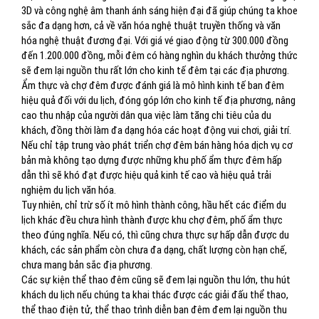
3D và công nghệ âm thanh ánh sáng hiện đại đã giúp chúng ta khoe
sắc đa dạng hơn, cả về văn hóa nghệ thuật truyền thống và văn
hóa nghệ thuật đương đại. Với giá vé giao động từ 300.000 đồng
đến 1.200.000 đồng, mỗi đêm có hàng nghìn du khách thưởng thức
sẽ đem lại nguồn thu rất lớn cho kinh tế đêm tại các địa phương.
Ẩm thực và chợ đêm được đánh giá là mô hình kinh tế ban đêm
hiệu quả đối với du lịch, đóng góp lớn cho kinh tế địa phương, nâng
cao thu nhập của người dân qua việc làm tăng chi tiêu của du
khách, đồng thời làm đa dạng hóa các hoạt động vui chơi, giải trí.
Nếu chỉ tập trung vào phát triển chợ đêm bán hàng hóa dịch vụ cơ
bản mà không tạo dựng được những khu phố ẩm thực đêm hấp
dẫn thì sẽ khó đạt được hiệu quả kinh tế cao và hiệu quả trải
nghiệm du lịch văn hóa.
Tuy nhiên, chỉ trừ số ít mô hình thành công, hầu hết các điểm du
lịch khác đều chưa hình thành được khu chợ đêm, phố ẩm thực
theo đúng nghĩa. Nếu có, thì cũng chưa thực sự hấp dẫn được du
khách, các sản phẩm còn chưa đa dạng, chất lượng còn hạn chế,
chưa mang bản sắc địa phương.
Các sự kiện thể thao đêm cũng sẽ đem lại nguồn thu lớn, thu hút
khách du lịch nếu chúng ta khai thác được các giải đấu thể thao,
thể thao điện tử, thể thao trình diễn ban đêm đem lại nguồn thu