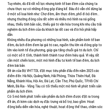
Tuy nhiên, dù đã rất nỗ lực nhưng kinh tế ban đêm của chúng ta
chưa thực sự có những đóng góp đáng kể. Đâu đó vẫn chỉ dừng lại
ở một số loại hình như: Chợ đêm, ẩm thực đêm, phố đi bộ đêm…
nhưng thường đóng cửa rất sớm và nhiều mô hình na ná giống
nhau, thiếu tính bản sắc, thiếu giá trị văn hóa trong khi nhu cầu trải
nghiệm du lịch đêm của du khách lại rất cao và đòi hỏi phải hấp
dẫn.
Không nhiều địa phương có những loại hình, sản phẩm kinh tế ban
đêm, du lịch đêm đem lại giá trị cao, nguồn thu lớn và đóng góp to
lớn vào kinh tế địa phương, giúp gia tăng chuỗi giá trị du lịch. Chỉ
có một số ít tỉnh, thành hình thành tour đêm hiệu quả. Vì vậy, rất
cần một chiến lược, một mô hình đầu tư kinh tế ban đêm, du lịch
đêm bài bản.
Đề án của Bộ VHTTDL đặt mục tiêu phấn đấu đến năm 2025 các
điểm đến: Hà Nội, Quảng Ninh, Hải Phòng, Thừa Thiên Huế, Đà
Nẵng, Khánh Hòa, Hội An, Đà Lạt, Cần Thơ, Phú Quốc, TP.Hồ Chí
Minh, Bà Rịa - Vũng Tàu có tối thiểu một mô hình về phát triển sản
phẩm du lịch đêm.
Có 5 mô hình phát triển sản phẩm du lịch đêm được đặt ra trong
đề án, đi kèm các dịch vụ đặc trưng và bổ trợ, bao gồm: Hoạt
động biểu diễn văn hóa, nghệ thuật; hoạt động thể thao, chăm sóc