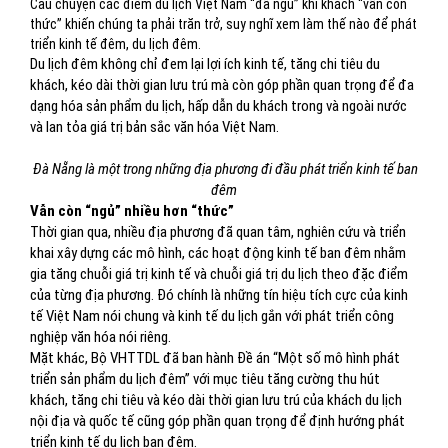
Câu chuyện các điểm du lịch Việt Nam “đã ngủ” khi khách “vẫn còn
thức” khiến chúng ta phải trăn trở, suy nghĩ xem làm thế nào để phát
triển kinh tế đêm, du lịch đêm.
Du lịch đêm không chỉ đem lại lợi ích kinh tế, tăng chi tiêu du
khách, kéo dài thời gian lưu trú mà còn góp phần quan trọng để đa
dạng hóa sản phẩm du lịch, hấp dẫn du khách trong và ngoài nước
và lan tỏa giá trị bản sắc văn hóa Việt Nam.
Đà Nẵng là một trong những địa phương đi đầu phát triển kinh tế ban
đêm
Vẫn còn “ngủ” nhiều hơn “thức”
Thời gian qua, nhiều địa phương đã quan tâm, nghiên cứu và triển
khai xây dựng các mô hình, các hoạt động kinh tế ban đêm nhằm
gia tăng chuỗi giá trị kinh tế và chuỗi giá trị du lịch theo đặc điểm
của từng địa phương. Đó chính là những tín hiệu tích cực của kinh
tế Việt Nam nói chung và kinh tế du lịch gắn với phát triển công
nghiệp văn hóa nói riêng.
Mặt khác, Bộ VHTTDL đã ban hành Đề án “Một số mô hình phát
triển sản phẩm du lịch đêm” với mục tiêu tăng cường thu hút
khách, tăng chi tiêu và kéo dài thời gian lưu trú của khách du lịch
nội địa và quốc tế cũng góp phần quan trọng để định hướng phát
triển kinh tế du lịch ban đêm.