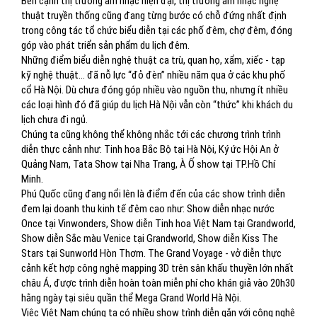
Bên cạnh thị trường âm nhạc hiện đại, thị trường âm nhạc nghệ
thuật truyền thống cũng đang từng bước có chỗ đứng nhất định
trong công tác tổ chức biểu diễn tại các phố đêm, chợ đêm, đóng
góp vào phát triển sản phẩm du lịch đêm.
Những điểm biểu diễn nghệ thuật ca trù, quan họ, xẩm, xiếc - tạp
kỹ nghệ thuật… đã nỗ lực “đỏ đèn” nhiều năm qua ở các khu phố
cổ Hà Nội. Dù chưa đóng góp nhiều vào nguồn thu, nhưng ít nhiều
các loại hình đó đã giúp du lịch Hà Nội vẫn còn “thức” khi khách du
lịch chưa đi ngủ.
Chúng ta cũng không thể không nhắc tới các chương trình trình
diễn thực cảnh như: Tinh hoa Bắc Bộ tại Hà Nội, Ký ức Hội An ở
Quảng Nam, Tata Show tại Nha Trang, À Ố show tại TP.Hồ Chí
Minh.
Phú Quốc cũng đang nổi lên là điểm đến của các show trình diễn
đem lại doanh thu kinh tế đêm cao như: Show diễn nhạc nước
Once tại Vinwonders, Show diễn Tinh hoa Việt Nam tại Grandworld,
Show diễn Sắc màu Venice tại Grandworld, Show diễn Kiss The
Stars tại Sunworld Hòn Thơm. The Grand Voyage - vở diễn thực
cảnh kết hợp công nghệ mapping 3D trên sân khấu thuyền lớn nhất
châu Á, được trình diễn hoàn toàn miễn phí cho khán giả vào 20h30
hằng ngày tại siêu quần thể Mega Grand World Hà Nội.
Việc Việt Nam chúng ta có nhiều show trình diễn gắn với công nghệ