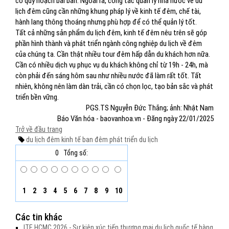
có quy hoạch bài bản. Ngoài ra, công tác quản lý nhà nước về du
lịch đêm cũng cần những khung pháp lý về kinh tế đêm, chế tài,
hành lang thông thoáng nhưng phù hợp để có thể quản lý tốt.
Tất cả những sản phẩm du lịch đêm, kinh tế đêm nêu trên sẽ góp
phần hình thành và phát triển ngành công nghiệp du lịch về đêm
của chúng ta. Cần thật nhiều tour đêm hấp dẫn du khách hơn nữa.
Cần có nhiều dịch vụ phục vụ du khách không chỉ từ 19h - 24h, mà
còn phải đến sáng hôm sau như nhiều nước đã làm rất tốt. Tất
nhiên, không nên làm dàn trải, cần có chọn lọc, tạo bản sắc và phát
triển bền vững.
PGS.TS Nguyễn Đức Thắng; ảnh: Nhật Nam
Báo Văn hóa - baovanhoa.vn - Đăng ngày 22/01/2025
Trở về đầu trang
du lịch đêm
kinh tế ban đêm
phát triển du lịch
0
Tổng số:
1
2
3
4
5
6
7
8
9
10
Các tin khác
ITE HCMC 2026 - Sự kiện xúc tiến thương mại du lịch quốc tế hàng