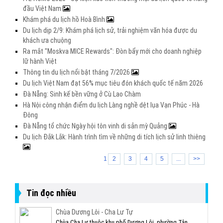
đầu Việt Nam
Khám phá du lịch hồ Hoà Bình
Du lịch dịp 2/9: Khám phá lịch sử, trải nghiệm văn hóa được du
khách ưa chuộng
Ra mắt "Moskva MICE Rewards": Đòn bẩy mới cho doanh nghiệp
lữ hành Việt
Thông tin du lịch nổi bật tháng 7/2026
Du lịch Việt Nam đạt 56% mục tiêu đón khách quốc tế năm 2026
Đà Nẵng: Sinh kế bền vững ở Cù Lao Chàm
Hà Nội công nhận điểm du lịch Làng nghề dệt lụa Vạn Phúc - Hà
Đông
Đà Nẵng tổ chức Ngày hội tôn vinh di sản mỳ Quảng
Du lịch Đắk Lắk: Hành trình tìm về những di tích lịch sử linh thiêng
1
2
3
4
5
...
>>
Tin đọc nhiều
Chùa Dương Lôi - Cha Lư Tự
Chùa Cha Lư thuộc khu phố Dương Lôi, phường Tân