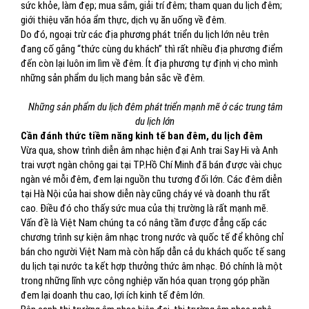
sức khỏe, làm đẹp; mua sắm, giải trí đêm; tham quan du lịch đêm;
giới thiệu văn hóa ẩm thực, dịch vụ ăn uống về đêm.
Do đó, ngoại trừ các địa phương phát triển du lịch lớn nêu trên
đang cố gắng “thức cùng du khách” thì rất nhiều địa phương điểm
đến còn lại luôn im lìm về đêm. Ít địa phương tự định vị cho mình
những sản phẩm du lịch mang bản sắc về đêm.
Những sản phẩm du lịch đêm phát triển mạnh mẽ ở các trung tâm
du lịch lớn
Cần đánh thức tiềm năng kinh tế ban đêm, du lịch đêm
Vừa qua, show trình diễn âm nhạc hiện đại Anh trai Say Hi và Anh
trai vượt ngàn chông gai tại TP.Hồ Chí Minh đã bán được vài chục
ngàn vé mỗi đêm, đem lại nguồn thu tương đối lớn. Các đêm diễn
tại Hà Nội của hai show diễn này cũng cháy vé và doanh thu rất
cao. Điều đó cho thấy sức mua của thị trường là rất mạnh mẽ.
Vấn đề là Việt Nam chúng ta có nâng tầm được đẳng cấp các
chương trình sự kiện âm nhạc trong nước và quốc tế để không chỉ
bán cho người Việt Nam mà còn hấp dẫn cả du khách quốc tế sang
du lịch tại nước ta kết hợp thưởng thức âm nhạc. Đó chính là một
trong những lĩnh vực công nghiệp văn hóa quan trọng góp phần
đem lại doanh thu cao, lợi ích kinh tế đêm lớn.