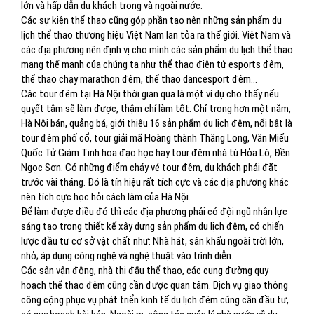
lớn và hấp dẫn du khách trong và ngoài nước.
Các sự kiện thể thao cũng góp phần tạo nên những sản phẩm du
lịch thể thao thương hiệu Việt Nam lan tỏa ra thế giới. Việt Nam và
các địa phương nên định vị cho mình các sản phẩm du lịch thể thao
mang thế mạnh của chúng ta như thể thao điện tử esports đêm,
thể thao chạy marathon đêm, thể thao dancesport đêm…
Các tour đêm tại Hà Nội thời gian qua là một ví dụ cho thấy nếu
quyết tâm sẽ làm được, thậm chí làm tốt. Chỉ trong hơn một năm,
Hà Nội bán, quảng bá, giới thiệu 16 sản phẩm du lịch đêm, nổi bật là
tour đêm phố cổ, tour giải mã Hoàng thành Thăng Long, Văn Miếu
Quốc Tử Giám Tinh hoa đạo học hay tour đêm nhà tù Hỏa Lò, Đền
Ngọc Sơn. Có những điểm cháy vé tour đêm, du khách phải đặt
trước vài tháng. Đó là tín hiệu rất tích cực và các địa phương khác
nên tích cực học hỏi cách làm của Hà Nội.
Để làm được điều đó thì các địa phương phải có đội ngũ nhân lực
sáng tạo trong thiết kế xây dựng sản phẩm du lịch đêm, có chiến
lược đầu tư cơ sở vật chất như: Nhà hát, sân khấu ngoài trời lớn,
nhỏ; áp dụng công nghệ và nghệ thuật vào trình diễn.
Các sân vận động, nhà thi đấu thể thao, các cung đường quy
hoạch thể thao đêm cũng cần được quan tâm. Dịch vụ giao thông
công cộng phục vụ phát triển kinh tế du lịch đêm cũng cần đầu tư,