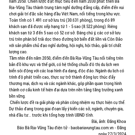
năm 2050. Chiến lược đặt mục tiêu đến năm 2030 phát triển Bà
Rịa-Vũng Tàu thành trung tâm nghỉ dưỡng đẳng cấp, điểm đến vui
chơi giải trí đặc sắc hàng đầu Việt Nam, nổi tiếng trong khu vực.
Toàn tỉnh có 1.491 cơ sở lưu trú (30.631 phòng), trong đó 89
khách sạn đã được xếp hạng từ 1 - 5 sao (8.522 phòng). Riêng
khách sạn từ 3 đến 5 sao có 52 cơ sở. Đáng chú ý, các cơ sở lưu
trú trên phân bổ trải dọc theo đường bờ biển đất liền và Côn Đảo
với sản phẩm chủ đạo nghỉ dưỡng, hội nghị, hội thảo, giải trí chất
lượng cao.
Tầm nhìn đến năm 2050, điểm đến Bà Rịa-Vũng Tàu nổi tiếng trên
bản đồ khu vực và thế giới, có hệ thống chuỗi đô thị du lịch ven
biển sôi động với các loại hình đa dạng, độc đáo. Ngành du lịch có
trình độ phát triển cao, thực sự trở thành động lực thúc đẩy
thương mại, dịch vụ và các ngành khác, góp phần quan trọng hình
thành cơ cấu kinh tế hiện đại dựa trên nền tảng tăng trưởng xanh
bền vững.
Chiến lược đề ra giải pháp và phân công nhiệm vụ thực hiện cụ thể.
Dự thảo đang trong giai đoạn lấy ý kiến các sở, ngành, chuyên gia,
nhà đầu tư... trước khi tổng hợp trình UBND tỉnh.
Bài, ảnh: Đăng Khoa
Báo Bà Rịa-Vũng Tàu điện tử - baobariavungtau.com.vn - Đăng
ngày 27/3/2024