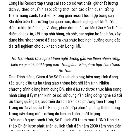
Long Hải Resort tập trung cải tạo cơ sở vật chất, giữ chất lượng
dịch vụ theo chuẩn 4 sao; đồng thời, tôn tạo cảnh quan, trồng
thêm mảng xanh, tô điểm không gian resort luôn rợp bóng cây.
Khi diễn biến thị trường lạc quan hơn, doanh nghiệp sẽ khởi động
đầu tư khu khách sạn 7 tầng, phục dựng cải tạo lầu Chú Hỏa thành
điểm check-in, kết hợp nhà hàng, cà phê, bar ngắm hoàng hôn; xây
dựng khu shophouse để tạo ra khu phức hợp nghỉ dưỡng cung cấp
đa trải nghiệm cho du khách đến Long Hải.
Hồ Tràm-Bình Châu phát triển nghỉ dưỡng gắn với thiên nhiên rừng,
biển và giải trí chất lượng cao. Trong ảnh: Khu phức hợp The Grand
Ho Tram
Ông Trịnh Hàng, Giám đốc Sở Du lịch cho hay, hiện nay, tỉnh đang
tập trung đầu tư hạ tầng giao thông kết nối liên tỉnh. Nhiều
chương trình đồng hành cùng DN, nhà đầu tư được thực hiện song
hành cùng đẩy mạnh kinh tế số, sử dụng nền tảng công nghệ số tối
ưu trong quảng bá, xúc tiến du lịch trên các phương tiện thông tin
trong nước và quốc tế. Bên cạnh đó, địa phương cũng thành công
trong xây dựng môi trường du lịch an toàn, chất lượng.
Trên cơ sở quy hoạch tỉnh, Sở Du lịch đã tham mưu UBND tỉnh dự
thảo Chiến lược phát triển du lịch tỉnh đến năm 2030 tầm nhìn đến