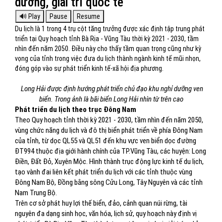
dưỡng, giải trí quốc tế
Du lịch là 1 trong 4 trụ cột tăng trưởng được xác định tập trung phát
triển tại Quy hoạch tỉnh Bà Rịa - Vũng Tàu thời kỳ 2021 - 2030, tầm
nhìn đến năm 2050. Điều này cho thấy tầm quan trọng cũng như kỳ
vọng của tỉnh trong việc đưa du lịch thành ngành kinh tế mũi nhọn,
đóng góp vào sự phát triển kinh tế-xã hội địa phương.
Long Hải được định hướng phát triển chủ đạo khu nghỉ dưỡng ven
biển. Trong ảnh là bãi biển Long Hải nhìn từ trên cao
Phát triển du lịch theo trục Đông Nam
Theo Quy hoạch tỉnh thời kỳ 2021 - 2030, tầm nhìn đến năm 2050,
vùng chức năng du lịch và đô thị biển phát triển về phía Đông Nam
của tỉnh, từ dọc QL55 và QL51 đến khu vực ven biển dọc đường
ĐT994 thuộc địa giới hành chính của TP.Vũng Tàu, các huyện: Long
Điền, Đất Đỏ, Xuyên Mộc. Hình thành trục động lực kinh tế du lịch,
tạo vành đai liên kết phát triển du lịch với các tỉnh thuộc vùng
Đông Nam Bộ, Đồng bằng sông Cửu Long, Tây Nguyên và các tỉnh
Nam Trung Bộ.
Trên cơ sở phát huy lợi thế biển, đảo, cảnh quan núi rừng, tài
nguyên đa dạng sinh học, văn hóa, lịch sử, quy hoạch này định vị