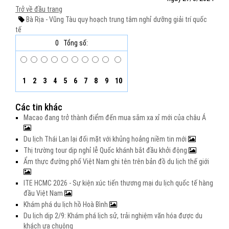
Trở về đầu trang
Bà Rịa - Vũng Tàu
quy hoạch
trung tâm nghỉ dưỡng
giải trí quốc
tế
0
Tổng số:
1
2
3
4
5
6
7
8
9
10
Các tin khác
Macao đang trở thành điểm đến mua sắm xa xỉ mới của châu Á
Du lịch Thái Lan lại đối mặt với khủng hoảng niềm tin mới
Thị trường tour dịp nghỉ lễ Quốc khánh bắt đầu khởi động
Ẩm thực đường phố Việt Nam ghi tên trên bản đồ du lịch thế giới
ITE HCMC 2026 - Sự kiện xúc tiến thương mại du lịch quốc tế hàng
đầu Việt Nam
Khám phá du lịch hồ Hoà Bình
Du lịch dịp 2/9: Khám phá lịch sử, trải nghiệm văn hóa được du
khách ưa chuộng