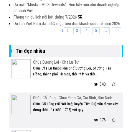
Ra mắt "Moskva MICE Rewards": Đòn bẩy mới cho doanh nghiệp
lữ hành Việt
Thông tin du lịch nổi bật tháng 7/2026
Du lịch Việt Nam đạt 56% mục tiêu đón khách quốc tế năm 2026
1
2
3
4
5
...
>>
Tin đọc nhiều
Chùa Dương Lôi - Cha Lư Tự
Chùa Cha Lư thuộc khu phố Dương Lôi, phường Tân
Hồng, thành phố Từ Sơn, thờ Phật và thờ...
543
Chùa Cổ Lũng - Chùa Đình Cả, Gia Bình, Bắc Ninh
Chùa Cổ Lũng (xã Nội Duệ, huyện Tiên Du) vốn được xây
dựng thời Lê (1680 -1705) với quy...
376