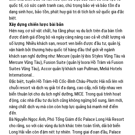
quốc tế, có sức cạnh tranh cao, chú trọng bảo vệ và bảo tồn đa
dạng sinh học, bảo tồn, phát huy giá trị di tích lịch sử quốc gia đặc
biệt.
Xây dựng chiến lược bài bản
Hiện nay, cơ sở vật chất, hạ tầng phục vụ du lịch trên địa bàn tỉnh
được đánh giá đồng bộ và ngày càng nâng cao cả về chất lượng và
số lượng. Nhiều khách sạn, resort ven biển được đầu tư, quản lý,
vận hành bởi thương hiệu quốc tế hàng đầu thế giới về ngành
khách sạn nghỉ dưỡng như: Mecure (quản lý ibis Styles Vũng Tàu và
Mercure Vũng Tàu), Fusion Suite (quản lý Ixora Hồ Tràm và Fusion
Suites Vũng Tàu), Accor quản lý khách sạn Pullman, Meliá Hotels
International…
Đặc biệt, tuyến Hồ Tràm-Hồ Cốc-Bình Châu-Phước Hải nổi lên với
chuỗi resort và dịch vụ giải trí đa dạng, cao cấp, nối tiếp nhau ven
biển thuận lợi cho du lịch nghỉ dưỡng, MICE. Trong quá trình hoạt
động, các nhà đầu tư du lịch cũng không ngừng bổ sung, làm mới,
nâng chất dịch vụ mà còn còn hợp lực quảng bá mạnh mẽ điểm
đến.
Bà Nguyễn Ngọc Ánh, Phó Tổng Giám đốc Palace Long Hải Resort
cho rằng, so với các vùng du lịch khác trên toàn tỉnh, dải bờ biển
Long Hải vẫn còn đậm nét tự nhiên. Trong giai đoạn đầu, Palace