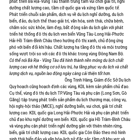
phát triển Bà Rịa-Vũng Tàu thành trung tâm vui chơi giải trí, nghỉ
dưỡng chất lượng cao, tầm cỡ quốc gia và xứng tầm quốc tế.
Phát triển chuỗi sản phẩm, dịch vụ về du lịch nghỉ dưỡng, du lịch
biển, đảo, du lịch thể thao giải trí, văn hóa, sinh thái, chữa bệnh,
chăm sóc sức khỏe, làm đẹp, bất động sản du lịch gắn với phát
triển hệ thống đô thị du lịch ven biển Vũng Tàu-Long Hải-Phước
Hải-Hồ Tràm-Bình Châu theo hướng đô thị xanh, chủ động ứng
phó với biến đổi khí hậu. Chất lượng hạ tầng đô thị và môi trường
sống vượt trội so với các đô thị khác trong vùng Đông Nam Bộ.
Có thể nói Bà Rịa - Vũng Tàu đã hình thành nền móng du lịch chất
lượng cao với hệ thống cơ sở lưu trú, hạ tầng phục vụ du lịch và chất
lượng dịch vụ, nguồn lao động ngày càng cải thiện tốt hơn.
Ông Trịnh Hàng, Giám đốc Sở Du lịch
Quy hoạch cũng hoạch định các vùng, KDL kèm sản phẩm chủ đạo.
Cụ thể, vùng đô thị du lịch TP.Vũng Tàu và phụ cận (Long Sơn, Gò
Găng) tập trung phát triển sản phẩm du lịch thương mại, công vụ,
hội nghị-hội thảo (MICE), nghỉ dưỡng biển, vui chơi, giải trí chất
lượng cao. KDL quốc gia Long Hải-Phước Hải và phụ cận phát triển
chủ đạo khu nghỉ dưỡng ven biển. KDL quốc gia Hồ Tràm-Bình Châu
và vùng phụ cận phát triển nghỉ dưỡng gắn với thiên nhiên rừng,
biển, giải trí chất lượng cao. KDL quốc gia Côn Đảo theo mô hình
sinh thái biển đảo và văn hóa-lịch sử đặc sắc tầm cỡ khu vực và