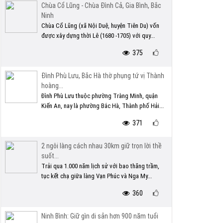
Chùa Cổ Lũng - Chùa Đình Cả, Gia Bình, Bắc
Ninh
Chùa Cổ Lũng (xã Nội Duệ, huyện Tiên Du) vốn
được xây dựng thời Lê (1680 -1705) với quy...
375
Đình Phù Lưu, Bắc Hà thờ phụng tứ vị Thành
hoàng...
Đình Phù Lưu thuộc phường Tràng Minh, quận
Kiến An, nay là phường Bắc Hà, Thành phố Hải...
371
2 ngôi làng cách nhau 30km giữ trọn lời thề
suốt...
Trải qua 1.000 năm lịch sử với bao thăng trầm,
tục kết chạ giữa làng Vạn Phúc và Nga My...
360
Ninh Bình: Giữ gìn di sản hơn 900 năm tuổi