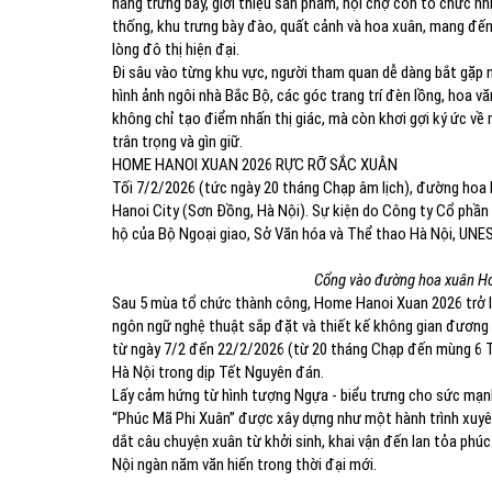
hàng trưng bày, giới thiệu sản phẩm, hội chợ còn tổ chức n
thống, khu trưng bày đào, quất cảnh và hoa xuân, mang đến
lòng đô thị hiện đại.
Đi sâu vào từng khu vực, người tham quan dễ dàng bắt gặp 
hình ảnh ngôi nhà Bắc Bộ, các góc trang trí đèn lồng, hoa vă
không chỉ tạo điểm nhấn thị giác, mà còn khơi gợi ký ức về 
trân trọng và gìn giữ.
HOME HANOI XUAN 2026 RỰC RỠ SẮC XUÂN
Tối 7/2/2026 (tức ngày 20 tháng Chạp âm lịch), đường hoa
Hanoi City (Sơn Đồng, Hà Nội). Sự kiện do Công ty Cổ phần
hộ của Bộ Ngoại giao, Sở Văn hóa và Thể thao Hà Nội, UN
Cổng vào đường hoa xuân Ho
Sau 5 mùa tổ chức thành công, Home Hanoi Xuan 2026 trở l
ngôn ngữ nghệ thuật sắp đặt và thiết kế không gian đương
từ ngày 7/2 đến 22/2/2026 (từ 20 tháng Chạp đến mùng 6 T
Hà Nội trong dịp Tết Nguyên đán.
Lấy cảm hứng từ hình tượng Ngựa - biểu trưng cho sức mạnh
“Phúc Mã Phi Xuân” được xây dựng như một hành trình xuy
dắt câu chuyện xuân từ khởi sinh, khai vận đến lan tỏa phúc
Nội ngàn năm văn hiến trong thời đại mới.