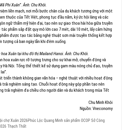
Mã Phi Xuân”. Ảnh: Chu Khôi.
hiệm liền mạch, nơi mỗi bước chân của du khách tương ứng với một
en thuộc của Tết Việt, phong tục đầu năm, ký ức hội làng và các
gôn ngữ thẩm mỹ hiện đại, tạo nên sự giao thoa hài hòa giữa truyền
– tác phẩm sắp đặt quy mô lớn cao 7 mét, dài 10 mét, lấy cảm hứng
 phẩm được tạo tác bằng nghệ thuật sơn mài truyền thống kết hợp
ấn tượng cả ban ngày lẫn khi đêm xuống.
 hoa Xuân tại khu đô thị Mailand Hanoi. Ảnh: Chu Khôi.
an hoa xuân rực rỡ tượng trưng cho sự khai mở, chuyển động và
Tây Hà Nội. Tổng thể thiết kế sử dụng gam màu nóng chủ đạo, truyền
lai”.
 triển thành không gian văn hóa – nghệ thuật với nhiều hoạt động
n và trải nghiệm sáng tạo. Chuỗi hoạt động này góp phần tạo nên
ng trải nghiệm đa chiều cho người dân và du khách trong mùa Tết
Chu Minh Khôi
Nguồn: Vneconomy
ội chợ Xuân 2026
Phúc Lộc
Quang Minh
sản phẩm OCOP
Sở Công
2026
Thạch Thất