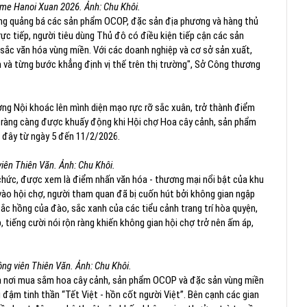
e Hanoi Xuan 2026. Ảnh: Chu Khôi.
rung quảng bá các sản phẩm OCOP, đặc sản địa phương và hàng thủ
c tiếp, người tiêu dùng Thủ đô có điều kiện tiếp cận các sản
ắc văn hóa vùng miền. Với các doanh nghiệp và cơ sở sản xuất,
h và từng bước khẳng định vị thế trên thị trường", Sở Công thương
ơng Nội khoác lên mình diện mạo rực rỡ sắc xuân, trở thành điểm
n ràng càng được khuấy động khi Hội chợ Hoa cây cảnh, sản phẩm
 đây từ ngày 5 đến 11/2/2026.
viên Thiên Văn. Ảnh: Chu Khôi.
 chức, được xem là điểm nhấn văn hóa - thương mại nổi bật của khu
vào hội chợ, người tham quan đã bị cuốn hút bởi không gian ngập
sắc hồng của đào, sắc xanh của các tiểu cảnh trang trí hòa quyện,
tiếng cười nói rộn ràng khiến không gian hội chợ trở nên ấm áp,
ông viên Thiên Văn. Ảnh: Chu Khôi.
là nơi mua sắm hoa cây cảnh, sản phẩm OCOP và đặc sản vùng miền
 đậm tinh thần “Tết Việt - hồn cốt người Việt”. Bên cạnh các gian