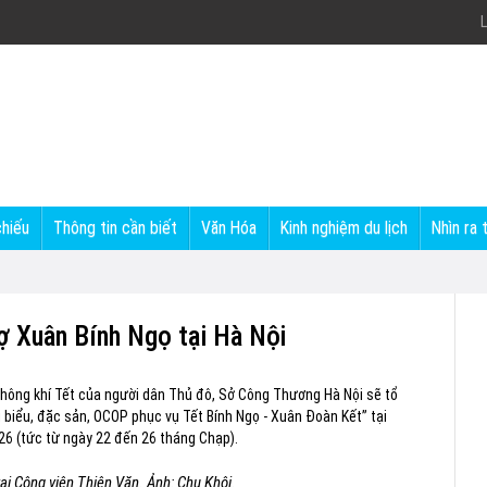
L
chiếu
Thông tin cần biết
Văn Hóa
Kinh nghiệm du lịch
Nhìn ra 
ợ Xuân Bính Ngọ tại Hà Nội
ông khí Tết của người dân Thủ đô, Sở Công Thương Hà Nội sẽ tổ
biểu, đặc sản, OCOP phục vụ Tết Bính Ngọ - Xuân Đoàn Kết” tại
26 (tức từ ngày 22 đến 26 tháng Chạp).
 tại Công viên Thiên Văn. Ảnh: Chu Khôi.