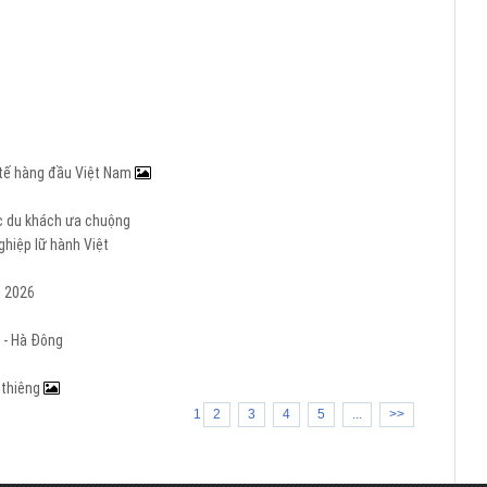
c tế hàng đầu Việt Nam
ợc du khách ưa chuộng
hiệp lữ hành Việt
m 2026
 - Hà Đông
h thiêng
1
2
3
4
5
...
>>