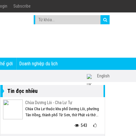
ogin
Subscribe
thế giới
Doanh nghiệp du lịch
English
Tin đọc nhiều
Chùa Dương Lôi - Cha Lư Tự
Chùa Cha Lư thuộc khu phố Dương Lôi, phường
Tân Hồng, thành phố Từ Sơn, thờ Phật và thờ...
543