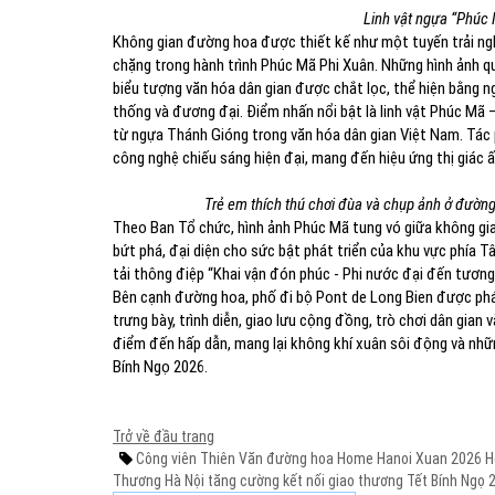
Linh vật ngựa “Phúc 
Không gian đường hoa được thiết kế như một tuyến trải ng
chặng trong hành trình Phúc Mã Phi Xuân. Những hình ảnh qu
biểu tượng văn hóa dân gian được chắt lọc, thể hiện bằng n
thống và đương đại. Điểm nhấn nổi bật là linh vật Phúc Mã 
từ ngựa Thánh Gióng trong văn hóa dân gian Việt Nam. Tác
công nghệ chiếu sáng hiện đại, mang đến hiệu ứng thị giác 
Trẻ em thích thú chơi đùa và chụp ảnh ở đường
Theo Ban Tổ chức, hình ảnh Phúc Mã tung vó giữa không gi
bứt phá, đại diện cho sức bật phát triển của khu vực phía 
tải thông điệp “Khai vận đón phúc - Phi nước đại đến tương 
Bên cạnh đường hoa, phố đi bộ Pont de Long Bien được phát
trưng bày, trình diễn, giao lưu cộng đồng, trò chơi dân gia
điểm đến hấp dẫn, mang lại không khí xuân sôi động và nhữ
Bính Ngọ 2026.
Trở về đầu trang
Công viên Thiên Văn
đường hoa Home Hanoi Xuan 2026
H
Thương Hà Nội
tăng cường kết nối giao thương
Tết Bính Ngọ 