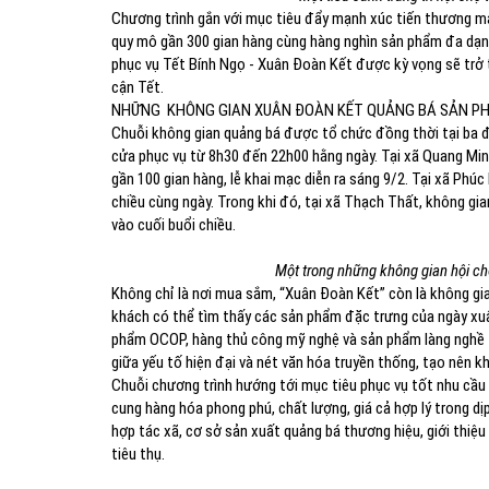
Chương trình gắn với mục tiêu đẩy mạnh xúc tiến thương mại,
quy mô gần 300 gian hàng cùng hàng nghìn sản phẩm đa dạn
phục vụ Tết Bính Ngọ - Xuân Đoàn Kết được kỳ vọng sẽ trở
cận Tết.
NHỮNG KHÔNG GIAN XUÂN ĐOÀN KẾT QUẢNG BÁ SẢN P
Chuỗi không gian quảng bá được tổ chức đồng thời tại ba 
cửa phục vụ từ 8h30 đến 22h00 hằng ngày. Tại xã Quang Minh
gần 100 gian hàng, lễ khai mạc diễn ra sáng 9/2. Tại xã Phú
chiều cùng ngày. Trong khi đó, tại xã Thạch Thất, không g
vào cuối buổi chiều.
Một trong những không gian hội c
Không chỉ là nơi mua sắm, “Xuân Đoàn Kết” còn là không gia
khách có thể tìm thấy các sản phẩm đặc trưng của ngày xu
phẩm OCOP, hàng thủ công mỹ nghệ và sản phẩm làng nghề t
giữa yếu tố hiện đại và nét văn hóa truyền thống, tạo nên k
Chuỗi chương trình hướng tới mục tiêu phục vụ tốt nhu cầu
cung hàng hóa phong phú, chất lượng, giá cả hợp lý trong dị
hợp tác xã, cơ sở sản xuất quảng bá thương hiệu, giới thiệ
tiêu thụ.