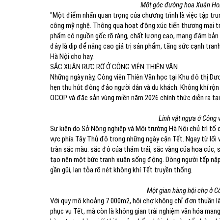
Một góc đường hoa Xuân Hom
"Một điểm nhấn quan trọng của chương trình là việc tập t
công mỹ nghệ. Thông qua hoạt động xúc tiến thương mại trự
phẩm có nguồn gốc rõ ràng, chất lượng cao, mang đậm bản s
đây là dịp để nâng cao giá trị sản phẩm, tăng sức cạnh tran
Hà Nội cho hay.
SẮC XUÂN RỰC RỠ Ở CÔNG VIÊN THIÊN VĂN
Những ngày này, Công viên Thiên Văn học tại Khu đô thị Dư
hẹn thu hút đông đảo người dân và du khách. Không khí rộ
OCOP và đặc sản vùng miền năm 2026 chính thức diễn ra tại
Linh vật ngựa ở Công 
Sự kiện do Sở Nông nghiệp và Môi trường Hà Nội chủ trì tổ
vực phía Tây Thủ đô trong những ngày cận Tết. Ngay từ lối 
tràn sắc màu: sắc đỏ của thảm trải, sắc vàng của hoa cúc, 
tạo nên một bức tranh xuân sống động. Dòng người tấp nập, 
gần gũi, lan tỏa rõ nét không khí Tết truyền thống.
Một gian hàng hội chợ ở C
Với quy mô khoảng 7.000m2, hội chợ không chỉ đơn thuần 
phục vụ Tết, mà còn là không gian trải nghiệm văn hóa mang