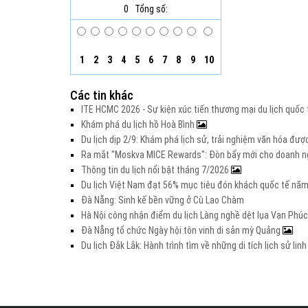
0
Tổng số:
1
2
3
4
5
6
7
8
9
10
Các tin khác
ITE HCMC 2026 - Sự kiện xúc tiến thương mại du lịch quố
Khám phá du lịch hồ Hoà Bình
Du lịch dịp 2/9: Khám phá lịch sử, trải nghiệm văn hóa đư
Ra mắt "Moskva MICE Rewards": Đòn bẩy mới cho doanh ng
Thông tin du lịch nổi bật tháng 7/2026
Du lịch Việt Nam đạt 56% mục tiêu đón khách quốc tế nă
Đà Nẵng: Sinh kế bền vững ở Cù Lao Chàm
Hà Nội công nhận điểm du lịch Làng nghề dệt lụa Vạn Phúc
Đà Nẵng tổ chức Ngày hội tôn vinh di sản mỳ Quảng
Du lịch Đắk Lắk: Hành trình tìm về những di tích lịch sử lin