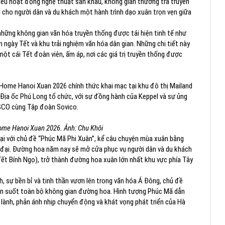
hiều hoạt động nghệ thuật sân khấu, không gian thưởng trà truyền
 cho người dân và du khách một hành trình dạo xuân trọn vẹn giữa
những không gian văn hóa truyền thống được tái hiện tinh tế như
n ngày Tết và khu trải nghiệm văn hóa dân gian. Những chi tiết này
một cái Tết đoàn viên, ấm áp, nơi các giá trị truyền thống được
 Home Hanoi Xuan 2026 chính thức khai mạc tại khu đô thị Mailand
 Địa ốc Phú Long tổ chức, với sự đồng hành của Keppel và sự ủng
ESCO cùng Tập đoàn Sovico.
me Hanoi Xuan 2026. Ảnh: Chu Khôi
ại với chủ đề “Phúc Mã Phi Xuân”, kể câu chuyện mùa xuân bằng
 đại. Đường hoa năm nay sẽ mở cửa phục vụ người dân và du khách
ết Bính Ngọ), trở thành đường hoa xuân lớn nhất khu vực phía Tây
, sự bền bỉ và tinh thần vươn lên trong văn hóa Á Đông, chủ đề
ên suốt toàn bộ không gian đường hoa. Hình tượng Phúc Mã dẫn
 lành, phản ánh nhịp chuyển động và khát vọng phát triển của Hà