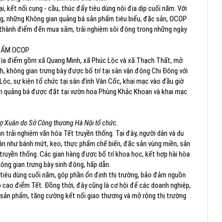
 kết nối cung - cầu, thúc đẩy tiêu dùng nội địa dịp cuối năm. Với
g, những Không gian quảng bá sản phẩm tiêu biểu, đặc sản, OCOP
 thành điểm đến mua sắm, trải nghiệm sôi động trong những ngày
HẨM OCOP
địa điểm gồm xã Quang Minh, xã Phúc Lộc và xã Thạch Thất, mở
, không gian trưng bày được bố trí tại sân vận động Chi Đông với
c Lộc, sự kiện tổ chức tại sân đình Vân Cốc, khai mạc vào đầu giờ
ian quảng bá được đặt tại vườn hoa Phùng Khắc Khoan và khai mạc
hợ Xuân do Sở Công thương Hà Nội tổ chức.
n trải nghiệm văn hóa Tết truyền thống. Tại đây, người dân và du
ân như bánh mứt, kẹo, thực phẩm chế biến, đặc sản vùng miền, sản
ruyền thống. Các gian hàng được bố trí khoa học, kết hợp hài hòa
hông gian trưng bày sinh động, hấp dẫn.
 tiêu dùng cuối năm, góp phần ổn định thị trường, bảo đảm nguồn
p cao điểm Tết. Đồng thời, đây cũng là cơ hội để các doanh nghiệp,
u sản phẩm, tăng cường kết nối giao thương và mở rộng thị trường