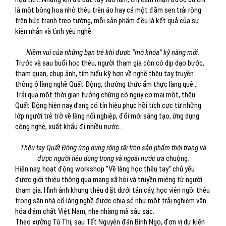
là một bông hoa nhỏ thêu trên áo hay cả một đầm sen trải rộng
trên bức tranh treo tường, mỗi sản phẩm đều là kết quả của sự
kiên nhẫn và tình yêu nghề.
Niềm vui của những bạn trẻ khi được "mở khóa" kỹ năng mới.
Trước và sau buổi học thêu, người tham gia còn có dịp dạo bước,
tham quan, chụp ảnh, tìm hiểu kỹ hơn về nghề thêu tay truyền
thống ở làng nghề Quất Động, thưởng thức ẩm thực làng quê...
Trải qua một thời gian tưởng chừng có nguy cơ mai một, thêu
Quất Động hiện nay đang có tín hiệu phục hồi tích cực từ những
lớp người trẻ trở về làng nối nghiệp, đổi mới sáng tạo, ứng dụng
công nghệ, xuất khẩu đi nhiều nước...
Thêu tay Quất Động ứng dụng rộng rãi trên sản phẩm thời trang và
được người tiêu dùng trong và ngoài nước ưa
chuộng.
Hiện nay, hoạt động workshop "Về làng học thêu tay" chủ yếu
được giới thiệu thông qua mạng xã hội và truyền miệng từ người
tham gia. Hình ảnh khung thêu đặt dưới tán cây, học viên ngồi thêu
trong sân nhà cổ làng nghề được chia sẻ như một trải nghiệm văn
hóa đậm chất Việt Nam, nhẹ nhàng mà sâu sắc.
Theo xưởng Tú Thị, sau Tết Nguyên đán Bính Ngọ, đơn vị dự kiến