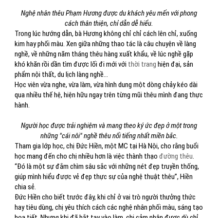
Nghệ nhân thêu Phạm Hương được du khách yêu mến với phong
cách thân thiện, chỉ dẫn dễ hiểu.
Trong lúc hướng dẫn, bà Hương không chỉ chỉ cách lên chỉ, xuống
kim hay phối màu. Xen giữa những thao tác là câu chuyện về làng
nghề, về những năm tháng thêu hàng xuất khẩu, về lúc nghề gặp
khó khăn rồi dần tìm được lối đi mới với
thời trang
hiện đại, sản
phẩm nội thất, du lịch làng nghề...
Học viên vừa nghe, vừa làm, vừa hình dung một dòng chảy kéo dài
qua nhiều thế hệ, hiện hữu ngay trên từng mũi thêu mình đang thực
hành.
Người học được trải nghiệm và mang theo ký ức đẹp ở một trong
những "cái nôi" nghề thêu nổi tiếng nhất miền bắc.
Tham gia lớp học, chị Đức Hiền, một MC tại Hà Nội, cho rằng buổi
học mang đến cho chị nhiều hơn là việc thành thạo
đường thêu
.
“Đó là một sự đắm chìm sâu sắc với những nét đẹp truyền thống,
giúp mình hiểu được vẻ đẹp thực sự của nghệ thuật thêu”, Hiền
chia sẻ.
Đức Hiền cho biết trước đây, khi chỉ ở vai trò người thưởng thức
hay tiêu dùng, chị yêu thích cách các nghệ nhân phối màu, sáng tạo
họa tiết. Nhưng khi đã bắt tay vào làm, chị cảm nhận được dù chỉ