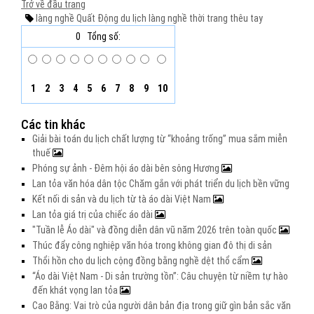
Trở về đầu trang
làng nghề Quất Động
du lịch làng nghề
thời trang
thêu tay
0
Tổng số:
1
2
3
4
5
6
7
8
9
10
Các tin khác
Giải bài toán du lịch chất lượng từ “khoảng trống” mua sắm miễn
thuế
Phóng sự ảnh - Đêm hội áo dài bên sông Hương
Lan tỏa văn hóa dân tộc Chăm gắn với phát triển du lịch bền vững
Kết nối di sản và du lịch từ tà áo dài Việt Nam
Lan tỏa giá trị của chiếc áo dài
"Tuần lễ Áo dài" và đồng diễn dân vũ năm 2026 trên toàn quốc
Thúc đẩy công nghiệp văn hóa trong không gian đô thị di sản
Thổi hồn cho du lịch cộng đồng bằng nghề dệt thổ cẩm
“Áo dài Việt Nam - Di sản trường tồn”: Câu chuyện từ niềm tự hào
đến khát vọng lan tỏa
Cao Bằng: Vai trò của người dân bản địa trong giữ gìn bản sắc văn