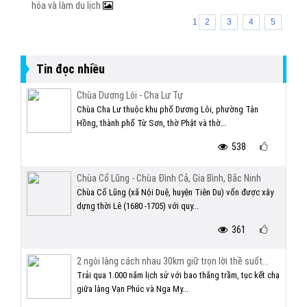
hóa và làm du lịch
1
2
3
4
5
Tin đọc nhiều
Chùa Dương Lôi - Cha Lư Tự
Chùa Cha Lư thuộc khu phố Dương Lôi, phường Tân
Hồng, thành phố Từ Sơn, thờ Phật và thờ...
538
Chùa Cổ Lũng - Chùa Đình Cả, Gia Bình, Bắc Ninh
Chùa Cổ Lũng (xã Nội Duệ, huyện Tiên Du) vốn được xây
dựng thời Lê (1680 -1705) với quy...
361
2 ngôi làng cách nhau 30km giữ trọn lời thề suốt...
Trải qua 1.000 năm lịch sử với bao thăng trầm, tục kết chạ
giữa làng Vạn Phúc và Nga My...