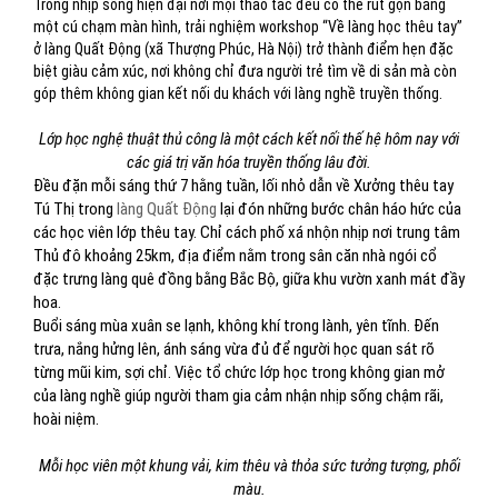
Trong nhịp sống hiện đại nơi mọi thao tác đều có thể rút gọn bằng
một cú chạm màn hình, trải nghiệm workshop “Về làng học thêu tay”
ở làng Quất Động (xã Thượng Phúc, Hà Nội) trở thành điểm hẹn đặc
biệt giàu cảm xúc, nơi không chỉ đưa người trẻ tìm về di sản mà còn
góp thêm không gian kết nối du khách với làng nghề truyền thống.
Lớp học nghệ thuật thủ công là một cách kết nối thế hệ hôm nay với
các giá trị văn hóa truyền thống lâu đời.
Đều đặn mỗi sáng thứ 7 hằng tuần, lối nhỏ dẫn về Xưởng thêu tay
Tú Thị trong
làng Quất Động
lại đón những bước chân háo hức của
các học viên lớp thêu tay. Chỉ cách phố xá nhộn nhịp nơi trung tâm
Thủ đô khoảng 25km, địa điểm nằm trong sân căn nhà ngói cổ
đặc trưng làng quê đồng bằng Bắc Bộ, giữa khu vườn xanh mát đầy
hoa.
Buổi sáng mùa xuân se lạnh, không khí trong lành, yên tĩnh. Đến
trưa, nắng hửng lên, ánh sáng vừa đủ để người học quan sát rõ
từng mũi kim, sợi chỉ. Việc tổ chức lớp học trong không gian mở
của làng nghề giúp người tham gia cảm nhận nhịp sống chậm rãi,
hoài niệm.
Mỗi học viên một khung vải, kim thêu và thỏa sức tưởng tượng, phối
màu.