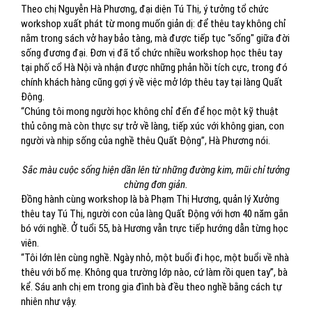
Theo chị Nguyễn Hà Phương, đại diện Tú Thị, ý tưởng tổ chức
workshop xuất phát từ mong muốn giản dị: để thêu tay không chỉ
nằm trong sách vở hay bảo tàng, mà được tiếp tục "sống" giữa đời
sống đương đại. Đơn vị đã tổ chức nhiều workshop học thêu tay
tại phố cổ Hà Nội và nhận được những phản hồi tích cực, trong đó
chính khách hàng cũng gợi ý về việc mở lớp thêu tay tại làng Quất
Động.
“Chúng tôi mong người học không chỉ đến để học một kỹ thuật
thủ công mà còn thực sự trở về làng, tiếp xúc với không gian, con
người và nhịp sống của nghề thêu Quất Động”, Hà Phương nói.
Sắc màu cuộc sống hiện dần lên từ những đường kim, mũi chỉ tưởng
chừng đơn giản.
Đồng hành cùng workshop là bà Phạm Thị Hương, quản lý Xưởng
thêu tay Tú Thị, người con của làng Quất Động với hơn 40 năm gắn
bó với nghề. Ở tuổi 55, bà Hương vẫn trực tiếp hướng dẫn từng học
viên.
“Tôi lớn lên cùng nghề. Ngày nhỏ, một buổi đi học, một buổi về nhà
thêu với bố mẹ. Không qua trường lớp nào, cứ làm rồi quen tay”, bà
kể. Sáu anh chị em trong gia đình bà đều theo nghề bằng cách tự
nhiên như vậy.