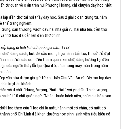
o ấn từ quan về ở ẩn trên núi Phượng Hoàng, chỉ chuyên dạy học, viết
à lập đền thờ tại nơi thầy dạy học. Sau 2 giai đoạn trùng tu, năm
ề thế trang nghiêm.
rung, sân thượng, vườn cây, hai nhà giải vũ, hai nhà bia, đền thờ
à 112 bậc đá dẫn lên đền thờ chính.
ếp hạng di tích lịch sử quốc gia năm 1998.
 chữ, dâng sách, bút để cầu mong học hành tấn tới, thi cử đỗ đạt.
đình anh đưa các con đến tham quan, xin chữ, dâng hương tại đền
hiệp của người thầy lỗi lạc. Qua đó, cầu mong may mắn trong năm
n nhân.
 đẹp văn hóa được gìn giữ từ khi thầy Chu Văn An về đây mở lớp dạy
nghìn lượt du khách.
Hán với 4 chữ: “Hưng, Vượng, Phát, Đạt” với ý nghĩa: Thịnh vượng,
khai bút 10 chữ quốc ngữ: "Nhân thuận bách niên, phúc gia hòa, vạn
 chữ Học theo câu "Học chỉ là mắt, hành mới có chân, có mắt có
thành phố Chí Linh đã khen thưởng học sinh, sinh viên tiêu biểu có