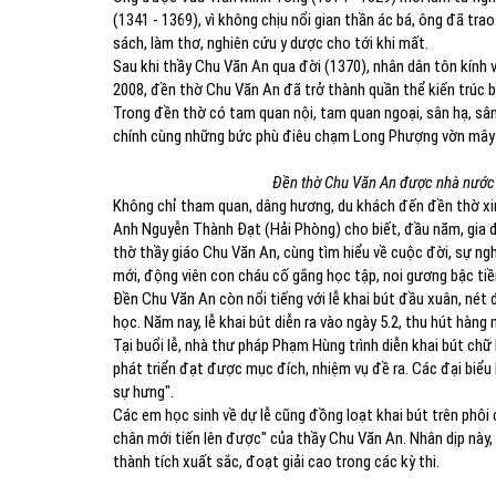
(1341 - 1369), vì không chịu nổi gian thần ác bá, ông đã tra
sách, làm thơ, nghiên cứu y dược cho tới khi mất.
Sau khi thầy Chu Văn An qua đời (1370), nhân dân tôn kính v
2008, đền thờ Chu Văn An đã trở thành quần thể kiến trúc b
Trong đền thờ có tam quan nội, tam quan ngoại, sân hạ, sân t
chính cùng những bức phù điêu chạm Long Phượng vờn mây v
Đền thờ Chu Văn An được nhà nước x
Không chỉ tham quan, dâng hương, du khách đến đền thờ xin
Anh Nguyễn Thành Đạt (Hải Phòng) cho biết, đầu năm, gia 
thờ thầy giáo Chu Văn An, cùng tìm hiểu về cuộc đời, sự ng
mới, động viên con cháu cố gắng học tập, noi gương bậc tiề
Đền Chu Văn An còn nổi tiếng với lễ khai bút đầu xuân, nét
học. Năm nay, lễ khai bút diễn ra vào ngày 5.2, thu hút hàng 
Tại buổi lễ, nhà thư pháp Phạm Hùng trình diễn khai bút chữ 
phát triển đạt được mục đích, nhiệm vụ đề ra. Các đại biểu 
sự hưng".
Các em học sinh về dự lễ cũng đồng loạt khai bút trên phôi
chân mới tiến lên được" của thầy Chu Văn An. Nhân dịp này, 
thành tích xuất sắc, đoạt giải cao trong các kỳ thi.