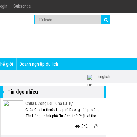
ogin
Subscribe
thế giới
Doanh nghiệp du lịch
English
Tin đọc nhiều
Chùa Dương Lôi - Cha Lư Tự
Chùa Cha Lư thuộc khu phố Dương Lôi, phường
Tân Hồng, thành phố Từ Sơn, thờ Phật và thờ...
542