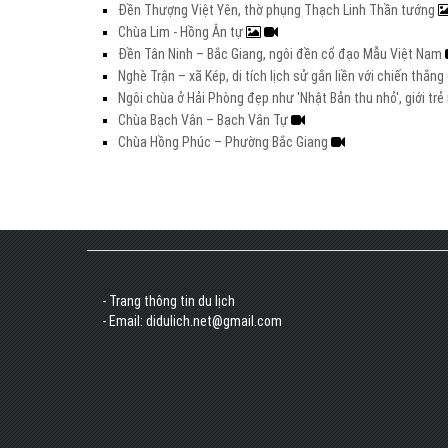
Đền Thượng Việt Yên, thờ phụng Thạch Linh Thần tướng
Chùa Lim - Hồng Ân tự
Đền Tân Ninh – Bắc Giang, ngôi đền cổ đạo Mẫu Việt Nam
Nghè Trận – xã Kép, di tích lịch sử gắn liền với chiến thắ
Ngôi chùa ở Hải Phòng đẹp như 'Nhật Bản thu nhỏ', giới t
Chùa Bạch Vân – Bạch Vân Tự
Chùa Hồng Phúc – Phường Bắc Giang
- Trang thông tin du lịch
- Email: didulich.net@gmail.com