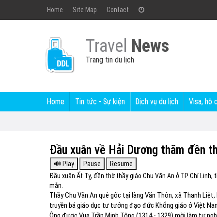
Home
Site Map
Contact
Travel
News
Trang tin du lịch
Home
Tin tức - Sự kiện
Dịch vụ du lịch
Visa, hộ 
Đầu xuân về Hải Dương thăm đền th
Đầu xuân Ất Tỵ, đền thờ thầy giáo Chu Văn An ở TP Chí Linh,
mắn.
Thầy Chu Văn An quê gốc tại làng Văn Thôn, xã Thanh Liệt, 
truyền bá giáo dục tư tưởng đạo đức Khổng giáo ở Việt Na
Ông được Vua Trần Minh Tông (1314 - 1329) mời làm tư ngh