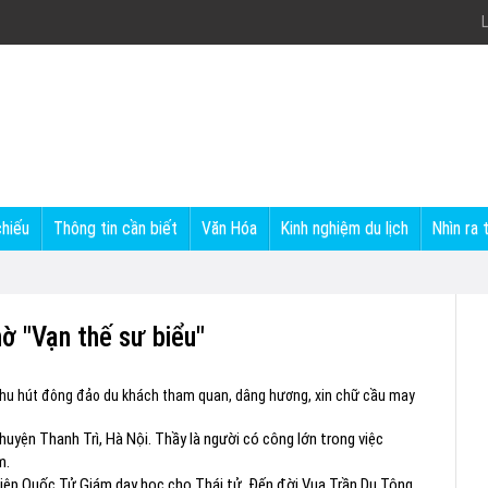
L
chiếu
Thông tin cần biết
Văn Hóa
Kinh nghiệm du lịch
Nhìn ra 
ờ "Vạn thế sư biểu"
 thu hút đông đảo du khách tham quan, dâng hương, xin chữ cầu may
huyện Thanh Trì, Hà Nội. Thầy là người có công lớn trong việc
m.
iệp Quốc Tử Giám dạy học cho Thái tử. Đến đời Vua Trần Dụ Tông