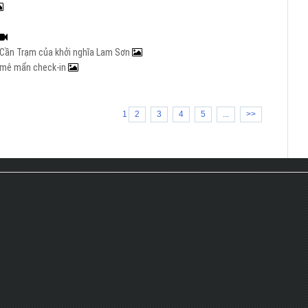
ng Cần Trạm của khởi nghĩa Lam Sơn
rẻ mê mẩn check-in
1
2
3
4
5
...
>>