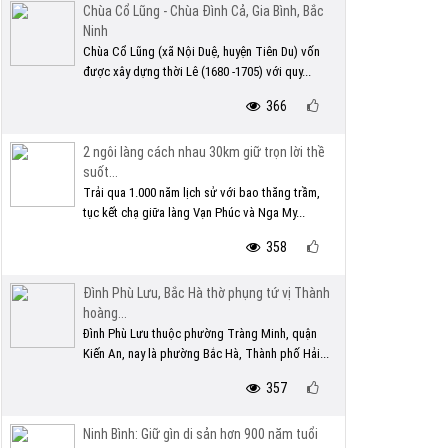
Chùa Cổ Lũng - Chùa Đình Cả, Gia Bình, Bắc
Ninh
Chùa Cổ Lũng (xã Nội Duệ, huyện Tiên Du) vốn
được xây dựng thời Lê (1680 -1705) với quy...
366
2 ngôi làng cách nhau 30km giữ trọn lời thề
suốt...
Trải qua 1.000 năm lịch sử với bao thăng trầm,
tục kết chạ giữa làng Vạn Phúc và Nga My...
358
Đình Phù Lưu, Bắc Hà thờ phụng tứ vị Thành
hoàng...
Đình Phù Lưu thuộc phường Tràng Minh, quận
Kiến An, nay là phường Bắc Hà, Thành phố Hải...
357
Ninh Bình: Giữ gìn di sản hơn 900 năm tuổi