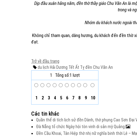
Dịp đầu xuân hằng năm, đền thờ thầy giáo Chu Văn An là mộ
trong và ng
Nhóm du khách nước ngoài tha
Không chỉ tham quan, dâng hương, du khách đến đền thờ xin
đạt.
Trở về đầu trang
du lịch Hải Dương
Tết Ất Tỵ
đền Chu Văn An
1
Tổng số:1 lượt
1
2
3
4
5
6
7
8
9
10
Các tin khác
Quần thể di tích lịch sử đền Dành, thờ phụng Cao Sơn Đạ
Đà Nẵng tổ chức Ngày hội tôn vinh di sản mỳ Quảng
Đền Cầu Khoai, Tân Hiệp thờ nhị nữ nghĩa binh thời Lê – M