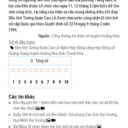
sống tín ngưỡng tâm linh của người dân địa phương. Hằng năm, lễ
hội của đền được tổ chức vào ngày 11, 12 tháng 2 (âm lịch) để tôn
vinh công đức, tài năng của thần và cầu mong những điều tốt đẹp
Đền thờ Tướng Quân Cao Lỗ được nhà nước công nhận Di tích lịch
sử cấp Quốc gia theo Quyết định số 2274 ngày 9 tháng 2 năm
1999.
Nguồn:
Cổng thông tin điện tử huyện Hoằng Hóa
Trở về đầu trang
Đền thờ Tướng Quân Cao Lỗ
Nghè Hợp Đồng
Làng Hợp Đồng xã
Hoằng Giang huyện Hoằng Hóa
tỉnh Thanh Hóa
0
Tổng số:
1
2
3
4
5
6
7
8
9
10
Các tin khác
Đền Nguyệt Hồ – Điểm đến văn hóa tâm linh đặc sắc tại xã Bố Hạ,
tỉnh Bắc Ninh
Quần thể di tích lịch sử đền Dành, thờ phụng Cao Sơn Đại Vương,
Quý Minh Đại Vương
Đà Nẵng tổ chức Ngày hội tôn vinh di sản mỳ Quảng