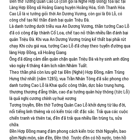
Đền thờ Tướng Quân Cao Lỗ (còn gọi là Nghè Hợp Đồng) tọa lạc tại
Làng Hợp Đồng xã Hoằng Giang huyện Hoằng Hóa, tỉnh Thanh Hóa.
Cao Lỗ là vị tướng giỏi thời An Dương Vương, còn gọi là Đô Lỗ, có
công chế tạo Nỏ thần đánh bại quân Triệu Đà.
Là danh tướng dưới triều vua An Dương Vương, thần tướng Cao Lỗ
đã có công đắp thành Cổ Loa, chế tạo nỏ thần nhiều lần đánh bại
quân Triệu Đà. Khi vua An Dương Vương trúng kế thất bại phải rút
chạy. Khi cứu giá vua, tướng Cao Lỗ đã chạy theo tuyến đường qua
làng Hợp Đồng, xã Hoằng Giang.
Ông đã dũng cảm dẫn quân chặn quân Triệu Đà và hy sinh anh dũng
vào ngày 4 tháng 4 âm lịch năm Nhâm Tuất.
Theo thần phả còn lưu giữ tại Đền (Nghè) Hợp Đồng, năm Trùng
Hưng thứ nhất (năm 1285), vua Trần Nhân Tông đã sắc phong cho
danh tướng Cao Lỗ là Khai quốc công thần, dực bảo trung hưng,
thượng thượng đẳng thần, cao đại tướng quân húy thông (tức Lỗ)
là quả nghị cương chính uy huệ vương
Tương truyền, Đền thờ Tướng Quân Cao Lỗ khởi dựng từ lâu đời,
nổi tiếng linh thiêng và có kiến trúc rất đặc sắc. Trải qua các cuộc
chiến tranh và thiên tai, đền đã trải qua nhiều lần trùng tu, sửa
chữa.
Đền Hợp Đồng mang đậm phong cách kiến trúc thời Nguyễn, bao
gồm Nghi môn, sân đền, Đền thờ. Trước đền có hồ nước, trên hồ