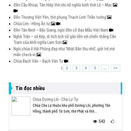
Đền Cầu Khoai, Tân Hiệp thờ nhị nữ nghĩa binh thời Lê – Mạc
Đền Thượng Việt Yên, thờ phụng Thạch Linh Thần tướng
Chùa Lim - Hồng Ân tự
Đền Tân Ninh – Bắc Giang, ngôi đền cổ đạo Mẫu Việt Nam
Nghè Trận – xã Kép, di tích lịch sử gắn liền với chiến thắng Cần
Trạm của khởi nghĩa Lam Sơn
Ngôi chùa ở Hải Phòng đẹp như 'Nhật Bản thu nhỏ', giới trẻ mê
mẩn check-in
Chùa Bạch Vân – Bạch Vân Tự
1
2
3
4
5
...
>>
Tin đọc nhiều
Chùa Dương Lôi - Cha Lư Tự
Chùa Cha Lư thuộc khu phố Dương Lôi, phường Tân
Hồng, thành phố Từ Sơn, thờ Phật và thờ...
543