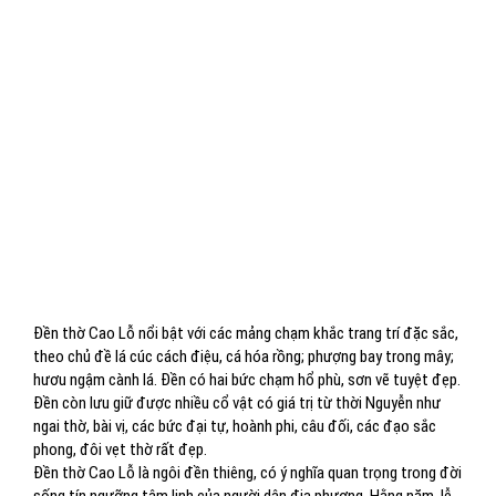
Đền thờ Cao Lỗ nổi bật với các mảng chạm khắc trang trí đặc sắc,
theo chủ đề lá cúc cách điệu, cá hóa rồng; phượng bay trong mây;
hươu ngậm cành lá. Đền có hai bức chạm hổ phù, sơn vẽ tuyệt đẹp.
Đền còn lưu giữ được nhiều cổ vật có giá trị từ thời Nguyễn như
ngai thờ, bài vị, các bức đại tự, hoành phi, câu đối, các đạo sắc
phong, đôi vẹt thờ rất đẹp.
Đền thờ Cao Lỗ là ngôi đền thiêng, có ý nghĩa quan trọng trong đời