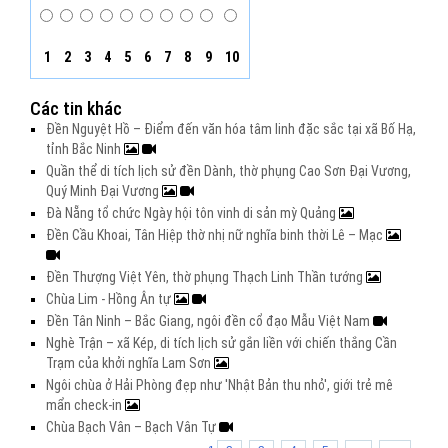
1
2
3
4
5
6
7
8
9
10
Các tin khác
Đền Nguyệt Hồ – Điểm đến văn hóa tâm linh đặc sắc tại xã Bố Hạ,
tỉnh Bắc Ninh
Quần thể di tích lịch sử đền Dành, thờ phụng Cao Sơn Đại Vương,
Quý Minh Đại Vương
Đà Nẵng tổ chức Ngày hội tôn vinh di sản mỳ Quảng
Đền Cầu Khoai, Tân Hiệp thờ nhị nữ nghĩa binh thời Lê – Mạc
Đền Thượng Việt Yên, thờ phụng Thạch Linh Thần tướng
Chùa Lim - Hồng Ân tự
Đền Tân Ninh – Bắc Giang, ngôi đền cổ đạo Mẫu Việt Nam
Nghè Trận – xã Kép, di tích lịch sử gắn liền với chiến thắng Cần
Trạm của khởi nghĩa Lam Sơn
Ngôi chùa ở Hải Phòng đẹp như 'Nhật Bản thu nhỏ', giới trẻ mê
mẩn check-in
Chùa Bạch Vân – Bạch Vân Tự