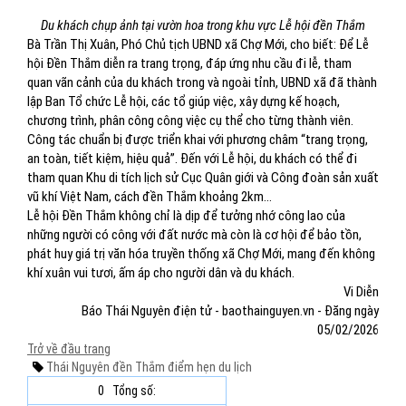
Du khách chụp ảnh tại vườn hoa trong khu vực Lễ hội đền Thắm
Bà Trần Thị Xuân, Phó Chủ tịch UBND xã Chợ Mới, cho biết: Để Lễ
hội Đền Thắm diễn ra trang trọng, đáp ứng nhu cầu đi lễ, tham
quan vãn cảnh của du khách trong và ngoài tỉnh, UBND xã đã thành
lập Ban Tổ chức Lễ hội, các tổ giúp việc, xây dựng kế hoạch,
chương trình, phân công công việc cụ thể cho từng thành viên.
Công tác chuẩn bị được triển khai với phương châm “trang trọng,
an toàn, tiết kiệm, hiệu quả”. Đến với Lễ hội, du khách có thể đi
tham quan Khu di tích lịch sử Cục Quân giới và Công đoàn sản xuất
vũ khí Việt Nam, cách đền Thắm khoảng 2km...
Lễ hội Đền Thắm không chỉ là dịp để tưởng nhớ công lao của
những người có công với đất nước mà còn là cơ hội để bảo tồn,
phát huy giá trị văn hóa truyền thống xã Chợ Mới, mang đến không
khí xuân vui tươi, ấm áp cho người dân và du khách.
Vi Diễn
Báo Thái Nguyên điện tử - baothainguyen.vn - Đăng ngày
05/02/2026
Trở về đầu trang
Thái Nguyên
đền Thắm
điểm hẹn du lịch
0
Tổng số: