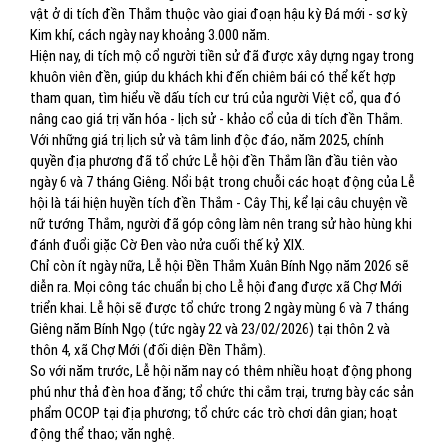
vật ở di tích đền Thắm thuộc vào giai đoạn hậu kỳ Đá mới - sơ kỳ
Kim khí, cách ngày nay khoảng 3.000 năm.
Hiện nay, di tích mộ cổ người tiền sử đã được xây dựng ngay trong
khuôn viên đền, giúp du khách khi đến chiêm bái có thể kết hợp
tham quan, tìm hiểu về dấu tích cư trú của người Việt cổ, qua đó
nâng cao giá trị văn hóa - lịch sử - khảo cổ của di tích đền Thắm.
Với những giá trị lịch sử và tâm linh độc đáo, năm 2025, chính
quyền địa phương đã tổ chức Lễ hội đền Thắm lần đầu tiên vào
ngày 6 và 7 tháng Giêng. Nổi bật trong chuỗi các hoạt động của Lễ
hội là tái hiện huyền tích đền Thắm - Cây Thị, kể lại câu chuyện về
nữ tướng Thắm, người đã góp công làm nên trang sử hào hùng khi
đánh đuổi giặc Cờ Đen vào nửa cuối thế kỷ XIX.
Chỉ còn ít ngày nữa, Lễ hội Đền Thắm Xuân Bính Ngọ năm 2026 sẽ
diễn ra. Mọi công tác chuẩn bị cho Lễ hội đang được xã Chợ Mới
triển khai. Lễ hội sẽ được tổ chức trong 2 ngày mùng 6 và 7 tháng
Giêng năm Bính Ngọ (tức ngày 22 và 23/02/2026) tại thôn 2 và
thôn 4, xã Chợ Mới (đối diện Đền Thắm).
So với năm trước, Lễ hội năm nay có thêm nhiều hoạt động phong
phú như thả đèn hoa đăng; tổ chức thi cắm trại, trưng bày các sản
phẩm OCOP tại địa phương; tổ chức các trò chơi dân gian; hoạt
động thể thao; văn nghệ.