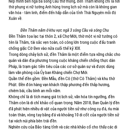
Nép mình bên ngã ba sông Cầu thơ mộng, đền Thắm không chỉ là nơi
thờ phụng vị nữ tướng Anh hùng trong lịch sử mà còn là không gian
văn hóa - tâm linh, điểm đến hấp dẫn của tỉnh Thái Nguyên mỗi độ
Xuân về.
Đền Thắm nằm ở khu vực ngã 3 sông Cầu và sông Chu
Đền Thắm tọa lạc tại thôn 2, xã Chợ Mới, thờ một vị nữ tướng có
tên là Thắm, tài sắc vẹn toàn, có công lớn trong cuộc đấu tranh
chống giặc Cờ Đen vào nửa cuối thế kỷ XIX.
Trong dòng chảy lịch sử, đền Thắm là một điểm tựa vững chắc cho
quân và dân địa phương trong cuộc kháng chiến chống thực dân
Pháp, là trạm gác tiền tiêu của các cơ sở quân sự và được dùng
làm văn phòng của Ủy ban Kháng chiến Chợ Mới.
Quần thể đền gồm: Đền Mẫu, đền Cô (thờ Cô Thắm) và khu thờ
Phật. Đền đón hàng vạn khách thập phương đến thắp hương,
chiêm bái, cầu bình an mỗi năm.
Không chỉ là di tích mang giá trị lịch sử, văn hóa tín ngưỡng, đền
Thắm còn là di chỉ khảo cổ quan trọng. Năm 2018, Ban Quản lý đền
đã phát hiện nhiều di vật của người tiền sử như công cụ đá, rìu mài
toàn thân, vòng tay bằng đá và khoảng 10 di cốt của người tiền sử
tại vách núi phía bên trái đền.
Nghiên cứu của Bảo tàng tỉnh và các nhà khảo cổ cho thấy các di