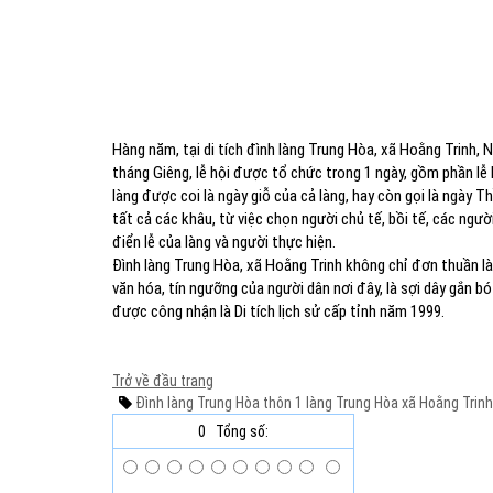
Hàng năm, tại di tích đình làng Trung Hòa, xã Hoằng Trinh, 
tháng Giêng, lễ hội được tổ chức trong 1 ngày, gồm phần lễ l
làng được coi là ngày giỗ của cả làng, hay còn gọi là ngày T
tất cả các khâu, từ việc chọn người chủ tế, bồi tế, các ngư
điển lễ của làng và người thực hiện.
Đình làng Trung Hòa, xã Hoằng Trinh không chỉ đơn thuần là m
văn hóa, tín ngưỡng của người dân nơi đây, là sợi dây gắn b
được công nhận là Di tích lịch sử cấp tỉnh năm 1999.
Trở về đầu trang
Đình làng Trung Hòa
thôn 1
làng Trung Hòa
xã Hoằng Trinh
0
Tổng số: