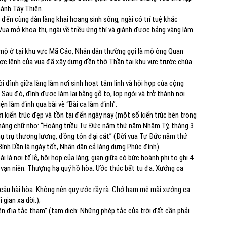
hánh Tây Thiên.
 đến cùng dân làng khai hoang sinh sống, ngài có trí tuệ khác
ua mở khoa thi, ngài về triều ứng thí và giành được bảng vàng làm
gôi mộ ở tại khu vực Mã Cáo, Nhân dân thường gọi là mộ ông Quan
ợc lênh của vua đã xây dựng đền thờ Thần tại khu vực trước chùa
i đình giữa làng làm nơi sinh hoạt tâm linh và hội họp của cộng
. Sau đó, đình được làm lại bằng gỗ to, lợp ngói và trở thành nơi
ện làm đình qua bài vè “Bài ca làm đình”.
i kiến trúc đẹp và tồn tại đến ngày nay (một số kiến trúc bên trong
i hàng chữ nho: “Hoàng triều Tự Đức năm thứ năm Nhâm Tý, tháng 3
phụ trụ thương lương, đồng tôn đại cát” (Đời vua Tự Đức năm thứ
ính Dần là ngày tốt, Nhân dân cả làng dựng Phúc đình).
là nơi tế lễ, hội họp của làng; gian giữa có bức hoành phi to ghi 4
n vạn niên. Thượng hạ quý hồ hòa. Ước thúc bất tu đa. Xướng ca
à câu hài hòa. Không nên quy ước rầy rà. Chớ ham mê mãi xướng ca
 gian xa dời.);
ên địa tắc tham” (tạm dịch: Những phép tắc của trời đất cần phải