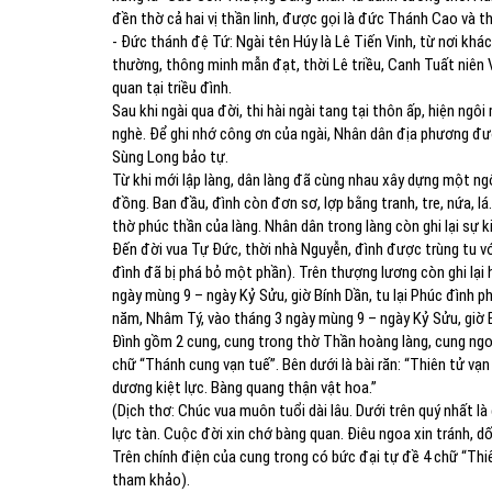
đền thờ cả hai vị thần linh, được gọi là đức Thánh Cao và t
- Đức thánh đệ Tứ: Ngài tên Húy là Lê Tiến Vinh, từ nơi khác
thường, thông minh mẫn đạt, thời Lê triều, Canh Tuất niên V
quan tại triều đình.
Sau khi ngài qua đời, thi hài ngài tang tại thôn ấp, hiện n
nghè. Để ghi nhớ công ơn của ngài, Nhân dân địa phương đư
Sùng Long bảo tự.
Từ khi mới lập làng, dân làng đã cùng nhau xây dựng một ngô
đồng. Ban đầu, đình còn đơn sơ, lợp bằng tranh, tre, nứa, lá
thờ phúc thần của làng. Nhân dân trong làng còn ghi lại sự ki
Đến đời vua Tự Đức, thời nhà Nguyễn, đình được trùng tu vớ
đình đã bị phá bỏ một phần). Trên thượng lương còn ghi lạ
ngày mùng 9 – ngày Kỷ Sửu, giờ Bính Dần, tu lại Phúc đình 
năm, Nhâm Tý, vào tháng 3 ngày mùng 9 – ngày Kỷ Sửu, giờ B
Đình gồm 2 cung, cung trong thờ Thần hoàng làng, cung ngoài 
chữ “Thánh cung vạn tuế”. Bên dưới là bài răn: “Thiên tử vạ
dương kiệt lực. Bàng quang thận vật hoa.”
(Dịch thơ: Chúc vua muôn tuổi dài lâu. Dưới trên quý nhất l
lực tàn. Cuộc đời xin chớ bàng quan. Điêu ngoa xin tránh, dối
Trên chính điện của cung trong có bức đại tự đề 4 chữ “Thi
tham khảo).