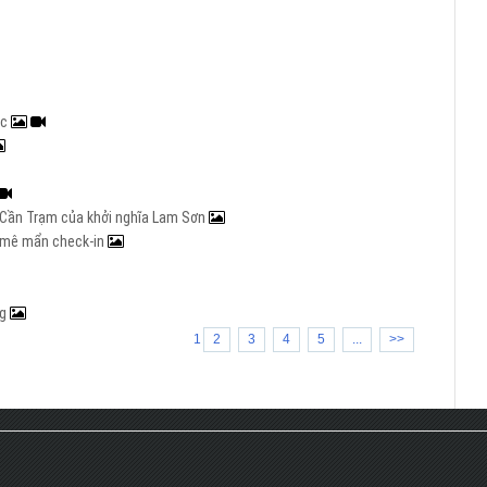
ạc
ng Cần Trạm của khởi nghĩa Lam Sơn
rẻ mê mẩn check-in
ng
1
2
3
4
5
...
>>