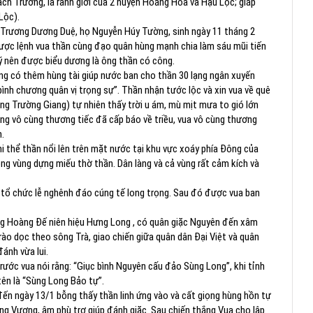
ch Trường, là ranh giới của 2 huyện Hoằng Hóa và Hậu Lộc; giáp
Lộc).
, Trương Dương Duệ, họ Nguyễn Húy Tường, sinh ngày 11 tháng 2
ược lệnh vua thần cùng đạo quân hùng mạnh chia làm sáu mũi tiến
 Lý nên được biểu dương là ông thần có công.
ừng có thêm hùng tài giúp nước ban cho thần 30 lạng ngân xuyến
nh chương quân vị trọng sự”. Thần nhận tước lộc và xin vua về quê
g Trường Giang) tự nhiên thấy trời u ám, mù mịt mưa to gió lớn
ùng vô cùng thương tiếc đã cấp báo về triều, vua vô cùng thương
n.
thi thể thần nổi lên trên mặt nước tại khu vực xoáy phía Đông của
ng vùng dựng miếu thờ thần. Dân làng và cả vùng rất cảm kích và
g tổ chức lễ nghênh đáo cúng tế long trọng. Sau đó được vua ban
ng Hoàng Đế niên hiệu Hưng Long , có quân giặc Nguyên đến xâm
ào dọc theo sông Trà, giao chiến giữa quân dân Đại Việt và quân
 đánh vừa lui.
ớc vua nói rằng: “Giục bình Nguyên cấu đảo Sùng Long”, khi tỉnh
ên là “Sùng Long Bảo tự”.
đến ngày 13/1 bỗng thấy thần linh ứng vào và cất giọng hùng hồn tự
g Vương, âm phù trợ giúp đánh giặc. Sau chiến thắng Vua cho lập