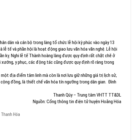
Nhân dân và cán bộ trong làng tổ chức lễ hội kỳ phúc vào ngày 13
à lễ tế và phần hội là hoạt động giao lưu văn hóa văn nghệ. Lễ hội
hần kỵ. Nghi lễ tế Thành hoàng làng được quy định rất chặt chẽ ở
ời xướng, y phục, các động tác cũng được quy định rõ ràng trong
ột địa điểm tâm linh mà còn là nơi lưu giữ những giá trị lịch sử,
ó cộng đồng, là thiết chế văn hóa tín ngưỡng trong dân gian. Đình
Thanh Qúy – Trung tâm VHTT TT&DL
Nguồn: Cổng thông tin điện tử huyện Hoằng Hóa
Thanh Hóa