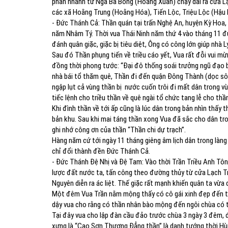
phân nhánh từ Ngã Ba Bông (Hoằng Xuân) chạy dài ra cửa Lạ
các xã Hoằng Trung (Hoằng Hóa), Tiến Lộc, Triệu Lộc (Hậu 
- Đức Thánh Cả: Thần quán tại trấn Nghệ An, huyện Kỳ Hoa
năm Nhâm Tý. Thời vua Thái Ninh năm thứ 4 vào tháng 11 đ
đánh quân giặc, giặc bị tiêu diệt, Ông có công lớn giúp nhà
Sau đó Thần phụng tiến về triều cáo yết, Vua rất đỗi vui m
đồng thời phong tước: “Đại đô thống soái trưởng ngũ đạo bì
nhà bái tổ thăm quê, Thần đi đến quận Đông Thành (dọc sôn
ngập lụt cả vùng thần bị nước cuốn trôi đi mất dân trong v
tiếc lệnh cho triều thần về quê ngài tổ chức tang lễ cho thầ
Khi đình thần về tới ấp cũng là lúc dân trong bản nhìn thấy 
bản khu. Sau khi mai táng thần xong Vua đã sắc cho dân tro
ghi nhớ công ơn của thần “Thần chi dự trạch”.
Hàng năm cứ tới ngày 11 tháng giêng âm lịch dân trong làn
chỉ đổi thành đền Đức Thánh Cả.
- Đức Thánh Đệ Nhị và Đệ Tam: Vào thời Trần Triều Anh Tô
lược đất nước ta, tấn công theo đường thủy từ cửa Lạch Tr
Nguyên diễn ra ác liệt. Thế giặc rất mạnh khiến quân ta vừa
Một đêm Vua Trần nằm mộng thấy có cô gái xinh đẹp đến trư
dậy vua cho rằng có thần nhân bào mộng đến ngôi chùa có t
Tại đây vua cho lập đàn cầu đảo trước chùa 3 ngày 3 đêm, 
xưng là “Cao Sơn Thượng Đẳng thần” là danh tướng thời Hùn