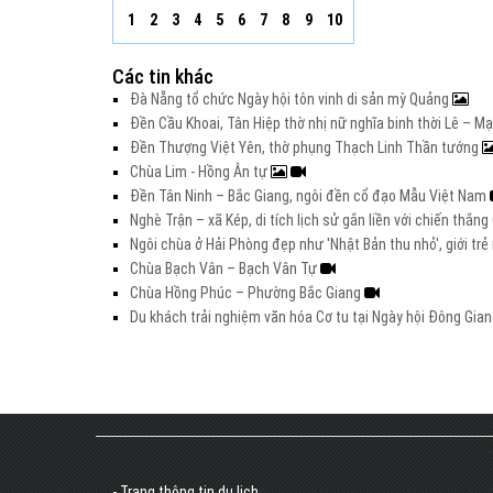
1
2
3
4
5
6
7
8
9
10
Các tin khác
Đà Nẵng tổ chức Ngày hội tôn vinh di sản mỳ Quảng
Đền Cầu Khoai, Tân Hiệp thờ nhị nữ nghĩa binh thời Lê – M
Đền Thượng Việt Yên, thờ phụng Thạch Linh Thần tướng
Chùa Lim - Hồng Ân tự
Đền Tân Ninh – Bắc Giang, ngôi đền cổ đạo Mẫu Việt Nam
Nghè Trận – xã Kép, di tích lịch sử gắn liền với chiến thắ
Ngôi chùa ở Hải Phòng đẹp như 'Nhật Bản thu nhỏ', giới t
Chùa Bạch Vân – Bạch Vân Tự
Chùa Hồng Phúc – Phường Bắc Giang
Du khách trải nghiệm văn hóa Cơ tu tại Ngày hội Đông Gia
- Trang thông tin du lịch