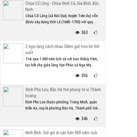
Chùa Cổ Lũng - Chùa Đình Cả, Gia Bình, Bắc
Ninh
Chùa Cổ Lũng (xã Nội Duệ, huyện Tiên Du) vốn
được xây dựng thời Lê (1680 -1705) với quy...
363
2 ngôi làng cách nhau 30km giữ trọn lời thề
suốt...
Trải qua 1.000 năm lịch sử với bao thăng trầm,
tục kết chạ giữa làng Vạn Phúc và Nga My...
356
Đình Phù Lưu, Bắc Hà thờ phụng tứ vị Thành
hoàng...
Đình Phù Lưu thuộc phường Tràng Minh, quận
Kiến An, nay là phường Bắc Hà, Thành phố Hải...
346
Ninh Bình: Giữ gìn di sản hơn 900 năm tuổi