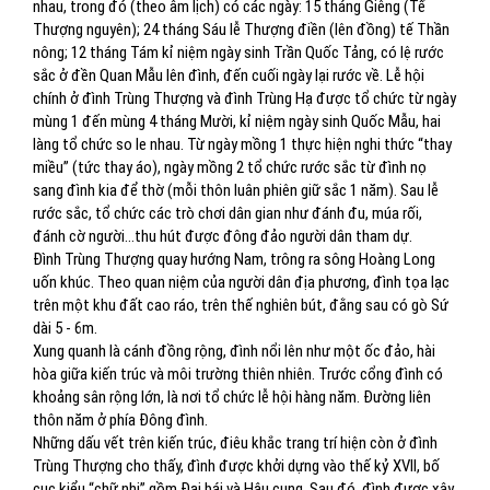
nhau, trong đó (theo âm lịch) có các ngày: 15 tháng Giêng (Tế
Thượng nguyên); 24 tháng Sáu lễ Thượng điền (lên đồng) tế Thần
nông; 12 tháng Tám kỉ niệm ngày sinh Trần Quốc Tảng, có lệ rước
sắc ở đền Quan Mẫu lên đình, đến cuối ngày lại rước về. Lễ hội
chính ở đình Trùng Thượng và đình Trùng Hạ được tổ chức từ ngày
mùng 1 đến mùng 4 tháng Mười, kỉ niệm ngày sinh Quốc Mẫu, hai
làng tổ chức so le nhau. Từ ngày mồng 1 thực hiện nghi thức “thay
miều” (tức thay áo), ngày mồng 2 tổ chức rước sắc từ đình nọ
sang đình kia để thờ (mỗi thôn luân phiên giữ sắc 1 năm). Sau lễ
rước sắc, tổ chức các trò chơi dân gian như đánh đu, múa rối,
đánh cờ người…thu hút được đông đảo người dân tham dự.
Đình Trùng Thượng quay hướng Nam, trông ra sông Hoàng Long
uốn khúc. Theo quan niệm của người dân địa phương, đình tọa lạc
trên một khu đất cao ráo, trên thế nghiên bút, đằng sau có gò Sứ
dài 5 - 6m.
Xung quanh là cánh đồng rộng, đình nổi lên như một ốc đảo, hài
hòa giữa kiến trúc và môi trường thiên nhiên. Trước cổng đình có
khoảng sân rộng lớn, là nơi tổ chức lễ hội hàng năm. Đường liên
thôn năm ở phía Đông đình.
Những dấu vết trên kiến trúc, điêu khắc trang trí hiện còn ở đình
Trùng Thượng cho thấy, đình được khởi dựng vào thế kỷ XVII, bố
cục kiểu “chữ nhị” gồm Đại bái và Hậu cung. Sau đó, đình được xây