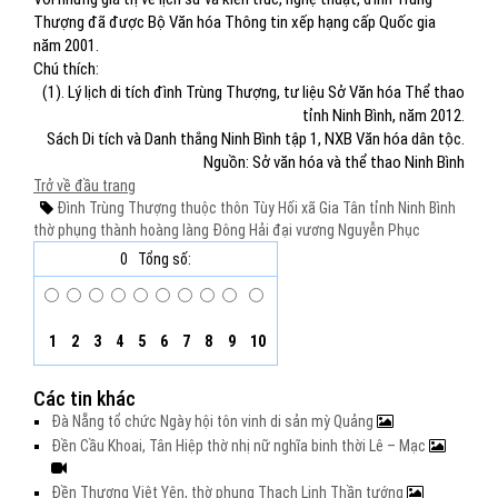
Thượng đã được Bộ Văn hóa Thông tin xếp hạng cấp Quốc gia
năm 2001.
Chú thích:
(1). Lý lịch di tích đình Trùng Thượng, tư liệu Sở Văn hóa Thể thao
tỉnh Ninh Bình, năm 2012.
Sách Di tích và Danh thắng Ninh Bình tập 1, NXB Văn hóa dân tộc.
Nguồn: Sở văn hóa và thể thao Ninh Bình
Trở về đầu trang
Đình Trùng Thượng thuộc thôn Tùy Hối
xã Gia Tân
tỉnh Ninh Bình
thờ phụng
thành hoàng làng
Đông Hải đại vương Nguyễn Phục
0
Tổng số:
1
2
3
4
5
6
7
8
9
10
Các tin khác
Đà Nẵng tổ chức Ngày hội tôn vinh di sản mỳ Quảng
Đền Cầu Khoai, Tân Hiệp thờ nhị nữ nghĩa binh thời Lê – Mạc
Đền Thượng Việt Yên, thờ phụng Thạch Linh Thần tướng