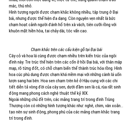
mác, thú nhỏ.
Hình tượng người được chạm khắc không nhiều, tập trung ở Đại
bái, nhưng được thể hiện đa dạng. Còn nguyên vẹn nhất là bức
chạm hoạt cảnh người đánh hổ trên xà vách, tiên cưỡi rồng với
khuôn mặt hiền hòa, tai chảy dài, tóc vấn cao.
Chạm khắc trên các cấu kiện gỗ tại Đại bái
Cây cỏ và hoa lá cùng được chạm nhiều trên kiến trúc của ngôi
đình này. Tre trúc thể hiện trên các cốn ở hồi Đại bái, với thân mập
mạp, rõ từng đốt, có chỗ chạm biến thể thành trúc hóa rồng. Hình
hoa cúc phù dung được chạm khá mềm mại với những cành lá uốn
lượn sang hai bên. Hoa sen chạm trên kẻ ở Hậu cung với các chi
tiết diễn tả vòng đời của cây sen, dưới đầm sen là cá, rùa rất sinh
động mang phong cách nghệ thuật thế kỷ XIX.
Ngoài những chủ đề trên, các mảng trang trí trong đình Trùng
Thượng còn có những hình tượng khác như: nghê, chim, vân xoắn…
tạo nên sự sinh động, phong phú của các mảng chạm khắc trang
trí trong đình.