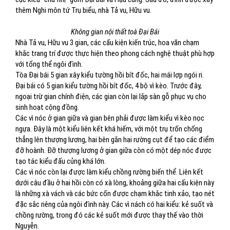
thêm Nghi môn tứ Trụ biểu, nhà Tả vu, Hữu vu.
Không gian nội thất toà Đại Bái
Nhà Tả vu, Hữu vu 3 gian, các cấu kiện kiến trúc, hoa văn chạm
khắc trang trí được thực hiện theo phong cách nghệ thuật phù hợp
với tổng thể ngôi đình.
Tòa Đại bái 5 gian xây kiểu tường hồi bít đốc, hai mái lợp ngói ri.
Đại bái có 5 gian kiểu tường hồi bít đốc, 4 bộ vì kèo. Trước đây,
ngoại trừ gian chính điện, các gian còn lại lắp sàn gỗ phục vụ cho
sinh hoạt cộng đồng.
Các vì nóc ở gian giữa và gian bên phải được làm kiểu vì kèo nọc
ngựa. Đây là một kiểu liên kết khá hiếm, với một trụ trốn chống
thẳng lên thượng lương, hai bên gắn hai rường cụt để tạo các điểm
đỡ hoành. Đỡ thượng lương ở gian giữa còn có một dép nóc được
tạo tác kiểu đấu củng khá lớn.
Các vì nóc còn lại được làm kiểu chồng rường biến thể. Liên kết
dưới câu đầu ở hai hồi còn có xà lòng, khoảng giữa hai cấu kiện này
là những xà vách và các bức cốn được chạm khắc tinh xảo, tạo nét
đặc sắc riêng của ngôi đình này. Các vì nách có hai kiểu: kẻ suốt và
chồng rường, trong đó các kẻ suốt mới được thay thế vào thời
Nguyễn.