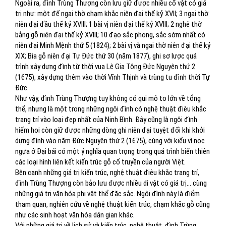
Ngoài ra, đình Trùng Thượng còn lưu giữ được nhiều cổ vật có giá
trị như: một đế ngai thờ chạm khắc niên đại thế kỷ XVII; 3 ngai thờ
niên đại đầu thế kỷ XVIII; 1 bài vị niên đại thế kỷ XVIII; 2 nghê thờ
bằng gỗ niên đại thế kỷ XVIII; 10 đạo sắc phong, sắc sớm nhất có
niên đại Minh Mệnh thứ 5 (1824); 2 bài vị và ngai thờ niên đại thế kỷ
XIX; Bia gỗ niên đại Tự Đức thứ 30 (năm 1877), ghi sơ lược quá
trình xây dựng đình từ thời vua Lê Gia Tông Đức Nguyên thứ 2
(1675), xây dựng thêm vào thời Vĩnh Thịnh và trùng tu đình thời Tự
Đức.
Như vậy, đình Trùng Thượng tuy không có qui mô to lớn về tổng
thể, nhưng là một trong những ngôi đình có nghệ thuật điêu khắc
trang trí vào loại đẹp nhất của Ninh Bình. Đây cũng là ngôi đình
hiếm hoi còn giữ được những dòng ghi niên đại tuyệt đối khi khởi
dựng đình vào năm Đức Nguyên thứ 2 (1675), cùng với kiểu vì nọc
ngựa ở Đại bái có một ý nghĩa quan trọng trong quá trình biến thiên
các loại hình liên kết kiến trúc gỗ cổ truyền của người Việt.
Bên cạnh những giá trị kiến trúc, nghệ thuật điêu khắc trang trí,
đình Trùng Thượng còn bảo lưu được nhiều di vật có giá trị… cùng
những giá trị văn hóa phi vật thể đặc sắc. Ngôi đình này là điểm
tham quan, nghiên cứu về nghệ thuật kiến trúc, chạm khắc gỗ cũng
như các sinh hoạt văn hóa dân gian khác.
Với những giá trị về lịch sử và kiến trúc, nghệ thuật, đình Trùng