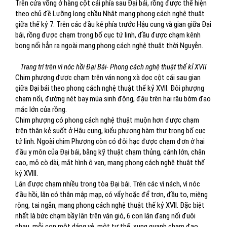
Trên cửa võng ở hàng cột cái phía sau Đại bái, rồng được thể hiện
theo chủ đề Lưỡng long chầu Nhật mang phong cách nghệ thuật
giữa thế kỷ 7. Trên các đầu kẻ phía trước Hậu cung và gian giữa Đại
bái, rồng được chạm trong bố cục tứ linh, đầu được chạm kênh
bong nổi hẳn ra ngoài mang phong cách nghệ thuật thời Nguyễn.
Trang trí trên vì nóc hồi Đại Bái- Phong cách nghệ thuật thế kỉ XVII
Chim phượng được chạm trên ván nong xà dọc cột cái sau gian
giữa Đại bái theo phong cách nghệ thuật thế kỷ XVII. Đôi phượng
chạm nổi, đường nét bay múa sinh động, đậu trên hai râu bờm đao
mác lớn của rồng.
Chim phượng có phong cách nghệ thuật muộn hơn được chạm
trên thân kẻ suốt ở Hậu cung, kiểu phượng hàm thư trong bố cục
tứ linh. Ngoài chim Phượng còn có đôi hạc được chạm đơn ở hai
đầu y môn của Đại bái, bằng kỹ thuật chạm thủng, cánh lớn, chân
cao, mỏ cò dài, mắt hình ô van, mang phong cách nghệ thuật thế
kỷ XVIII.
Lân được chạm nhiều trong tòa Đại bái. Trên các vì nách, vì nóc
đầu hồi, lân có thân mập mạp, có vẩy hoặc để trơn, đầu to, miệng
rộng, tai ngắn, mang phong cách nghệ thuật thế kỷ XVII. Đặc biệt
nhất là bức chạm bầy lân trên ván gió, 6 con lân đang nối đuôi
nhau, mỗi con một dáng vẻ, một tư thế, xung quanh chạm đao