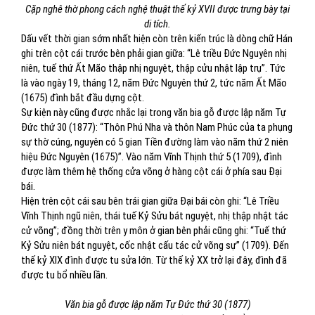
Cặp nghê thờ phong cách nghệ thuật thế kỷ XVII được trưng bày tại
di tích.
Dấu vết thời gian sớm nhất hiện còn trên kiến trúc là dòng chữ Hán
ghi trên cột cái trước bên phải gian giữa: “Lê triều Đức Nguyên nhị
niên, tuế thứ Ất Mão thập nhị nguyệt, thập cửu nhật lập trụ”. Tức
là vào ngày 19, tháng 12, năm Đức Nguyên thứ 2, tức năm Ất Mão
(1675) đình bắt đầu dựng cột.
Sự kiện này cũng được nhắc lại trong văn bia gỗ được lập năm Tự
Đức thứ 30 (1877): “Thôn Phú Nha và thôn Nam Phúc của ta phụng
sự thờ cúng, nguyên có 5 gian Tiền đường làm vào năm thứ 2 niên
hiệu Đức Nguyên (1675)”. Vào năm Vĩnh Thịnh thứ 5 (1709), đình
được làm thêm hệ thống cửa võng ở hàng cột cái ở phía sau Đại
bái.
Hiện trên cột cái sau bên trái gian giữa Đại bái còn ghi: “Lê Triều
Vĩnh Thịnh ngũ niên, thái tuế Kỷ Sửu bát nguyệt, nhị thập nhật tác
cử võng”; đồng thời trên y môn ở gian bên phải cũng ghi: “Tuế thứ
Kỷ Sửu niên bát nguyệt, cốc nhật cấu tác cử võng sự” (1709). Đến
thế kỷ XIX đình được tu sửa lớn. Từ thế kỷ XX trở lại đây, đình đã
được tu bổ nhiều lần.
Văn bia gỗ được lập năm Tự Đức thứ 30 (1877)