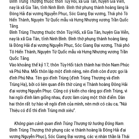
Đình Trùng Thượng thuộc thôn Tùy Hối, xã Gia Tân, huyện Gia Viễn,
nay là xã Gia Tân, tỉnh Ninh Bình. Đình thờ phụng thành hoàng làng là
Đông Hải đại vương Nguyễn Phục, Sóc Giang Đại vương, Thái phó Tô
Hiến Thành, Nguyên Từ Quốc mẫu và Hưng Nhượng vương Trần Quốc
Tảng.
Đình Trùng Thượng thuộc thôn Tùy Hối, xã Gia Tân, huyện Gia Viễn,
nay là xã Gia Tân, tỉnh Ninh Bình. Đình thờ phụng thành hoàng làng
là Đông Hải đại vương Nguyễn Phục, Sóc Giang Đại vương, Thái phó
Tô Hiến Thành, Nguyên Từ Quốc mẫu và Hưng Nhượng vương Trần
Quốc Tảng.
Vào khoảng thế kỷ 17, thôn Tùy Hối tách thành hai thôn Nam Phúc
và Phú Nha. Mỗi thôn lập một đình riêng, nên đình còn được gọi là
đình Phú Nha. Tên gọi đình Trùng (đình Trùng Thượng và đình
Trùng Hạ), bởi có liên quan đến thờ cùng vị Thành hoàng Đông Hải
đại vương Nguyễn Phục. Cũng có ý kiến cho rằng gọi đình Trùng, vì
hai ngôi đình làm giống nhau, được làm cùng một thời điểm. Dân
hai thôn rất tự hào về ngôi đình của mình, nên mới có câu ca; “Núi
Thiệu có đổ thì đình Trùng mới xiêu”.
Không gian cảnh quan đình Trùng Thượng từ hướng Đông Nam.
Đình Trùng Thượng thờ phụng các vị thành hoàng là Đông Hải đại
vương Nguyễn Phục), Sóc Giang Đại vương, các vị nhân thần là Thái