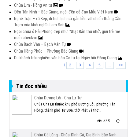
Chùa Lim - Hồng Ân tự
Đền Tân Ninh – Bắc Giang, ngôi đền cổ đạo Mẫu Việt Nam
Nghè Trận – xã Kép, di tích lịch sử gắn liền với chiến thắng Cần
Trạm của khởi nghĩa Lam Sơn
Ngôi chùa ở Hải Phòng đẹp như 'Nhật Bản thu nhỏ', giới trẻ mê
mẩn check-in
Chùa Bạch Vân – Bạch Vân Tự
Chùa Hồng Phúc – Phường Bắc Giang
Du khách trải nghiệm văn hóa Cơ tu tại Ngày hội Đông Giang
1
2
3
4
5
...
>>
Tin đọc nhiều
Chùa Dương Lôi - Cha Lư Tự
Chùa Cha Lư thuộc khu phố Dương Lôi, phường Tân
Hồng, thành phố Từ Sơn, thờ Phật và thờ...
538
Chùa Cổ Lũng - Chùa Đình Cả, Gia Bình, Bắc Ninh