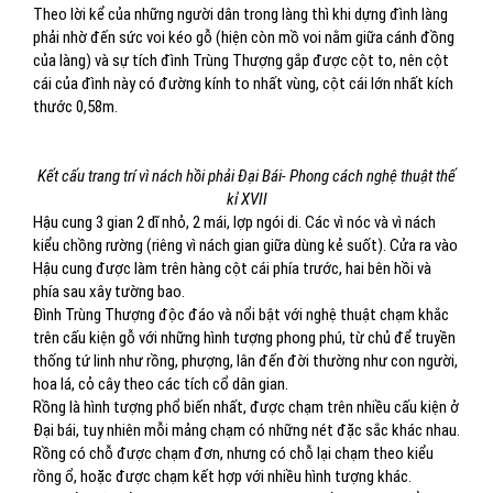
Theo lời kể của những người dân trong làng thì khi dựng đình làng
phải nhờ đến sức voi kéo gỗ (hiện còn mồ voi nằm giữa cánh đồng
của làng) và sự tích đình Trùng Thượng gắp được cột to, nên cột
cái của đình này có đường kính to nhất vùng, cột cái lớn nhất kích
thước 0,58m.
Kết cấu trang trí vì nách hồi phải Đại Bái- Phong cách nghệ thuật thế
kỉ XVII
Hậu cung 3 gian 2 dĩ nhỏ, 2 mái, lợp ngói di. Các vì nóc và vì nách
kiểu chồng rường (riêng vì nách gian giữa dùng kẻ suốt). Cửa ra vào
Hậu cung được làm trên hàng cột cái phía trước, hai bên hồi và
phía sau xây tường bao.
Đình Trùng Thượng độc đáo và nổi bật với nghệ thuật chạm khắc
trên cấu kiện gỗ với những hình tượng phong phú, từ chủ để truyền
thống tứ linh như rồng, phượng, lân đến đời thường như con người,
hoa lá, cỏ cây theo các tích cổ dân gian.
Rồng là hình tượng phổ biến nhất, được chạm trên nhiều cấu kiện ở
Đại bái, tuy nhiên mỗi mảng chạm có những nét đặc sắc khác nhau.
Rồng có chỗ được chạm đơn, nhưng có chỗ lại chạm theo kiểu
rồng ổ, hoặc được chạm kết hợp với nhiều hình tượng khác.