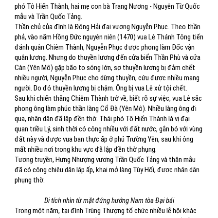
phó Tô Hiến Thành, hai mẹ con bà Trang Nương - Nguyên Từ Quốc
mẫu và Trần Quốc Tảng.
Thần chủ của đình là Đông Hải đại vương Nguyễn Phục. Theo thần
phả, vào năm Hồng Đức nguyên niên (1470) vua Lê Thánh Tông tiến
đánh quân Chiêm Thành, Nguyễn Phục được phong làm Đốc vận
quân lương. Nhưng do thuyền lương đến cửa biển Thần Phù và cửa
Càn (Yên Mô) gặp bão to sóng lớn, sợ thuyền lương bị đắm chết
nhiều người, Nguyễn Phục cho dừng thuyền, cứu được nhiều mạng
người. Do đó thuyền lương bị chậm. Ông bị vua Lê xử tội chết.
Sau khi chiến thắng Chiêm Thành trở về, biết rõ sự việc, vua Lê sắc
phong ông làm phúc thần làng Cổ Đà (Yên Mô). Nhiều làng ông đi
qua, nhân dân đã lập đền thờ. Thái phó Tô Hiến Thành là vị đại
quan triều Lý, sinh thời có công nhiều với đất nước, gắn bó với vùng
đất này và được vua ban thực ấp ở phủ Trường Yên, sau khi ông
mất nhiều nơi trong khu vực đã lập đền thờ phụng.
Tương truyền, Hưng Nhượng vương Trần Quốc Tảng và thân mẫu
đã có công chiêu dân lập ấp, khai mở làng Tùy Hối, được nhân dân
phụng thờ.
Di tích nhìn từ mặt đứng hướng Nam tòa Đại bái
Trong một năm, tại đình Trùng Thượng tổ chức nhiều lễ hội khác