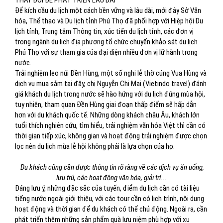
THAY ĐỔI ĐỂ PHÁT TRIỂN LÂU DÀI
Để kích cầu du lịch một cách bền vững và lâu dài, mới đây Sở Văn
hóa, Thể thao và Du lịch tỉnh Phú Thọ đã phối hợp với Hiệp hội Du
lịch tỉnh, Trung tâm Thông tin, xúc tiến du lịch tỉnh, các đơn vị
trong ngành du lịch địa phương tổ chức chuyến khảo sát du lịch
Phú Thọ với sự tham gia của đại diện nhiều đơn vị lữ hành trong
nước.
Trải nghiệm leo núi Đền Hùng, một số nghi lễ thờ cúng Vua Hùng và
dịch vụ mua sắm tại đây, chị Nguyễn Chi Mai (Vietindo travel) đánh
giá khách du lịch trong nước sẽ hào hứng với du lịch đúng mùa hội,
tuy nhiên, tham quan Đền Hùng giai đoạn thấp điểm sẽ hấp dẫn
hơn với du khách quốc tế. Những dòng khách châu Âu, khách lớn
tuổi thích nghiên cứu, tìm hiểu, trải nghiệm văn hóa Việt thì cần có
thời gian tiếp xúc, không gian và hoạt động trải nghiệm được chọn
lọc nên du lịch mùa lễ hội không phải là lựa chọn của họ.
Du khách cũng cần được thông tin rõ ràng về các dịch vụ ăn uống,
lưu trú, các hoạt động văn hóa, giải trí...
Đáng lưu ý, những đặc sắc của tuyến, điểm du lịch cần có tài liệu
tiếng nước ngoài giới thiệu, với các tour cần có lịch trình, nội dung
hoạt động và thời gian để du khách có thể chủ động. Ngoài ra, cần
phát triển thêm những sản phẩm quà lưu niệm phù hợp với xu