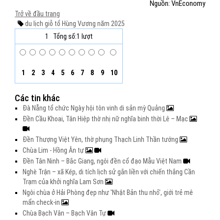
Nguồn: VnEconomy
Trở về đầu trang
du lịch
giỗ tổ Hùng Vương
năm 2025
1
Tổng số:1 lượt
1
2
3
4
5
6
7
8
9
10
Các tin khác
Đà Nẵng tổ chức Ngày hội tôn vinh di sản mỳ Quảng
Đền Cầu Khoai, Tân Hiệp thờ nhị nữ nghĩa binh thời Lê – Mạc
Đền Thượng Việt Yên, thờ phụng Thạch Linh Thần tướng
Chùa Lim - Hồng Ân tự
Đền Tân Ninh – Bắc Giang, ngôi đền cổ đạo Mẫu Việt Nam
Nghè Trận – xã Kép, di tích lịch sử gắn liền với chiến thắng Cần
Trạm của khởi nghĩa Lam Sơn
Ngôi chùa ở Hải Phòng đẹp như 'Nhật Bản thu nhỏ', giới trẻ mê
mẩn check-in
Chùa Bạch Vân – Bạch Vân Tự