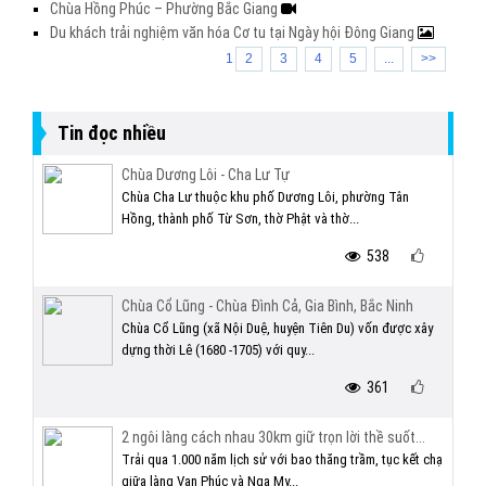
Chùa Hồng Phúc – Phường Bắc Giang
Du khách trải nghiệm văn hóa Cơ tu tại Ngày hội Đông Giang
1
2
3
4
5
...
>>
Tin đọc nhiều
Chùa Dương Lôi - Cha Lư Tự
Chùa Cha Lư thuộc khu phố Dương Lôi, phường Tân
Hồng, thành phố Từ Sơn, thờ Phật và thờ...
538
Chùa Cổ Lũng - Chùa Đình Cả, Gia Bình, Bắc Ninh
Chùa Cổ Lũng (xã Nội Duệ, huyện Tiên Du) vốn được xây
dựng thời Lê (1680 -1705) với quy...
361
2 ngôi làng cách nhau 30km giữ trọn lời thề suốt...
Trải qua 1.000 năm lịch sử với bao thăng trầm, tục kết chạ
giữa làng Vạn Phúc và Nga My...