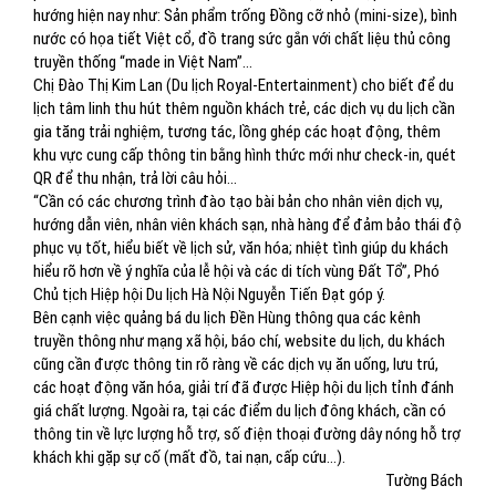
hướng hiện nay như: Sản phẩm trống Đồng cỡ nhỏ (mini-size), bình
nước có họa tiết Việt cổ, đồ trang sức gắn với chất liệu thủ công
truyền thống “made in Việt Nam”…
Chị Đào Thị Kim Lan (Du lịch Royal-Entertainment) cho biết để du
lịch tâm linh thu hút thêm nguồn khách trẻ, các dịch vụ du lịch cần
gia tăng trải nghiệm, tương tác, lồng ghép các hoạt động, thêm
khu vực cung cấp thông tin bằng hình thức mới như check-in, quét
QR để thu nhận, trả lời câu hỏi…
“Cần có các chương trình đào tạo bài bản cho nhân viên dịch vụ,
hướng dẫn viên, nhân viên khách sạn, nhà hàng để đảm bảo thái độ
phục vụ tốt, hiểu biết về lịch sử, văn hóa; nhiệt tình giúp du khách
hiểu rõ hơn về ý nghĩa của lễ hội và các di tích vùng Đất Tổ”, Phó
Chủ tịch Hiệp hội Du lịch Hà Nội Nguyễn Tiến Đạt góp ý.
Bên cạnh việc quảng bá du lịch Đền Hùng thông qua các kênh
truyền thông như mạng xã hội, báo chí, website du lịch, du khách
cũng cần được thông tin rõ ràng về các dịch vụ ăn uống, lưu trú,
các hoạt động văn hóa, giải trí đã được Hiệp hội du lịch tỉnh đánh
giá chất lượng. Ngoài ra, tại các điểm du lịch đông khách, cần có
thông tin về lực lượng hỗ trợ, số điện thoại đường dây nóng hỗ trợ
khách khi gặp sự cố (mất đồ, tai nạn, cấp cứu…).
Tường Bách