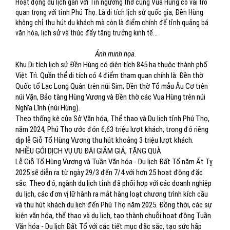
Hoạt động du lịch gắn với Tín ngưỡng thờ cúng Vua Hùng có vai trò
quan trọng với tỉnh Phú Thọ. Là di tích lịch sử quốc gia, Đền Hùng
không chỉ thu hút du khách mà còn là điểm chính để tỉnh quảng bá
văn hóa, lịch sử và thúc đẩy tăng trưởng kinh tế...
Ảnh minh họa.
Khu Di tích lịch sử Đền Hùng có diện tích 845 ha thuộc thành phố
Việt Trì. Quần thể di tích có 4 điểm tham quan chính là: Đền thờ
Quốc tổ Lạc Long Quân trên núi Sim; Đền thờ Tổ mẫu Âu Cơ trên
núi Vặn, Bảo tàng Hùng Vương và Đền thờ các Vua Hùng trên núi
Nghĩa Lĩnh (núi Hùng).
Theo thống kê của Sở Văn hóa, Thể thao và Du lịch tỉnh Phú Thọ,
năm 2024, Phú Thọ ước đón 6,63 triệu lượt khách, trong đó riêng
dịp lễ Giỗ Tổ Hùng Vương thu hút khoảng 3 triệu lượt khách.
NHIỀU GÓI DỊCH VỤ ƯU ĐÃI GIẢM GIÁ, TẶNG QUÀ
Lễ Giỗ Tổ Hùng Vương và Tuần Văn hóa - Du lịch Đất Tổ năm Ất Tỵ
2025 sẽ diễn ra từ ngày 29/3 đến 7/4 với hơn 25 hoạt động đặc
sắc. Theo đó, ngành du lịch tỉnh đã phối hợp với các doanh nghiệp
du lịch, các đơn vị lữ hành ra mắt hàng loạt chương trình kích cầu
và thu hút khách du lịch đến Phú Thọ năm 2025. Đồng thời, các sự
kiện văn hóa, thể thao và du lịch, tạo thành chuỗi hoạt động Tuần
Văn hóa - Du lịch Đất Tổ với các tiết mục đặc sắc, tạo sức hấp