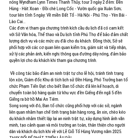
nóng Wyndham Lynn Times Thanh Thủy; tour 3 ngày 2 đêm: Đền
Hùng - Hát Xoan - Đồi chè Long Cốc - Vườn quốc gia Xuân Sơn;
tour liên tỉnh 5 ngày: Về miền Đất Tổ - Hà Nội - Phú Thọ - Yên Bái -
Lào Cai...
Các đơn vị tham gia chương trình kích cầu du lịch đã có cam kết
với Sở Văn hóa, Thể thao và Du lịch tỉnh Phú Thọ để bảo đảm chất
lượng dịch vụ và các mức ưu đãi cho du khách. Đồng thời, Sở sẽ
phối hợp với các cơ quan liên quan kiểm tra, giám sát và tiếp nhận,
xử lý các phản ánh, kiến nghị thông qua đường dây nóng, đảm bảo
quyền lợi cho du khách khi tham gia chương trình.
Về công tác bảo đảm an ninh trật tự cho lễ hội, tránh tình trạng
lộn xộn, Giám đốc Khu di tích lịch sử Đền Hùng, Phó Trưởng ban tổ
chức Phạm Tiến Đạt cho biết Ban tổ chức đã lên kế hoạch, di
chuyển toàn bộ hàng quán từ khu vực đền Giếng đến ngã 5 đền
Giếng ra bờ hồ Mai An Tiêm.
Song song với đó, Ban tổ chức cũng phối hợp với các sở, ngành
liên quan nhằm hạn chế tình trạng bán hàng rong, ăn xin, chèo kéo
du khách nhằm thiết lập lại an ninh trật tự, xây dựng hình ảnh văn
minh, tạo cảnh quan và môi trường an toàn, thân thiện cho người
dân và khách du lịch khi về với Lễ Giỗ Tổ Hùng Vương năm 2025.