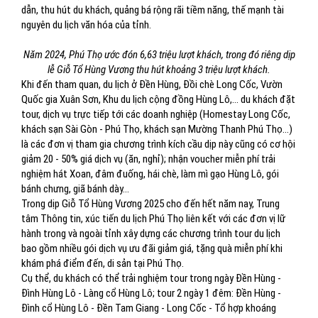
dẫn, thu hút du khách, quảng bá rộng rãi tiềm năng, thế mạnh tài
nguyên du lịch văn hóa của tỉnh.
Năm 2024, Phú Thọ ước đón 6,63 triệu lượt khách, trong đó riêng dịp
lễ Giỗ Tổ Hùng Vương thu hút khoảng 3 triệu lượt khách.
Khi đến tham quan, du lịch ở Đền Hùng, Đồi chè Long Cốc, Vườn
Quốc gia Xuân Sơn, Khu du lịch cộng đồng Hùng Lô,... du khách đặt
tour, dịch vụ trực tiếp tới các doanh nghiệp (Homestay Long Cốc,
khách sạn Sài Gòn - Phú Thọ, khách sạn Mường Thanh Phú Thọ...)
là các đơn vị tham gia chương trình kích cầu dịp này cũng có cơ hội
giảm 20 - 50% giá dịch vụ (ăn, nghỉ); nhận voucher miễn phí trải
nghiệm hát Xoan, đâm đuống, hái chè, làm mì gạo Hùng Lô, gói
bánh chưng, giã bánh dày...
Trong dịp Giỗ Tổ Hùng Vương 2025 cho đến hết năm nay, Trung
tâm Thông tin, xúc tiến du lịch Phú Thọ liên kết với các đơn vị lữ
hành trong và ngoài tỉnh xây dựng các chương trình tour du lịch
bao gồm nhiều gói dịch vụ ưu đãi giảm giá, tặng quà miễn phí khi
khám phá điểm đến, di sản tại Phú Thọ.
Cụ thể, du khách có thể trải nghiệm tour trong ngày Đền Hùng -
Đình Hùng Lô - Làng cổ Hùng Lô; tour 2 ngày 1 đêm: Đền Hùng -
Đình cổ Hùng Lô - Đền Tam Giang - Long Cốc - Tổ hợp khoáng