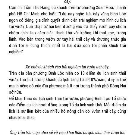
cây.
Còn chị Trần Thu Hằng, du khách đến từ phường Xuân Hòa, Thành
phố Hồ Chí Minh cho biết: ''Lâu nay nghe trái cây vùng Bình Lộc
ngon có tiếng, gia đình quyết định đến trải nghiệm mô hình du lịch
tại vườn. Quả thật từ hai bên đường vào đã thấy vườn cây chôm
chôm chín tạo cảm giác thích thú với không khí mát mẻ, trong
lành. Vào bên trong vườn tự tay hái trái cây và thưởng thức gia
đình tôi ai cũng thích, nhất là hai đứa con tôi phấn khích trải
nghiệm''.
Xe chở du khách vào trải nghiệm tại vườn trái cây.
Trên địa bàn phường Bình Lộc hiện có 13 điểm du lịch sinh thái
vườn, thu hút lượng khách du lịch tăng từ 5-10%/năm, đây là thế
mạnh riêng có của địa phương mà ít nơi trong thành phố Đồng Nai
sở hữu.
Để khai thác du lịch sinh thái tại vườn, phường Bình Lộc tổ chức
các điểm du lịch hoạt động trong Tổ du lịch sinh thái. Mỗi điểm du
lịch là sự liên kết của nhiều hộ nông dân có vườn trái cây, cùng
nhau khai thác.
Ông Trần Văn Lộc chia sẻ về việc khai thác du lịch sinh thái vườn trái