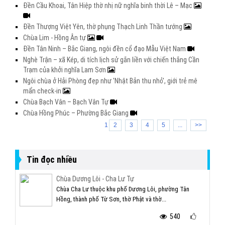
Đền Cầu Khoai, Tân Hiệp thờ nhị nữ nghĩa binh thời Lê – Mạc
Đền Thượng Việt Yên, thờ phụng Thạch Linh Thần tướng
Chùa Lim - Hồng Ân tự
Đền Tân Ninh – Bắc Giang, ngôi đền cổ đạo Mẫu Việt Nam
Nghè Trận – xã Kép, di tích lịch sử gắn liền với chiến thắng Cần
Trạm của khởi nghĩa Lam Sơn
Ngôi chùa ở Hải Phòng đẹp như 'Nhật Bản thu nhỏ', giới trẻ mê
mẩn check-in
Chùa Bạch Vân – Bạch Vân Tự
Chùa Hồng Phúc – Phường Bắc Giang
1
2
3
4
5
...
>>
Tin đọc nhiều
Chùa Dương Lôi - Cha Lư Tự
Chùa Cha Lư thuộc khu phố Dương Lôi, phường Tân
Hồng, thành phố Từ Sơn, thờ Phật và thờ...
540