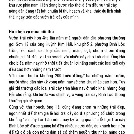
khu vực phía nam. Hiện đang bước vào thời điểm đầu vụ trái cây,
nông dân đang tất bật chuẩn bị thu hoạch và khai thác du lịch sinh
thái ngay trên các vườn trái cây của mình.
Hứa hẹn vụ mùa bội thu
Vườn trái cây hơn 4ha lâu năm mà người dân địa phương thường
gọi Sơn 13 của ông Huỳnh Kim Hải, khu phố 2, phường Bình Lộc
trồng xen canh các loại
sầu riêng
, măng cụt, chôm chôm đang
chuẩn bị bắt đầu vụ thu hoạch với nhiều cây cho trái chín. Ông Hải
cho biết, năm nay nhờ thời tiết thuận lợi năng suất các loại trái cây
đều cao hơn những năm trước.
Với mức thu từ khoảng 200 triệu đồng/1ha những năm trước,
người nông dân này kỳ vọng năm nay sẽ cho thu nhập cao hơn. Tuy
giá thị trường các loại trái cây trên hiện nay ở mức khá, nhưng ông
Hải cho rằng, khi bước vào chính vụ ở vùng trái cây Bình Lộc thông
thường giá sẽ giảm.
Cùng với thu hoạch, ông Hải cũng đang chọn ra những trái đẹp,
ngon nhất để tham gia lễ hội trái cây do địa phương tổ chức trong
khoảng 15 ngày tới. Lão nông này kỳ vọng qua các lễ hội, trái cây
Bình Lộc sẽ được quảng bá đến nhiều người dân, du khách hơn nữa
để từ đó bà con nông dân sẽ có thêm nguồn thu nhập, nâng cao