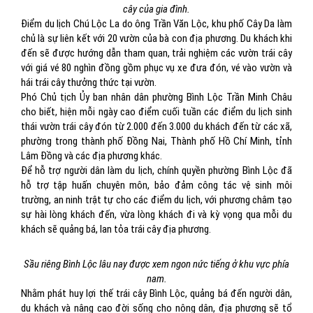
cây của gia đình.
Điểm du lịch Chú Lộc La do ông Trần Văn Lộc, khu phố Cây Da làm
chủ là sự liên kết với 20 vườn của bà con địa phương. Du khách khi
đến sẽ được hướng dẫn tham quan, trải nghiệm các vườn trái cây
với giá vé 80 nghìn đồng gồm phục vụ xe đưa đón, vé vào vườn và
hái trái cây thưởng thức tại vườn.
Phó Chủ tịch Ủy ban nhân dân phường Bình Lộc Trần Minh Châu
cho biết, hiện mỗi ngày cao điểm cuối tuần các điểm du lịch sinh
thái vườn trái cây đón từ 2.000 đến 3.000 du khách đến từ các xã,
phường trong thành phố Đồng Nai, Thành phố Hồ Chí Minh, tỉnh
Lâm Đồng và các địa phương khác.
Để hỗ trợ người dân làm du lịch, chính quyền phường Bình Lộc đã
hỗ trợ tập huấn chuyên môn, bảo đảm công tác vệ sinh môi
trường, an ninh trật tự cho các điểm du lịch, với phương châm tạo
sự hài lòng khách đến, vừa lòng khách đi và kỳ vọng qua mỗi du
khách sẽ quảng bá, lan tỏa trái cây địa phương.
Sầu riêng Bình Lộc lâu nay được xem ngon nức tiếng ở khu vực phía
nam.
Nhằm phát huy lợi thế trái cây Bình Lộc, quảng bá đến người dân,
du khách và nâng cao đời sống cho nông dân, địa phương sẽ tổ