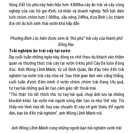
Vùng đất trù phú này hiện hữu hơn 4.800ha cây ăn trái và cây công
nghiệp của các hộ gia đình, cá nhân và doanh nghiệp. Nổi bật diện
tích chôm chôm hơn 1.000ha, sầu riêng 249ha, đưa Bình Lộc thành
địa chỉ du lịch sinh thái vườn khá hấp dẫn.
Phường Bình Lộc hiện được xem là "thủ phủ" trái cây của thành phố
Đồng Nai.
Trải nghiệm ăn trái cây tại vườn
Dịp cuối tuần những ngày này, dòng xe chở theo du khách vào thăm
quan và thưởng thức trái cây tại vườn ở khu phố Cây Da luôn đông
đúc. Anh Wòng Lềnh Mành, từ xã Định Quán, lần đầu tiên đến trải
nghiệm tại vườn trái cây chia sẻ: Sau thời gian làm việc căng thẳng,
cuối tuần được đắm mình ở vườn chôm chôm trái đang trĩu quả,
tự tay hái những quả ăn tạo cảm giác rất thoải mái.
“Thú thật tôi rất thích thú tự tay hái quả, chụp ảnh lưu lại những
khoảnh khắc tại vườn mà người nông dân tạo ra như thế này. Tôi
thấy mô hình này rất hay sau chuyến đi này sẽ giới thiệu để người
dân, bạn bè đến trải nghiệm”, anh Wòng Lềnh Mành nói.
Anh Wòng Lềnh Mành cùng những người bạn trải nghiệm vườn trái