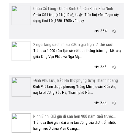
Chùa Cổ Lũng - Chùa Đình Cả, Gia Bình, Bắc Ninh
Chùa Cổ Lũng (xã Nội Duệ, huyện Tiên Du) vốn được xây
dựng thời Lê (1680 -1705) với quy...
364
2 ngôi làng cách nhau 30km giữ trọn lời thề suốt...
Trải qua 1.000 năm lịch sử với bao thăng trầm, tục kết chạ
giữa làng Vạn Phúc và Nga My...
356
Đình Phù Lưu, Bắc Hà thờ phụng tứ vị Thành hoàng...
Đình Phù Lưu thuộc phường Tràng Minh, quận Kiến An,
nay là phường Bắc Hà, Thành phố Hải...
355
Ninh Bình: Giữ gìn di sản hơn 900 năm tuổi trước...
Trải qua thời gian dài chịu tác động của thời tiết, nhiều
hạng mục ở chùa Viên Quang...