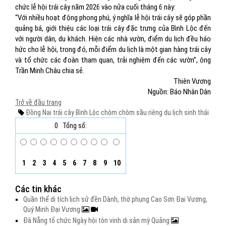
chức lễ hội trái cây năm 2026 vào nửa cuối tháng 6 này:
“Với nhiều hoạt động phong phú, ý nghĩa lễ hội trái cây sẽ góp phần
quảng bá, giới thiệu các loại trái cây đặc trưng của Bình Lộc đến
với người dân, du khách. Hiện các nhà vườn, điểm du lịch đều háo
hức cho lễ hội, trong đó, mỗi điểm du lịch là một gian hàng trái cây
và tổ chức các đoàn tham quan, trải nghiệm đến các vườn”, ông
Trần Minh Châu chia sẻ.
Thiên Vương
Nguồn: Báo Nhân Dân
Trở về đầu trang
Đồng Nai
trái cây
Bình Lộc
chôm chôm
sầu riêng
du lịch sinh thái
0
Tổng số:
1
2
3
4
5
6
7
8
9
10
Các tin khác
Quần thể di tích lịch sử đền Dành, thờ phụng Cao Sơn Đại Vương,
Quý Minh Đại Vương
Đà Nẵng tổ chức Ngày hội tôn vinh di sản mỳ Quảng