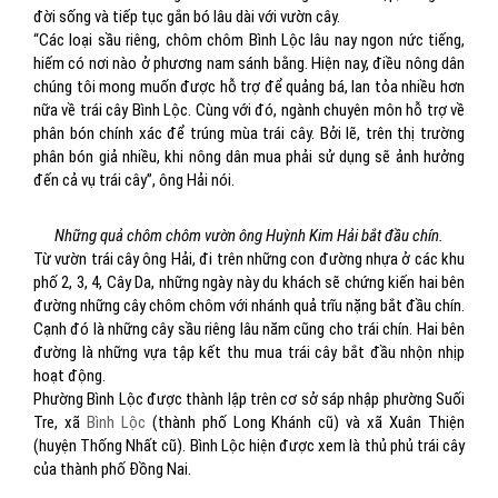
đời sống và tiếp tục gắn bó lâu dài với vườn cây.
“Các loại sầu riêng, chôm chôm Bình Lộc lâu nay ngon nức tiếng,
hiếm có nơi nào ở phương nam sánh bằng. Hiện nay, điều nông dân
chúng tôi mong muốn được hỗ trợ để quảng bá, lan tỏa nhiều hơn
nữa về trái cây Bình Lộc. Cùng với đó, ngành chuyên môn hỗ trợ về
phân bón chính xác để trúng mùa trái cây. Bởi lẽ, trên thị trường
phân bón giả nhiều, khi nông dân mua phải sử dụng sẽ ảnh hưởng
đến cả vụ trái cây”, ông Hải nói.
Những quả chôm chôm vườn ông Huỳnh Kim Hải bắt đầu chín.
Từ vườn trái cây ông Hải, đi trên những con đường nhựa ở các khu
phố 2, 3, 4, Cây Da, những ngày này du khách sẽ chứng kiến hai bên
đường những cây chôm chôm với nhánh quả trĩu nặng bắt đầu chín.
Cạnh đó là những cây sầu riêng lâu năm cũng cho trái chín. Hai bên
đường là những vựa tập kết thu mua trái cây bắt đầu nhộn nhịp
hoạt động.
Phường Bình Lộc được thành lập trên cơ sở sáp nhập phường Suối
Tre, xã
Bình Lộc
(thành phố Long Khánh cũ) và xã Xuân Thiện
(huyện Thống Nhất cũ). Bình Lộc hiện được xem là thủ phủ trái cây
của thành phố Đồng Nai.