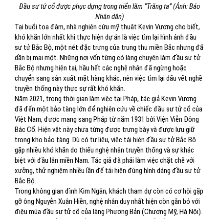
Đầu sư tử cổ được phục dựng trong triển lãm “Trăng ta” (Ảnh: Báo
Nhân dân)
Tại buổi toạ đàm, nhà nghiên cứu mỹ thuật Kevin Vương cho biết,
khó khăn lớn nhất khi thực hiện dự án là việc tìm lại hình ảnh đầu
sư tử Bắc Bộ, một nét đặc trưng của trung thu miền Bắc nhưng đã
dần bị mai một. Những nơi vốn từng có làng chuyên làm đầu sư tử
Bắc Bộ nhưng hiện tại, hầu hết các nghệ nhân đã ngừng hoặc
chuyển sang sản xuất mặt hàng khác, nên việc tìm lại dấu vết nghề
truyền thống này thực sự rất khó khăn.
Năm 2021, trong thời gian làm việc tại Pháp, tác giả Kevin Vương
đã đến một bảo tàng lớn để nghiên cứu về chiếc đầu sư tử cổ của
Việt Nam, được mang sang Pháp từ năm 1931 bởi Viện Viễn Đông
Bác Cổ. Hiện vật này chưa từng được trưng bày và được lưu giữ
trong kho bảo tàng. Dù có tư liệu, việc tái hiện đầu sư tử Bắc Bộ
gặp nhiều khó khăn do thiếu nghệ nhân truyền thống và sự khác
biệt với đầu lân miền Nam. Tác giả đã phải làm việc chặt chẽ với
xưởng, thử nghiệm nhiều lần để tái hiện đúng hình dáng đầu sư tử
Bắc Bộ.
Trong không gian đình Kim Ngân, khách tham dự còn có cơ hội gặp
gỡ ông Nguyễn Xuân Hiền, nghệ nhân duy nhất hiện còn gắn bó với
điệu múa đầu sư tử cổ của làng Phương Bản (Chương Mỹ, Hà Nội).