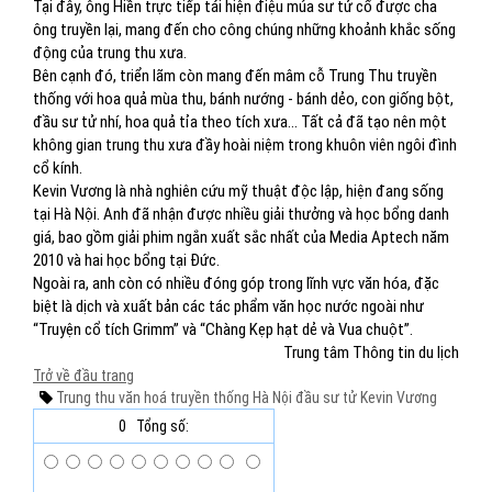
Tại đây, ông Hiền trực tiếp tái hiện điệu múa sư tử cổ được cha
ông truyền lại, mang đến cho công chúng những khoảnh khắc sống
động của trung thu xưa.
Bên cạnh đó, triển lãm còn mang đến mâm cỗ Trung Thu truyền
thống với hoa quả mùa thu, bánh nướng - bánh dẻo, con giống bột,
đầu sư tử nhí, hoa quả tỉa theo tích xưa… Tất cả đã tạo nên một
không gian trung thu xưa đầy hoài niệm trong khuôn viên ngôi đình
cổ kính.
Kevin Vương là nhà nghiên cứu mỹ thuật độc lập, hiện đang sống
tại Hà Nội. Anh đã nhận được nhiều giải thưởng và học bổng danh
giá, bao gồm giải phim ngắn xuất sắc nhất của Media Aptech năm
2010 và hai học bổng tại Đức.
Ngoài ra, anh còn có nhiều đóng góp trong lĩnh vực văn hóa, đặc
biệt là dịch và xuất bản các tác phẩm văn học nước ngoài như
“Truyện cổ tích Grimm” và “Chàng Kẹp hạt dẻ và Vua chuột”.
Trung tâm Thông tin du lịch
Trở về đầu trang
Trung thu
văn hoá truyền thống
Hà Nội
đầu sư tử
Kevin Vương
0
Tổng số: