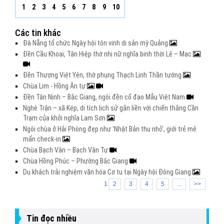
1
2
3
4
5
6
7
8
9
10
Các tin khác
Đà Nẵng tổ chức Ngày hội tôn vinh di sản mỳ Quảng
Đền Cầu Khoai, Tân Hiệp thờ nhị nữ nghĩa binh thời Lê – Mạc
Đền Thượng Việt Yên, thờ phụng Thạch Linh Thần tướng
Chùa Lim - Hồng Ân tự
Đền Tân Ninh – Bắc Giang, ngôi đền cổ đạo Mẫu Việt Nam
Nghè Trận – xã Kép, di tích lịch sử gắn liền với chiến thắng Cần
Trạm của khởi nghĩa Lam Sơn
Ngôi chùa ở Hải Phòng đẹp như 'Nhật Bản thu nhỏ', giới trẻ mê
mẩn check-in
Chùa Bạch Vân – Bạch Vân Tự
Chùa Hồng Phúc – Phường Bắc Giang
Du khách trải nghiệm văn hóa Cơ tu tại Ngày hội Đông Giang
1
2
3
4
5
...
>>
Tin đọc nhiều