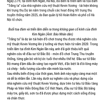
Ngày 27/9, tại đình Kim Ngân, Hà Nội, đã diễn ra triển lãm và tọa đàm
“Trăng ta” của nhà nghiên cứu mỹ thuật Kevin Vương - tái hiện không
khí trung thu Dự án nằm trong chuỗi các hoạt động tết trung thu
truyền thống năm 2025, do Ban quản lý hồ Hoàn Kiếm và phố cổ Hà
Nội tổ chức.
Buổi toạ đàm và triển lãm diễn ra trong không gian cổ kính của đình
Kim Ngân (Ảnh: Báo Nhân dân)
“Trăng ta” là dự án tái hiện đồ chơi trung thu được nhà nghiên cứu
mỹ thuật Kevin Vương lên ý tưởng và thực hiện từ năm 2020. Trong
triển lãm tại đình Kim Ngân lần này, anh đã giới thiệu kết quả
nghiên cứu về đầu sư tử Bắc Bộ - món đồ chơi Trung Thu truyền
thống, từng gắn bó với ký ức tuổi thơ nhiều thế hệ. Đầu sư tử Bắc
Bộ mang đậm dấu ấn sáng tạo người Việt, đặc biệt là đôi lông mày
cá chép - biểu tượng của nền văn minh lúa nước.
Sau nhiều biến động của thời gian, hình ảnh này ngày càng mai một
và dễ bị nhầm lẫn. Lần này, dưới sự nghiên cứu và phục dựng của
nhà nghiên cứu mỹ thuật Kevin Vương, dựa trên tư liệu từ Bảo tàng
Pháp và Viện Viễn Đông Bác Cổ Việt Nam, đầu sư tử Bắc Bộ bằng
mây tre, giấy dó, sơn ta đã được phục dựng một cách sống động
và chân thực.