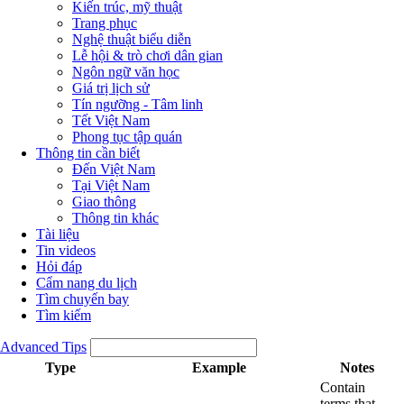
Kiến trúc, mỹ thuật
Trang phục
Nghệ thuật biểu diễn
Lễ hội & trò chơi dân gian
Ngôn ngữ văn học
Giá trị lịch sử
Tín ngưỡng - Tâm linh
Tết Việt Nam
Phong tục tập quán
Thông tin cần biết
Đến Việt Nam
Tại Việt Nam
Giao thông
Thông tin khác
Tài liệu
Tin videos
Hỏi đáp
Cẩm nang du lịch
Tìm chuyến bay
Tìm kiếm
Advanced Tips
Type
Example
Notes
Contain
terms that