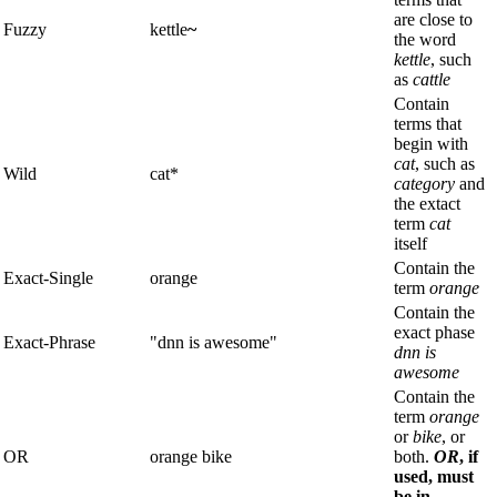
are close to
Fuzzy
kettle
~
the word
kettle
, such
as
cattle
Contain
terms that
begin with
cat
, such as
Wild
cat*
category
and
the extact
term
cat
itself
Contain the
Exact-Single
orange
term
orange
Contain the
exact phase
Exact-Phrase
"dnn is awesome"
dnn is
awesome
Contain the
term
orange
or
bike
, or
OR
orange bike
both.
OR
, if
used, must
be in