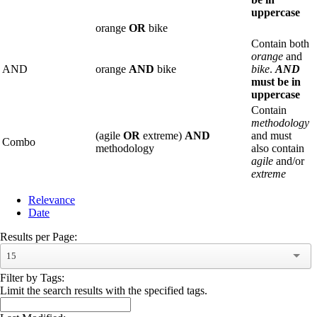
uppercase
orange
OR
bike
Contain both
orange
and
AND
orange
AND
bike
bike
.
AND
must be in
uppercase
Contain
methodology
(agile
OR
extreme)
AND
and must
Combo
methodology
also contain
agile
and/or
extreme
Relevance
Date
Results per Page:
15
Filter by Tags:
Limit the search results with the specified tags.