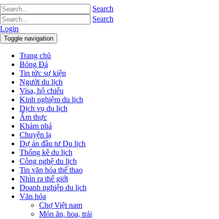
Search
Search
Login
Toggle navigation
Trang chủ
Bóng Đá
Tin tức sự kiện
Người du lịch
Visa, hộ chiếu
Kinh nghiệm du lịch
Dịch vụ du lịch
Ẩm thực
Khám phá
Chuyện lạ
Dự án đầu tư Du lịch
Thống kê du lịch
Công nghệ du lịch
Tin văn hóa thể thao
Nhìn ra thế giới
Doanh nghiệp du lịch
Văn hóa
Chợ Việt nam
Món ăn, hoa, trái