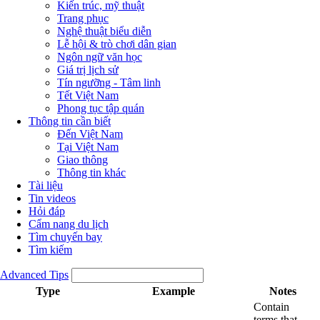
Kiến trúc, mỹ thuật
Trang phục
Nghệ thuật biểu diễn
Lễ hội & trò chơi dân gian
Ngôn ngữ văn học
Giá trị lịch sử
Tín ngưỡng - Tâm linh
Tết Việt Nam
Phong tục tập quán
Thông tin cần biết
Đến Việt Nam
Tại Việt Nam
Giao thông
Thông tin khác
Tài liệu
Tin videos
Hỏi đáp
Cẩm nang du lịch
Tìm chuyến bay
Tìm kiếm
Advanced Tips
Type
Example
Notes
Contain
terms that