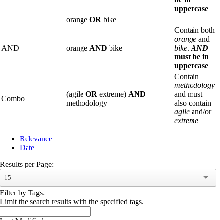
uppercase
orange
OR
bike
Contain both
orange
and
AND
orange
AND
bike
bike
.
AND
must be in
uppercase
Contain
methodology
(agile
OR
extreme)
AND
and must
Combo
methodology
also contain
agile
and/or
extreme
Relevance
Date
Results per Page:
15
Filter by Tags:
Limit the search results with the specified tags.