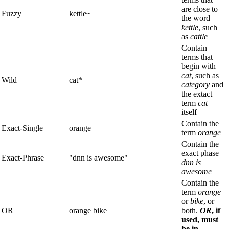
are close to
Fuzzy
kettle
~
the word
kettle
, such
as
cattle
Contain
terms that
begin with
cat
, such as
Wild
cat*
category
and
the extact
term
cat
itself
Contain the
Exact-Single
orange
term
orange
Contain the
exact phase
Exact-Phrase
"dnn is awesome"
dnn is
awesome
Contain the
term
orange
or
bike
, or
OR
orange bike
both.
OR
, if
used, must
be in