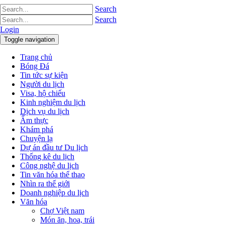
Search
Search
Login
Toggle navigation
Trang chủ
Bóng Đá
Tin tức sự kiện
Người du lịch
Visa, hộ chiếu
Kinh nghiệm du lịch
Dịch vụ du lịch
Ẩm thực
Khám phá
Chuyện lạ
Dự án đầu tư Du lịch
Thống kê du lịch
Công nghệ du lịch
Tin văn hóa thể thao
Nhìn ra thế giới
Doanh nghiệp du lịch
Văn hóa
Chợ Việt nam
Món ăn, hoa, trái