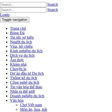
Search
Search
Login
Toggle navigation
Trang chủ
Bóng Đá
Tin tức sự kiện
Người du lịch
Visa, hộ chiếu
Kinh nghiệm du lịch
Dịch vụ du lịch
Ẩm thực
Khám phá
Chuyện lạ
Dự án đầu tư Du lịch
Thống kê du lịch
Công nghệ du lịch
Tin văn hóa thể thao
Nhìn ra thế giới
Doanh nghiệp du lịch
Văn hóa
Chợ Việt nam
Món ăn, hoa, trái