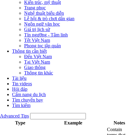
Kiến trúc, mỹ thuật
Trang phục
Nghệ thuật biểu diễn
Lễ hội & trò chơi dân gian
Ngôn ngữ văn học
Giá trị lịch sử
Tín ngưỡng - Tâm linh
Tết Việt Nam
Phong tục tập quán
Thông tin cần biết
Đến Việt Nam
Tại Việt Nam
Giao thông
Thông tin khác
Tài liệu
Tin videos
Hỏi đáp
Cẩm nang du lịch
Tìm chuyến bay
Tìm kiếm
Advanced Tips
Type
Example
Notes
Contain
terms that