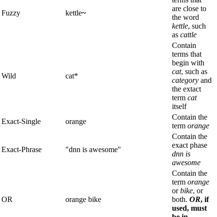
are close to
Fuzzy
kettle
~
the word
kettle
, such
as
cattle
Contain
terms that
begin with
cat
, such as
Wild
cat*
category
and
the extact
term
cat
itself
Contain the
Exact-Single
orange
term
orange
Contain the
exact phase
Exact-Phrase
"dnn is awesome"
dnn is
awesome
Contain the
term
orange
or
bike
, or
OR
orange bike
both.
OR
, if
used, must
be in