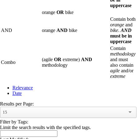
uppercase
orange
OR
bike
Contain both
orange
and
AND
orange
AND
bike
bike
.
AND
must be in
uppercase
Contain
methodology
(agile
OR
extreme)
AND
and must
Combo
methodology
also contain
agile
and/or
extreme
Relevance
Date
Results per Page:
15
Filter by Tags:
Limit the search results with the specified tags.