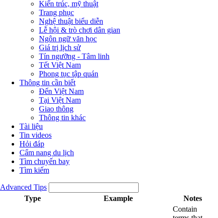
Kiến trúc, mỹ thuật
Trang phục
Nghệ thuật biểu diễn
Lễ hội & trò chơi dân gian
Ngôn ngữ văn học
Giá trị lịch sử
Tín ngưỡng - Tâm linh
Tết Việt Nam
Phong tục tập quán
Thông tin cần biết
Đến Việt Nam
Tại Việt Nam
Giao thông
Thông tin khác
Tài liệu
Tin videos
Hỏi đáp
Cẩm nang du lịch
Tìm chuyến bay
Tìm kiếm
Advanced Tips
Type
Example
Notes
Contain
terms that