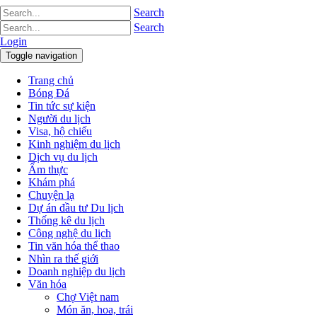
Search
Search
Login
Toggle navigation
Trang chủ
Bóng Đá
Tin tức sự kiện
Người du lịch
Visa, hộ chiếu
Kinh nghiệm du lịch
Dịch vụ du lịch
Ẩm thực
Khám phá
Chuyện lạ
Dự án đầu tư Du lịch
Thống kê du lịch
Công nghệ du lịch
Tin văn hóa thể thao
Nhìn ra thế giới
Doanh nghiệp du lịch
Văn hóa
Chợ Việt nam
Món ăn, hoa, trái