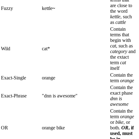
are close to
Fuzzy
kettle
~
the word
kettle
, such
as
cattle
Contain
terms that
begin with
cat
, such as
Wild
cat*
category
and
the extact
term
cat
itself
Contain the
Exact-Single
orange
term
orange
Contain the
exact phase
Exact-Phrase
"dnn is awesome"
dnn is
awesome
Contain the
term
orange
or
bike
, or
OR
orange bike
both.
OR
, if
used, must
be in