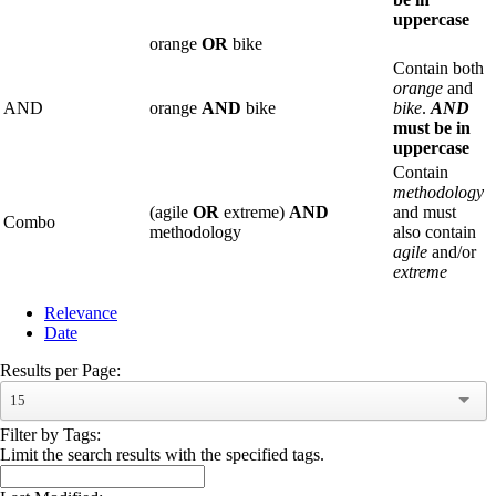
uppercase
orange
OR
bike
Contain both
orange
and
AND
orange
AND
bike
bike
.
AND
must be in
uppercase
Contain
methodology
(agile
OR
extreme)
AND
and must
Combo
methodology
also contain
agile
and/or
extreme
Relevance
Date
Results per Page:
15
Filter by Tags:
Limit the search results with the specified tags.