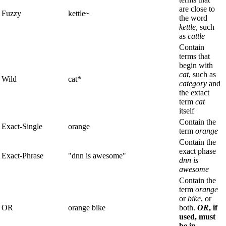
are close to
Fuzzy
kettle
~
the word
kettle
, such
as
cattle
Contain
terms that
begin with
cat
, such as
Wild
cat*
category
and
the extact
term
cat
itself
Contain the
Exact-Single
orange
term
orange
Contain the
exact phase
Exact-Phrase
"dnn is awesome"
dnn is
awesome
Contain the
term
orange
or
bike
, or
OR
orange bike
both.
OR
, if
used, must
be in