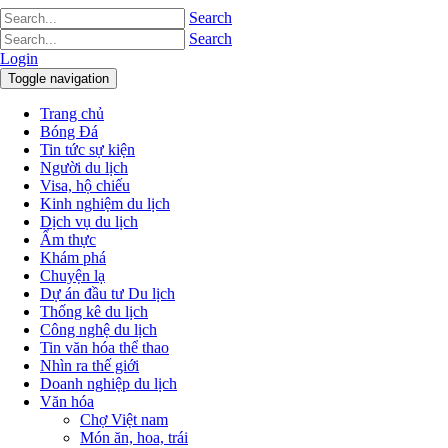
Search
Search
Login
Toggle navigation
Trang chủ
Bóng Đá
Tin tức sự kiện
Người du lịch
Visa, hộ chiếu
Kinh nghiệm du lịch
Dịch vụ du lịch
Ẩm thực
Khám phá
Chuyện lạ
Dự án đầu tư Du lịch
Thống kê du lịch
Công nghệ du lịch
Tin văn hóa thể thao
Nhìn ra thế giới
Doanh nghiệp du lịch
Văn hóa
Chợ Việt nam
Món ăn, hoa, trái