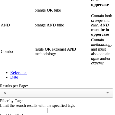
uppercase
orange
OR
bike
Contain both
orange
and
AND
orange
AND
bike
bike
.
AND
must be in
uppercase
Contain
methodology
(agile
OR
extreme)
AND
and must
Combo
methodology
also contain
agile
and/or
extreme
Relevance
Date
Results per Page:
15
Filter by Tags:
Limit the search results with the specified tags.