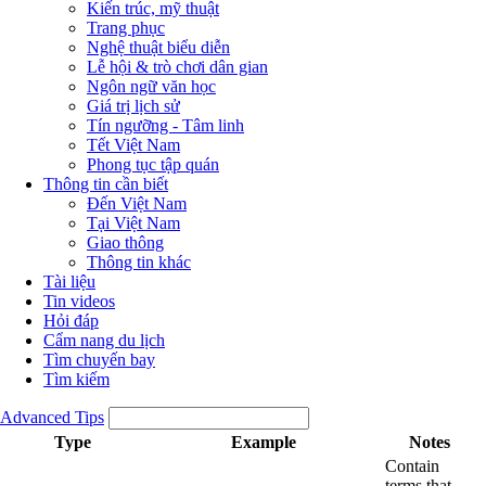
Kiến trúc, mỹ thuật
Trang phục
Nghệ thuật biểu diễn
Lễ hội & trò chơi dân gian
Ngôn ngữ văn học
Giá trị lịch sử
Tín ngưỡng - Tâm linh
Tết Việt Nam
Phong tục tập quán
Thông tin cần biết
Đến Việt Nam
Tại Việt Nam
Giao thông
Thông tin khác
Tài liệu
Tin videos
Hỏi đáp
Cẩm nang du lịch
Tìm chuyến bay
Tìm kiếm
Advanced Tips
Type
Example
Notes
Contain
terms that