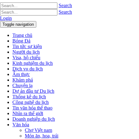
Search
Search
Login
Toggle navigation
Trang chủ
Bóng Đá
Tin tức sự kiện
Người du lịch
Visa, hộ chiếu
Kinh nghiệm du lịch
Dịch vụ du lịch
Ẩm thực
Khám phá
Chuyện lạ
Dự án đầu tư Du lịch
Thống kê du lịch
Công nghệ du lịch
Tin văn hóa thể thao
Nhìn ra thế giới
Doanh nghiệp du lịch
Văn hóa
Chợ Việt nam
Món ăn, hoa, trái