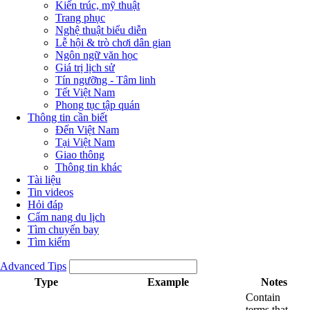
Kiến trúc, mỹ thuật
Trang phục
Nghệ thuật biểu diễn
Lễ hội & trò chơi dân gian
Ngôn ngữ văn học
Giá trị lịch sử
Tín ngưỡng - Tâm linh
Tết Việt Nam
Phong tục tập quán
Thông tin cần biết
Đến Việt Nam
Tại Việt Nam
Giao thông
Thông tin khác
Tài liệu
Tin videos
Hỏi đáp
Cẩm nang du lịch
Tìm chuyến bay
Tìm kiếm
Advanced Tips
Type
Example
Notes
Contain
terms that