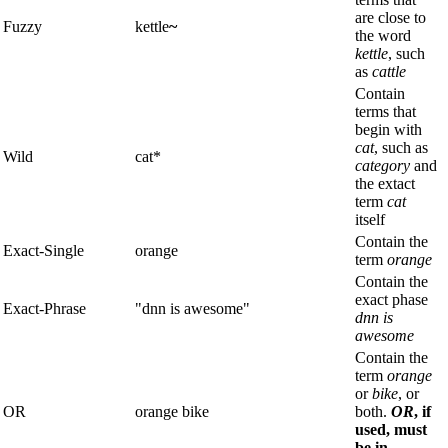
are close to
Fuzzy
kettle
~
the word
kettle
, such
as
cattle
Contain
terms that
begin with
cat
, such as
Wild
cat*
category
and
the extact
term
cat
itself
Contain the
Exact-Single
orange
term
orange
Contain the
exact phase
Exact-Phrase
"dnn is awesome"
dnn is
awesome
Contain the
term
orange
or
bike
, or
OR
orange bike
both.
OR
, if
used, must
be in