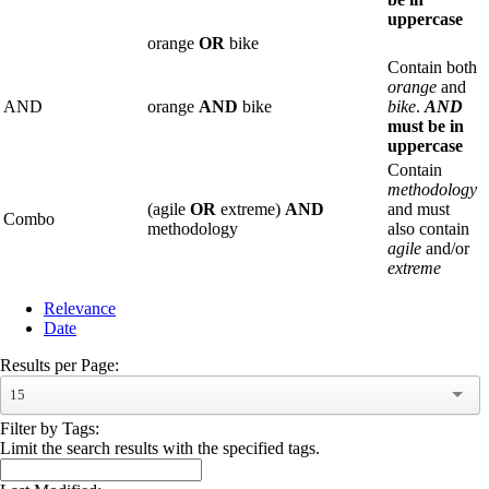
uppercase
orange
OR
bike
Contain both
orange
and
AND
orange
AND
bike
bike
.
AND
must be in
uppercase
Contain
methodology
(agile
OR
extreme)
AND
and must
Combo
methodology
also contain
agile
and/or
extreme
Relevance
Date
Results per Page:
15
Filter by Tags:
Limit the search results with the specified tags.