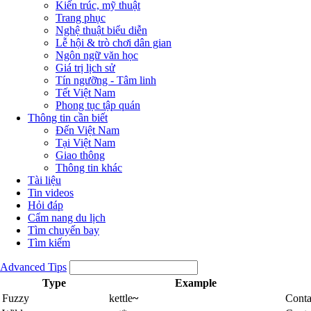
Kiến trúc, mỹ thuật
Trang phục
Nghệ thuật biểu diễn
Lễ hội & trò chơi dân gian
Ngôn ngữ văn học
Giá trị lịch sử
Tín ngưỡng - Tâm linh
Tết Việt Nam
Phong tục tập quán
Thông tin cần biết
Đến Việt Nam
Tại Việt Nam
Giao thông
Thông tin khác
Tài liệu
Tin videos
Hỏi đáp
Cẩm nang du lịch
Tìm chuyến bay
Tìm kiếm
Advanced Tips
Type
Example
Fuzzy
kettle
~
Conta