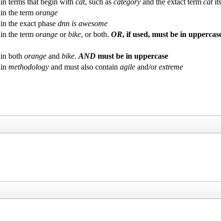
in terms that begin with
cat
, such as
category
and the extact term
cat
its
in the term
orange
in the exact phase
dnn is awesome
in the term
orange
or
bike
, or both.
OR
, if used, must be in uppercas
in both
orange
and
bike
.
AND
must be in uppercase
ain
methodology
and must also contain
agile
and/or
extreme