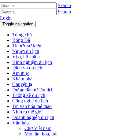
Search
Search
Login
Toggle navigation
Trang chủ
Bóng Đá
Tin tức sự kiện
Người du lịch
Visa, hộ chiếu
Kinh nghiệm du lịch
Dịch vụ du lịch
Ẩm thực
Khám phá
Chuyện lạ
Dự án đầu tư Du lịch
Thống kê du lịch
Công nghệ du lịch
Tin văn hóa thể thao
Nhìn ra thế giới
Doanh nghiệp du lịch
Văn hóa
Chợ Việt nam
Món ăn, hoa, trái