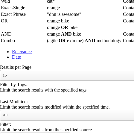
Wild
cat*
Conta
Exact-Single
orange
Conta
Exact-Phrase
"dnn is awesome"
Conta
OR
orange bike
Conta
orange
OR
bike
AND
orange
AND
bike
Conta
Combo
(agile
OR
extreme)
AND
methodology
Cont
Relevance
Date
Results per Page:
15
Filter by Tags:
Limit the search results with the specified tags.
Last Modified:
Limit the search results modified within the specified time.
All
Filter:
Limit the search results from the specified source.