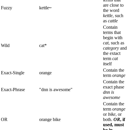
are close to
Fuzzy
kettle
~
the word
kettle
, such
as
cattle
Contain
terms that
begin with
cat
, such as
Wild
cat*
category
and
the extact
term
cat
itself
Contain the
Exact-Single
orange
term
orange
Contain the
exact phase
Exact-Phrase
"dnn is awesome"
dnn is
awesome
Contain the
term
orange
or
bike
, or
OR
orange bike
both.
OR
, if
used, must
be in