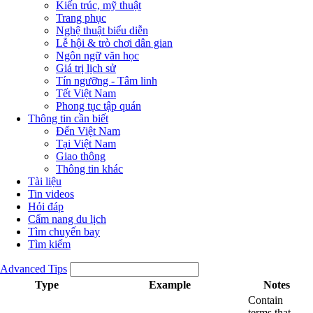
Kiến trúc, mỹ thuật
Trang phục
Nghệ thuật biểu diễn
Lễ hội & trò chơi dân gian
Ngôn ngữ văn học
Giá trị lịch sử
Tín ngưỡng - Tâm linh
Tết Việt Nam
Phong tục tập quán
Thông tin cần biết
Đến Việt Nam
Tại Việt Nam
Giao thông
Thông tin khác
Tài liệu
Tin videos
Hỏi đáp
Cẩm nang du lịch
Tìm chuyến bay
Tìm kiếm
Advanced Tips
Type
Example
Notes
Contain
terms that