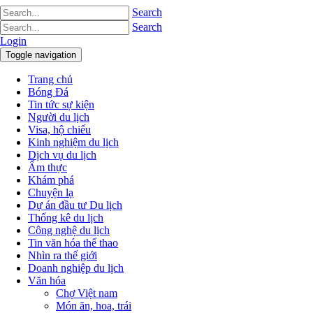
Search
Search
Login
Toggle navigation
Trang chủ
Bóng Đá
Tin tức sự kiện
Người du lịch
Visa, hộ chiếu
Kinh nghiệm du lịch
Dịch vụ du lịch
Ẩm thực
Khám phá
Chuyện lạ
Dự án đầu tư Du lịch
Thống kê du lịch
Công nghệ du lịch
Tin văn hóa thể thao
Nhìn ra thế giới
Doanh nghiệp du lịch
Văn hóa
Chợ Việt nam
Món ăn, hoa, trái