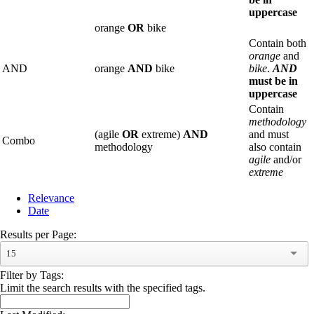
uppercase
orange
OR
bike
Contain both
orange
and
AND
orange
AND
bike
bike
.
AND
must be in
uppercase
Contain
methodology
(agile
OR
extreme)
AND
and must
Combo
methodology
also contain
agile
and/or
extreme
Relevance
Date
Results per Page:
15
Filter by Tags:
Limit the search results with the specified tags.