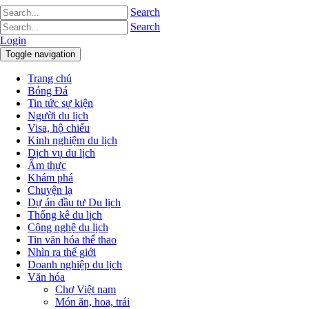
Search
Search
Login
Toggle navigation
Trang chủ
Bóng Đá
Tin tức sự kiện
Người du lịch
Visa, hộ chiếu
Kinh nghiệm du lịch
Dịch vụ du lịch
Ẩm thực
Khám phá
Chuyện lạ
Dự án đầu tư Du lịch
Thống kê du lịch
Công nghệ du lịch
Tin văn hóa thể thao
Nhìn ra thế giới
Doanh nghiệp du lịch
Văn hóa
Chợ Việt nam
Món ăn, hoa, trái