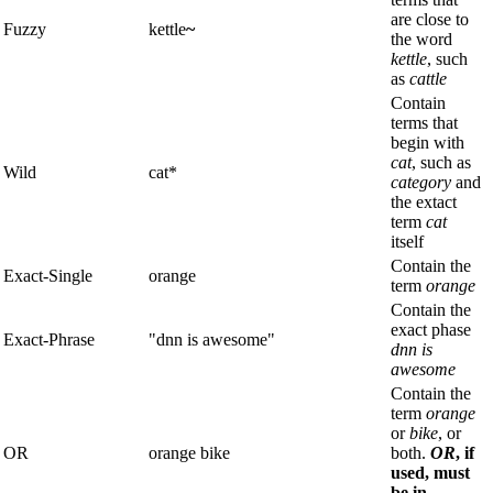
are close to
Fuzzy
kettle
~
the word
kettle
, such
as
cattle
Contain
terms that
begin with
cat
, such as
Wild
cat*
category
and
the extact
term
cat
itself
Contain the
Exact-Single
orange
term
orange
Contain the
exact phase
Exact-Phrase
"dnn is awesome"
dnn is
awesome
Contain the
term
orange
or
bike
, or
OR
orange bike
both.
OR
, if
used, must
be in