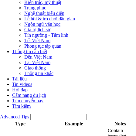
Kiến trúc, mỹ thuật
Trang phục
Nghệ thuật biểu diễn
Lễ hội & trò chơi dân gian
Ngôn ngữ văn học
Giá trị lịch sử
Tín ngưỡng - Tâm linh
Tết Việt Nam
Phong tục tập quán
Thông tin cần biết
Đến Việt Nam
Tại Việt Nam
Giao thông
Thông tin khác
Tài liệu
Tin videos
Hỏi đáp
Cẩm nang du lịch
Tìm chuyến bay
Tìm kiếm
Advanced Tips
Type
Example
Notes
Contain
terms that